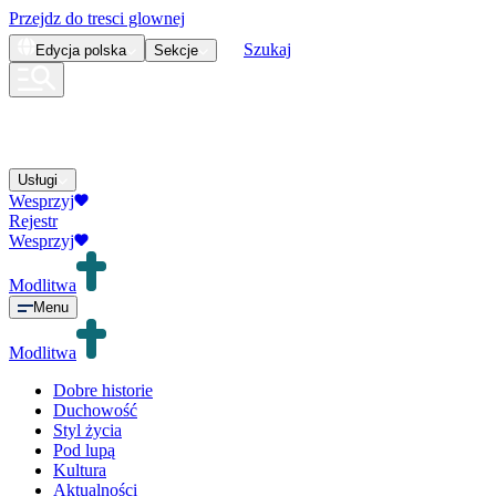
Przejdz do tresci glownej
Szukaj
Edycja
polska
Sekcje
Usługi
Wesprzyj
Rejestr
Wesprzyj
Modlitwa
Menu
Modlitwa
Dobre historie
Duchowość
Styl życia
Pod lupą
Kultura
Aktualności