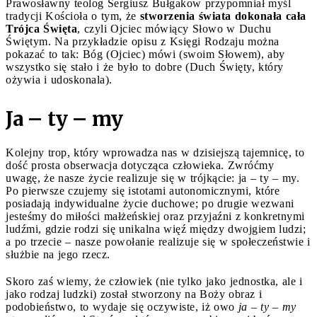
Prawosławny teolog Sergiusz Bułgakow przypomniał myśl
tradycji Kościoła o tym, że
stworzenia świata dokonała cała
Trójca Święta
, czyli Ojciec mówiący Słowo w Duchu
Świętym. Na przykładzie opisu z Księgi Rodzaju można
pokazać to tak: Bóg (Ojciec) mówi (swoim Słowem), aby
wszystko się stało i że było to dobre (Duch Święty, który
ożywia i udoskonala).
Ja – ty – my
Kolejny trop, który wprowadza nas w dzisiejszą tajemnicę, to
dość prosta obserwacja dotycząca człowieka. Zwróćmy
uwagę, że nasze życie realizuje się w trójkącie: ja – ty – my.
Po pierwsze czujemy się istotami autonomicznymi, które
posiadają indywidualne życie duchowe; po drugie wezwani
jesteśmy do miłości małżeńskiej oraz przyjaźni z konkretnymi
ludźmi, gdzie rodzi się unikalna więź między dwojgiem ludzi;
a po trzecie – nasze powołanie realizuje się w społeczeństwie i
służbie na jego rzecz.
Skoro zaś wiemy, że człowiek (nie tylko jako jednostka, ale i
jako rodzaj ludzki) został stworzony na Boży obraz i
podobieństwo, to wydaje się oczywiste, iż owo
ja – ty – my