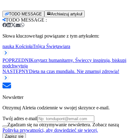
TODO MESSAGE
Archiwizuj artykuł
TODO MESSAGE
:
Słowa kluczowe/tagi powiązane z tym artykułem:
nauka Kościoła
Trójca Święta
wiara
POPRZEDNI
Korytarz humanitarny. Świeccy inspirują, biskupi
podchwytują
NASTĘPNY
Dieta na czas mundialu. Nie zmarnuj zdrowia!
Newsletter
Otrzymuj Aleteia codziennie w swojej skrzynce e-mail.
Twój adres e-mail
Zgadzam się na otrzymywanie newslettera. Zobacz naszą
Polityka prywatności, aby dowiedzieć się więcej.
Zapisz się