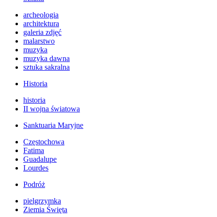
archeologia
architektura
galeria zdjęć
malarstwo
muzyka
muzyka dawna
sztuka sakralna
Historia
historia
II wojna światowa
Sanktuaria Maryjne
Częstochowa
Fatima
Guadalupe
Lourdes
Podróż
pielgrzymka
Ziemia Święta