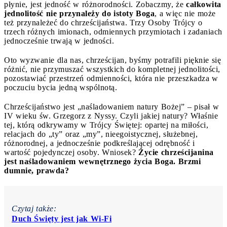
płynie, jest jedność w różnorodności. Zobaczmy, że
całkowita
jednolitość nie przynależy do istoty Boga
, a więc nie może
też przynależeć do chrześcijaństwa. Trzy Osoby Trójcy o
trzech różnych imionach, odmiennych przymiotach i zadaniach
jednocześnie trwają w jedności.
Oto wyzwanie dla nas, chrześcijan, byśmy potrafili pięknie się
różnić, nie przymuszać wszystkich do kompletnej jednolitości,
pozostawiać przestrzeń odmienności, która nie przeszkadza w
poczuciu bycia jedną wspólnotą.
Chrześcijaństwo jest „naśladowaniem natury Bożej” – pisał w
IV wieku św. Grzegorz z Nyssy. Czyli jakiej natury? Właśnie
tej, którą odkrywamy w Trójcy Świętej: opartej na miłości,
relacjach do „ty” oraz „my”, nieegoistycznej, służebnej,
różnorodnej, a jednocześnie podkreślającej odrębność i
wartość pojedynczej osoby. Wniosek?
Życie chrześcijanina
jest naśladowaniem wewnętrznego życia Boga. Brzmi
dumnie, prawda?
Czytaj także:
Duch Święty jest jak Wi-Fi