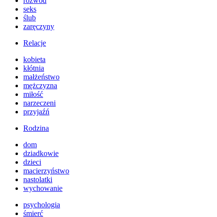
rozwód
seks
ślub
zaręczyny
Relacje
kobieta
kłótnia
małżeństwo
mężczyzna
miłość
narzeczeni
przyjaźń
Rodzina
dom
dziadkowie
dzieci
macierzyństwo
nastolatki
wychowanie
psychologia
śmierć