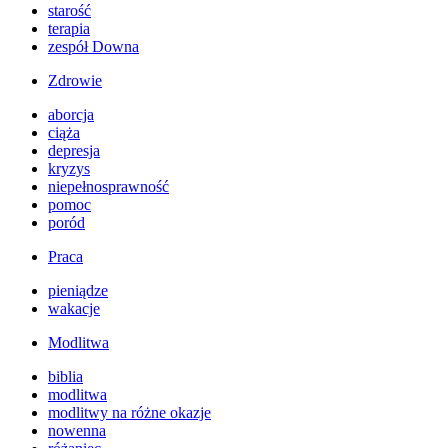
starość
terapia
zespół Downa
Zdrowie
aborcja
ciąża
depresja
kryzys
niepełnosprawność
pomoc
poród
Praca
pieniądze
wakacje
Modlitwa
biblia
modlitwa
modlitwy na różne okazje
nowenna