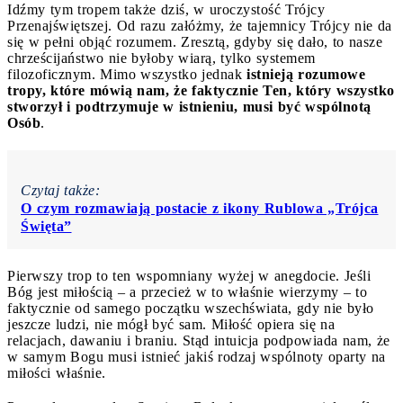
Idźmy tym tropem także dziś, w uroczystość Trójcy
Przenajświętszej. Od razu załóżmy, że tajemnicy Trójcy nie da
się w pełni objąć rozumem. Zresztą, gdyby się dało, to nasze
chrześcijaństwo nie byłoby wiarą, tylko systemem
filozoficznym. Mimo wszystko jednak
istnieją rozumowe
tropy, które mówią nam, że faktycznie Ten, który wszystko
stworzył i podtrzymuje w istnieniu, musi być wspólnotą
Osób
.
Czytaj także:
O czym rozmawiają postacie z ikony Rublowa „Trójca
Święta”
Pierwszy trop to ten wspomniany wyżej w anegdocie. Jeśli
Bóg jest miłością – a przecież w to właśnie wierzymy – to
faktycznie od samego początku wszechświata, gdy nie było
jeszcze ludzi, nie mógł być sam. Miłość opiera się na
relacjach, dawaniu i braniu. Stąd intuicja podpowiada nam, że
w samym Bogu musi istnieć jakiś rodzaj wspólnoty oparty na
miłości właśnie.