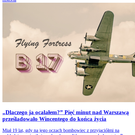
„Dlaczego ja ocalałem?” Pięć minut nad Warszawą
prześladowało Wincentego do końca życia
Miał 19 lat, gdy na jego oczach bombowiec z przyjaciółmi na