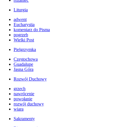
różaniec
Liturgia
adwent
Eucharystia
komentarz do Pisma
pogrzeb
Wielki Post
Pielgrzymka
Częstochowa
Guadalupe
Jasna Góra
Rozwój Duchowy
grzech
nawrócenie
powołanie
rozwój duchowy
wiara
Sakramenty