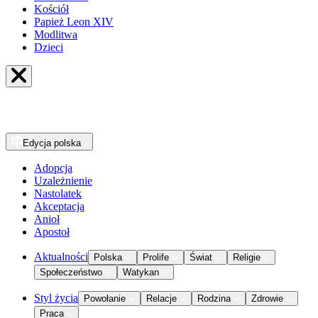
Kościół
Papież Leon XIV
Modlitwa
Dzieci
Edycja
polska
Adopcja
Uzależnienie
Nastolatek
Akceptacja
Anioł
Apostoł
Aktualności
Polska
Prolife
Świat
Religie
Społeczeństwo
Watykan
Styl życia
Powołanie
Relacje
Rodzina
Zdrowie
Praca