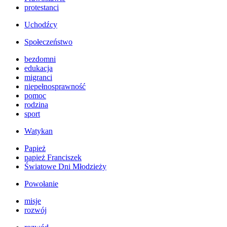
protestanci
Uchodźcy
Społeczeństwo
bezdomni
edukacja
migranci
niepełnosprawność
pomoc
rodzina
sport
Watykan
Papież
papież Franciszek
Światowe Dni Młodzieży
Powołanie
misje
rozwój