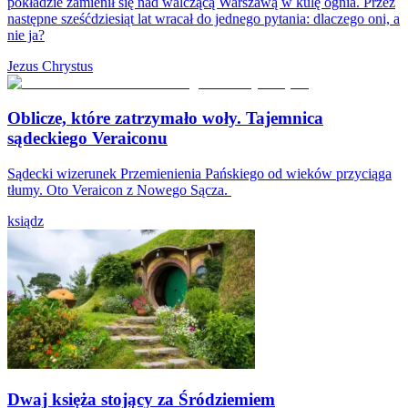
pokładzie zamienił się nad walczącą Warszawą w kulę ognia. Przez
następne sześćdziesiąt lat wracał do jednego pytania: dlaczego oni, a
nie ja?
Jezus Chrystus
Oblicze, które zatrzymało woły. Tajemnica
sądeckiego Veraiconu
Sądecki wizerunek Przemienienia Pańskiego od wieków przyciąga
tłumy. Oto Veraicon z Nowego Sącza.
ksiądz
Dwaj księża stojący za Śródziemiem