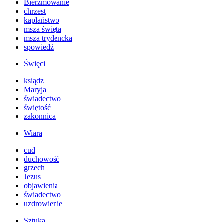
Bierzmowanie
chrzest
kapłaństwo
msza święta
msza trydencka
spowiedź
Święci
ksiądz
Maryja
świadectwo
świętość
zakonnica
Wiara
cud
duchowość
grzech
Jezus
objawienia
świadectwo
uzdrowienie
Sztuka