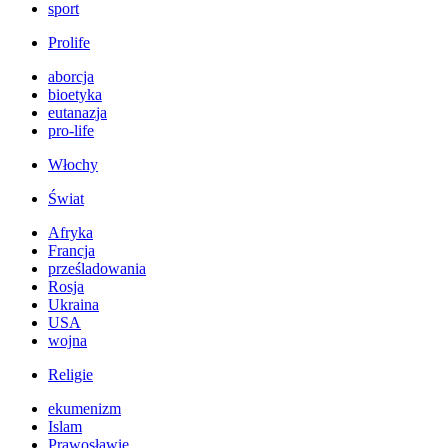
sport
Prolife
aborcja
bioetyka
eutanazja
pro-life
Włochy
Świat
Afryka
Francja
prześladowania
Rosja
Ukraina
USA
wojna
Religie
ekumenizm
Islam
Prawosławie