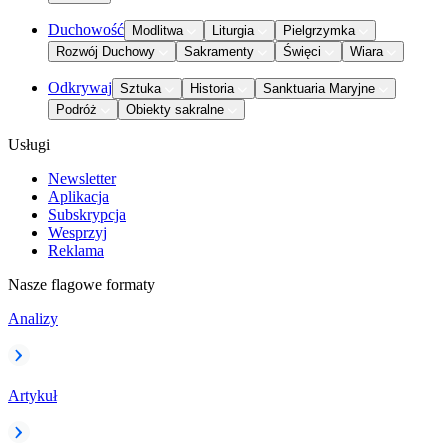
Duchowość
Modlitwa
Liturgia
Pielgrzymka
Rozwój Duchowy
Sakramenty
Święci
Wiara
Odkrywaj
Sztuka
Historia
Sanktuaria Maryjne
Podróż
Obiekty sakralne
Usługi
Newsletter
Aplikacja
Subskrypcja
Wesprzyj
Reklama
Nasze flagowe formaty
Analizy
Artykuł