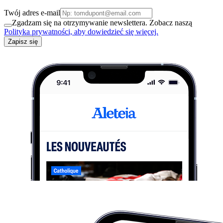
Twój adres e-mail
Zgadzam się na otrzymywanie newslettera. Zobacz naszą
Polityka prywatności, aby dowiedzieć się więcej.
Zapisz się