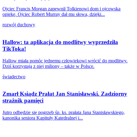
Ojciec Francis Morgan zapewnił Tolkienowi dom i ojcowską
opiekę. Ojciec Robert Murray dał mu słowa, dzięki...
rozwój duchowy
Hallow: ta aplikacja do modlitwy wyprzedziła
TikToka!
Hallow miała pomóc jednemu człowiekowi wrócić do modlitwy.
Dziś korzystają z niej miliony – także w Polsce.
świadectwo
Zmarł Ksiądz Prałat Jan Stanisławski. Zadziorny
strażnik pamięci
Jutro odbędzie się pogrzeb śp. ks. prałata Jana Stanisławskiego,
kanonika seniora Kapituły Katedralnej i...