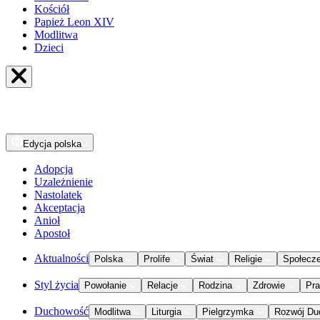
Kościół
Papież Leon XIV
Modlitwa
Dzieci
Edycja
polska
Adopcja
Uzależnienie
Nastolatek
Akceptacja
Anioł
Apostoł
Aktualności
Polska
Prolife
Świat
Religie
Społecz
Styl życia
Powołanie
Relacje
Rodzina
Zdrowie
Pr
Duchowość
Modlitwa
Liturgia
Pielgrzymka
Rozwój Du