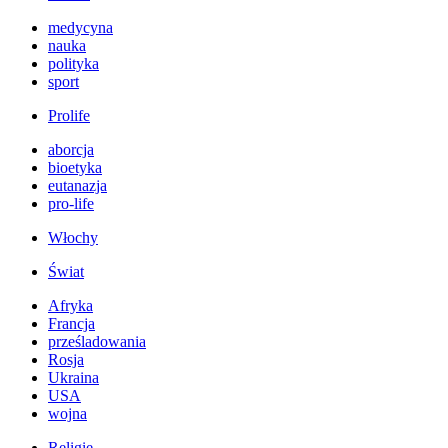
medycyna
nauka
polityka
sport
Prolife
aborcja
bioetyka
eutanazja
pro-life
Włochy
Świat
Afryka
Francja
prześladowania
Rosja
Ukraina
USA
wojna
Religie