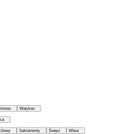
eństwo
Watykan
aca
chowy
Sakramenty
Święci
Wiara