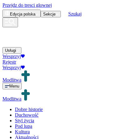
Przejdz do tresci glownej
Szukaj
Edycja
polska
Sekcje
Usługi
Wesprzyj
Rejestr
Wesprzyj
Modlitwa
Menu
Modlitwa
Dobre historie
Duchowość
Styl życia
Pod lupą
Kultura
Aktualności