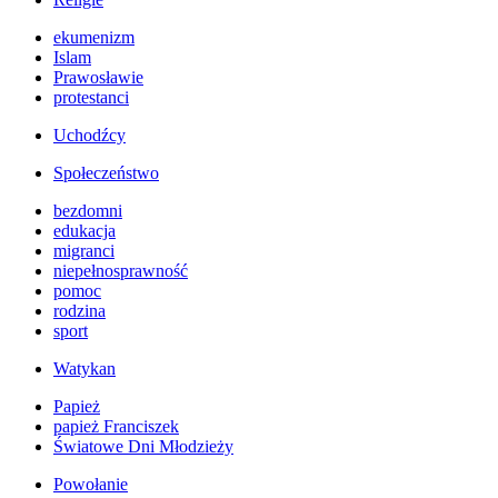
ekumenizm
Islam
Prawosławie
protestanci
Uchodźcy
Społeczeństwo
bezdomni
edukacja
migranci
niepełnosprawność
pomoc
rodzina
sport
Watykan
Papież
papież Franciszek
Światowe Dni Młodzieży
Powołanie