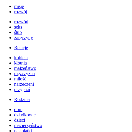
misje
rozwój
rozwód
seks
ślub
zaręczyny
Relacje
kobieta
kłótnia
małżeństwo
mężczyzna
miłość
narzeczeni
przyjaźń
Rodzina
dom
dziadkowie
dzieci
macierzyństwo
nastolatki