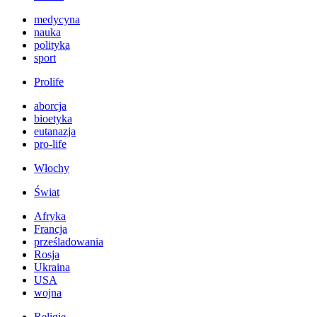
medycyna
nauka
polityka
sport
Prolife
aborcja
bioetyka
eutanazja
pro-life
Włochy
Świat
Afryka
Francja
prześladowania
Rosja
Ukraina
USA
wojna
Religie