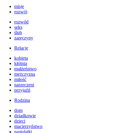
misje
rozwój
rozwód
seks
ślub
zaręczyny
Relacje
kobieta
kłótnia
małżeństwo
mężczyzna
miłość
narzeczeni
przyjaźń
Rodzina
dom
dziadkowie
dzieci
macierzyństwo
nastolatki