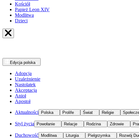
Kościół
Papież Leon XIV
Modlitwa
Dzieci
Edycja
polska
Adopcja
Uzależnienie
Nastolatek
Akceptacja
Anioł
Apostoł
Aktualności
Polska
Prolife
Świat
Religie
Społecz
Styl życia
Powołanie
Relacje
Rodzina
Zdrowie
Pr
Duchowość
Modlitwa
Liturgia
Pielgrzymka
Rozwój Du