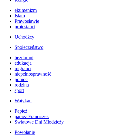
ekumenizm
Islam
Prawosławie
protestanci
Uchodźcy
Społeczeństwo
bezdomni
edukacja
migranci
niepełnosprawność
pomoc
rodzina
sport
Watykan
Papież
papież Franciszek
Światowe Dni Młodzieży
Powołanie