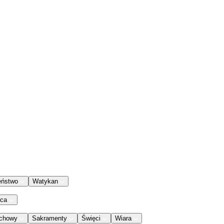
eństwo
Watykan
aca
chowy
Sakramenty
Święci
Wiara