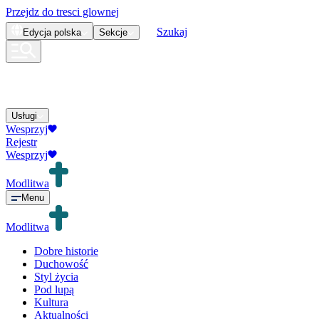
Przejdz do tresci glownej
Szukaj
Edycja
polska
Sekcje
Usługi
Wesprzyj
Rejestr
Wesprzyj
Modlitwa
Menu
Modlitwa
Dobre historie
Duchowość
Styl życia
Pod lupą
Kultura
Aktualności