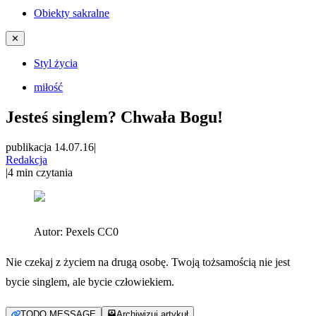
Obiekty sakralne
✕
Styl życia
miłość
Jesteś singlem? Chwała Bogu!
publikacja 14.07.16
|
Redakcja
|
4
min czytania
Autor:
Pexels CC0
Nie czekaj z życiem na drugą osobę. Twoją tożsamością nie jest
bycie singlem, ale bycie człowiekiem.
TODO MESSAGE
Archiwizuj artykuł