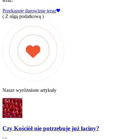
teraz.
Przekazuję darowiznę teraz
( Z ulgą podatkową )
Nasze wyróżnione artykuły
Czy Kościół nie potrzebuje już łaciny?