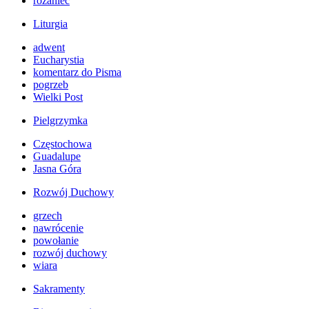
różaniec
Liturgia
adwent
Eucharystia
komentarz do Pisma
pogrzeb
Wielki Post
Pielgrzymka
Częstochowa
Guadalupe
Jasna Góra
Rozwój Duchowy
grzech
nawrócenie
powołanie
rozwój duchowy
wiara
Sakramenty