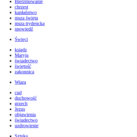
Bierzmowanie
chrzest
kapłaństwo
msza święta
msza trydencka
spowiedź
Święci
ksiądz
Maryja
świadectwo
świętość
zakonnica
Wiara
cud
duchowość
grzech
Jezus
objawienia
świadectwo
uzdrowienie
Sztuka