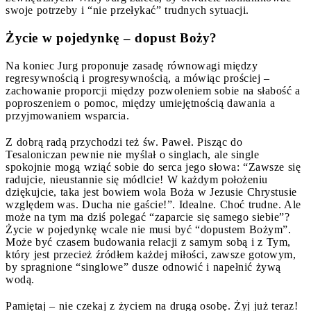
swoje potrzeby i “nie przełykać” trudnych sytuacji.
Życie w pojedynkę – dopust Boży?
Na koniec Jurg proponuje zasadę równowagi między
regresywnością i progresywnością, a mówiąc prościej –
zachowanie proporcji między pozwoleniem sobie na słabość a
poproszeniem o pomoc, między umiejętnością dawania a
przyjmowaniem wsparcia.
Z dobrą radą przychodzi też św. Paweł. Pisząc do
Tesaloniczan pewnie nie myślał o singlach, ale single
spokojnie mogą wziąć sobie do serca jego słowa: “Zawsze się
radujcie, nieustannie się módlcie! W każdym położeniu
dziękujcie, taka jest bowiem wola Boża w Jezusie Chrystusie
względem was. Ducha nie gaście!”. Idealne. Choć trudne. Ale
może na tym ma dziś polegać “zaparcie się samego siebie”?
Życie w pojedynkę wcale nie musi być “dopustem Bożym”.
Może być czasem budowania relacji z samym sobą i z Tym,
który jest przecież źródłem każdej miłości, zawsze gotowym,
by spragnione “singlowe” dusze odnowić i napełnić żywą
wodą.
Pamiętaj – nie czekaj z życiem na drugą osobę. Żyj już teraz!