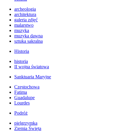
archeologia
architektura
galeria zdjęć
malarstwo
muzyka
muzyka dawna
sztuka sakralna
Historia
historia
II wojna światowa
Sanktuaria Maryjne
Częstochowa
Fatima
Guadalupe
Lourdes
Podróż
pielgrzymka
Ziemia Święta