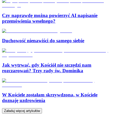
Czy naprawdę można powierzyć AI napisanie
przemówienia weselnego?
Duchowość nienawiści do samego siebie
Jak wytrwać, gdy Kościół nie szczędzi nam
rozczarowań? Trzy rady św. Dominika
W Kościele zostałam skrzywdzona, w Kościele
doznaję uzdrowienia
Załaduj więcej artykułów