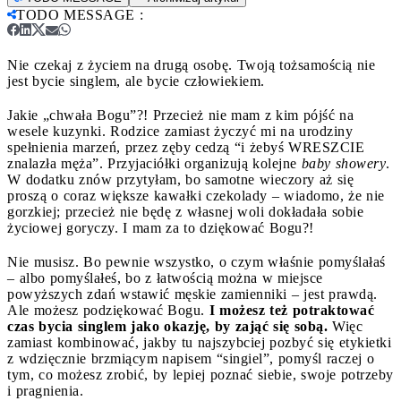
TODO MESSAGE
:
Nie czekaj z życiem na drugą osobę. Twoją tożsamością nie
jest bycie singlem, ale bycie człowiekiem.
Jakie „chwała Bogu”?! Przecież nie mam z kim pójść na
wesele kuzynki. Rodzice zamiast życzyć mi na urodziny
spełnienia marzeń, przez zęby cedzą “i żebyś WRESZCIE
znalazła męża”. Przyjaciółki organizują kolejne
baby showery
.
W dodatku znów przytyłam, bo samotne wieczory aż się
proszą o coraz większe kawałki czekolady – wiadomo, że nie
gorzkiej; przecież nie będę z własnej woli dokładała sobie
życiowej goryczy. I mam za to dziękować Bogu?!
Nie musisz. Bo pewnie wszystko, o czym właśnie pomyślałaś
– albo pomyślałeś, bo z łatwością można w miejsce
powyższych zdań wstawić męskie zamienniki – jest prawdą.
Ale możesz podziękować Bogu.
I możesz też potraktować
czas bycia singlem jako okazję, by zająć się sobą.
Więc
zamiast kombinować, jakby tu najszybciej pozbyć się etykietki
z wdzięcznie brzmiącym napisem “singiel”, pomyśl raczej o
tym, co możesz zrobić, by lepiej poznać siebie, swoje potrzeby
i pragnienia.