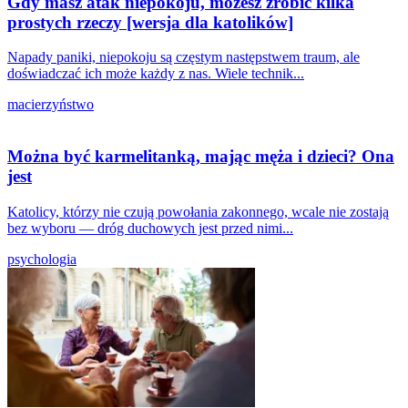
Gdy masz atak niepokoju, możesz zrobić kilka
prostych rzeczy [wersja dla katolików]
Napady paniki, niepokoju są częstym następstwem traum, ale
doświadczać ich może każdy z nas. Wiele technik...
macierzyństwo
Można być karmelitanką, mając męża i dzieci? Ona
jest
Katolicy, którzy nie czują powołania zakonnego, wcale nie zostają
bez wyboru — dróg duchowych jest przed nimi...
psychologia