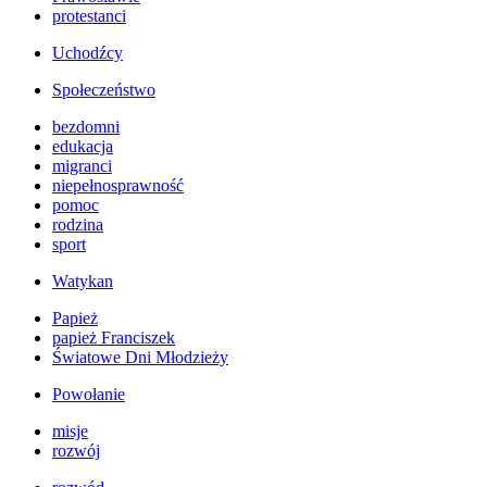
protestanci
Uchodźcy
Społeczeństwo
bezdomni
edukacja
migranci
niepełnosprawność
pomoc
rodzina
sport
Watykan
Papież
papież Franciszek
Światowe Dni Młodzieży
Powołanie
misje
rozwój