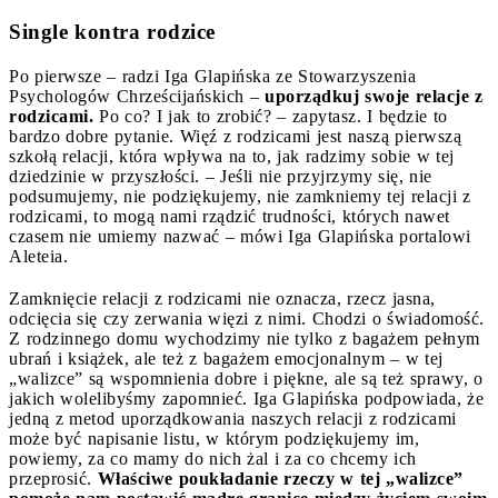
Single kontra rodzice
Po pierwsze – radzi Iga Glapińska ze Stowarzyszenia
Psychologów Chrześcijańskich –
uporządkuj swoje relacje z
rodzicami.
Po co? I jak to zrobić? – zapytasz. I będzie to
bardzo dobre pytanie. Więź z rodzicami jest naszą pierwszą
szkołą relacji, która wpływa na to, jak radzimy sobie w tej
dziedzinie w przyszłości. – Jeśli nie przyjrzymy się, nie
podsumujemy, nie podziękujemy, nie zamkniemy tej relacji z
rodzicami, to mogą nami rządzić trudności, których nawet
czasem nie umiemy nazwać – mówi Iga Glapińska portalowi
Aleteia.
Zamknięcie relacji z rodzicami nie oznacza, rzecz jasna,
odcięcia się czy zerwania więzi z nimi. Chodzi o świadomość.
Z rodzinnego domu wychodzimy nie tylko z bagażem pełnym
ubrań i książek, ale też z bagażem emocjonalnym – w tej
„walizce” są wspomnienia dobre i piękne, ale są też sprawy, o
jakich wolelibyśmy zapomnieć. Iga Glapińska podpowiada, że
jedną z metod uporządkowania naszych relacji z rodzicami
może być napisanie listu, w którym podziękujemy im,
powiemy, za co mamy do nich żal i za co chcemy ich
przeprosić.
Właściwe poukładanie rzeczy w tej „walizce”