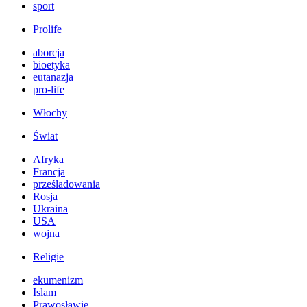
sport
Prolife
aborcja
bioetyka
eutanazja
pro-life
Włochy
Świat
Afryka
Francja
prześladowania
Rosja
Ukraina
USA
wojna
Religie
ekumenizm
Islam
Prawosławie