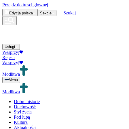
Przejdz do tresci glownej
Szukaj
Edycja
polska
Sekcje
Usługi
Wesprzyj
Rejestr
Wesprzyj
Modlitwa
Menu
Modlitwa
Dobre historie
Duchowość
Styl życia
Pod lupą
Kultura
Aktualności