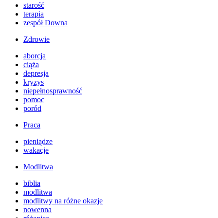
starość
terapia
zespół Downa
Zdrowie
aborcja
ciąża
depresja
kryzys
niepełnosprawność
pomoc
poród
Praca
pieniądze
wakacje
Modlitwa
biblia
modlitwa
modlitwy na różne okazje
nowenna