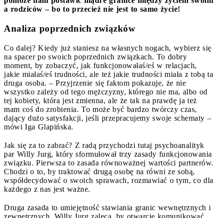
pomoże nam postawić mądre granice między życiem swoim
a rodziców – bo to przecież nie jest to samo życie!
Analiza poprzednich związków
Co dalej? Kiedy już staniesz na własnych nogach, wybierz się
na spacer po swoich poprzednich związkach. To dobry
moment, by zobaczyć, jak funkcjonowałaś/eś w relacjach,
jakie miałaś/eś trudności, ale też jakie trudności miała z tobą ta
druga osoba. – Przyjrzenie się faktom pokazuje, że nie
wszystko zależy od tego mężczyzny, którego nie ma, albo od
tej kobiety, która jest zmienna, ale że tak na prawdę ja też
mam coś do zrobienia. To może być bardzo twórczy czas,
dający dużo satysfakcji, jeśli przepracujemy swoje schematy –
mówi Iga Glapińska.
Jak się za to zabrać? Z radą przychodzi tutaj psychoanalityk
par Willy Jurg, który sformułował trzy zasady funkcjonowania
związku. Pierwsza to zasada równoważnej wartości partnerów.
Chodzi o to, by traktować drugą osobę na równi ze sobą,
współdecydować o swoich sprawach, rozmawiać o tym, co dla
każdego z nas jest ważne.
Druga zasada to umiejętność stawiania granic wewnętrznych i
zewnętrznych. Willy Jurg zaleca, by otwarcie komunikować