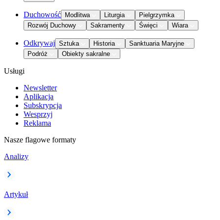
Duchowość
Modlitwa
Liturgia
Pielgrzymka
Rozwój Duchowy
Sakramenty
Święci
Wiara
Odkrywaj
Sztuka
Historia
Sanktuaria Maryjne
Podróż
Obiekty sakralne
Usługi
Newsletter
Aplikacja
Subskrypcja
Wesprzyj
Reklama
Nasze flagowe formaty
Analizy
Artykuł