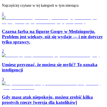
Najczęściej czytane w tej kategorii w tym miesiącu
1
Czarna farba na figurze Gospy w Medziugorju.
Problem jest większy, niż się wydaje — i nie dotyczy
tylko sprawcy.
2
Umiesz przyznać, że możesz się mylić? To oznaka
inteligencji
3
Gdy masz atak niepokoju, możesz zrobić kilka
prostych rzeczy [wersja dla katolików]