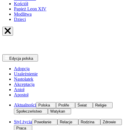
Kościół
Papież Leon XIV
Modlitwa
Dzieci
Edycja
polska
Adopcja
Uzależnienie
Nastolatek
Akceptacja
Anioł
Apostoł
Aktualności
Polska
Prolife
Świat
Religie
Społeczeństwo
Watykan
Styl życia
Powołanie
Relacje
Rodzina
Zdrowie
Praca