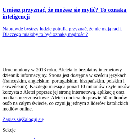
Umiesz przyznać, że możesz się mylić? To oznaka
inteligencji
Naprawdę bystrzy ludzie potrafią przyznać, że nie mają racji.
Dlaczego miałoby to być oznaką mądrości?
Uruchomiony w 2013 roku, Aleteia to bezpłatny internetowy
dziennik informacyjny. Strona jest dostępna w sześciu językach
(francuskim, angielskim, portugalskim, hiszpańskim, polskim i
słoweńskim). Każdego miesiąca ponad 10 milionów czytelników
korzysta z Aletei poprzez jej stronę internetową, aplikację oraz
media społecznościowe. Aleteia dociera do prawie 50 milionów
osób na całym świecie, co czyni ją jednym z liderów katolickich
mediów online.
Zapisz się
Zaloguj się
Sekcje