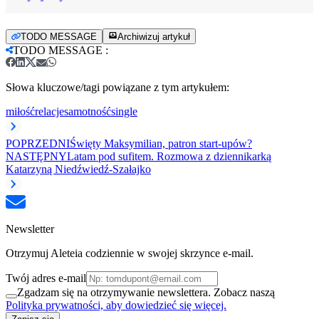
TODO MESSAGE
Archiwizuj artykuł
TODO MESSAGE
:
Słowa kluczowe/tagi powiązane z tym artykułem:
miłość
relacje
samotność
single
POPRZEDNI
Święty Maksymilian, patron start-upów?
NASTĘPNY
Latam pod sufitem. Rozmowa z dziennikarką
Katarzyną Niedźwiedź-Szałajko
Newsletter
Otrzymuj Aleteia codziennie w swojej skrzynce e-mail.
Twój adres e-mail
Zgadzam się na otrzymywanie newslettera. Zobacz naszą
Polityka prywatności, aby dowiedzieć się więcej.