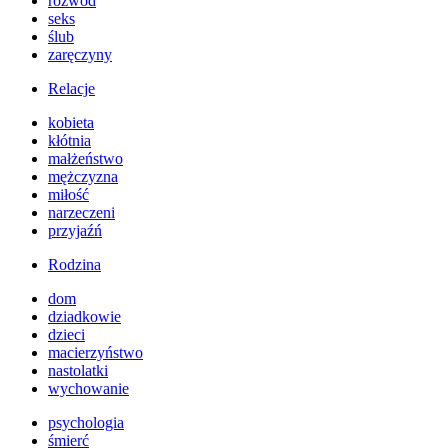
rozwód
seks
ślub
zaręczyny
Relacje
kobieta
kłótnia
małżeństwo
mężczyzna
miłość
narzeczeni
przyjaźń
Rodzina
dom
dziadkowie
dzieci
macierzyństwo
nastolatki
wychowanie
psychologia
śmierć