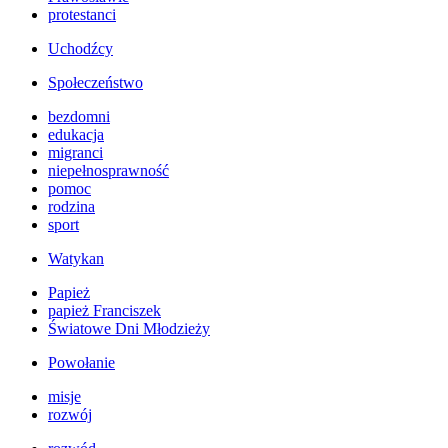
protestanci
Uchodźcy
Społeczeństwo
bezdomni
edukacja
migranci
niepełnosprawność
pomoc
rodzina
sport
Watykan
Papież
papież Franciszek
Światowe Dni Młodzieży
Powołanie
misje
rozwój