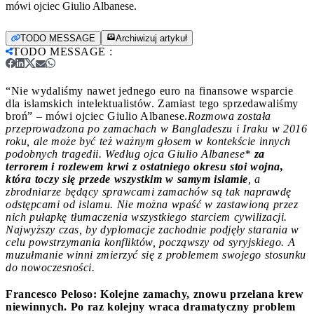
mówi ojciec Giulio Albanese.
TODO MESSAGE
Archiwizuj artykuł
TODO MESSAGE
:
“Nie wydaliśmy nawet jednego euro na finansowe wsparcie
dla islamskich intelektualistów. Zamiast tego sprzedawaliśmy
broń” – mówi ojciec Giulio Albanese.
Rozmowa została
przeprowadzona po zamachach w Bangladeszu i Iraku w 2016
roku, ale może być też ważnym głosem w kontekście innych
podobnych tragedii.
Według ojca Giulio Albanese*
za
terrorem i rozlewem krwi z ostatniego okresu stoi wojna,
która toczy się przede wszystkim w samym islamie
, a
zbrodniarze będący sprawcami zamachów są tak naprawdę
odstępcami od islamu. Nie można wpaść w zastawioną przez
nich pułapkę tłumaczenia wszystkiego starciem cywilizacji.
Najwyższy czas, by dyplomacje zachodnie podjęły starania w
celu powstrzymania konfliktów, począwszy od syryjskiego. A
muzułmanie winni zmierzyć się z problemem swojego stosunku
do nowoczesności.
Francesco Peloso: Kolejne zamachy, znowu przelana krew
niewinnych. Po raz kolejny wraca dramatyczny problem