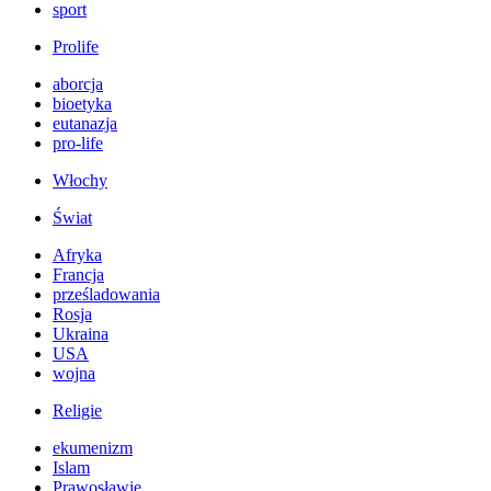
sport
Prolife
aborcja
bioetyka
eutanazja
pro-life
Włochy
Świat
Afryka
Francja
prześladowania
Rosja
Ukraina
USA
wojna
Religie
ekumenizm
Islam
Prawosławie