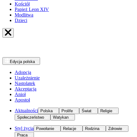
Kościół
Papież Leon XIV
Modlitwa
Dzieci
Edycja
polska
Adopcja
Uzależnienie
Nastolatek
Akceptacja
Anioł
Apostoł
Aktualności
Polska
Prolife
Świat
Religie
Społeczeństwo
Watykan
Styl życia
Powołanie
Relacje
Rodzina
Zdrowie
Praca