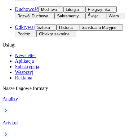
Duchowość
Modlitwa
Liturgia
Pielgrzymka
Rozwój Duchowy
Sakramenty
Święci
Wiara
Odkrywaj
Sztuka
Historia
Sanktuaria Maryjne
Podróż
Obiekty sakralne
Usługi
Newsletter
Aplikacja
Subskrypcja
Wesprzyj
Reklama
Nasze flagowe formaty
Analizy
Artykuł