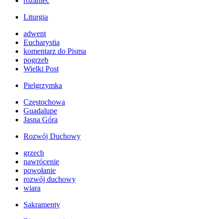
różaniec
Liturgia
adwent
Eucharystia
komentarz do Pisma
pogrzeb
Wielki Post
Pielgrzymka
Częstochowa
Guadalupe
Jasna Góra
Rozwój Duchowy
grzech
nawrócenie
powołanie
rozwój duchowy
wiara
Sakramenty