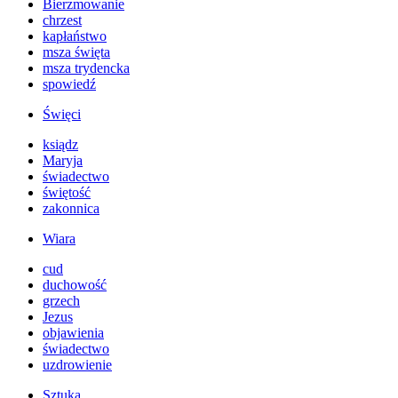
Bierzmowanie
chrzest
kapłaństwo
msza święta
msza trydencka
spowiedź
Święci
ksiądz
Maryja
świadectwo
świętość
zakonnica
Wiara
cud
duchowość
grzech
Jezus
objawienia
świadectwo
uzdrowienie
Sztuka