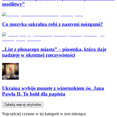
modlitwy”
Co muzyka sakralna robi z naszymi mózgami?
„List z płonącego miasta” – piosenka, która daje
nadzieję w okrutnej rzeczywistości
Ukraina wybije monetę z wizerunkiem św. Jana
Pawła II. To hołd dla papieża
Załaduj więcej artykułów
Najczęściej czytane w tej kategorii w tym miesiącu