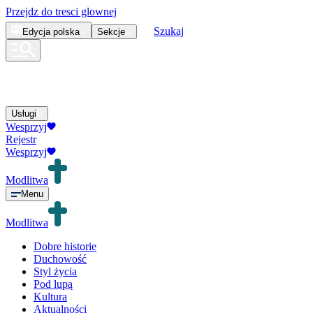
Przejdz do tresci glownej
Szukaj
Edycja
polska
Sekcje
Usługi
Wesprzyj
Rejestr
Wesprzyj
Modlitwa
Menu
Modlitwa
Dobre historie
Duchowość
Styl życia
Pod lupą
Kultura
Aktualności