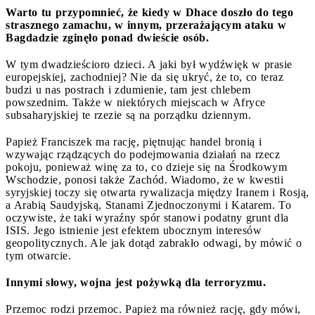
Warto tu przypomnieć, że kiedy w Dhace doszło do tego
strasznego zamachu, w innym, przerażającym ataku w
Bagdadzie zginęło ponad dwieście osób.
W tym dwadzieścioro dzieci. A jaki był wydźwięk w prasie
europejskiej, zachodniej? Nie da się ukryć, że to, co teraz
budzi u nas postrach i zdumienie, tam jest chlebem
powszednim. Także w niektórych miejscach w Afryce
subsaharyjskiej te rzezie są na porządku dziennym.
Papież Franciszek ma rację, piętnując handel bronią i
wzywając rządzących do podejmowania działań na rzecz
pokoju, ponieważ winę za to, co dzieje się na Środkowym
Wschodzie, ponosi także Zachód. Wiadomo, że w kwestii
syryjskiej toczy się otwarta rywalizacja między Iranem i Rosją,
a Arabią Saudyjską, Stanami Zjednoczonymi i Katarem. To
oczywiste, że taki wyraźny spór stanowi podatny grunt dla
ISIS. Jego istnienie jest efektem ubocznym interesów
geopolitycznych. Ale jak dotąd zabrakło odwagi, by mówić o
tym otwarcie.
Innymi słowy, wojna jest pożywką dla terroryzmu.
Przemoc rodzi przemoc. Papież ma również rację, gdy mówi,