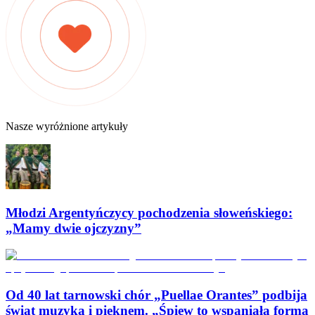
Nasze wyróżnione artykuły
Młodzi Argentyńczycy pochodzenia słoweńskiego:
„Mamy dwie ojczyzny”
Od 40 lat tarnowski chór „Puellae Orantes” podbija
świat muzyką i pięknem. „Śpiew to wspaniała forma