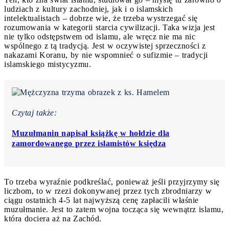
ludziach z kultury zachodniej, jak i o islamskich
intelektualistach – dobrze wie, że trzeba wystrzegać się
rozumowania w kategorii starcia cywilizacji. Taka wizja jest
nie tylko odstępstwem od islamu, ale wręcz nie ma nic
wspólnego z tą tradycją. Jest w oczywistej sprzeczności z
nakazami Koranu, by nie wspomnieć o sufizmie – tradycji
islamskiego mistycyzmu.
Czytaj także:
Muzułmanin napisał książkę w hołdzie dla
zamordowanego przez islamistów księdza
To trzeba wyraźnie podkreślać, ponieważ jeśli przyjrzymy się
liczbom, to w rzezi dokonywanej przez tych zbrodniarzy w
ciągu ostatnich 4-5 lat najwyższą cenę zapłacili właśnie
muzułmanie. Jest to zatem wojna tocząca się wewnątrz islamu,
która dociera aż na Zachód.