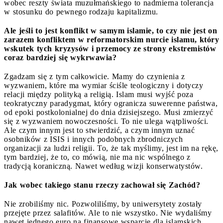
wobec reszty świata muzułmańskiego to nadmierna tolerancja
w stosunku do pewnego rodzaju kapitalizmu.
Ale jeśli to jest konflikt w samym islamie, to czy nie jest on
zarazem konfliktem w reformatorskim nurcie islamu, który
wskutek tych kryzysów i przemocy ze strony ekstremistów
coraz bardziej się wykrwawia?
Zgadzam się z tym całkowicie. Mamy do czynienia z
wyzwaniem, które ma wymiar ściśle teologiczny i dotyczy
relacji między polityką a religią. Islam musi wyjść poza
teokratyczny paradygmat, który ogranicza suwerenne państwa,
od epoki postkolonialnej do dnia dzisiejszego. Musi zmierzyć
się z wyzwaniem nowoczesności. To nie ulega wątpliwości.
Ale czym innym jest to stwierdzić, a czym innym uznać
osobników z ISIS i innych podobnych zbrodniczych
organizacji za ludzi religii. To, że tak myślimy, jest im na rękę,
tym bardziej, że to, co mówią, nie ma nic wspólnego z
tradycją koraniczną. Nawet według wizji konserwatystów.
Jak wobec takiego stanu rzeczy zachował się Zachód?
Nie zrobiliśmy nic. Pozwoliliśmy, by uniwersytety zostały
przejęte przez salafitów. Ale to nie wszystko. Nie wydaliśmy
nawet jednego euro na finansowe wsparcie dla islamskich