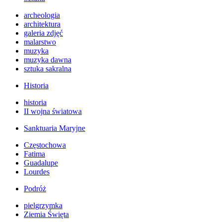
archeologia
architektura
galeria zdjęć
malarstwo
muzyka
muzyka dawna
sztuka sakralna
Historia
historia
II wojna światowa
Sanktuaria Maryjne
Częstochowa
Fatima
Guadalupe
Lourdes
Podróż
pielgrzymka
Ziemia Święta