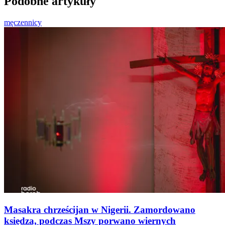
Podobne artykuły
męczennicy
Masakra chrześcijan w Nigerii. Zamordowano
księdza, podczas Mszy porwano wiernych