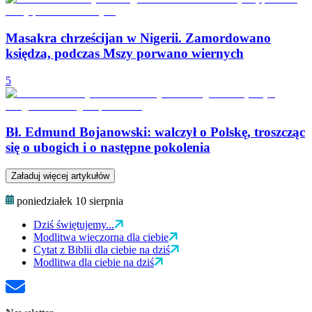
Masakra chrześcijan w Nigerii. Zamordowano
księdza, podczas Mszy porwano wiernych
5
Bł. Edmund Bojanowski: walczył o Polskę, troszcząc
się o ubogich i o następne pokolenia
Załaduj więcej artykułów
poniedziałek 10 sierpnia
Dziś świętujemy...
Modlitwa wieczorna dla ciebie
Cytat z Biblii dla ciebie na dziś
Modlitwa dla ciebie na dziś