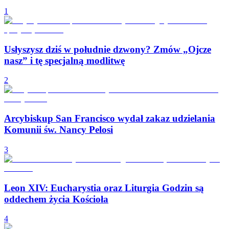
1
Usłyszysz dziś w południe dzwony? Zmów „Ojcze
nasz” i tę specjalną modlitwę
2
Arcybiskup San Francisco wydał zakaz udzielania
Komunii św. Nancy Pelosi
3
Leon XIV: Eucharystia oraz Liturgia Godzin są
oddechem życia Kościoła
4