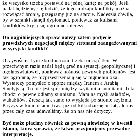
że wszystko trzeba postawić na jedną kartę: na pokój. Jeśli
nadal będziemy się łudzić, że tego rodzaju konflikty można
rozwiązać bronią, przegramy już na starcie. Nadeszła chwila,
by w szranki stanęli dyplomaci, ponieważ za kulisami
konfliktów kryją się ogromne interesy.
Do najpilniejszych spraw należy zatem podjęcie
prawdziwych negocjacji między stronami zaangażowanymi
w syryjski konflikt?
Oczywiście. Tym zbrodniarzom trzeba odciąć tlen. W
przeciwnym razie nadal będą grać na sytuacji geopolitycznej i
ogólnoświatowej, ponieważ nośność pewnych problemów jest
tak ogromna, że rozprzestrzeniają się w mgnieniu oka.
Wystarczy pomyśleć o sporze między Iranem a Arabią
Saudyjską. To nie jest spór między szyitami a sunnitami. Tutaj
chodzi o pewne odłamy sunnizmu. Mam na myśli salafitów,
wahabitów. Zresztą tak samo to wygląda po stronie szyizmu.
Kryzys w łonie islamu trwa już od kilkudziesięciu lat, ale my
przez cały czas udawaliśmy, że on nas nie dotyczy.
Być może płacimy również za pewną niewiedzę w kwestii
islamu, która sprawia, że łatwo przyjmujemy przesadne
interpretacje.