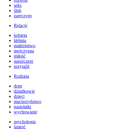
rozwód
seks
ślub
zaręczyny
Relacje
kobieta
kłótnia
małżeństwo
mężczyzna
miłość
narzeczeni
przyjaźń
Rodzina
dom
dziadkowie
dzieci
macierzyństwo
nastolatki
wychowanie
psychologia
śmierć