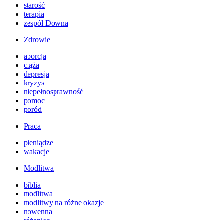
starość
terapia
zespół Downa
Zdrowie
aborcja
ciąża
depresja
kryzys
niepełnosprawność
pomoc
poród
Praca
pieniądze
wakacje
Modlitwa
biblia
modlitwa
modlitwy na różne okazje
nowenna