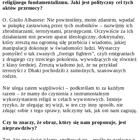
religijnego fundamentalizmu. Jaki jest polityczny cel tych
aktów przemocy?
O. Giulio Albanese: Nie powinniśmy, moim zdaniem, wpadać
w pułapkę zastawioną przez tych osobników – nazwijmy ich
zbrodniarzami, terrorystami, przestępcami. Oczywiście za ich
działaniami stoi pewien aparat ideologiczny, doktrynalny,
który zresztą ma ogromną siłę przebicia i wiadomo, jakiej
manipulacji dokonuje w świadomości ludzi. Wystarczy
pomyśleć o tak zwanych „foreign fighters”, czyli emigrantach
z drugiego czy trzeciego pokolenia, wywodzących się również
z klasy średniej. Zresztą wiadomo już, że na przykład
terroryści z Dhaki pochodzili z zamożnych, szanowanych
rodzin.
Nie ulega zatem wątpliwości – podkreślam to za każdym
razem – że mamy do czynienia z instrumentalnym
wykorzystaniem religii w celach wywrotowych. Istnieje
ryzyko, że ulegając tej wizji, w ten czy inny sposób, nie
zdając sobie z tego sprawy, tańczymy tak, jak oni nam zagrają.
Czy to znaczy, że obraz, który się nam proponuje, jest
nieprawdziwy?
Ten, kto zna świat islamu, studiował go – myślę tu zarówno o