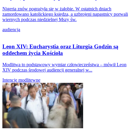
Nigeria znów pogrążyła się w żałobie. W ostatnich dniach
zamordowano katolickiego księdza, a uzbrojeni napastnicy porwali
wiernych podczas niedzielnej Mszy św.
audiencja
Leon XIV: Eucharystia oraz Liturgia Godzin są
oddechem życia Kościoła
Modlitwa to podstawowy wymiar człowieczeństwa – mówił Leon
XIV podczas środowej audiencji generalnej w...
Intencje modlitewne