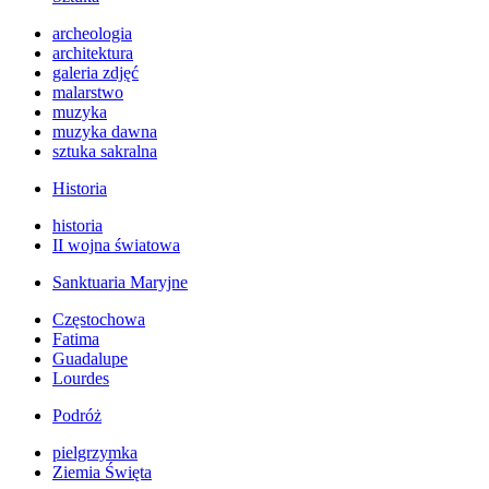
archeologia
architektura
galeria zdjęć
malarstwo
muzyka
muzyka dawna
sztuka sakralna
Historia
historia
II wojna światowa
Sanktuaria Maryjne
Częstochowa
Fatima
Guadalupe
Lourdes
Podróż
pielgrzymka
Ziemia Święta