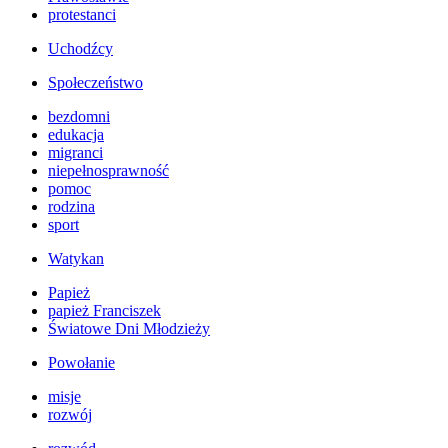
protestanci
Uchodźcy
Społeczeństwo
bezdomni
edukacja
migranci
niepełnosprawność
pomoc
rodzina
sport
Watykan
Papież
papież Franciszek
Światowe Dni Młodzieży
Powołanie
misje
rozwój