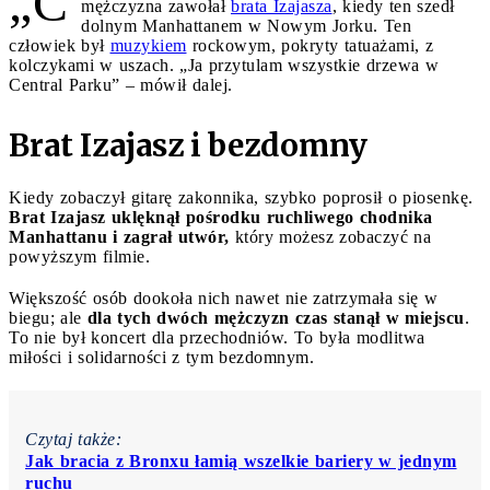
„C
mężczyzna zawołał
brata Izajasza
, kiedy ten szedł
dolnym Manhattanem w Nowym Jorku. Ten
człowiek był
muzykiem
rockowym, pokryty tatuażami, z
kolczykami w uszach. „Ja przytulam wszystkie drzewa w
Central Parku” – mówił dalej.
Brat Izajasz i bezdomny
Kiedy zobaczył gitarę zakonnika, szybko poprosił o piosenkę.
Brat Izajasz uklęknął pośrodku ruchliwego chodnika
Manhattanu i zagrał utwór,
który możesz zobaczyć na
powyższym filmie.
Większość osób dookoła nich nawet nie zatrzymała się w
biegu; ale
dla tych dwóch mężczyzn czas stanął w miejscu
.
To nie był koncert dla przechodniów. To była modlitwa
miłości i solidarności z tym bezdomnym.
Czytaj także:
Jak bracia z Bronxu łamią wszelkie bariery w jednym
ruchu