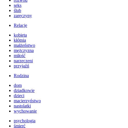
rozwód
seks
ślub
zaręczyny
Relacje
kobieta
kłótnia
małżeństwo
mężczyzna
miłość
narzeczeni
przyjaźń
Rodzina
dom
dziadkowie
dzieci
macierzyństwo
nastolatki
wychowanie
psychologia
śmierć