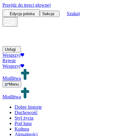
Przejdz do tresci glownej
Szukaj
Edycja
polska
Sekcje
Usługi
Wesprzyj
Rejestr
Wesprzyj
Modlitwa
Menu
Modlitwa
Dobre historie
Duchowość
Styl życia
Pod lupą
Kultura
Aktualności