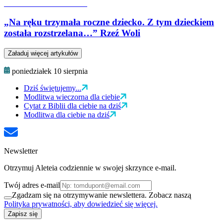
„Na ręku trzymała roczne dziecko. Z tym dzieckiem
została rozstrzelana…” Rzeź Woli
Załaduj więcej artykułów
poniedziałek 10 sierpnia
Dziś świętujemy...
Modlitwa wieczorna dla ciebie
Cytat z Biblii dla ciebie na dziś
Modlitwa dla ciebie na dziś
Newsletter
Otrzymuj Aleteia codziennie w swojej skrzynce e-mail.
Twój adres e-mail
Zgadzam się na otrzymywanie newslettera. Zobacz naszą
Polityka prywatności, aby dowiedzieć się więcej.
Zapisz się