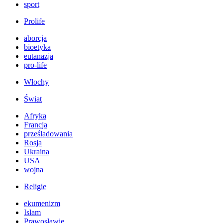
sport
Prolife
aborcja
bioetyka
eutanazja
pro-life
Włochy
Świat
Afryka
Francja
prześladowania
Rosja
Ukraina
USA
wojna
Religie
ekumenizm
Islam
Prawosławie