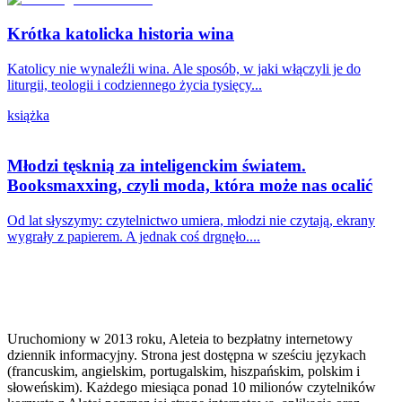
Krótka katolicka historia wina
Katolicy nie wynaleźli wina. Ale sposób, w jaki włączyli je do
liturgii, teologii i codziennego życia tysięcy...
książka
Młodzi tęsknią za inteligenckim światem.
Booksmaxxing, czyli moda, która może nas ocalić
Od lat słyszymy: czytelnictwo umiera, młodzi nie czytają, ekrany
wygrały z papierem. A jednak coś drgnęło....
Uruchomiony w 2013 roku, Aleteia to bezpłatny internetowy
dziennik informacyjny. Strona jest dostępna w sześciu językach
(francuskim, angielskim, portugalskim, hiszpańskim, polskim i
słoweńskim). Każdego miesiąca ponad 10 milionów czytelników