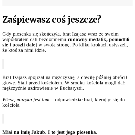
Zaśpiewasz coś jeszcze?
Gdy piosenka się skończyła, brat Izajasz wraz ze swoim
współbratem dali bezdomnemu
cudowny medalik, pomodlili
się i poszli dalej
w swoją stronę. Po kilku krokach usłyszeli,
że ktoś za nimi idzie.
Brat Izajasz spojrzał na mężczyznę, a chwilę później obrócił
głowę. Stali przed kościołem. W środku kościoła mogli dać
mężczyźnie uzdrowienie w Eucharystii.
Wiesz, muzyka jest tam
– odpowiedział brat, kierując się do
kościoła.
Miał na imię Jakub. I to jest jego piosenka.