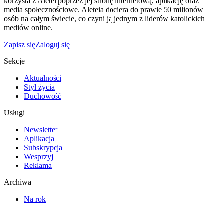
korzysta z Aletei poprzez jej stronę internetową, aplikację oraz
media społecznościowe. Aleteia dociera do prawie 50 milionów
osób na całym świecie, co czyni ją jednym z liderów katolickich
mediów online.
Zapisz się
Zaloguj się
Sekcje
Aktualności
Styl życia
Duchowość
Usługi
Newsletter
Aplikacja
Subskrypcja
Wesprzyj
Reklama
Archiwa
Na rok