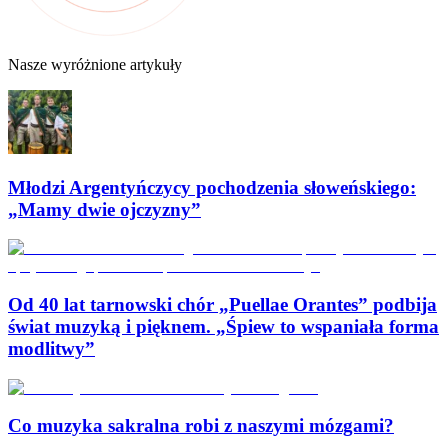
Nasze wyróżnione artykuły
Młodzi Argentyńczycy pochodzenia słoweńskiego:
„Mamy dwie ojczyzny”
Od 40 lat tarnowski chór „Puellae Orantes” podbija
świat muzyką i pięknem. „Śpiew to wspaniała forma
modlitwy”
Co muzyka sakralna robi z naszymi mózgami?