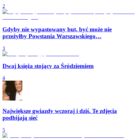
2
Gdyby nie wypastowany but, być może nie
przeżyłby Powstania Warszawskiego…
3
Dwaj księża stojący za Śródziemiem
4
Największe gwiazdy wczoraj i dziś. Te zdjęcia
podbijają sieć
5