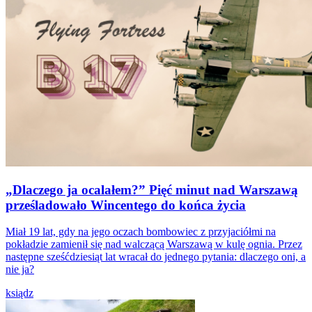
„Dlaczego ja ocalałem?” Pięć minut nad Warszawą
prześladowało Wincentego do końca życia
Miał 19 lat, gdy na jego oczach bombowiec z przyjaciółmi na
pokładzie zamienił się nad walczącą Warszawą w kulę ognia. Przez
następne sześćdziesiąt lat wracał do jednego pytania: dlaczego oni, a
nie ja?
ksiądz