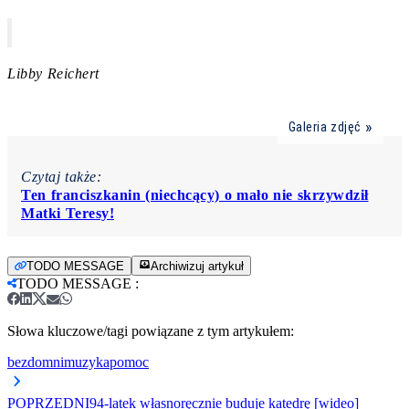
Libby Reichert
Galeria zdjęć
Czytaj także:
Ten franciszkanin (niechcący) o mało nie skrzywdził
Matki Teresy!
TODO MESSAGE
Archiwizuj artykuł
TODO MESSAGE
:
Słowa kluczowe/tagi powiązane z tym artykułem:
bezdomni
muzyka
pomoc
POPRZEDNI
94-latek własnoręcznie buduje katedrę [wideo]