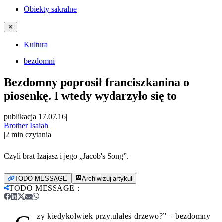
Obiekty sakralne
✕
Kultura
bezdomni
Bezdomny poprosił franciszkanina o
piosenkę. I wtedy wydarzyło się to
publikacja 17.07.16
|
Brother Isaiah
|
2
min czytania
Czyli brat Izajasz i jego „Jacob's Song”.
TODO MESSAGE
Archiwizuj artykuł
TODO MESSAGE
:
zy kiedykolwiek przytulałeś drzewo?” – bezdomny