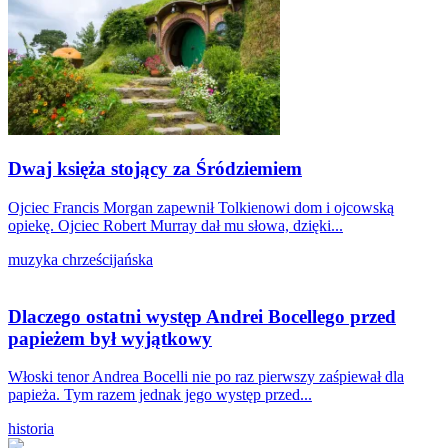
Dwaj księża stojący za Śródziemiem
Ojciec Francis Morgan zapewnił Tolkienowi dom i ojcowską
opiekę. Ojciec Robert Murray dał mu słowa, dzięki...
muzyka chrześcijańska
Dlaczego ostatni występ Andrei Bocellego przed
papieżem był wyjątkowy
Włoski tenor Andrea Bocelli nie po raz pierwszy zaśpiewał dla
papieża. Tym razem jednak jego występ przed...
historia