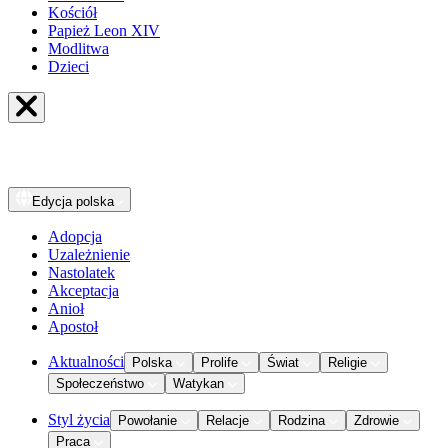
Kościół
Papież Leon XIV
Modlitwa
Dzieci
Edycja
polska
Adopcja
Uzależnienie
Nastolatek
Akceptacja
Anioł
Apostoł
Aktualności
Polska
Prolife
Świat
Religie
Społeczeństwo
Watykan
Styl życia
Powołanie
Relacje
Rodzina
Zdrowie
Praca