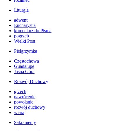
różaniec
Liturgia
adwent
Eucharystia
komentarz do Pisma
pogrzeb
Wielki Post
Pielgrzymka
Częstochowa
Guadalupe
Jasna Góra
Rozwój Duchowy
grzech
nawrócenie
powołanie
rozwój duchowy
wiara
Sakramenty