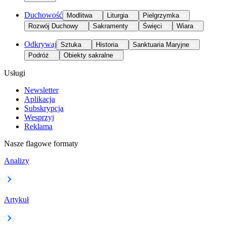
Duchowość
Modlitwa
Liturgia
Pielgrzymka
Rozwój Duchowy
Sakramenty
Święci
Wiara
Odkrywaj
Sztuka
Historia
Sanktuaria Maryjne
Podróż
Obiekty sakralne
Usługi
Newsletter
Aplikacja
Subskrypcja
Wesprzyj
Reklama
Nasze flagowe formaty
Analizy
Artykuł