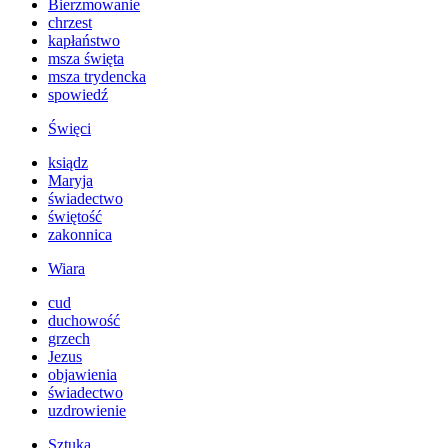
Bierzmowanie
chrzest
kapłaństwo
msza święta
msza trydencka
spowiedź
Święci
ksiądz
Maryja
świadectwo
świętość
zakonnica
Wiara
cud
duchowość
grzech
Jezus
objawienia
świadectwo
uzdrowienie
Sztuka