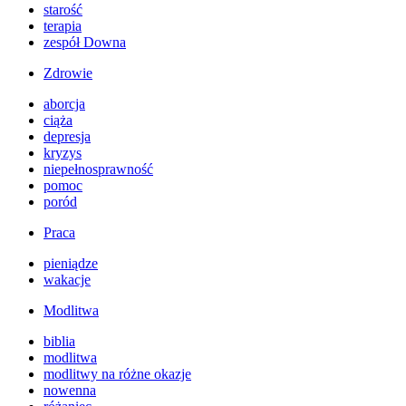
starość
terapia
zespół Downa
Zdrowie
aborcja
ciąża
depresja
kryzys
niepełnosprawność
pomoc
poród
Praca
pieniądze
wakacje
Modlitwa
biblia
modlitwa
modlitwy na różne okazje
nowenna