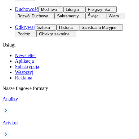
Duchowość
Modlitwa
Liturgia
Pielgrzymka
Rozwój Duchowy
Sakramenty
Święci
Wiara
Odkrywaj
Sztuka
Historia
Sanktuaria Maryjne
Podróż
Obiekty sakralne
Usługi
Newsletter
Aplikacja
Subskrypcja
Wesprzyj
Reklama
Nasze flagowe formaty
Analizy
Artykuł