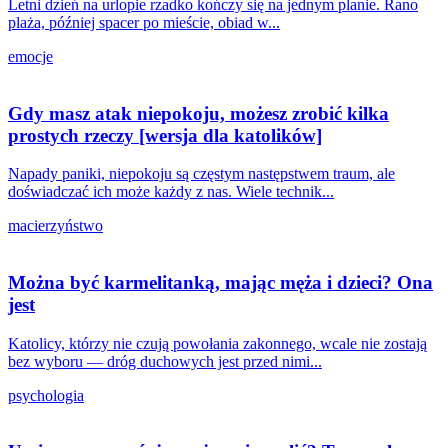
Letni dzień na urlopie rzadko kończy się na jednym planie. Rano
plaża, później spacer po mieście, obiad w...
emocje
Gdy masz atak niepokoju, możesz zrobić kilka
prostych rzeczy [wersja dla katolików]
Napady paniki, niepokoju są częstym następstwem traum, ale
doświadczać ich może każdy z nas. Wiele technik...
macierzyństwo
Można być karmelitanką, mając męża i dzieci? Ona
jest
Katolicy, którzy nie czują powołania zakonnego, wcale nie zostają
bez wyboru — dróg duchowych jest przed nimi...
psychologia