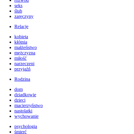
rozwód
seks
ślub
zaręczyny
Relacje
kobieta
kłótnia
małżeństwo
mężczyzna
miłość
narzeczeni
przyjaźń
Rodzina
dom
dziadkowie
dzieci
macierzyństwo
nastolatki
wychowanie
psychologia
śmierć