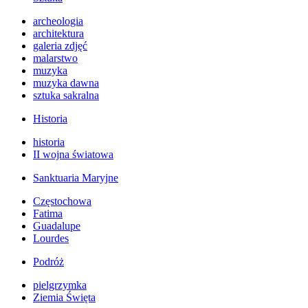
archeologia
architektura
galeria zdjęć
malarstwo
muzyka
muzyka dawna
sztuka sakralna
Historia
historia
II wojna światowa
Sanktuaria Maryjne
Częstochowa
Fatima
Guadalupe
Lourdes
Podróż
pielgrzymka
Ziemia Święta