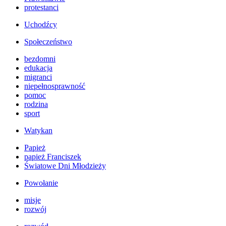
protestanci
Uchodźcy
Społeczeństwo
bezdomni
edukacja
migranci
niepełnosprawność
pomoc
rodzina
sport
Watykan
Papież
papież Franciszek
Światowe Dni Młodzieży
Powołanie
misje
rozwój