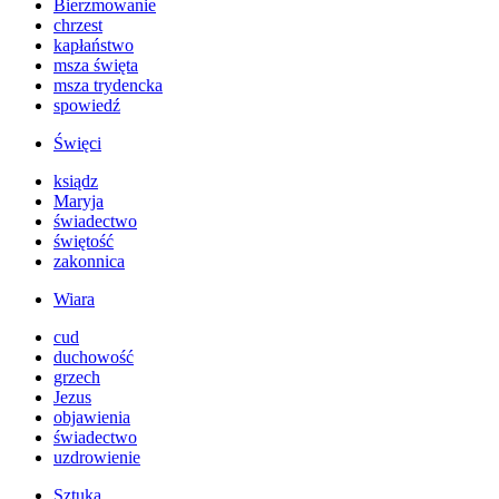
Bierzmowanie
chrzest
kapłaństwo
msza święta
msza trydencka
spowiedź
Święci
ksiądz
Maryja
świadectwo
świętość
zakonnica
Wiara
cud
duchowość
grzech
Jezus
objawienia
świadectwo
uzdrowienie
Sztuka