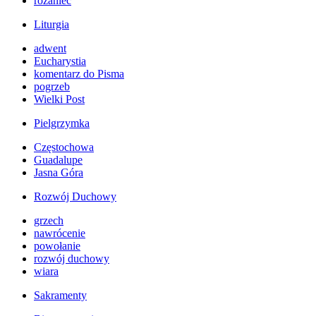
różaniec
Liturgia
adwent
Eucharystia
komentarz do Pisma
pogrzeb
Wielki Post
Pielgrzymka
Częstochowa
Guadalupe
Jasna Góra
Rozwój Duchowy
grzech
nawrócenie
powołanie
rozwój duchowy
wiara
Sakramenty