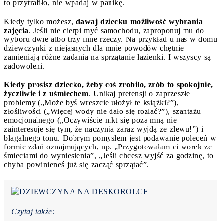
to przytrafiło, nie wpadaj w panikę.
Kiedy tylko możesz,
dawaj dziecku możliwość wybrania
zajęcia
. Jeśli nie cierpi myć samochodu, zaproponuj mu do
wyboru dwie albo trzy inne rzeczy. Na przykład u nas w domu
dziewczynki z niejasnych dla mnie powodów chętnie
zamieniają różne zadania na sprzątanie łazienki. I wszyscy są
zadowoleni.
Kiedy prosisz dziecko, żeby coś zrobiło, zrób to spokojnie,
życzliwie i z uśmiechem
. Unikaj pretensji o zaprzeszłe
problemy („Może byś wreszcie ułożył te książki?”),
złośliwości („Więcej wody nie dało się rozlać?”), szantażu
emocjonalnego („Oczywiście nikt się poza mną nie
zainteresuje się tym, że naczynia zaraz wyjdą ze zlewu!”) i
błagalnego tonu. Dobrym pomysłem jest podawanie poleceń w
formie zdań oznajmujących, np. „Przygotowałam ci worek ze
śmieciami do wyniesienia”, „Jeśli chcesz wyjść za godzinę, to
chyba powinieneś już się zacząć sprzątać”.
Czytaj także: