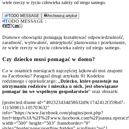
wiele rzeczy w życiu człowieka zależy od niego samego.
TODO MESSAGE
Archiwizuj artykuł
TODO MESSAGE
:
Domowe obowiązki pomagają kształtować odpowiedzialność,
zaradność, wytrwałość, umiejętność planowania i przekonanie,
że wiele rzeczy w życiu człowieka zależy od niego samego.
Czy dziecko musi pomagać w domu?
Co w ostatnich miesiącach najczęściej lajkowali moi znajomi
na Facebooku? Paragraf drugi artykułu 91 Kodeksu
rodzinnego i opiekuńczego: „
Dziecko, które pozostaje na
utrzymaniu rodziców i mieszka u nich, jest obowiązane
pomagać im we wspólnym gospodarstwie
” oraz obrazek:
[protected-iframe id=”492323434d58632d9c1742412f359bd7-
111509813-105703632″
info=”https://www.facebook.com/plugins/post.php?
href=https%3A%2F%2Fwww.facebook.com%2Fjoanna.operac
width=”500″ height=”503″ frameborder=”0″
style=”border:none;overflow:hidden” scrolling=”no”]