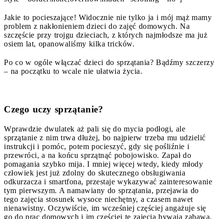
Jakie to pocieszające! Widocznie nie tylko ja i mój mąż mamy
problem z nakłonieniem dzieci do zajęć domowych. Na
szczęście przy trojgu dzieciach, z których najmłodsze ma już
osiem lat, opanowaliśmy kilka tricków.
Po co w ogóle włączać dzieci do sprzątania? Bądźmy szczerzy
– na początku to wcale nie ułatwia życia.
Czego uczy sprzątanie?
Wprawdzie dwulatek aż pali się do mycia podłogi, ale
sprzątanie z nim trwa dłużej, bo najpierw trzeba mu udzielić
instrukcji i pomóc, potem pocieszyć, gdy się pośliźnie i
przewróci, a na końcu sprzątnąć pobojowisko. Zapał do
pomagania szybko mija. I mniej więcej wtedy, kiedy młody
człowiek jest już zdolny do skutecznego obsługiwania
odkurzacza i smartfona, przestaje wykazywać zainteresowanie
tym pierwszym. A namawiany do sprzątania, przejawia do
tego zajęcia stosunek wysoce niechętny, a czasem nawet
nienawistny. Oczywiście, im wcześniej częściej angażuje się
go do prac domowych i im częściej te zajęcia bywają zabawą,