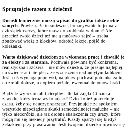
Sprzątajcie razem z dziećmi!
Dorośli koniecznie muszą wpisać do grafiku także siebie
samych
. Powiesz, że to śmieszne, bo zmywanie to jedna z
dziesiątek rzeczy, które masz do zrobienia w domu? Ale
przecież twoje dzieci też mają mnóstwo zajęć – trzeba
zbudować wieżę z klocków, odrobić lekcje, pójść do
koleżanki.
Warto dziękować dzieciom za wykonaną pracę i chwalić je
za efekty i za starania
. Pochwała powinna być konkretna,
realistyczna i szczera – nie mów dziecku, że prasuje najlepiej
na świecie ani nie płacz ze wzruszenia nad umytym kubkiem.
Jeśli coś wymaga poprawki, najpierw pochwal potomka za to,
co zrobił dobrze, a dopiero później ewentualnie omów braki.
Bądźcie wyrozumiali i cierpliwi. Ile lat zajęła Ci nauka
zawodu, który teraz wykonujesz? Dziecko też potrzebuje
czasu, żeby się nauczyć sprzątać. Przyjmujcie ze spokojem
wszystkie niepożądane skutki samodzielności malucha – nie
tylko niedoróbki, ale też drobne skaleczenia czy urazy, które
mogą mu się niekiedy przytrafić. Każdy sparzył się kiedyś
żelazkiem przy prasowaniu. Jeśli twojemu dziecku również się