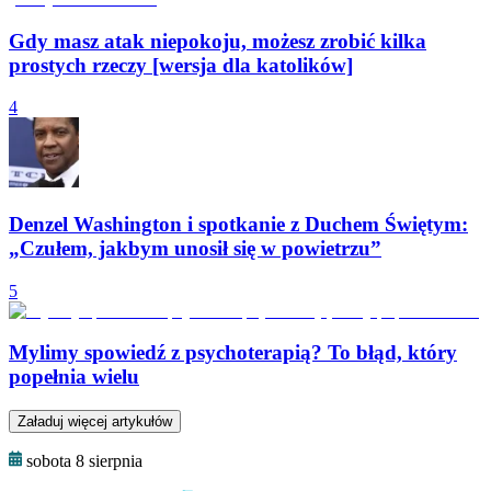
Gdy masz atak niepokoju, możesz zrobić kilka
prostych rzeczy [wersja dla katolików]
4
Denzel Washington i spotkanie z Duchem Świętym:
„Czułem, jakbym unosił się w powietrzu”
5
Mylimy spowiedź z psychoterapią? To błąd, który
popełnia wielu
Załaduj więcej artykułów
sobota 8 sierpnia