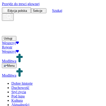
Przejdz do tresci glownej
Szukaj
Edycja
polska
Sekcje
Usługi
Wesprzyj
Rejestr
Wesprzyj
Modlitwa
Menu
Modlitwa
Dobre historie
Duchowość
Styl życia
Pod lupą
Kultura
Aktualności