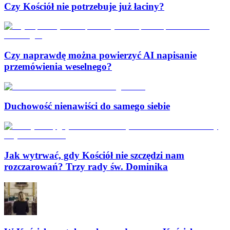
Czy Kościół nie potrzebuje już łaciny?
Czy naprawdę można powierzyć AI napisanie
przemówienia weselnego?
Duchowość nienawiści do samego siebie
Jak wytrwać, gdy Kościół nie szczędzi nam
rozczarowań? Trzy rady św. Dominika