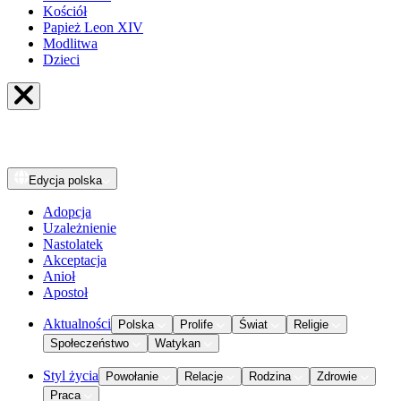
Kościół
Papież Leon XIV
Modlitwa
Dzieci
Edycja
polska
Adopcja
Uzależnienie
Nastolatek
Akceptacja
Anioł
Apostoł
Aktualności
Polska
Prolife
Świat
Religie
Społeczeństwo
Watykan
Styl życia
Powołanie
Relacje
Rodzina
Zdrowie
Praca