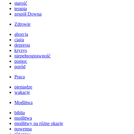
starość
terapia
zespół Downa
Zdrowie
aborcja
ciąża
depresja
kryzys
niepełnosprawność
pomoc
poród
Praca
pieniądze
wakacje
Modlitwa
biblia
modlitwa
modlitwy na różne okazje
nowenna