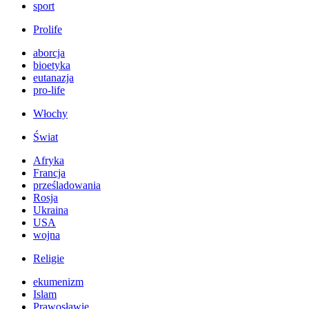
sport
Prolife
aborcja
bioetyka
eutanazja
pro-life
Włochy
Świat
Afryka
Francja
prześladowania
Rosja
Ukraina
USA
wojna
Religie
ekumenizm
Islam
Prawosławie