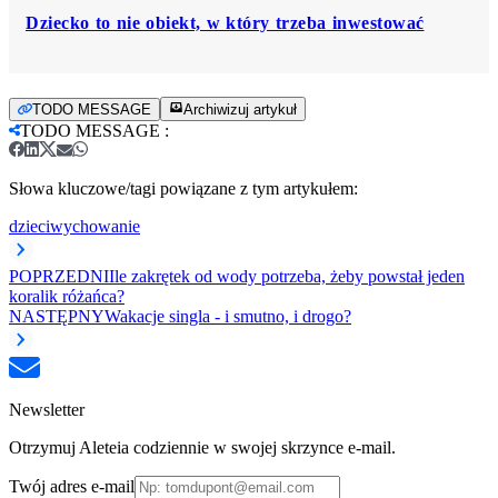
Dziecko to nie obiekt, w który trzeba inwestować
TODO MESSAGE
Archiwizuj artykuł
TODO MESSAGE
:
Słowa kluczowe/tagi powiązane z tym artykułem:
dzieci
wychowanie
POPRZEDNI
Ile zakrętek od wody potrzeba, żeby powstał jeden
koralik różańca?
NASTĘPNY
Wakacje singla - i smutno, i drogo?
Newsletter
Otrzymuj Aleteia codziennie w swojej skrzynce e-mail.
Twój adres e-mail