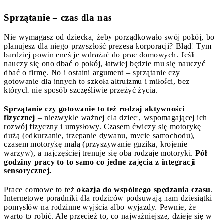
Sprzątanie – czas dla nas
Nie wymagasz od dziecka, żeby porządkowało swój pokój, bo
planujesz dla niego przyszłość prezesa korporacji? Błąd! Tym
bardziej powinieneś je wdrażać do prac domowych. Jeśli
nauczy się ono dbać o pokój, łatwiej będzie mu się nauczyć
dbać o firmę. No i ostatni argument – sprzątanie czy
gotowanie dla innych to szkoła altruizmu i miłości, bez
których nie sposób szczęśliwie przeżyć życia.
Sprzątanie czy gotowanie to też rodzaj aktywności
fizycznej
– niezwykle ważnej dla dzieci, wspomagającej ich
rozwój fizyczny i umysłowy. Czasem ćwiczy się motorykę
dużą (odkurzanie, trzepanie dywanu, mycie samochodu),
czasem motorykę małą (przyszywanie guzika, krojenie
warzyw), a najczęściej trenuje się oba rodzaje motoryki.
Pół
godziny pracy to to samo co jedne zajęcia z integracji
sensorycznej.
Prace domowe to też
okazja do wspólnego spędzania czasu
.
Internetowe poradniki dla rodziców podsuwają nam dziesiątki
pomysłów na rodzinne wyjścia albo wyjazdy. Pewnie, że
warto to robić. Ale przecież to, co najważniejsze, dzieje się w