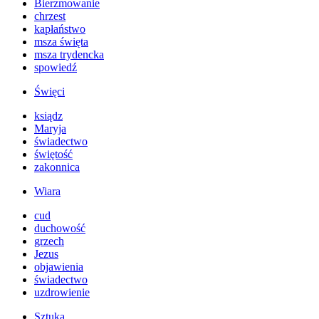
Bierzmowanie
chrzest
kapłaństwo
msza święta
msza trydencka
spowiedź
Święci
ksiądz
Maryja
świadectwo
świętość
zakonnica
Wiara
cud
duchowość
grzech
Jezus
objawienia
świadectwo
uzdrowienie
Sztuka