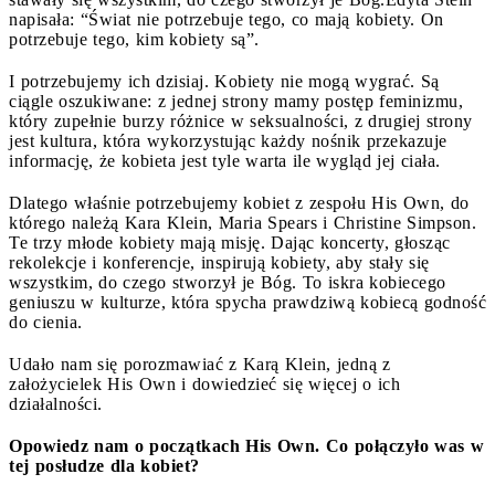
napisała: “Świat nie potrzebuje tego, co mają kobiety. On
potrzebuje tego, kim kobiety są”.
I potrzebujemy ich dzisiaj. Kobiety nie mogą wygrać. Są
ciągle oszukiwane: z jednej strony mamy postęp feminizmu,
który zupełnie burzy różnice w seksualności, z drugiej strony
jest kultura, która wykorzystując każdy nośnik przekazuje
informację, że kobieta jest tyle warta ile wygląd jej ciała.
Dlatego właśnie potrzebujemy kobiet z zespołu His Own, do
którego należą Kara Klein, Maria Spears i Christine Simpson.
Te trzy młode kobiety mają misję. Dając koncerty, głosząc
rekolekcje i konferencje, inspirują kobiety, aby stały się
wszystkim, do czego stworzył je Bóg. To iskra kobiecego
geniuszu w kulturze, która spycha prawdziwą kobiecą godność
do cienia.
Udało nam się porozmawiać z Karą Klein, jedną z
założycielek His Own i dowiedzieć się więcej o ich
działalności.
Opowiedz nam o początkach His Own. Co połączyło was w
tej posłudze dla kobiet?