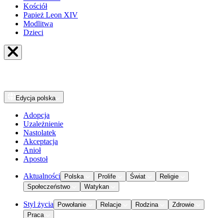
Kościół
Papież Leon XIV
Modlitwa
Dzieci
Edycja
polska
Adopcja
Uzależnienie
Nastolatek
Akceptacja
Anioł
Apostoł
Aktualności
Polska
Prolife
Świat
Religie
Społeczeństwo
Watykan
Styl życia
Powołanie
Relacje
Rodzina
Zdrowie
Praca