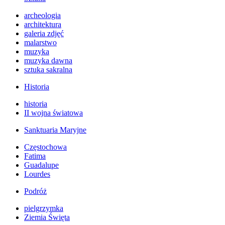
archeologia
architektura
galeria zdjęć
malarstwo
muzyka
muzyka dawna
sztuka sakralna
Historia
historia
II wojna światowa
Sanktuaria Maryjne
Częstochowa
Fatima
Guadalupe
Lourdes
Podróż
pielgrzymka
Ziemia Święta