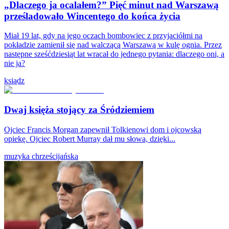
„Dlaczego ja ocalałem?” Pięć minut nad Warszawą
prześladowało Wincentego do końca życia
Miał 19 lat, gdy na jego oczach bombowiec z przyjaciółmi na
pokładzie zamienił się nad walczącą Warszawą w kulę ognia. Przez
następne sześćdziesiąt lat wracał do jednego pytania: dlaczego oni, a
nie ja?
ksiądz
Dwaj księża stojący za Śródziemiem
Ojciec Francis Morgan zapewnił Tolkienowi dom i ojcowską
opiekę. Ojciec Robert Murray dał mu słowa, dzięki...
muzyka chrześcijańska