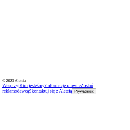
© 2025 Aleteia
Wesprzyj
Kim jesteśmy?
informacje prawne
Zostań
reklamodawcą
Skontaktuj się z Aleteią
Prywatność