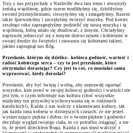
Trzy z nas przyjechały z Nashville dwa lata temu i stworzyły
żeńską wspólnotę, gdzie razem modliłyśmy się, dzieliłyśmy
swoimi przemyśleniami, cieszyłyśmy się i zmagałyśmy. Razem
także śpiewałyśmy i zaczęłyśmy tworzyć muzykę. Pod koniec
zeszłego roku zapragnęłyśmy podzielić się naszą muzyką i tą
wspólnotą, którą udało się zbudować, z innymi. Chciałyśmy
naprawdę jednoczyć się z innymi dziewczętami i kobietami w
swojej drodze do świętości i stawaniu się kobietami takimi,
jakimi zapragnął nas Bóg.
Przesłanie, którym się dzielisz– kobieca godność, wartość i
radość kobiecego serca – czy to jest przesłanie, które
otrzymałaś dorastając? Czy jest to coś, co musiałaś sama
wypracować, kiedy dorosłaś?
Przesłanie, aby być świętą i wolną, aby naprawdę ogarnąć
wszystko, kim jesteś w swojej kobiecej godności i wartości nie
jest tym, o czym informuje nas kultura (choć wszystkie
miałyśmy ten przywilej wychowywania się w rodzinach
katolickich!). Każda z nas walczy z kłamstwami kultury, tak
jak każda inna kobieta w dzisiejszych czasach: że nie jesteś
wystarczająco piękna i dobra; że o twoim pięknie i godności
decyduje wygląd twojego ciała, to co potrafisz osiągnąć, a nie
to, że jesteś dzieckiem Boga. Każda z nas musi walczyć z
kłamstwami w społeczeństwie poprzez rozwój osobistej relacji