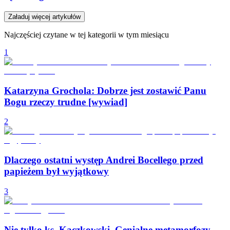
Załaduj więcej artykułów
Najczęściej czytane w tej kategorii w tym miesiącu
1
Katarzyna Grochola: Dobrze jest zostawić Panu
Bogu rzeczy trudne [wywiad]
2
Dlaczego ostatni występ Andrei Bocellego przed
papieżem był wyjątkowy
3
Nie tylko ks. Kaczkowski. Genialne metamorfozy