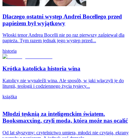
Dlaczego ostatni występ Andrei Bocellego przed
papieżem był wyjątkowy
Włoski tenor Andrea Bocelli nie po raz pierwszy zaśpiewał dla
papieża. Tym razem jednak jego występ przed...
historia
Krótka katolicka historia wina
Katolicy nie wynaleźli wina. Ale sposób, w jaki włączyli je do
liturgii, teologii i codziennego życia tysięcy...
książka
Młodzi tęsknią za inteligenckim światem.
Booksmaxxing, czyli moda, która może nas ocalić
Od lat słyszymy: czytelnictwo umiera, młodzi nie czytają, ekrany