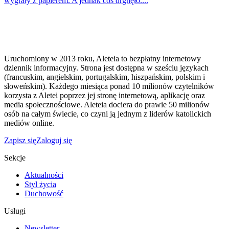
wygrały z papierem. A jednak coś drgnęło....
Uruchomiony w 2013 roku, Aleteia to bezpłatny internetowy
dziennik informacyjny. Strona jest dostępna w sześciu językach
(francuskim, angielskim, portugalskim, hiszpańskim, polskim i
słoweńskim). Każdego miesiąca ponad 10 milionów czytelników
korzysta z Aletei poprzez jej stronę internetową, aplikację oraz
media społecznościowe. Aleteia dociera do prawie 50 milionów
osób na całym świecie, co czyni ją jednym z liderów katolickich
mediów online.
Zapisz się
Zaloguj się
Sekcje
Aktualności
Styl życia
Duchowość
Usługi
Newsletter