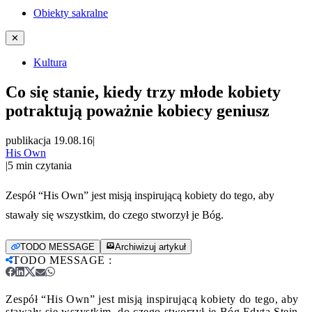
Obiekty sakralne
✕
Kultura
Co się stanie, kiedy trzy młode kobiety
potraktują poważnie kobiecy geniusz
publikacja 19.08.16
|
His Own
|
5
min czytania
Zespół “His Own” jest misją inspirującą kobiety do tego, aby
stawały się wszystkim, do czego stworzył je Bóg.
TODO MESSAGE
Archiwizuj artykuł
TODO MESSAGE
:
Zespół “His Own” jest misją inspirującą kobiety do tego, aby
stawały się wszystkim, do czego stworzył je Bóg.
Edyta Stein