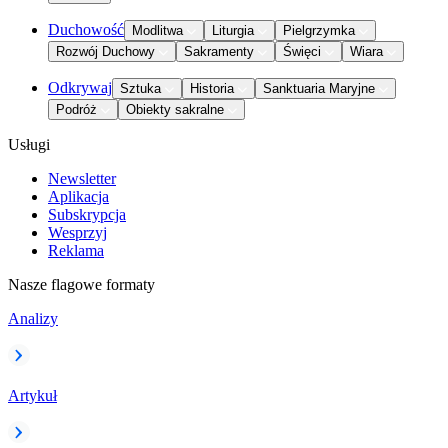
Duchowość
Modlitwa
Liturgia
Pielgrzymka
Rozwój Duchowy
Sakramenty
Święci
Wiara
Odkrywaj
Sztuka
Historia
Sanktuaria Maryjne
Podróż
Obiekty sakralne
Usługi
Newsletter
Aplikacja
Subskrypcja
Wesprzyj
Reklama
Nasze flagowe formaty
Analizy
Artykuł