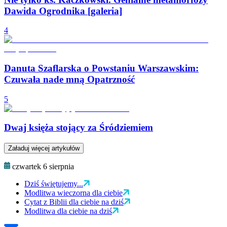
Dawida Ogrodnika [galeria]
4
Danuta Szaflarska o Powstaniu Warszawskim:
Czuwała nade mną Opatrzność
5
Dwaj księża stojący za Śródziemiem
Załaduj więcej artykułów
czwartek 6 sierpnia
Dziś świętujemy...
Modlitwa wieczorna dla ciebie
Cytat z Biblii dla ciebie na dziś
Modlitwa dla ciebie na dziś