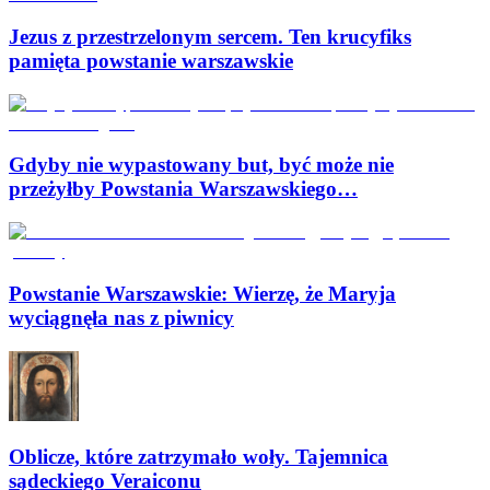
Jezus z przestrzelonym sercem. Ten krucyfiks
pamięta powstanie warszawskie
Gdyby nie wypastowany but, być może nie
przeżyłby Powstania Warszawskiego…
Powstanie Warszawskie: Wierzę, że Maryja
wyciągnęła nas z piwnicy
Oblicze, które zatrzymało woły. Tajemnica
sądeckiego Veraiconu