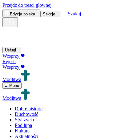
Przejdz do tresci glownej
Szukaj
Edycja
polska
Sekcje
Usługi
Wesprzyj
Rejestr
Wesprzyj
Modlitwa
Menu
Modlitwa
Dobre historie
Duchowość
Styl życia
Pod lupą
Kultura
Aktualności