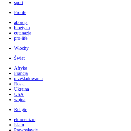
sport
Prolife
aborcja
bioetyka
eutanazja
pro-life
Włochy
Świat
Afryka
Francja
prześladowania
Rosja
Ukraina
USA
wojna
Religie
ekumenizm
Islam
Prawosławie