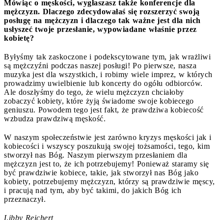
Mówiąc o męskości, wygłaszasz także konferencje dla
mężczyzn. Dlaczego zdecydowałaś się rozszerzyć swoją
posługę na mężczyzn i dlaczego tak ważne jest dla nich
usłyszeć twoje przesłanie, wypowiadane właśnie przez
kobietę?
Byłyśmy tak zaskoczone i podekscytowane tym, jak wrażliwi
są mężczyźni podczas naszej posługi! Po pierwsze, nasza
muzyka jest dla wszystkich, i robimy wiele imprez, w których
prowadzimy uwielbienie lub koncerty do ogółu odbiorców.
Ale doszłyśmy do tego, że wielu mężczyzn chciałoby
zobaczyć kobiety, które żyją świadome swoje kobiecego
geniuszu. Powodem tego jest fakt, że prawdziwa kobiecość
wzbudza prawdziwą męskość.
W naszym społeczeństwie jest zarówno kryzys męskości jak i
kobiecości i wszyscy poszukują swojej tożsamości, tego, kim
stworzył nas Bóg. Naszym pierwszym przesłaniem dla
mężczyzn jest to, że ich potrzebujemy! Ponieważ staramy się
być prawdziwie kobiece, takie, jak stworzył nas Bóg jako
kobiety, potrzebujemy mężczyzn, którzy są prawdziwie męscy,
i pracują nad tym, aby być takimi, do jakich Bóg ich
przeznaczył.
Libby Reichert