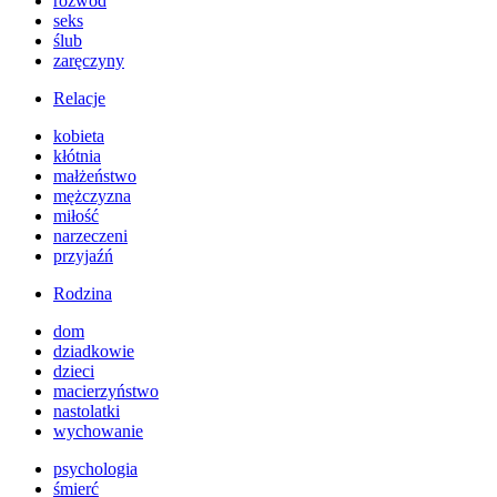
rozwód
seks
ślub
zaręczyny
Relacje
kobieta
kłótnia
małżeństwo
mężczyzna
miłość
narzeczeni
przyjaźń
Rodzina
dom
dziadkowie
dzieci
macierzyństwo
nastolatki
wychowanie
psychologia
śmierć