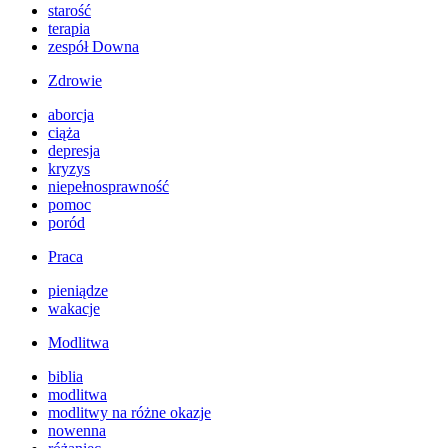
starość
terapia
zespół Downa
Zdrowie
aborcja
ciąża
depresja
kryzys
niepełnosprawność
pomoc
poród
Praca
pieniądze
wakacje
Modlitwa
biblia
modlitwa
modlitwy na różne okazje
nowenna