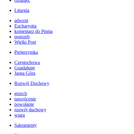
różaniec
Liturgia
adwent
Eucharystia
komentarz do Pisma
pogrzeb
Wielki Post
Pielgrzymka
Częstochowa
Guadalupe
Jasna Góra
Rozwój Duchowy
grzech
nawrócenie
powołanie
rozwój duchowy
wiara
Sakramenty