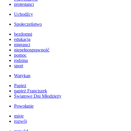
protestanci
Uchodźcy
Społeczeństwo
bezdomni
edukacja
migranci
niepełnosprawność
pomoc
rodzina
sport
Watykan
Papież
papież Franciszek
Światowe Dni Młodzieży
Powołanie
misje
rozwój