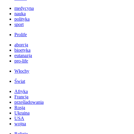
medycyna
nauka
polityka
sport
Prolife
aborcja
bioetyka
eutanazja
pro-life
Włochy
Świat
Afryka
Francja
prześladowania
Rosja
Ukraina
USA
wojna
Religie