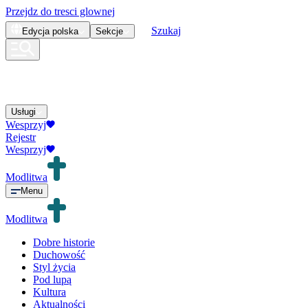
Przejdz do tresci glownej
Szukaj
Edycja
polska
Sekcje
Usługi
Wesprzyj
Rejestr
Wesprzyj
Modlitwa
Menu
Modlitwa
Dobre historie
Duchowość
Styl życia
Pod lupą
Kultura
Aktualności