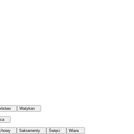
eństwo
Watykan
aca
chowy
Sakramenty
Święci
Wiara