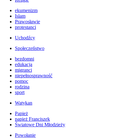
ekumenizm
Islam
Prawosławie
protestanci
Uchodźcy
Społeczeństwo
bezdomni
edukacja
migranci
niepełnosprawność
pomoc
rodzina
sport
Watykan
Papież
papież Franciszek
Światowe Dni Młodzieży
Powołanie