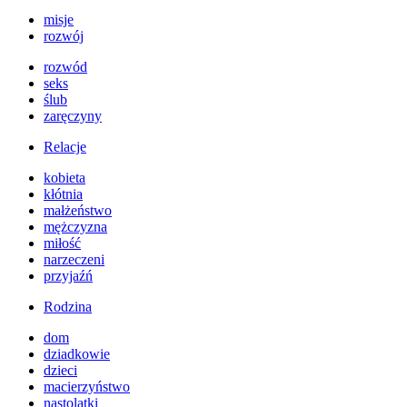
misje
rozwój
rozwód
seks
ślub
zaręczyny
Relacje
kobieta
kłótnia
małżeństwo
mężczyzna
miłość
narzeczeni
przyjaźń
Rodzina
dom
dziadkowie
dzieci
macierzyństwo
nastolatki