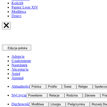
Kościół
Papież Leon XIV
Modlitwa
Dzieci
Edycja
polska
Adopcja
Uzależnienie
Nastolatek
Akceptacja
Anioł
Apostoł
Aktualności
Polska
Prolife
Świat
Religie
Społecz
Styl życia
Powołanie
Relacje
Rodzina
Zdrowie
Pr
Duchowość
Modlitwa
Liturgia
Pielgrzymka
Rozwój Du