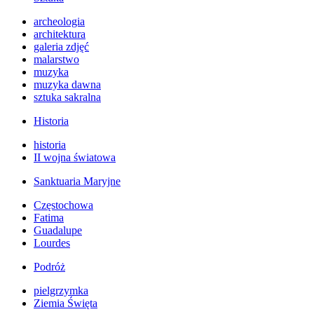
archeologia
architektura
galeria zdjęć
malarstwo
muzyka
muzyka dawna
sztuka sakralna
Historia
historia
II wojna światowa
Sanktuaria Maryjne
Częstochowa
Fatima
Guadalupe
Lourdes
Podróż
pielgrzymka
Ziemia Święta