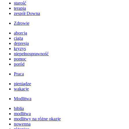
starość
terapia
zespół Downa
Zdrowie
aborcja
ciąża
depresja
kryzys
niepełnosprawność
pomoc
poród
Praca
pieniądze
wakacje
Modlitwa
biblia
modlitwa
modlitwy na różne okazje
nowenna