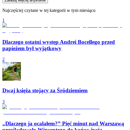
Załaduj więcej artykułów
Najczęściej czytane w tej kategorii w tym miesiącu
1
Dlaczego ostatni występ Andrei Bocellego przed
papieżem był wyjątkowy
2
Dwaj księża stojący za Śródziemiem
3
„Dlaczego ja ocalałem?” Pięć minut nad Warszawą
prześladowało Wincentego do końca życia