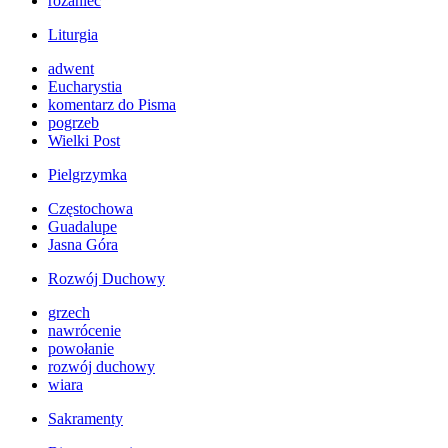
różaniec
Liturgia
adwent
Eucharystia
komentarz do Pisma
pogrzeb
Wielki Post
Pielgrzymka
Częstochowa
Guadalupe
Jasna Góra
Rozwój Duchowy
grzech
nawrócenie
powołanie
rozwój duchowy
wiara
Sakramenty