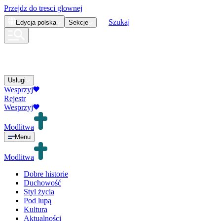
Przejdz do tresci glownej
Szukaj
Edycja
polska
Sekcje
Usługi
Wesprzyj
Rejestr
Wesprzyj
Modlitwa
Menu
Modlitwa
Dobre historie
Duchowość
Styl życia
Pod lupą
Kultura
Aktualności