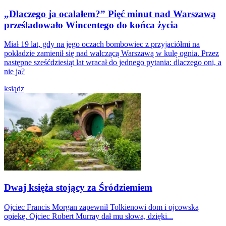
„Dlaczego ja ocalałem?” Pięć minut nad Warszawą
prześladowało Wincentego do końca życia
Miał 19 lat, gdy na jego oczach bombowiec z przyjaciółmi na
pokładzie zamienił się nad walczącą Warszawą w kulę ognia. Przez
następne sześćdziesiąt lat wracał do jednego pytania: dlaczego oni, a
nie ja?
ksiądz
Dwaj księża stojący za Śródziemiem
Ojciec Francis Morgan zapewnił Tolkienowi dom i ojcowską
opiekę. Ojciec Robert Murray dał mu słowa, dzięki...