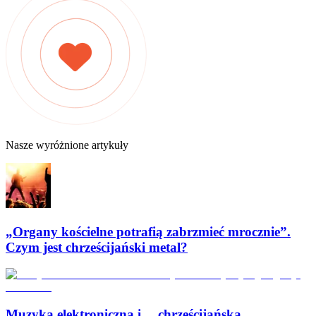
Nasze wyróżnione artykuły
„Organy kościelne potrafią zabrzmieć mrocznie”.
Czym jest chrześcijański metal?
Muzyka elektroniczna i… chrześcijańska