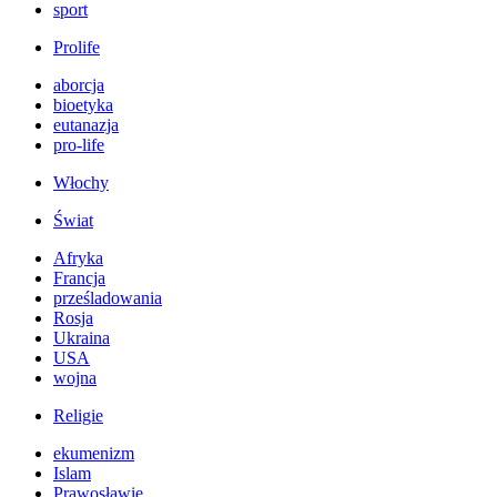
sport
Prolife
aborcja
bioetyka
eutanazja
pro-life
Włochy
Świat
Afryka
Francja
prześladowania
Rosja
Ukraina
USA
wojna
Religie
ekumenizm
Islam
Prawosławie