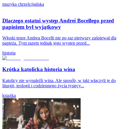
muzyka chrześcijańska
Dlaczego ostatni występ Andrei Bocellego przed
papieżem był wyjątkowy
Włoski tenor Andrea Bocelli nie po raz pierwszy zaśpiewał dla
papieża. Tym razem jednak jego występ przed...
historia
Krótka katolicka historia wina
Katolicy nie wynaleźli wina. Ale sposób, w jaki włączyli je do
liturgii, teologii i codziennego życia tysięcy...
książka