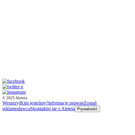
© 2025 Aleteia
Wesprzyj
Kim jesteśmy?
informacje prawne
Zostań
reklamodawcą
Skontaktuj się z Aleteią
Prywatność