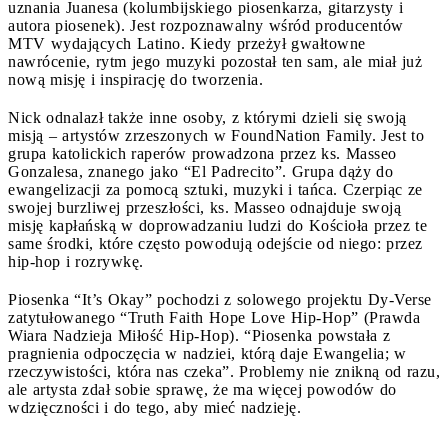
uznania Juanesa (kolumbijskiego piosenkarza, gitarzysty i
autora piosenek). Jest rozpoznawalny wśród producentów
MTV wydających Latino. Kiedy przeżył gwałtowne
nawrócenie, rytm jego muzyki pozostał ten sam, ale miał już
nową misję i inspirację do tworzenia.
Nick odnalazł także inne osoby, z którymi dzieli się swoją
misją – artystów zrzeszonych w FoundNation Family. Jest to
grupa katolickich raperów prowadzona przez ks. Masseo
Gonzalesa, znanego jako “El Padrecito”. Grupa dąży do
ewangelizacji za pomocą sztuki, muzyki i tańca. Czerpiąc ze
swojej burzliwej przeszłości, ks. Masseo odnajduje swoją
misję kapłańską w doprowadzaniu ludzi do Kościoła przez te
same środki, które często powodują odejście od niego: przez
hip-hop i rozrywkę.
Piosenka “It’s Okay” pochodzi z solowego projektu Dy-Verse
zatytułowanego “Truth Faith Hope Love Hip-Hop” (Prawda
Wiara Nadzieja Miłość Hip-Hop). “Piosenka powstała z
pragnienia odpoczęcia w nadziei, którą daje Ewangelia; w
rzeczywistości, która nas czeka”. Problemy nie znikną od razu,
ale artysta zdał sobie sprawę, że ma więcej powodów do
wdzięczności i do tego, aby mieć nadzieję.