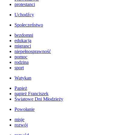
protestanci
Uchodźcy
Społeczeństwo
bezdomni
edukacja
migranci
niepełnosprawność
pomoc
rodzina
sport
Watykan
Papież
papież Franciszek
Światowe Dni Młodzieży
Powołanie
misje
rozwój