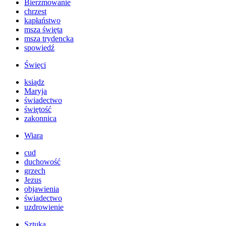
Bierzmowanie
chrzest
kapłaństwo
msza święta
msza trydencka
spowiedź
Święci
ksiądz
Maryja
świadectwo
świętość
zakonnica
Wiara
cud
duchowość
grzech
Jezus
objawienia
świadectwo
uzdrowienie
Sztuka