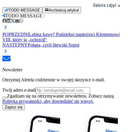
Galeria zdjęć
TODO MESSAGE
Archiwizuj artykuł
TODO MESSAGE
:
POPRZEDNI
Lubisz kawę? Podziękuj papieżowi Klemensowi
VIII, który ją „ochrzcił”
NASTĘPNY
Połąga, czyli litewski Sopot
Newsletter
Otrzymuj Aleteia codziennie w swojej skrzynce e-mail.
Twój adres e-mail
Zgadzam się na otrzymywanie newslettera. Zobacz naszą
Polityka prywatności, aby dowiedzieć się więcej.
Zapisz się