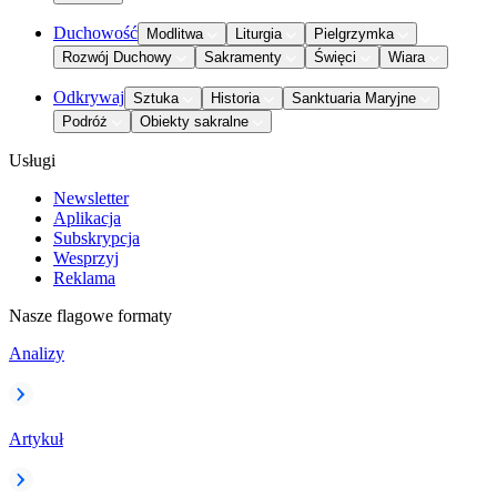
Duchowość
Modlitwa
Liturgia
Pielgrzymka
Rozwój Duchowy
Sakramenty
Święci
Wiara
Odkrywaj
Sztuka
Historia
Sanktuaria Maryjne
Podróż
Obiekty sakralne
Usługi
Newsletter
Aplikacja
Subskrypcja
Wesprzyj
Reklama
Nasze flagowe formaty
Analizy
Artykuł