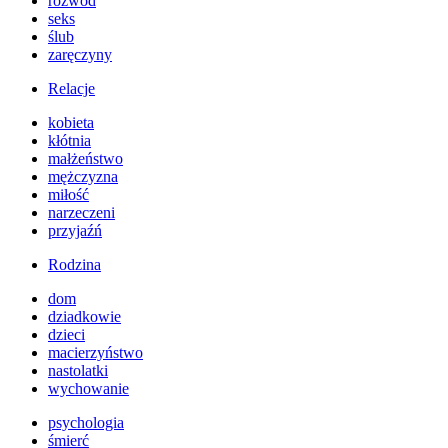
rozwód
seks
ślub
zaręczyny
Relacje
kobieta
kłótnia
małżeństwo
mężczyzna
miłość
narzeczeni
przyjaźń
Rodzina
dom
dziadkowie
dzieci
macierzyństwo
nastolatki
wychowanie
psychologia
śmierć