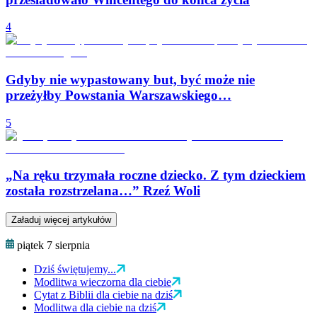
4
Gdyby nie wypastowany but, być może nie
przeżyłby Powstania Warszawskiego…
5
„Na ręku trzymała roczne dziecko. Z tym dzieckiem
została rozstrzelana…” Rzeź Woli
Załaduj więcej artykułów
piątek 7 sierpnia
Dziś świętujemy...
Modlitwa wieczorna dla ciebie
Cytat z Biblii dla ciebie na dziś
Modlitwa dla ciebie na dziś