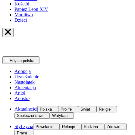
Kościół
Papież Leon XIV
Modlitwa
Dzieci
Edycja
polska
Adopcja
Uzależnienie
Nastolatek
Akceptacja
Anioł
Apostoł
Aktualności
Polska
Prolife
Świat
Religie
Społeczeństwo
Watykan
Styl życia
Powołanie
Relacje
Rodzina
Zdrowie
Praca