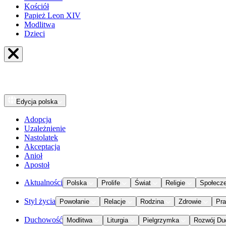
Kościół
Papież Leon XIV
Modlitwa
Dzieci
Edycja
polska
Adopcja
Uzależnienie
Nastolatek
Akceptacja
Anioł
Apostoł
Aktualności
Polska
Prolife
Świat
Religie
Społecz
Styl życia
Powołanie
Relacje
Rodzina
Zdrowie
Pr
Duchowość
Modlitwa
Liturgia
Pielgrzymka
Rozwój Du