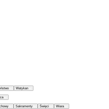
eństwo
Watykan
aca
chowy
Sakramenty
Święci
Wiara