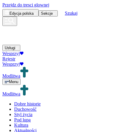
Przejdz do tresci glownej
Szukaj
Edycja
polska
Sekcje
Usługi
Wesprzyj
Rejestr
Wesprzyj
Modlitwa
Menu
Modlitwa
Dobre historie
Duchowość
Styl życia
Pod lupą
Kultura
Aktualności