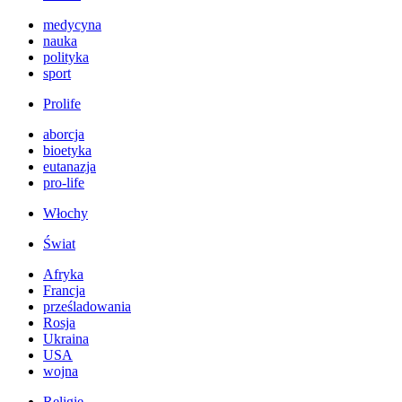
medycyna
nauka
polityka
sport
Prolife
aborcja
bioetyka
eutanazja
pro-life
Włochy
Świat
Afryka
Francja
prześladowania
Rosja
Ukraina
USA
wojna
Religie