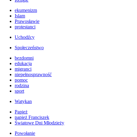
ekumenizm
Islam
Prawosławie
protestanci
Uchodźcy
Społeczeństwo
bezdomni
edukacja
migranci
niepełnosprawność
pomoc
rodzina
sport
Watykan
Papież
papież Franciszek
Światowe Dni Młodzieży
Powołanie