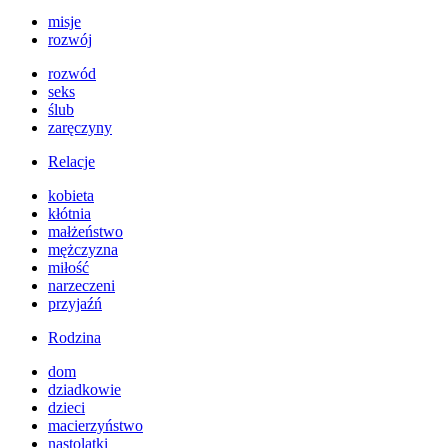
misje
rozwój
rozwód
seks
ślub
zaręczyny
Relacje
kobieta
kłótnia
małżeństwo
mężczyzna
miłość
narzeczeni
przyjaźń
Rodzina
dom
dziadkowie
dzieci
macierzyństwo
nastolatki