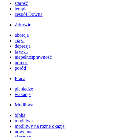
starość
terapia
zespół Downa
Zdrowie
aborcja
ciąża
depresja
kryzys
niepełnosprawność
pomoc
poród
Praca
pieniądze
wakacje
Modlitwa
biblia
modlitwa
modlitwy na różne okazje
nowenna