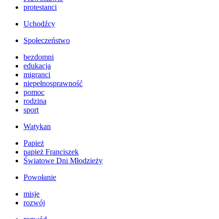
protestanci
Uchodźcy
Społeczeństwo
bezdomni
edukacja
migranci
niepełnosprawność
pomoc
rodzina
sport
Watykan
Papież
papież Franciszek
Światowe Dni Młodzieży
Powołanie
misje
rozwój