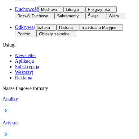
Duchowość
Modlitwa
Liturgia
Pielgrzymka
Rozwój Duchowy
Sakramenty
Święci
Wiara
Odkrywaj
Sztuka
Historia
Sanktuaria Maryjne
Podróż
Obiekty sakralne
Usługi
Newsletter
Aplikacja
Subskrypcja
Wesprzyj
Reklama
Nasze flagowe formaty
Analizy
Artykuł