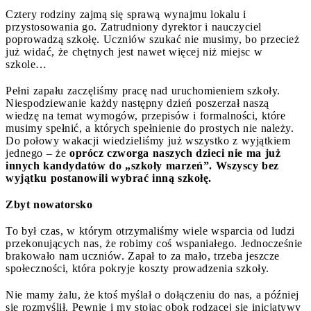
Cztery rodziny zajmą się sprawą wynajmu lokalu i
przystosowania go. Zatrudniony dyrektor i nauczyciel
poprowadzą szkołę. Uczniów szukać nie musimy, bo przecież
już widać, że chętnych jest nawet więcej niż miejsc w
szkole…
Pełni zapału zaczęliśmy pracę nad uruchomieniem szkoły.
Niespodziewanie każdy następny dzień poszerzał naszą
wiedzę na temat wymogów, przepisów i formalności, które
musimy spełnić, a których spełnienie do prostych nie należy.
Do połowy wakacji wiedzieliśmy już wszystko z wyjątkiem
jednego – że
oprócz czworga naszych dzieci nie ma już
innych kandydatów do „szkoły marzeń”. Wszyscy bez
wyjątku postanowili wybrać inną szkołę.
Zbyt nowatorsko
To był czas, w którym otrzymaliśmy wiele wsparcia od ludzi
przekonujących nas, że robimy coś wspaniałego. Jednocześnie
brakowało nam uczniów. Zapał to za mało, trzeba jeszcze
społeczności, która pokryje koszty prowadzenia szkoły.
Nie mamy żalu, że ktoś myślał o dołączeniu do nas, a później
się rozmyślił. Pewnie i my stojąc obok rodzącej się inicjatywy