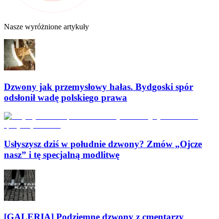
Nasze wyróżnione artykuły
Dzwony jak przemysłowy hałas. Bydgoski spór
odsłonił wadę polskiego prawa
Usłyszysz dziś w południe dzwony? Zmów „Ojcze
nasz” i tę specjalną modlitwę
[GALERIA] Podziemne dzwony z cmentarzy