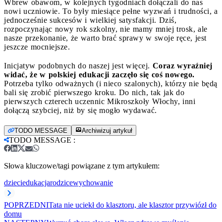
Wbrew obawom, w kolejnych tygodniach dołączali do nas
nowi uczniowie. To były miesiące pełne wyzwań i trudności, a
jednocześnie sukcesów i wielkiej satysfakcji. Dziś,
rozpoczynając nowy rok szkolny, nie mamy mniej trosk, ale
nasze przekonanie, że warto brać sprawy w swoje ręce, jest
jeszcze mocniejsze.
Inicjatyw podobnych do naszej jest więcej.
Coraz wyraźniej
widać, że w polskiej edukacji zaczęło się coś nowego.
Potrzeba tylko odważnych (i nieco szalonych), którzy nie będą
bali się zrobić pierwszego kroku. Do nich, tak jak do
pierwszych czterech uczennic Mikroszkoły Włochy, inni
dołączą szybciej, niż by się mogło wydawać.
TODO MESSAGE
Archiwizuj artykuł
TODO MESSAGE
:
Słowa kluczowe/tagi powiązane z tym artykułem:
dzieci
edukacja
rodzice
wychowanie
POPRZEDNI
Tata nie uciekł do klasztoru, ale klasztor przywiózł do
domu