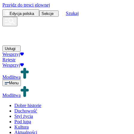
Przejdz do tresci glownej
Szukaj
Edycja
polska
Sekcje
Usługi
Wesprzyj
Rejestr
Wesprzyj
Modlitwa
Menu
Modlitwa
Dobre historie
Duchowość
Styl życia
Pod lupą
Kultura
Aktualności