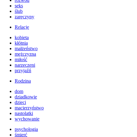
rozwód
seks
ślub
zaręczyny
Relacje
kobieta
kłótnia
małżeństwo
mężczyzna
miłość
narzeczeni
przyjaźń
Rodzina
dom
dziadkowie
dzieci
macierzyństwo
nastolatki
wychowanie
psychologia
śmierć