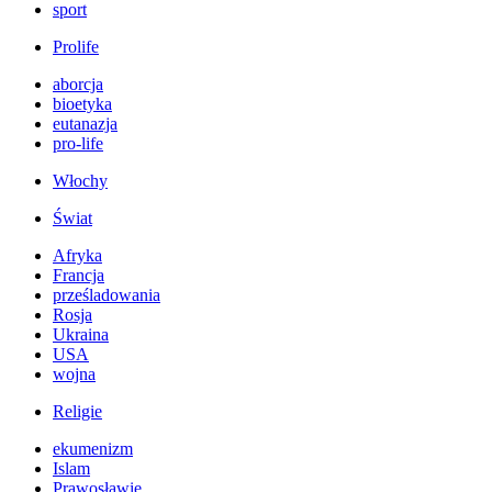
sport
Prolife
aborcja
bioetyka
eutanazja
pro-life
Włochy
Świat
Afryka
Francja
prześladowania
Rosja
Ukraina
USA
wojna
Religie
ekumenizm
Islam
Prawosławie