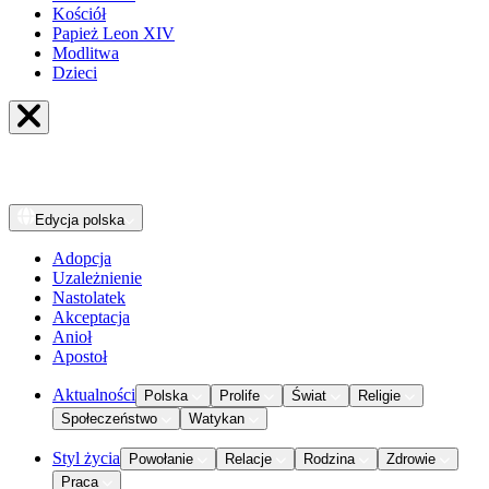
Kościół
Papież Leon XIV
Modlitwa
Dzieci
Edycja
polska
Adopcja
Uzależnienie
Nastolatek
Akceptacja
Anioł
Apostoł
Aktualności
Polska
Prolife
Świat
Religie
Społeczeństwo
Watykan
Styl życia
Powołanie
Relacje
Rodzina
Zdrowie
Praca