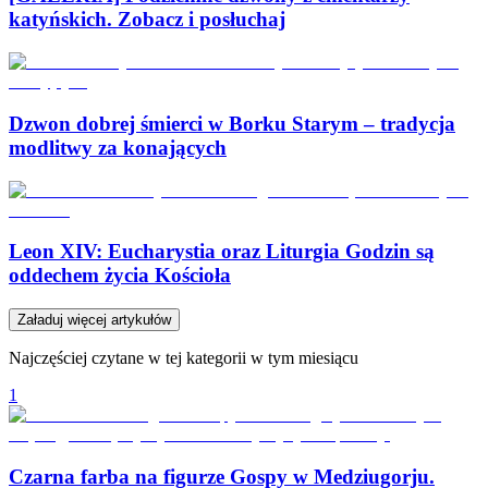
katyńskich. Zobacz i posłuchaj
Dzwon dobrej śmierci w Borku Starym – tradycja
modlitwy za konających
Leon XIV: Eucharystia oraz Liturgia Godzin są
oddechem życia Kościoła
Załaduj więcej artykułów
Najczęściej czytane w tej kategorii w tym miesiącu
1
Czarna farba na figurze Gospy w Medziugorju.