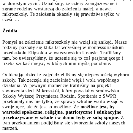
w dorosłym życiu. Uznaliśmy, że cztery zaangażowane i
zgrane rodziny wystarczą do założenia małej, a nawet
mikroszkoły. Te założenia okazały się prawdziwe tylko w
części…
Źródła
Pomysł na założenie mikroszkoły nie wziął się znikąd. Nasze
rodziny poznały się klika lat wcześniej w montessoriańskim
przedszkolu Elipsoida w warszawskim Ursusie. Trafiliśmy
tam, bo uwierzyliśmy, że uczenie się to coś pasjonującego i
trzeba szukać miejsc, w których inni myślą podobnie.
Odbierając dzieci z zajęć dzieliliśmy się niepewnością wyboru
szkoły. Tak zaczęła się zacieśniać więź i wola wspólnego
działania. W pewnym momencie trafiliśmy na projekt
stworzenia sieci Mikroszkół, który powstał w środowisku
Szkoły Wyższej Przymierza Rodzin. Spotkania z SWPR
przekonały nas nie tylko, że sprawy szkolne warto wziąć w
swoje ręce, ale że jest to możliwe. Że
możliwe jest, by
wartości społeczne, religijne, patriotyczne i edukacyjne
przekazywane w szkole i w domu były ze sobą spójne
. Z
tym przekonaniem podjęliśmy się stworzenia szkoły naszych
marzeń.