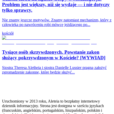
Problem jest większy, niż się wydaje — i nie dotyczy
tylko sprawcy.
Nie znamy jeszcze motywów. Znamy natomiast mechanizm, który z
człowieka po nawróceniu robi mówcę jeżdżącego po...
kościół
Tysiące osób skrzywdzonych. Powstanie zakon
służący pokrzywdzonym w Kościele? [WYWIAD]
Siostra Theresa Aletheia i siostra Danielle Lussier pragną założyć
zgromadzenie zakonne, które będzie służyć...
Uruchomiony w 2013 roku, Aleteia to bezpłatny internetowy
dziennik informacyjny. Strona jest dostępna w sześciu językach
(francuskim, angielskim, portugalskim, hiszpańskim, polskim i