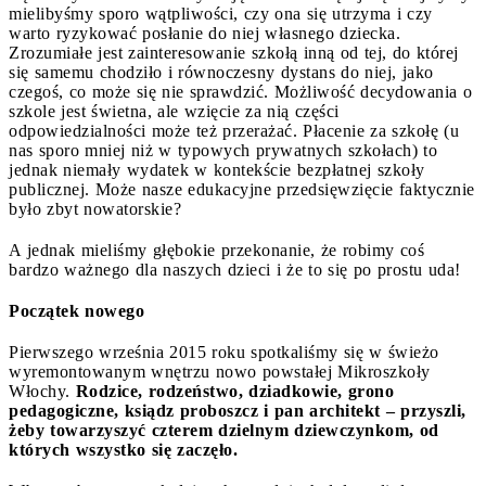
mielibyśmy sporo wątpliwości, czy ona się utrzyma i czy
warto ryzykować posłanie do niej własnego dziecka.
Zrozumiałe jest zainteresowanie szkołą inną od tej, do której
się samemu chodziło i równoczesny dystans do niej, jako
czegoś, co może się nie sprawdzić. Możliwość decydowania o
szkole jest świetna, ale wzięcie za nią części
odpowiedzialności może też przerażać. Płacenie za szkołę (u
nas sporo mniej niż w typowych prywatnych szkołach) to
jednak niemały wydatek w kontekście bezpłatnej szkoły
publicznej. Może nasze edukacyjne przedsięwzięcie faktycznie
było zbyt nowatorskie?
A jednak mieliśmy głębokie przekonanie, że robimy coś
bardzo ważnego dla naszych dzieci i że to się po prostu uda!
Początek nowego
Pierwszego września 2015 roku spotkaliśmy się w świeżo
wyremontowanym wnętrzu nowo powstałej Mikroszkoły
Włochy.
Rodzice, rodzeństwo, dziadkowie, grono
pedagogiczne, ksiądz proboszcz i pan architekt – przyszli,
żeby towarzyszyć czterem dzielnym dziewczynkom, od
których wszystko się zaczęło.