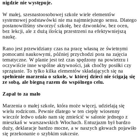
nigdzie nie występuje.
W małej, szesnastoosobowej szkole wiele elementów
systemowej podstawówki nie ma najmniejszego sensu. Dlatego
postanowiliśmy stworzyć szkołę, bez dzwonków, bez ocen,
bez lekcji, ale z dużą ilością przestrzeni na efektywniejszą
naukę.
Rano jest przewidziany czas na pracę własną ze świetnymi
pomocami naukowymi, później przychodzi pora na zajęcia
tematyczne. W planie jest też czas spędzony na powietrzu i
oczywiście inne wspólne aktywności, jak choćby posiłki czy
sprzątanie. To tylko kilka elementów składających się na
spełnienie marzenia o szkole, w której dzieci nie ścigają się
ze sobą, ale biegną razem do wspólnego celu.
Zapał to za mało
Marzenia o małej szkole, która może więcej, udzielają się
wielu rodzicom. Pewnie dlatego w ten ciepły wiosenny
wieczór ledwo udało nam się zmieścić w salonie jednego z
mieszkań w warszawskich Włochach. Entuzjazm był bardzo
duży, deklaracje bardzo mocne, a w naszych głowach pojawiło
się przekonanie o szybkim sukcesie.