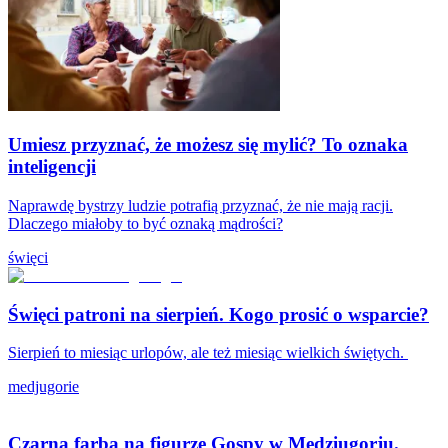
Umiesz przyznać, że możesz się mylić? To oznaka
inteligencji
Naprawdę bystrzy ludzie potrafią przyznać, że nie mają racji.
Dlaczego miałoby to być oznaką mądrości?
święci
Święci patroni na sierpień. Kogo prosić o wsparcie?
Sierpień to miesiąc urlopów, ale też miesiąc wielkich świętych.
medjugorie
Czarna farba na figurze Gospy w Medziugorju.