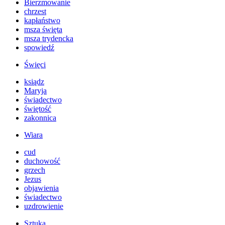
Bierzmowanie
chrzest
kapłaństwo
msza święta
msza trydencka
spowiedź
Święci
ksiądz
Maryja
świadectwo
świętość
zakonnica
Wiara
cud
duchowość
grzech
Jezus
objawienia
świadectwo
uzdrowienie
Sztuka