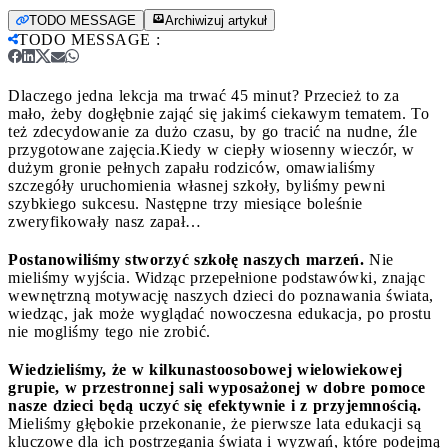
TODO MESSAGE
Archiwizuj artykuł
TODO MESSAGE
:
Dlaczego jedna lekcja ma trwać 45 minut? Przecież to za
mało, żeby dogłębnie zająć się jakimś ciekawym tematem. To
też zdecydowanie za dużo czasu, by go tracić na nudne, źle
przygotowane zajęcia.
Kiedy w ciepły wiosenny wieczór, w
dużym gronie pełnych zapału rodziców, omawialiśmy
szczegóły uruchomienia własnej szkoły, byliśmy pewni
szybkiego sukcesu. Następne trzy miesiące boleśnie
zweryfikowały nasz zapał…
Postanowiliśmy stworzyć szkołę naszych marzeń.
Nie
mieliśmy wyjścia. Widząc przepełnione podstawówki, znając
wewnętrzną motywację naszych dzieci do poznawania świata,
wiedząc, jak może wyglądać nowoczesna edukacja, po prostu
nie mogliśmy tego nie zrobić.
Wiedzieliśmy, że w kilkunastoosobowej wielowiekowej
grupie, w przestronnej sali wyposażonej w dobre pomoce
nasze dzieci będą uczyć się efektywnie i z przyjemnością.
Mieliśmy głębokie przekonanie, że pierwsze lata edukacji są
kluczowe dla ich postrzegania świata i wyzwań, które podejmą