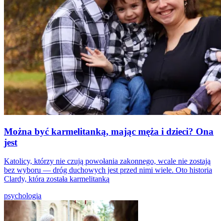
Można być karmelitanką, mając męża i dzieci? Ona
jest
Katolicy, którzy nie czują powołania zakonnego, wcale nie zostają
bez wyboru — dróg duchowych jest przed nimi wiele. Oto historia
Clardy, która została karmelitanką
psychologia