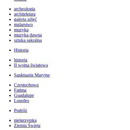
archeologia
architektura
galeria zdjęć
malarstwo
muzyka
muzyka dawna
sztuka sakralna
Historia
historia
II wojna światowa
Sanktuaria Maryjne
Częstochowa
Fatima
Guadalupe
Lourdes
Podróż
pielgrzymka
Ziemia Święta