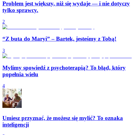
Problem jest większy, niż się wydaje — i nie dotyczy
tylko sprawcy.
2
“Z buta do Maryi” – Bartek, jesteśmy z Tobą!
3
Mylimy spowiedź z psychoterapią? To błąd, który
popełnia wielu
4
Umiesz przyznać, że możesz się mylić? To oznaka
inteligencji