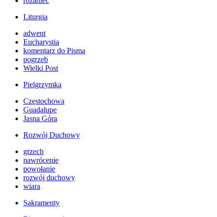
różaniec
Liturgia
adwent
Eucharystia
komentarz do Pisma
pogrzeb
Wielki Post
Pielgrzymka
Częstochowa
Guadalupe
Jasna Góra
Rozwój Duchowy
grzech
nawrócenie
powołanie
rozwój duchowy
wiara
Sakramenty