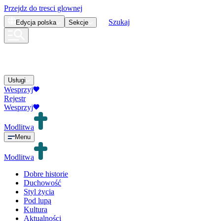
Przejdz do tresci glownej
Szukaj
Edycja
polska
Sekcje
Usługi
Wesprzyj
Rejestr
Wesprzyj
Modlitwa
Menu
Modlitwa
Dobre historie
Duchowość
Styl życia
Pod lupą
Kultura
Aktualności