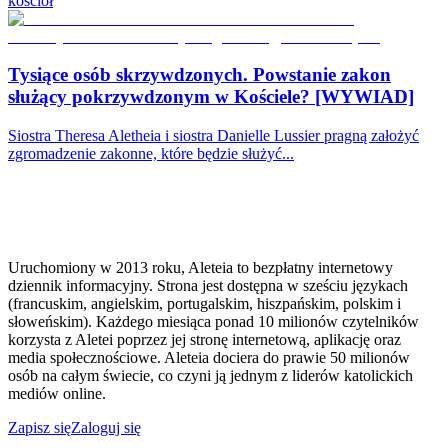
kościół
Tysiące osób skrzywdzonych. Powstanie zakon
służący pokrzywdzonym w Kościele? [WYWIAD]
Siostra Theresa Aletheia i siostra Danielle Lussier pragną założyć
zgromadzenie zakonne, które będzie służyć...
Uruchomiony w 2013 roku, Aleteia to bezpłatny internetowy
dziennik informacyjny. Strona jest dostępna w sześciu językach
(francuskim, angielskim, portugalskim, hiszpańskim, polskim i
słoweńskim). Każdego miesiąca ponad 10 milionów czytelników
korzysta z Aletei poprzez jej stronę internetową, aplikację oraz
media społecznościowe. Aleteia dociera do prawie 50 milionów
osób na całym świecie, co czyni ją jednym z liderów katolickich
mediów online.
Zapisz się
Zaloguj się