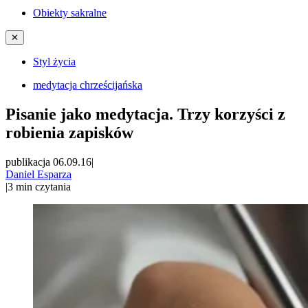
Obiekty sakralne
✕
Styl życia
medytacja chrześcijańska
Pisanie jako medytacja. Trzy korzyści z
robienia zapisków
publikacja 06.09.16
|
Daniel Esparza
|
3
min czytania