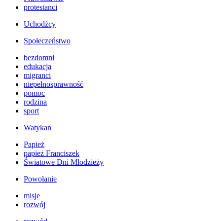
protestanci
Uchodźcy
Społeczeństwo
bezdomni
edukacja
migranci
niepełnosprawność
pomoc
rodzina
sport
Watykan
Papież
papież Franciszek
Światowe Dni Młodzieży
Powołanie
misje
rozwój