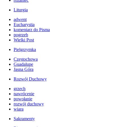
różaniec
Liturgia
adwent
Eucharystia
komentarz do Pisma
pogrzeb
Wielki Post
Pielgrzymka
Częstochowa
Guadalupe
Jasna Góra
Rozwój Duchowy
grzech
nawrócenie
powołanie
rozwój duchowy
wiara
Sakramenty