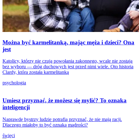
Można być karmelitanką, mając męża i dzieci? Ona
jest
Katolicy, którzy nie czują powołania zakonnego, wcale nie zostają
bez wyboru — dróg duchowych jest przed nimi wiele. Oto historia
Clardy, która została karmelitanką
psychologia
Umiesz przyznać, że możesz się mylić? To oznaka
inteligencji
Naprawdę bystrzy ludzie potrafią przyznać, że nie mają racji.
Dlaczego miałoby to być oznaką mądrości?
święci