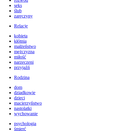
rozwód
seks
ślub
zaręczyny
Relacje
kobieta
kłótnia
małżeństwo
mężczyzna
miłość
narzeczeni
przyjaźń
Rodzina
dom
dziadkowie
dzieci
macierzyństwo
nastolatki
wychowanie
psychologia
śmierć