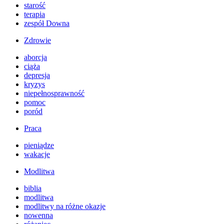
starość
terapia
zespół Downa
Zdrowie
aborcja
ciąża
depresja
kryzys
niepełnosprawność
pomoc
poród
Praca
pieniądze
wakacje
Modlitwa
biblia
modlitwa
modlitwy na różne okazje
nowenna