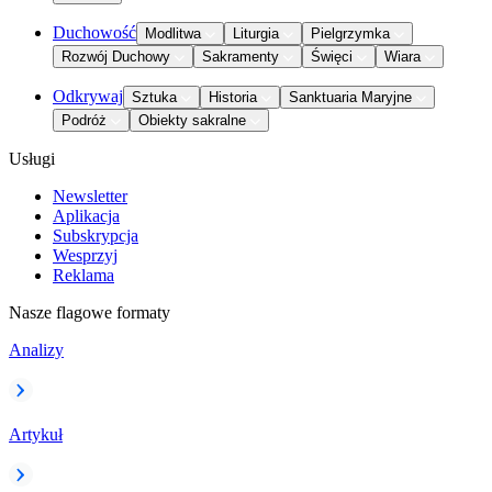
Duchowość
Modlitwa
Liturgia
Pielgrzymka
Rozwój Duchowy
Sakramenty
Święci
Wiara
Odkrywaj
Sztuka
Historia
Sanktuaria Maryjne
Podróż
Obiekty sakralne
Usługi
Newsletter
Aplikacja
Subskrypcja
Wesprzyj
Reklama
Nasze flagowe formaty
Analizy
Artykuł