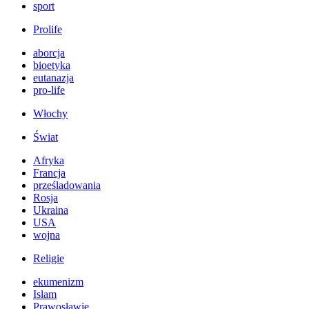
sport
Prolife
aborcja
bioetyka
eutanazja
pro-life
Włochy
Świat
Afryka
Francja
prześladowania
Rosja
Ukraina
USA
wojna
Religie
ekumenizm
Islam
Prawosławie