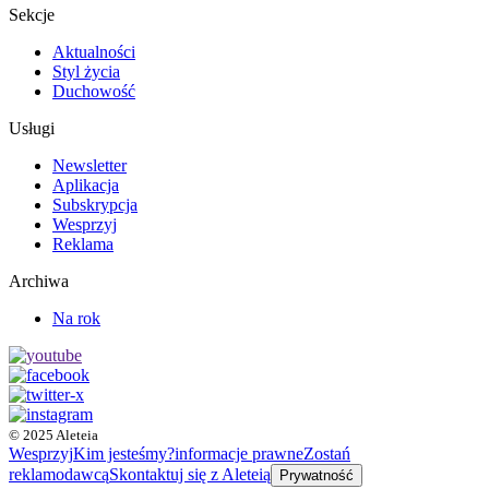
Sekcje
Aktualności
Styl życia
Duchowość
Usługi
Newsletter
Aplikacja
Subskrypcja
Wesprzyj
Reklama
Archiwa
Na rok
© 2025 Aleteia
Wesprzyj
Kim jesteśmy?
informacje prawne
Zostań
reklamodawcą
Skontaktuj się z Aleteią
Prywatność