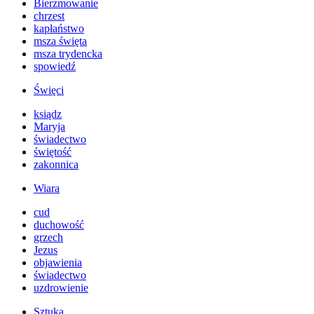
Bierzmowanie
chrzest
kapłaństwo
msza święta
msza trydencka
spowiedź
Święci
ksiądz
Maryja
świadectwo
świętość
zakonnica
Wiara
cud
duchowość
grzech
Jezus
objawienia
świadectwo
uzdrowienie
Sztuka