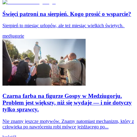
Święci patroni na sierpień. Kogo prosić o wsparcie?
Sierpień to miesiąc urlopów, ale też miesiąc wielkich świętych.
medjugorie
Czarna farba na figurze Gospy w Medziugorju.
Problem jest większy, niż się wydaje — i nie dotyczy
tylko sprawcy.
Nie znamy jeszcze motywów. Znamy natomiast mechanizm, który z
człowieka po nawróceniu robi mówcę jeżdżącego po...