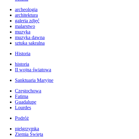
archeologia
architektura
galeria zdjęć
malarstwo
muzyka
muzyka dawna
sztuka sakralna
Historia
historia
II wojna światowa
Sanktuaria Maryjne
Częstochowa
Fatima
Guadalupe
Lourdes
Podróż
pielgrzymka
Ziemia Święta