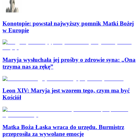
Konotopie: powstał najwyższy pomnik Matki Bożej
w Europie
Maryja wysłuchała jej prośby o zdrowie syna: „Ona
trzyma nas za rękę”
Leon XIV: Maryja jest wzorem tego, czym ma być
Kościół
Matka Boża Łaska wraca do urzędu. Burmistrz
przeprosiła za wywołane emocje