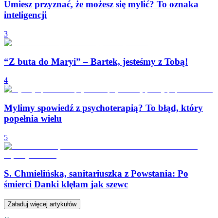
Umiesz przyznać, że możesz się mylić? To oznaka
inteligencji
3
“Z buta do Maryi” – Bartek, jesteśmy z Tobą!
4
Mylimy spowiedź z psychoterapią? To błąd, który
popełnia wielu
5
S. Chmielińska, sanitariuszka z Powstania: Po
śmierci Danki klęłam jak szewc
Załaduj więcej artykułów