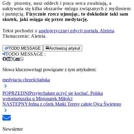
Gdy piszemy, nasz oddech i praca serca zwalniają, a
uaktywnia się kilka obszarów mózgu związanych z myśleniem
i pamięcią.
Fizycznie rzecz ujmując, to dokładnie taki sam
skutek, jaki osiąga się przez medytację.
Tekst pochodzi z
anglojęzycznej edycji portalu Aleteia
.
Tłumaczenie: Aleteia.
TODO MESSAGE
Archiwizuj artykuł
TODO MESSAGE
:
Słowa kluczowe/tagi powiązane z tym artykułem:
medytacja chrześcijańska
POPRZEDNI
Przyjechałam uczyć się kochać. Polska
wolontariuszka u Misjonarek Miłości
NASTĘPNY
Jedna z córek Matki Teresy całuje Ojca Świętego
Newsletter