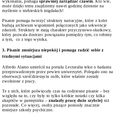
wykonania, pomaga
sprawniej zarządzać czasem
. Kto wie,
może dzięki temu znajdziemy nawet godzinę dziennie na
myślenie o niebieskich migdałach!
Pisanie pomaga tworzyć struktury narracyjne, które z kolei
budują archiwum wspomnień połączonych jako sekwencje
zdarzeń. Struktury te mają charakter przyczynowo-skutkowy,
który pozwala dostrzec powiązania pomiędzy tym, co robimy
a tym, co z tego wynika.
3. Pisanie zmniejsza niepokój i pomaga radzić sobie z
trudnymi sytuacjami
Alfredo Alamo umieścił na portalu Lecturalia tekst o badaniu
przeprowadzonym przez pewien uniwersytet. Polegało ono na
obserwacji sześćdziesięciu osób, które właśnie zostały
zwolnione z pracy.
Te z nich, które poświęcały czas na codzienne pisanie – bez
względu na to, czy były to tylko krótkie notatki czy kilka
akapitów w pamiętniku –
znalazły pracę dużo szybciej
niż
pozostałe. Co więcej, osoby piszące poniosły znacznie
mniejsze szkody psychiczne.