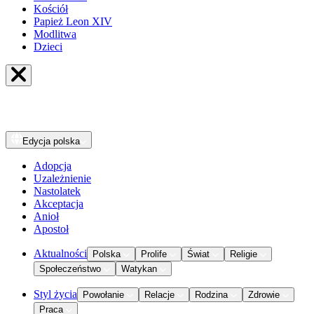
Kościół
Papież Leon XIV
Modlitwa
Dzieci
Edycja
polska
Adopcja
Uzależnienie
Nastolatek
Akceptacja
Anioł
Apostoł
Aktualności
Polska
Prolife
Świat
Religie
Społeczeństwo
Watykan
Styl życia
Powołanie
Relacje
Rodzina
Zdrowie
Praca