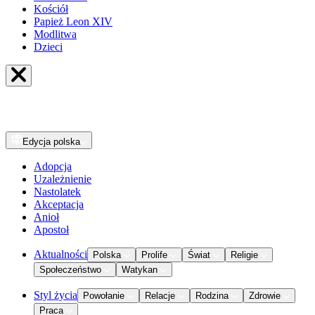
Kościół
Papież Leon XIV
Modlitwa
Dzieci
Edycja
polska
Adopcja
Uzależnienie
Nastolatek
Akceptacja
Anioł
Apostoł
Aktualności
Polska
Prolife
Świat
Religie
Społeczeństwo
Watykan
Styl życia
Powołanie
Relacje
Rodzina
Zdrowie
Praca