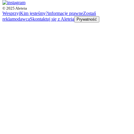
© 2025 Aleteia
Wesprzyj
Kim jesteśmy?
informacje prawne
Zostań
reklamodawcą
Skontaktuj się z Aleteią
Prywatność