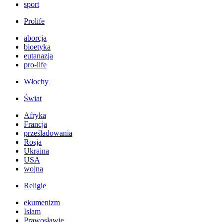
sport
Prolife
aborcja
bioetyka
eutanazja
pro-life
Włochy
Świat
Afryka
Francja
prześladowania
Rosja
Ukraina
USA
wojna
Religie
ekumenizm
Islam
Prawosławie