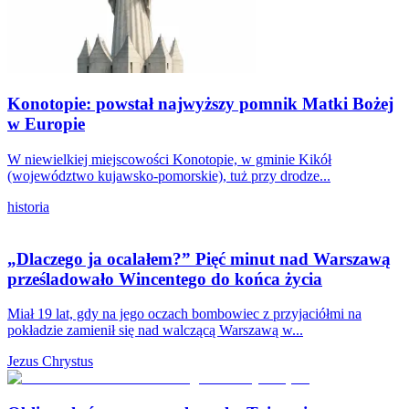
Konotopie: powstał najwyższy pomnik Matki Bożej
w Europie
W niewielkiej miejscowości Konotopie, w gminie Kikół
(województwo kujawsko-pomorskie), tuż przy drodze...
historia
„Dlaczego ja ocalałem?” Pięć minut nad Warszawą
prześladowało Wincentego do końca życia
Miał 19 lat, gdy na jego oczach bombowiec z przyjaciółmi na
pokładzie zamienił się nad walczącą Warszawą w...
Jezus Chrystus