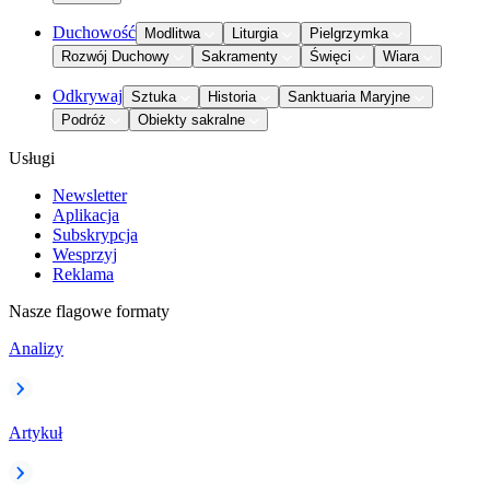
Duchowość
Modlitwa
Liturgia
Pielgrzymka
Rozwój Duchowy
Sakramenty
Święci
Wiara
Odkrywaj
Sztuka
Historia
Sanktuaria Maryjne
Podróż
Obiekty sakralne
Usługi
Newsletter
Aplikacja
Subskrypcja
Wesprzyj
Reklama
Nasze flagowe formaty
Analizy
Artykuł