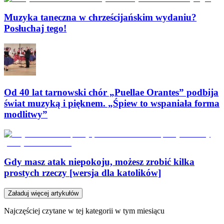
Muzyka taneczna w chrześcijańskim wydaniu?
Posłuchaj tego!
Od 40 lat tarnowski chór „Puellae Orantes” podbija
świat muzyką i pięknem. „Śpiew to wspaniała forma
modlitwy”
Gdy masz atak niepokoju, możesz zrobić kilka
prostych rzeczy [wersja dla katolików]
Załaduj więcej artykułów
Najczęściej czytane w tej kategorii w tym miesiącu