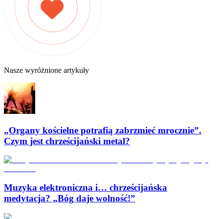
Nasze wyróżnione artykuły
„Organy kościelne potrafią zabrzmieć mrocznie”.
Czym jest chrześcijański metal?
Muzyka elektroniczna i… chrześcijańska
medytacja? „Bóg daje wolność!”