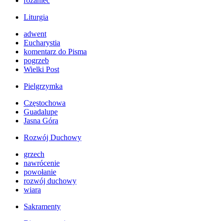
różaniec
Liturgia
adwent
Eucharystia
komentarz do Pisma
pogrzeb
Wielki Post
Pielgrzymka
Częstochowa
Guadalupe
Jasna Góra
Rozwój Duchowy
grzech
nawrócenie
powołanie
rozwój duchowy
wiara
Sakramenty