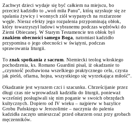
Zachwyt dzieci wydaje się być całkiem na miejscu, bo
przecież kadzidło to „woń miła Panu”, którą uzyskuje się ze
spalania żywicy i wonnych ziół wsypanych na rozżarzone
węgle. Nieraz efekty jego rozpalenia przypominają obłok,
który towarzyszył ludowi wybranemu podczas wędrówki do
Ziemi Obiecanej. W Starym Testamencie ten obłok był
znakiem obecności samego Boga
, natomiast kadzidło
przypomina o jego obecności w świątyni, podczas
sprawowania liturgii.
To
znak spotkania z sacrum
. Niemiecki teolog włoskiego
pochodzenia, ks. Romano Guardini pisał, iż okadzanie to
„czynność pozbawiona wszelkiego praktycznego celu, czysta
jak pieśń, ofiarna, hojna, wszystkiego się wyrzekająca miłość”.
Okadzanie jest wyrazem czci i szacunku. Chrześcijanie przez
długi czas nie wprowadzali kadzidła do liturgii, ponieważ
wcześniej posługiwali się nim poganie w swoich obrzędach
kultycznych. Dopiero od IV wieku – najpierw w bazylice
Grobu Pańskiego w Jerozolimie – naczynia do palenia
kadzidła zaczęto umieszczać przed ołtarzem oraz przy grobach
męczenników.