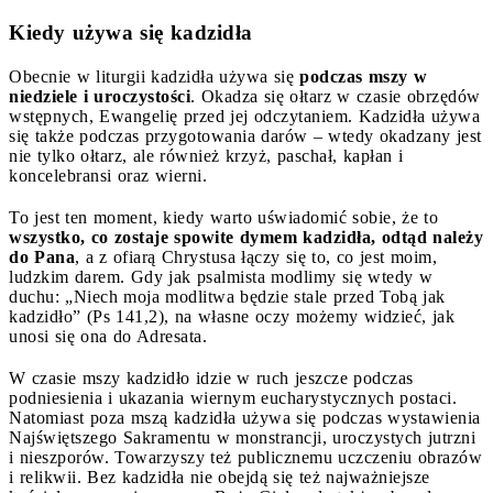
Kiedy używa się kadzidła
Obecnie w liturgii kadzidła używa się
podczas mszy w
niedziele i uroczystości
. Okadza się ołtarz w czasie obrzędów
wstępnych, Ewangelię przed jej odczytaniem. Kadzidła używa
się także podczas przygotowania darów – wtedy okadzany jest
nie tylko ołtarz, ale również krzyż, paschał, kapłan i
koncelebransi oraz wierni.
To jest ten moment, kiedy warto uświadomić sobie, że to
wszystko, co zostaje spowite dymem kadzidła, odtąd należy
do Pana
, a z ofiarą Chrystusa łączy się to, co jest moim,
ludzkim darem. Gdy jak psalmista modlimy się wtedy w
duchu: „Niech moja modlitwa będzie stale przed Tobą jak
kadzidło” (Ps 141,2), na własne oczy możemy widzieć, jak
unosi się ona do Adresata.
W czasie mszy kadzidło idzie w ruch jeszcze podczas
podniesienia i ukazania wiernym eucharystycznych postaci.
Natomiast poza mszą kadzidła używa się podczas wystawienia
Najświętszego Sakramentu w monstrancji, uroczystych jutrzni
i nieszporów. Towarzyszy też publicznemu uczczeniu obrazów
i relikwii. Bez kadzidła nie obejdą się też najważniejsze