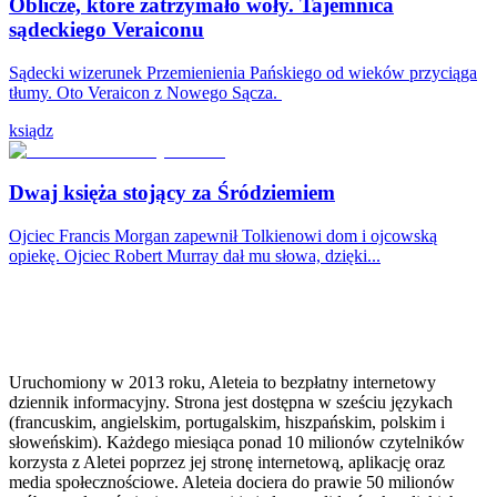
Oblicze, które zatrzymało woły. Tajemnica
sądeckiego Veraiconu
Sądecki wizerunek Przemienienia Pańskiego od wieków przyciąga
tłumy. Oto Veraicon z Nowego Sącza.
ksiądz
Dwaj księża stojący za Śródziemiem
Ojciec Francis Morgan zapewnił Tolkienowi dom i ojcowską
opiekę. Ojciec Robert Murray dał mu słowa, dzięki...
Uruchomiony w 2013 roku, Aleteia to bezpłatny internetowy
dziennik informacyjny. Strona jest dostępna w sześciu językach
(francuskim, angielskim, portugalskim, hiszpańskim, polskim i
słoweńskim). Każdego miesiąca ponad 10 milionów czytelników
korzysta z Aletei poprzez jej stronę internetową, aplikację oraz
media społecznościowe. Aleteia dociera do prawie 50 milionów