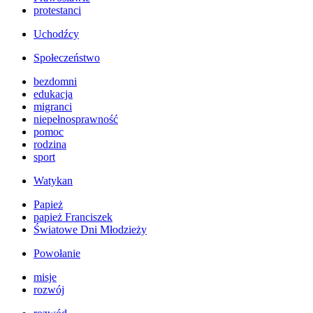
protestanci
Uchodźcy
Społeczeństwo
bezdomni
edukacja
migranci
niepełnosprawność
pomoc
rodzina
sport
Watykan
Papież
papież Franciszek
Światowe Dni Młodzieży
Powołanie
misje
rozwój