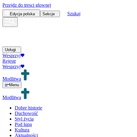
Przejdz do tresci glownej
Szukaj
Edycja
polska
Sekcje
Usługi
Wesprzyj
Rejestr
Wesprzyj
Modlitwa
Menu
Modlitwa
Dobre historie
Duchowość
Styl życia
Pod lupą
Kultura
Aktualności