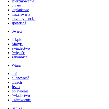
Bierzmowanie
chrzest
kapłaństwo
msza święta
msza trydencka
spowiedź
Święci
ksiądz
Maryja
świadectwo
świętość
zakonnica
Wiara
cud
duchowość
grzech
Jezus
objawienia
świadectwo
uzdrowienie
Sztuka