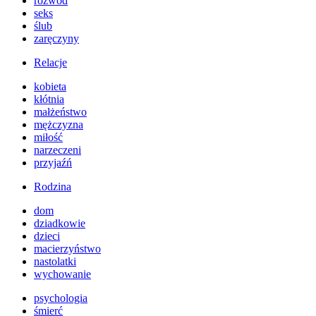
rozwód
seks
ślub
zaręczyny
Relacje
kobieta
kłótnia
małżeństwo
mężczyzna
miłość
narzeczeni
przyjaźń
Rodzina
dom
dziadkowie
dzieci
macierzyństwo
nastolatki
wychowanie
psychologia
śmierć