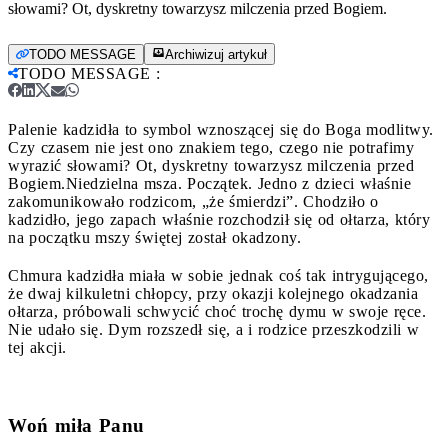
słowami? Ot, dyskretny towarzysz milczenia przed Bogiem.
TODO MESSAGE
Archiwizuj artykuł
TODO MESSAGE
:
Palenie kadzidła to symbol wznoszącej się do Boga modlitwy.
Czy czasem nie jest ono znakiem tego, czego nie potrafimy
wyrazić słowami? Ot, dyskretny towarzysz milczenia przed
Bogiem.
Niedzielna msza. Początek. Jedno z dzieci właśnie
zakomunikowało rodzicom, „że śmierdzi”. Chodziło o
kadzidło, jego zapach właśnie rozchodził się od ołtarza, który
na początku mszy świętej został okadzony.
Chmura kadzidła miała w sobie jednak coś tak intrygującego,
że dwaj kilkuletni chłopcy, przy okazji kolejnego okadzania
ołtarza, próbowali schwycić choć trochę dymu w swoje ręce.
Nie udało się. Dym rozszedł się, a i rodzice przeszkodzili w
tej akcji.
Woń miła Panu