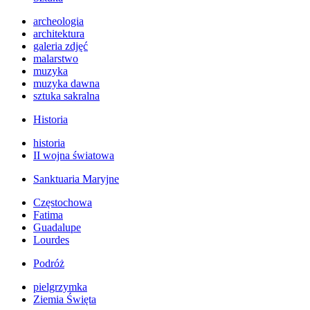
archeologia
architektura
galeria zdjęć
malarstwo
muzyka
muzyka dawna
sztuka sakralna
Historia
historia
II wojna światowa
Sanktuaria Maryjne
Częstochowa
Fatima
Guadalupe
Lourdes
Podróż
pielgrzymka
Ziemia Święta