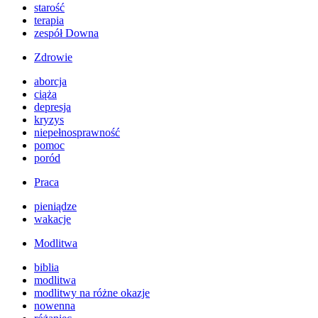
starość
terapia
zespół Downa
Zdrowie
aborcja
ciąża
depresja
kryzys
niepełnosprawność
pomoc
poród
Praca
pieniądze
wakacje
Modlitwa
biblia
modlitwa
modlitwy na różne okazje
nowenna