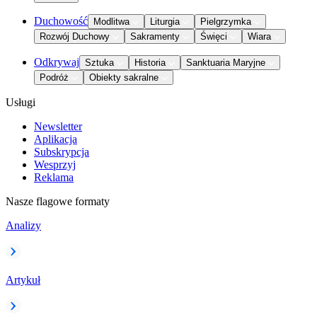
Duchowość
Modlitwa
Liturgia
Pielgrzymka
Rozwój Duchowy
Sakramenty
Święci
Wiara
Odkrywaj
Sztuka
Historia
Sanktuaria Maryjne
Podróż
Obiekty sakralne
Usługi
Newsletter
Aplikacja
Subskrypcja
Wesprzyj
Reklama
Nasze flagowe formaty
Analizy
Artykuł