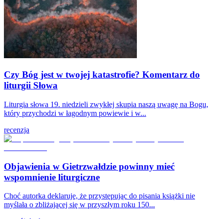
Czy Bóg jest w twojej katastrofie? Komentarz do
liturgii Słowa
Liturgia słowa 19. niedzieli zwykłej skupia naszą uwagę na Bogu,
który przychodzi w łagodnym powiewie i w...
recenzja
Objawienia w Gietrzwałdzie powinny mieć
wspomnienie liturgiczne
Choć autorka deklaruje, że przystępując do pisania książki nie
myślała o zbliżającej się w przyszłym roku 150...