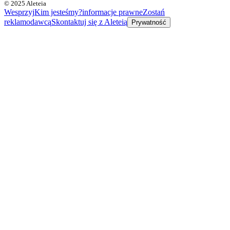
© 2025 Aleteia
Wesprzyj
Kim jesteśmy?
informacje prawne
Zostań
reklamodawcą
Skontaktuj się z Aleteią
Prywatność