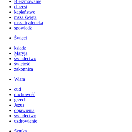
Bierzmowanie
chrzest
kapłaństwo
msza święta
msza trydencka
spowiedź
Święci
ksiądz
Maryja
świadectwo
świętość
zakonnica
Wiara
cud
duchowość
grzech
Jezus
objawienia
świadectwo
uzdrowienie
Sztuka