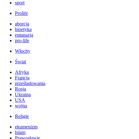
sport
Prolife
aborcja
bioetyka
eutanazja
pro-life
Włochy
Świat
Afryka
Francja
prześladowania
Rosja
Ukraina
USA
wojna
Religie
ekumenizm
Islam
Prawosławie