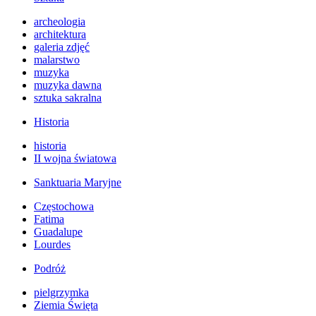
archeologia
architektura
galeria zdjęć
malarstwo
muzyka
muzyka dawna
sztuka sakralna
Historia
historia
II wojna światowa
Sanktuaria Maryjne
Częstochowa
Fatima
Guadalupe
Lourdes
Podróż
pielgrzymka
Ziemia Święta