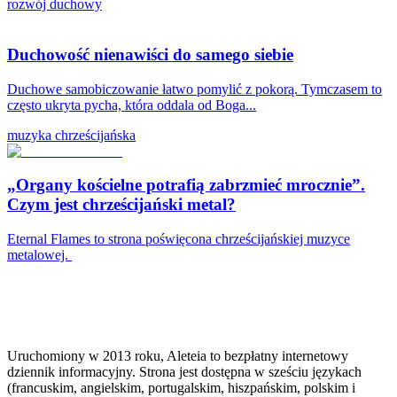
rozwój duchowy
Duchowość nienawiści do samego siebie
Duchowe samobiczowanie łatwo pomylić z pokorą. Tymczasem to
często ukryta pycha, która oddala od Boga...
muzyka chrześcijańska
„Organy kościelne potrafią zabrzmieć mrocznie”.
Czym jest chrześcijański metal?
Eternal Flames to strona poświęcona chrześcijańskiej muzyce
metalowej.
Uruchomiony w 2013 roku, Aleteia to bezpłatny internetowy
dziennik informacyjny. Strona jest dostępna w sześciu językach
(francuskim, angielskim, portugalskim, hiszpańskim, polskim i