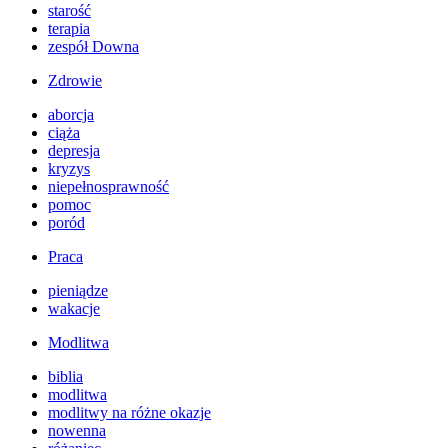
starość
terapia
zespół Downa
Zdrowie
aborcja
ciąża
depresja
kryzys
niepełnosprawność
pomoc
poród
Praca
pieniądze
wakacje
Modlitwa
biblia
modlitwa
modlitwy na różne okazje
nowenna