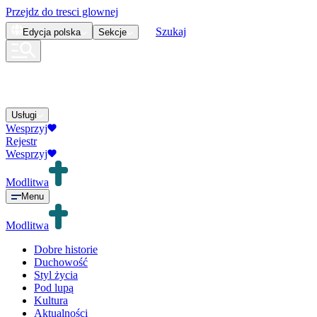
Przejdz do tresci glownej
Szukaj
Edycja
polska
Sekcje
Usługi
Wesprzyj
Rejestr
Wesprzyj
Modlitwa
Menu
Modlitwa
Dobre historie
Duchowość
Styl życia
Pod lupą
Kultura
Aktualności