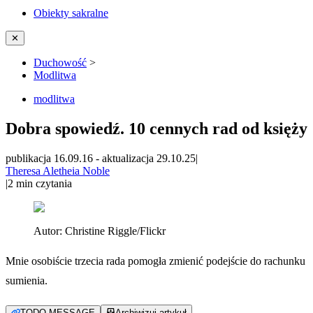
Obiekty sakralne
✕
Duchowość
>
Modlitwa
modlitwa
Dobra spowiedź. 10 cennych rad od księży
publikacja 16.09.16
-
aktualizacja 29.10.25
|
Theresa Aletheia Noble
|
2
min czytania
Autor:
Christine Riggle/Flickr
Mnie osobiście trzecia rada pomogła zmienić podejście do rachunku
sumienia.
TODO MESSAGE
Archiwizuj artykuł