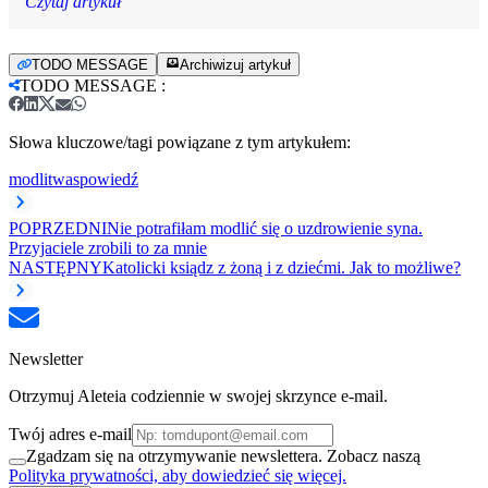
Czytaj artykuł
TODO MESSAGE
Archiwizuj artykuł
TODO MESSAGE
:
Słowa kluczowe/tagi powiązane z tym artykułem:
modlitwa
spowiedź
POPRZEDNI
Nie potrafiłam modlić się o uzdrowienie syna.
Przyjaciele zrobili to za mnie
NASTĘPNY
Katolicki ksiądz z żoną i z dziećmi. Jak to możliwe?
Newsletter
Otrzymuj Aleteia codziennie w swojej skrzynce e-mail.
Twój adres e-mail
Zgadzam się na otrzymywanie newslettera. Zobacz naszą
Polityka prywatności, aby dowiedzieć się więcej.