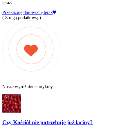
teraz.
Przekazuję darowiznę teraz
( Z ulgą podatkową )
Nasze wyróżnione artykuły
Czy Kościół nie potrzebuje już łaciny?