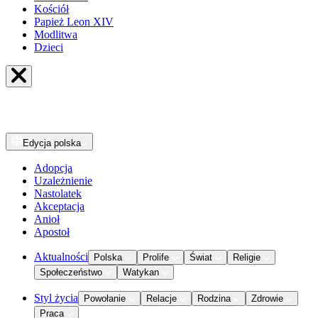
Kościół
Papież Leon XIV
Modlitwa
Dzieci
Edycja
polska
Adopcja
Uzależnienie
Nastolatek
Akceptacja
Anioł
Apostoł
Aktualności
Polska
Prolife
Świat
Religie
Społeczeństwo
Watykan
Styl życia
Powołanie
Relacje
Rodzina
Zdrowie
Praca