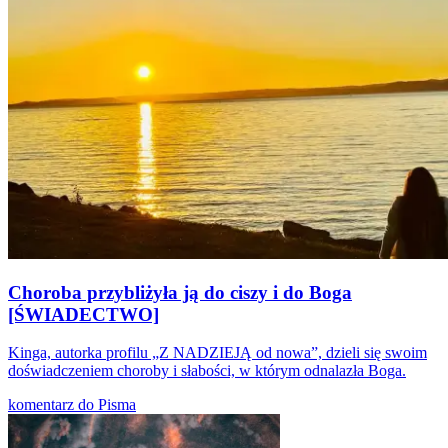
Choroba przybliżyła ją do ciszy i do Boga
[ŚWIADECTWO]
Kinga, autorka profilu „Z NADZIEJĄ od nowa”, dzieli się swoim
doświadczeniem choroby i słabości, w którym odnalazła Boga.
komentarz do Pisma