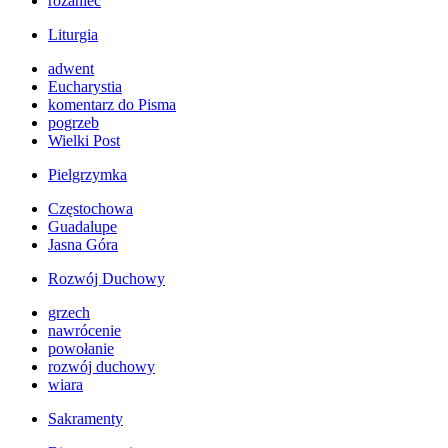
różaniec
Liturgia
adwent
Eucharystia
komentarz do Pisma
pogrzeb
Wielki Post
Pielgrzymka
Częstochowa
Guadalupe
Jasna Góra
Rozwój Duchowy
grzech
nawrócenie
powołanie
rozwój duchowy
wiara
Sakramenty