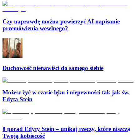
Czy naprawdę można powierzyć AI napisanie
przemówienia weselnego?
Duchowość nienawiści do samego siebie
Możesz żyć w czasie lęku i niepewności tak jak św.
Edyta Stein
8 porad Edyty Stein – unikaj rzeczy, które niszczą
Twoją kobiecość