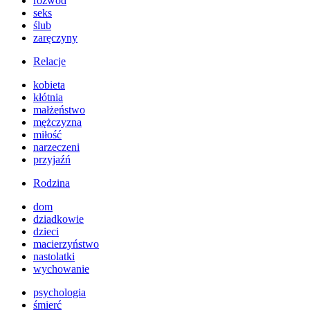
rozwód
seks
ślub
zaręczyny
Relacje
kobieta
kłótnia
małżeństwo
mężczyzna
miłość
narzeczeni
przyjaźń
Rodzina
dom
dziadkowie
dzieci
macierzyństwo
nastolatki
wychowanie
psychologia
śmierć