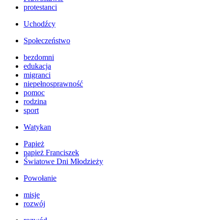
protestanci
Uchodźcy
Społeczeństwo
bezdomni
edukacja
migranci
niepełnosprawność
pomoc
rodzina
sport
Watykan
Papież
papież Franciszek
Światowe Dni Młodzieży
Powołanie
misje
rozwój