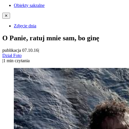
Obiekty sakralne
✕
Zdjęcie dnia
O Panie, ratuj mnie sam, bo ginę
publikacja 07.10.16
|
Dział Foto
|
1
min czytania