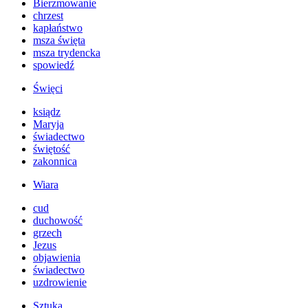
Bierzmowanie
chrzest
kapłaństwo
msza święta
msza trydencka
spowiedź
Święci
ksiądz
Maryja
świadectwo
świętość
zakonnica
Wiara
cud
duchowość
grzech
Jezus
objawienia
świadectwo
uzdrowienie
Sztuka