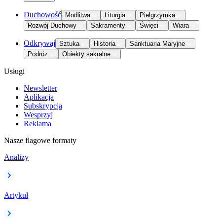
Duchowość
Modlitwa
Liturgia
Pielgrzymka
Rozwój Duchowy
Sakramenty
Święci
Wiara
Odkrywaj
Sztuka
Historia
Sanktuaria Maryjne
Podróż
Obiekty sakralne
Usługi
Newsletter
Aplikacja
Subskrypcja
Wesprzyj
Reklama
Nasze flagowe formaty
Analizy
Artykuł