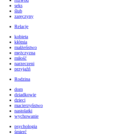
rozwód
seks
ślub
zaręczyny
Relacje
kobieta
kłótnia
małżeństwo
mężczyzna
miłość
narzeczeni
przyjaźń
Rodzina
dom
dziadkowie
dzieci
macierzyństwo
nastolatki
wychowanie
psychologia
śmierć