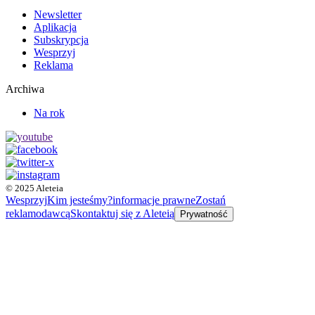
Newsletter
Aplikacja
Subskrypcja
Wesprzyj
Reklama
Archiwa
Na rok
© 2025 Aleteia
Wesprzyj
Kim jesteśmy?
informacje prawne
Zostań
reklamodawcą
Skontaktuj się z Aleteią
Prywatność