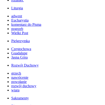
różaniec
Liturgia
adwent
Eucharystia
komentarz do Pisma
pogrzeb
Wielki Post
Pielgrzymka
Częstochowa
Guadalupe
Jasna Góra
Rozwój Duchowy
grzech
nawrócenie
powołanie
rozwój duchowy
wiara
Sakramenty