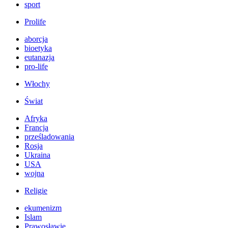
sport
Prolife
aborcja
bioetyka
eutanazja
pro-life
Włochy
Świat
Afryka
Francja
prześladowania
Rosja
Ukraina
USA
wojna
Religie
ekumenizm
Islam
Prawosławie