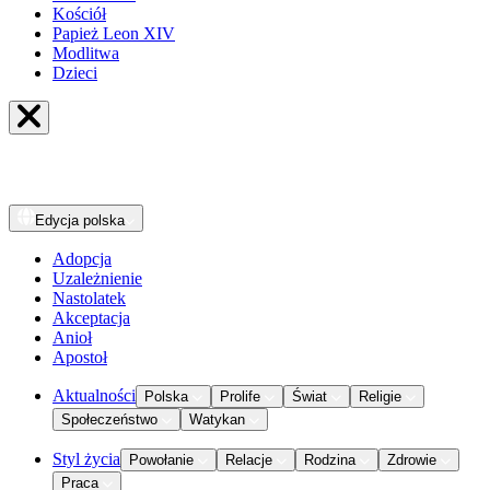
Kościół
Papież Leon XIV
Modlitwa
Dzieci
Edycja
polska
Adopcja
Uzależnienie
Nastolatek
Akceptacja
Anioł
Apostoł
Aktualności
Polska
Prolife
Świat
Religie
Społeczeństwo
Watykan
Styl życia
Powołanie
Relacje
Rodzina
Zdrowie
Praca