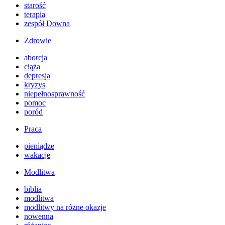
starość
terapia
zespół Downa
Zdrowie
aborcja
ciąża
depresja
kryzys
niepełnosprawność
pomoc
poród
Praca
pieniądze
wakacje
Modlitwa
biblia
modlitwa
modlitwy na różne okazje
nowenna