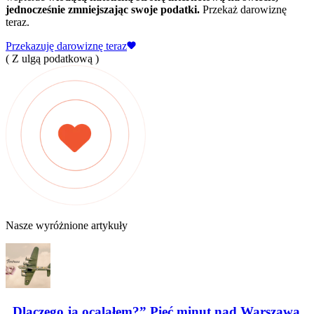
jednocześnie zmniejszając swoje podatki.
Przekaż darowiznę
teraz.
Przekazuję darowiznę teraz
( Z ulgą podatkową )
Nasze wyróżnione artykuły
„Dlaczego ja ocalałem?” Pięć minut nad Warszawą