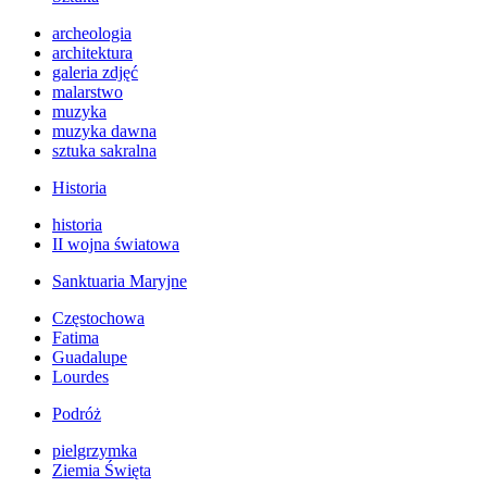
archeologia
architektura
galeria zdjęć
malarstwo
muzyka
muzyka dawna
sztuka sakralna
Historia
historia
II wojna światowa
Sanktuaria Maryjne
Częstochowa
Fatima
Guadalupe
Lourdes
Podróż
pielgrzymka
Ziemia Święta