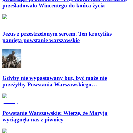
prześladowało Wincentego do końca życia
Jezus z przestrzelonym sercem. Ten krucyfiks
pamięta powstanie warszawskie
Gdyby nie wypastowany but, być może nie
przeżyłby Powstania Warszawskiego…
Powstanie Warszawskie: Wierzę, że Maryja
wyciągnęła nas z piwnicy