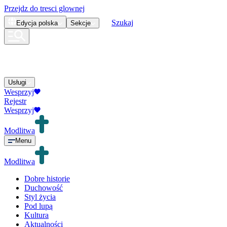
Przejdz do tresci glownej
Szukaj
Edycja
polska
Sekcje
Usługi
Wesprzyj
Rejestr
Wesprzyj
Modlitwa
Menu
Modlitwa
Dobre historie
Duchowość
Styl życia
Pod lupą
Kultura
Aktualności