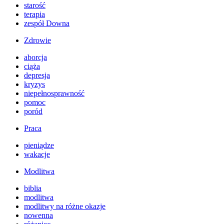
starość
terapia
zespół Downa
Zdrowie
aborcja
ciąża
depresja
kryzys
niepełnosprawność
pomoc
poród
Praca
pieniądze
wakacje
Modlitwa
biblia
modlitwa
modlitwy na różne okazje
nowenna