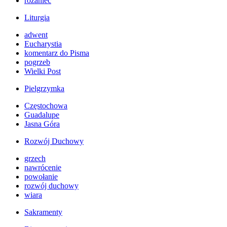
różaniec
Liturgia
adwent
Eucharystia
komentarz do Pisma
pogrzeb
Wielki Post
Pielgrzymka
Częstochowa
Guadalupe
Jasna Góra
Rozwój Duchowy
grzech
nawrócenie
powołanie
rozwój duchowy
wiara
Sakramenty