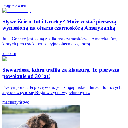
błogosławieni
Słyszeliście o Julii Greeley? Może zostać pierwszą
wyniesioną na ołtarze czarnoskórą Amerykanką
Julia Greeley jest jedną z kilkorga czarnoskórych Amerykanów,
których procesy kanonizacyjne obecnie się toczą.
klasztor
Stewardesa, która trafiła za klauzurę. To pierwsze
powołanie od 30 lat!
Evelyn porzuciła pracę w dużych singapurskich liniach lotniczych,
aby poświęcić się Bogu w życiu wypełnionym...
macierzyństwo