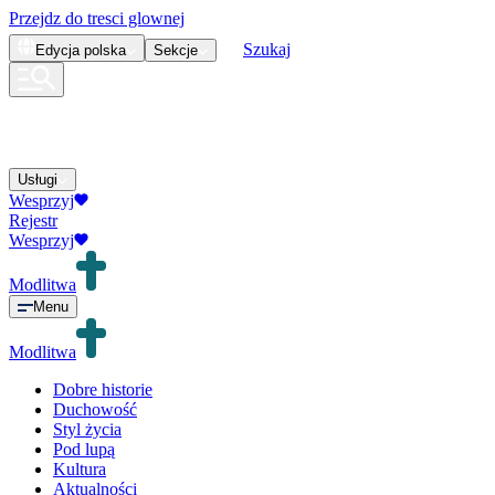
Przejdz do tresci glownej
Szukaj
Edycja
polska
Sekcje
Usługi
Wesprzyj
Rejestr
Wesprzyj
Modlitwa
Menu
Modlitwa
Dobre historie
Duchowość
Styl życia
Pod lupą
Kultura
Aktualności