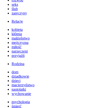
rozwód
seks
ślub
zaręczyny
Relacje
kobieta
kłótnia
małżeństwo
mężczyzna
miłość
narzeczeni
przyjaźń
Rodzina
dom
dziadkowie
dzieci
macierzyństwo
nastolatki
wychowanie
psychologia
śmierć