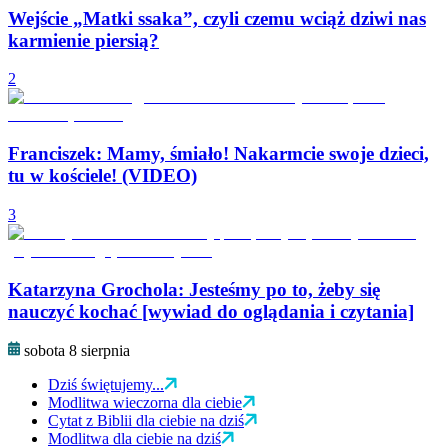
Wejście „Matki ssaka”, czyli czemu wciąż dziwi nas
karmienie piersią?
2
Franciszek: Mamy, śmiało! Nakarmcie swoje dzieci,
tu w kościele! (VIDEO)
3
Katarzyna Grochola: Jesteśmy po to, żeby się
nauczyć kochać [wywiad do oglądania i czytania]
sobota 8 sierpnia
Dziś świętujemy...
Modlitwa wieczorna dla ciebie
Cytat z Biblii dla ciebie na dziś
Modlitwa dla ciebie na dziś