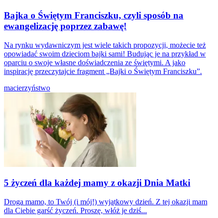
Bajka o Świętym Franciszku, czyli sposób na
ewangelizację poprzez zabawę!
Na rynku wydawniczym jest wiele takich propozycji, możecie też
opowiadać swoim dzieciom bajki sami! Budując je na przykład w
oparciu o swoje własne doświadczenia ze świętymi. A jako
inspirację przeczytajcie fragment „Bajki o Świętym Franciszku”.
macierzyństwo
5 życzeń dla każdej mamy z okazji Dnia Matki
Droga mamo, to Twój (i mój!) wyjątkowy dzień. Z tej okazji mam
dla Ciebie garść życzeń. Proszę, włóż je dziś...