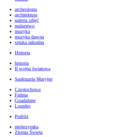
archeologia
architektura
galeria zdjęć
malarstwo
muzyka
muzyka dawna
sztuka sakralna
Historia
historia
II wojna światowa
Sanktuaria Maryjne
Częstochowa
Fatima
Guadalupe
Lourdes
Podróż
pielgrzymka
Ziemia Święta