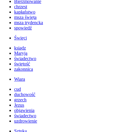
Bierzmowanie
chrzest
kapłaństwo
msza święta
msza trydencka
spowiedź
Święci
ksiądz
Maryja
świadectwo
świętość
zakonnica
Wiara
cud
duchowość
grzech
Jezus
objawienia
świadectwo
uzdrowienie
Sztuka