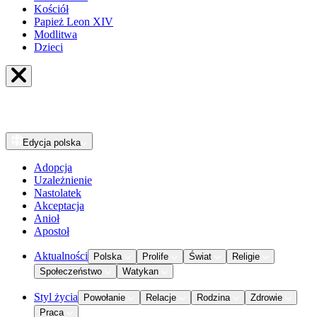
Kościół
Papież Leon XIV
Modlitwa
Dzieci
Edycja
polska
Adopcja
Uzależnienie
Nastolatek
Akceptacja
Anioł
Apostoł
Aktualności
Polska
Prolife
Świat
Religie
Społeczeństwo
Watykan
Styl życia
Powołanie
Relacje
Rodzina
Zdrowie
Praca