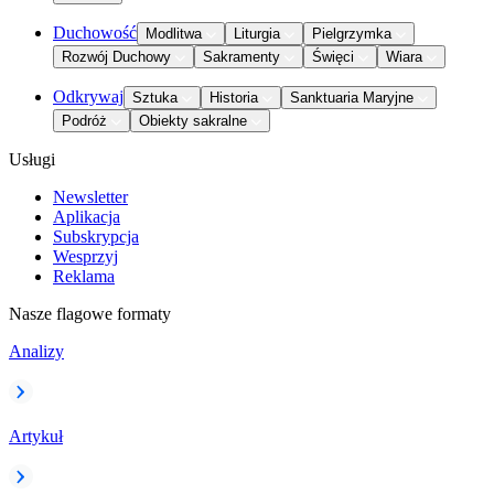
Duchowość
Modlitwa
Liturgia
Pielgrzymka
Rozwój Duchowy
Sakramenty
Święci
Wiara
Odkrywaj
Sztuka
Historia
Sanktuaria Maryjne
Podróż
Obiekty sakralne
Usługi
Newsletter
Aplikacja
Subskrypcja
Wesprzyj
Reklama
Nasze flagowe formaty
Analizy
Artykuł