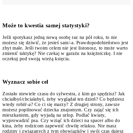
Może to kwestia samej statystyki?
Jeśli spotykasz jedną nową osobę raz na pół roku, to nie
możesz się dziwić, że jesteś sam/-a. Prawdopodobieństwo jest
zbyt małe. Jeśli twoim celem nie jest listonosz, to może warto
zmienić taktykę? Nie czekaj w garażu na księżniczkę. I nie
oczekuj pod swoją wieżą księcia.
Wyznacz sobie cel
Zostało niewiele czasu do sylwestra, z kim go spędzisz? Jak
chciałbyś/chciałabyś, żeby wyglądał ten dzień? Co będziesz
wtedy robił/-a? Co ci się marzy? Z drugiej strony, zawsze
możesz popilnować dziecka znajomym. Czy zająć się ich
mieszkaniem, gdy wyjadą na urlop. Podlać kwiaty,
wyprowadzić psa. Czy wziąć ich dzieci na spacer albo do
kina, żeby rodzicom zapewnić chwilę relaksu. Nie masz
rodziny i związanych z tym obowiązków i swój czas dajesz