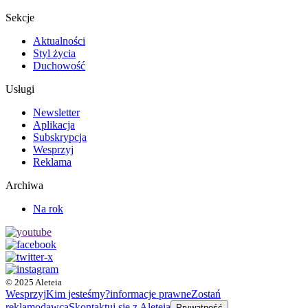
Sekcje
Aktualności
Styl życia
Duchowość
Usługi
Newsletter
Aplikacja
Subskrypcja
Wesprzyj
Reklama
Archiwa
Na rok
© 2025 Aleteia
Wesprzyj
Kim jesteśmy?
informacje prawne
Zostań
reklamodawcą
Skontaktuj się z Aleteią
Prywatność