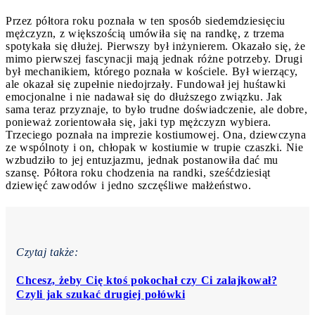
Przez półtora roku poznała w ten sposób siedemdziesięciu
mężczyzn, z większością umówiła się na randkę, z trzema
spotykała się dłużej. Pierwszy był inżynierem. Okazało się, że
mimo pierwszej fascynacji mają jednak różne potrzeby. Drugi
był mechanikiem, którego poznała w kościele. Był wierzący,
ale okazał się zupełnie niedojrzały. Fundował jej huśtawki
emocjonalne i nie nadawał się do dłuższego związku. Jak
sama teraz przyznaje, to było trudne doświadczenie, ale dobre,
ponieważ zorientowała się, jaki typ mężczyzn wybiera.
Trzeciego poznała na imprezie kostiumowej. Ona, dziewczyna
ze wspólnoty i on, chłopak w kostiumie w trupie czaszki. Nie
wzbudziło to jej entuzjazmu, jednak postanowiła dać mu
szansę. Półtora roku chodzenia na randki, sześćdziesiąt
dziewięć zawodów i jedno szczęśliwe małżeństwo.
Czytaj także:
Chcesz, żeby Cię ktoś pokochał czy Ci zalajkował?
Czyli jak szukać drugiej połówki