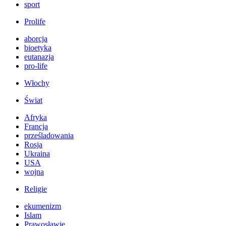
sport
Prolife
aborcja
bioetyka
eutanazja
pro-life
Włochy
Świat
Afryka
Francja
prześladowania
Rosja
Ukraina
USA
wojna
Religie
ekumenizm
Islam
Prawosławie