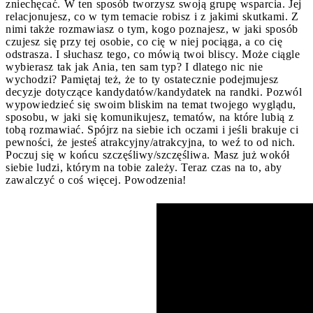
zniechęcać. W ten sposób tworzysz swoją grupę wsparcia. Jej
relacjonujesz, co w tym temacie robisz i z jakimi skutkami. Z
nimi także rozmawiasz o tym, kogo poznajesz, w jaki sposób
czujesz się przy tej osobie, co cię w niej pociąga, a co cię
odstrasza. I słuchasz tego, co mówią twoi bliscy. Może ciągle
wybierasz tak jak Ania, ten sam typ? I dlatego nic nie
wychodzi? Pamiętaj też, że to ty ostatecznie podejmujesz
decyzje dotyczące kandydatów/kandydatek na randki. Pozwól
wypowiedzieć się swoim bliskim na temat twojego wyglądu,
sposobu, w jaki się komunikujesz, tematów, na które lubią z
tobą rozmawiać. Spójrz na siebie ich oczami i jeśli brakuje ci
pewności, że jesteś atrakcyjny/atrakcyjna, to weź to od nich.
Poczuj się w końcu szczęśliwy/szczęśliwa. Masz już wokół
siebie ludzi, którym na tobie zależy. Teraz czas na to, aby
zawalczyć o coś więcej. Powodzenia!