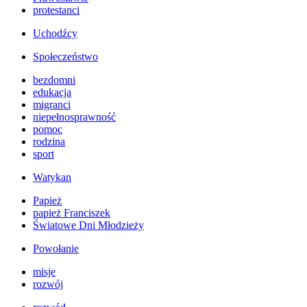
protestanci
Uchodźcy
Społeczeństwo
bezdomni
edukacja
migranci
niepełnosprawność
pomoc
rodzina
sport
Watykan
Papież
papież Franciszek
Światowe Dni Młodzieży
Powołanie
misje
rozwój