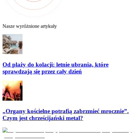
Nasze wyróżnione artykuły
Od plaży do kolacji: letnie ubrania, które
sprawdzają się przez cały dzień
„Organy kościelne potrafią zabrzmieć mrocznie”.
Czym jest chrześcijański metal?