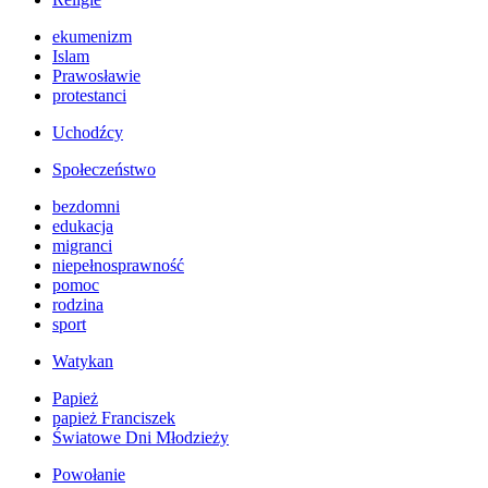
ekumenizm
Islam
Prawosławie
protestanci
Uchodźcy
Społeczeństwo
bezdomni
edukacja
migranci
niepełnosprawność
pomoc
rodzina
sport
Watykan
Papież
papież Franciszek
Światowe Dni Młodzieży
Powołanie