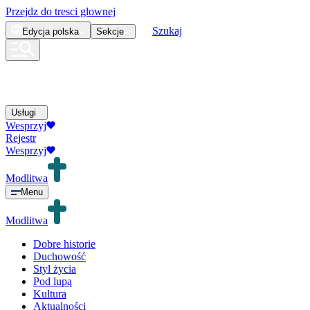
Przejdz do tresci glownej
Szukaj
Edycja
polska
Sekcje
Usługi
Wesprzyj
Rejestr
Wesprzyj
Modlitwa
Menu
Modlitwa
Dobre historie
Duchowość
Styl życia
Pod lupą
Kultura
Aktualności