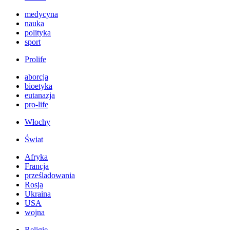
medycyna
nauka
polityka
sport
Prolife
aborcja
bioetyka
eutanazja
pro-life
Włochy
Świat
Afryka
Francja
prześladowania
Rosja
Ukraina
USA
wojna
Religie