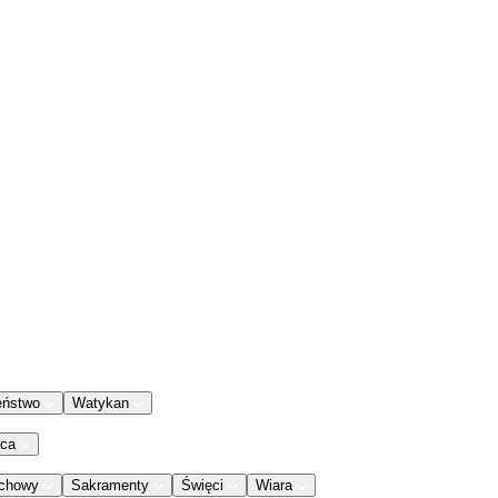
eństwo
Watykan
aca
chowy
Sakramenty
Święci
Wiara