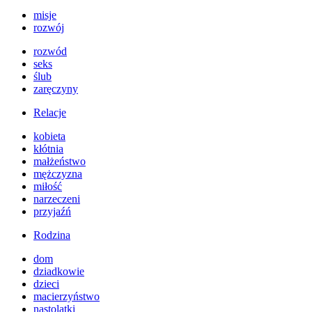
misje
rozwój
rozwód
seks
ślub
zaręczyny
Relacje
kobieta
kłótnia
małżeństwo
mężczyzna
miłość
narzeczeni
przyjaźń
Rodzina
dom
dziadkowie
dzieci
macierzyństwo
nastolatki