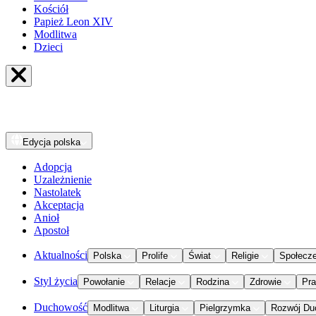
Kościół
Papież Leon XIV
Modlitwa
Dzieci
Edycja
polska
Adopcja
Uzależnienie
Nastolatek
Akceptacja
Anioł
Apostoł
Aktualności
Polska
Prolife
Świat
Religie
Społecz
Styl życia
Powołanie
Relacje
Rodzina
Zdrowie
Pr
Duchowość
Modlitwa
Liturgia
Pielgrzymka
Rozwój Du