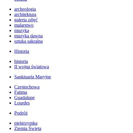
archeologia
architektura
galeria zdjęć
malarstwo
muzyka
muzyka dawna
sztuka sakralna
Historia
historia
II wojna światowa
Sanktuaria Maryjne
Częstochowa
Fatima
Guadalupe
Lourdes
Podróż
pielgrzymka
Ziemia Święta