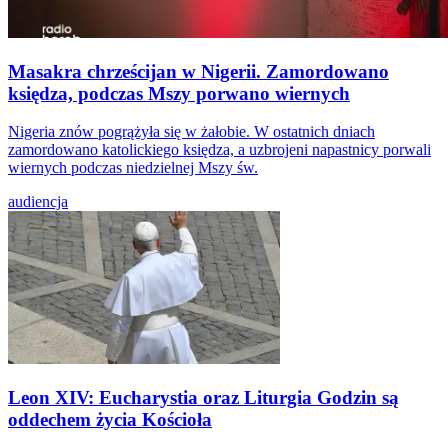
Masakra chrześcijan w Nigerii. Zamordowano
księdza, podczas Mszy porwano wiernych
Nigeria znów pogrążyła się w żałobie. W ostatnich dniach
zamordowano katolickiego księdza, a uzbrojeni napastnicy porwali
wiernych podczas niedzielnej Mszy św.
audiencja
Leon XIV: Eucharystia oraz Liturgia Godzin są
oddechem życia Kościoła