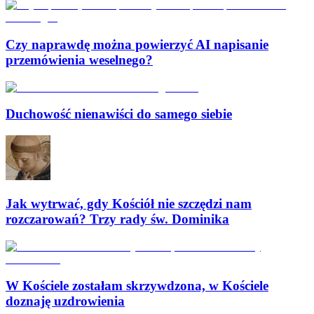
Czy naprawdę można powierzyć AI napisanie
przemówienia weselnego?
Duchowość nienawiści do samego siebie
Jak wytrwać, gdy Kościół nie szczędzi nam
rozczarowań? Trzy rady św. Dominika
W Kościele zostałam skrzywdzona, w Kościele
doznaję uzdrowienia