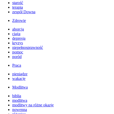
starość
terapia
zespół Downa
Zdrowie
aborcja
ciąża
depresja
kryzys
niepełnosprawność
pomoc
poród
Praca
pieniądze
wakacje
Modlitwa
biblia
modlitwa
modlitwy na różne okazje
nowenna