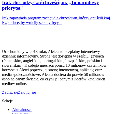
Irak chce odzyskać chrześcijan. „To narodowy
priorytet”
Irak zapowiada program zachęt dla chrześcijan, którzy opuścili kraj.
Rząd chce, by wróciły setki tysięcy...
Uruchomiony w 2013 roku, Aleteia to bezpłatny internetowy
dziennik informacyjny. Strona jest dostępna w sześciu językach
(francuskim, angielskim, portugalskim, hiszpańskim, polskim i
słoweńskim). Każdego miesiąca ponad 10 milionów czytelników
korzysta z Aletei poprzez jej stronę internetową, aplikację oraz
media społecznościowe. Aleteia dociera do prawie 50 milionów
osób na całym świecie, co czyni ją jednym z liderów katolickich
mediów online.
Zapisz się
Zaloguj się
Sekcje
Aktualności