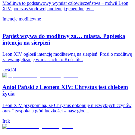
Modlitwa to podstawowy wymiar człowieczeństwa – mówił Leon
XIV podczas środowej audiencji generalnej w...
Intencje modlitewne
Papież wzywa do modlitwy za… miasta. Papieska
intencja na sierpień
Leon XIV ogłosił intencję modlitewną na sierpień. Prosi o modlitwę
za ewangelizację w miastach i o Kościół...
kościół
Anioł Pański z Leonem XIV: Chrystus jest chlebem
życia
Leon XIV przypomina, że Chrystus dokonuje niezwykłych czynów,
oraz " zaspokaja głód ludzkości – nasz głód...
Irak