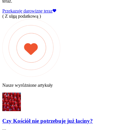
teraz.
Przekazuję darowiznę teraz
( Z ulgą podatkową )
Nasze wyróżnione artykuły
Czy Kościół nie potrzebuje już łaciny?