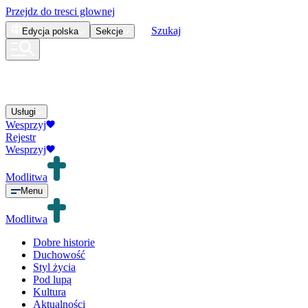
Przejdz do tresci glownej
Szukaj
Edycja
polska
Sekcje
Usługi
Wesprzyj
Rejestr
Wesprzyj
Modlitwa
Menu
Modlitwa
Dobre historie
Duchowość
Styl życia
Pod lupą
Kultura
Aktualności