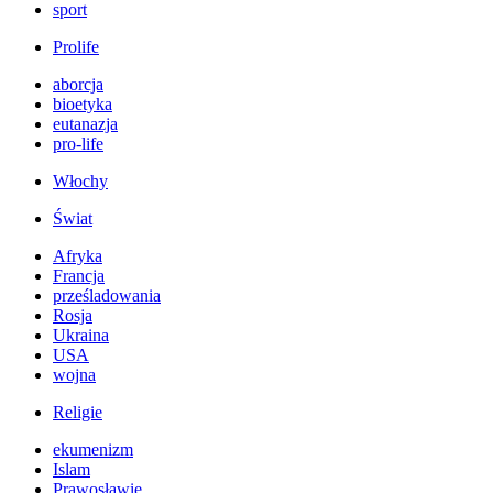
sport
Prolife
aborcja
bioetyka
eutanazja
pro-life
Włochy
Świat
Afryka
Francja
prześladowania
Rosja
Ukraina
USA
wojna
Religie
ekumenizm
Islam
Prawosławie