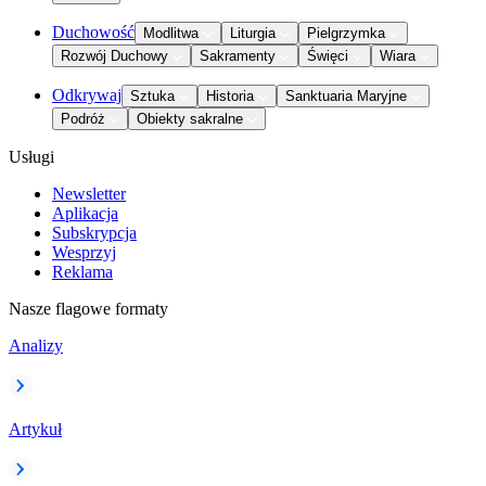
Duchowość
Modlitwa
Liturgia
Pielgrzymka
Rozwój Duchowy
Sakramenty
Święci
Wiara
Odkrywaj
Sztuka
Historia
Sanktuaria Maryjne
Podróż
Obiekty sakralne
Usługi
Newsletter
Aplikacja
Subskrypcja
Wesprzyj
Reklama
Nasze flagowe formaty
Analizy
Artykuł