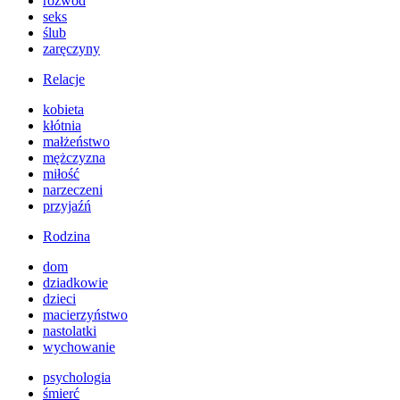
rozwód
seks
ślub
zaręczyny
Relacje
kobieta
kłótnia
małżeństwo
mężczyzna
miłość
narzeczeni
przyjaźń
Rodzina
dom
dziadkowie
dzieci
macierzyństwo
nastolatki
wychowanie
psychologia
śmierć