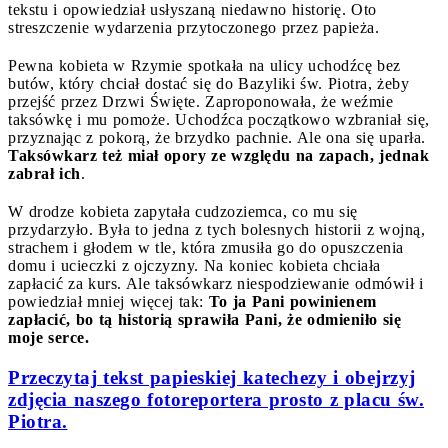
tekstu i opowiedział usłyszaną niedawno historię.
Oto
streszczenie wydarzenia przytoczonego przez papieża.
Pewna kobieta w Rzymie spotkała na ulicy uchodźcę bez
butów, który chciał dostać się do Bazyliki św. Piotra, żeby
przejść przez Drzwi Święte. Zaproponowała, że weźmie
taksówkę i mu pomoże. Uchodźca początkowo wzbraniał się,
przyznając z pokorą, że brzydko pachnie. Ale ona się uparła.
Taksówkarz też miał opory ze względu na zapach, jednak
zabrał ich
.
W drodze kobieta zapytała cudzoziemca, co mu się
przydarzyło. Była to jedna z tych bolesnych historii z wojną,
strachem i głodem w tle, która zmusiła go do opuszczenia
domu i ucieczki z ojczyzny. Na koniec kobieta chciała
zapłacić za kurs. Ale taksówkarz niespodziewanie odmówił i
powiedział mniej więcej tak:
To ja Pani powinienem
zapłacić, bo tą historią sprawiła Pani, że odmieniło się
moje serce.
Przeczytaj tekst papieskiej katechezy i obejrzyj
zdjęcia naszego fotoreportera prosto z placu św.
Piotra.