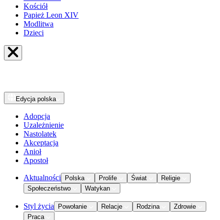
Kościół
Papież Leon XIV
Modlitwa
Dzieci
Edycja
polska
Adopcja
Uzależnienie
Nastolatek
Akceptacja
Anioł
Apostoł
Aktualności
Polska
Prolife
Świat
Religie
Społeczeństwo
Watykan
Styl życia
Powołanie
Relacje
Rodzina
Zdrowie
Praca