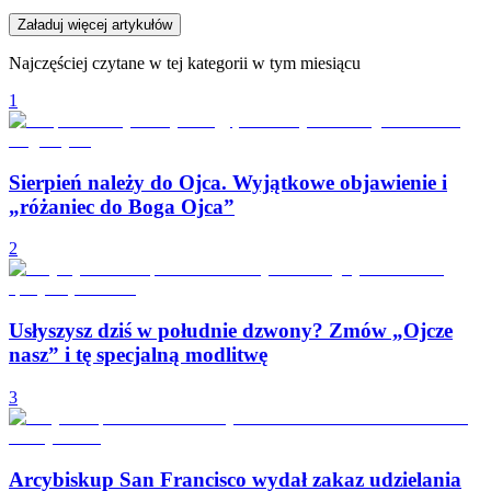
Załaduj więcej artykułów
Najczęściej czytane w tej kategorii w tym miesiącu
1
Sierpień należy do Ojca. Wyjątkowe objawienie i
„różaniec do Boga Ojca”
2
Usłyszysz dziś w południe dzwony? Zmów „Ojcze
nasz” i tę specjalną modlitwę
3
Arcybiskup San Francisco wydał zakaz udzielania