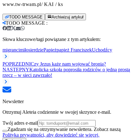
www.tw-trwam.pl/ KAI / ks
TODO MESSAGE
Archiwizuj artykuł
TODO MESSAGE
:
Słowa kluczowe/tagi powiązane z tym artykułem:
migranci
miłosierdzie
Papież
papież Franciszek
Uchodźcy
POPRZEDNI
Czy Jezus każe nam wojować bronią?
NASTĘPNY
Katolicka szkoła poprosiła rodziców o jedną prostą
rzecz – w sieci zawrzało!
Newsletter
Otrzymuj Aleteia codziennie w swojej skrzynce e-mail.
Twój adres e-mail
Zgadzam się na otrzymywanie newslettera. Zobacz naszą
Polityka prywatności, aby dowiedzieć się więcej.