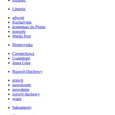
różaniec
Liturgia
adwent
Eucharystia
komentarz do Pisma
pogrzeb
Wielki Post
Pielgrzymka
Częstochowa
Guadalupe
Jasna Góra
Rozwój Duchowy
grzech
nawrócenie
powołanie
rozwój duchowy
wiara
Sakramenty