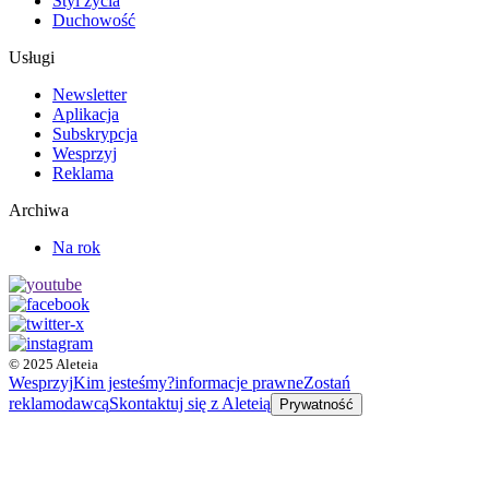
Styl życia
Duchowość
Usługi
Newsletter
Aplikacja
Subskrypcja
Wesprzyj
Reklama
Archiwa
Na rok
© 2025 Aleteia
Wesprzyj
Kim jesteśmy?
informacje prawne
Zostań
reklamodawcą
Skontaktuj się z Aleteią
Prywatność