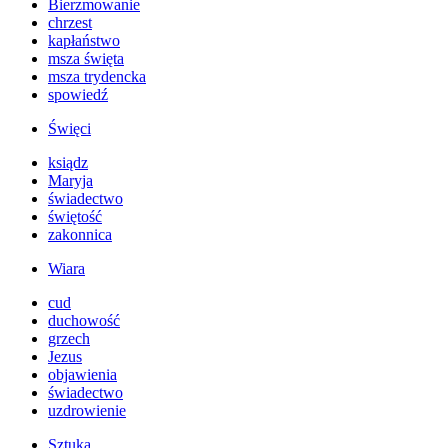
Bierzmowanie
chrzest
kapłaństwo
msza święta
msza trydencka
spowiedź
Święci
ksiądz
Maryja
świadectwo
świętość
zakonnica
Wiara
cud
duchowość
grzech
Jezus
objawienia
świadectwo
uzdrowienie
Sztuka