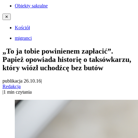
Obiekty sakralne
✕
Kościół
migranci
„To ja tobie powinienem zapłacić”.
Papież opowiada historię o taksówkarzu,
który wiózł uchodźcę bez butów
publikacja 26.10.16
|
Redakcja
|
1
min czytania