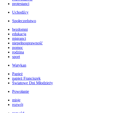
protestanci
Uchodźcy
Społeczeństwo
bezdomni
edukacja
migranci
niepełnosprawność
pomoc
rodzina
sport
Watykan
Papież
papież Franciszek
Światowe Dni Młodzieży
Powołanie
misje
rozwój