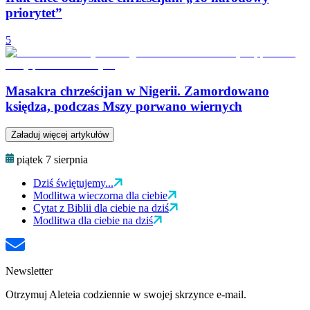
priorytet”
5
Masakra chrześcijan w Nigerii. Zamordowano
księdza, podczas Mszy porwano wiernych
Załaduj więcej artykułów
piątek 7 sierpnia
Dziś świętujemy...
Modlitwa wieczorna dla ciebie
Cytat z Biblii dla ciebie na dziś
Modlitwa dla ciebie na dziś
Newsletter
Otrzymuj Aleteia codziennie w swojej skrzynce e-mail.