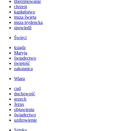
Bierzmowanie
chrzest
kapłaństwo
msza święta
msza trydencka
spowiedź
Święci
ksiądz
Maryja
świadectwo
świętość
zakonnica
Wiara
cud
duchowość
grzech
Jezus
objawienia
świadectwo
uzdrowienie
Sztuka