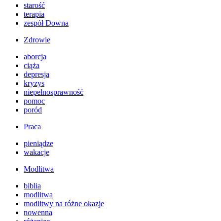
starość
terapia
zespół Downa
Zdrowie
aborcja
ciąża
depresja
kryzys
niepełnosprawność
pomoc
poród
Praca
pieniądze
wakacje
Modlitwa
biblia
modlitwa
modlitwy na różne okazje
nowenna