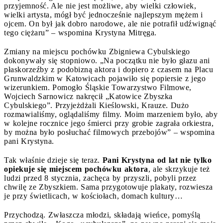
przyjemność. Ale nie jest możliwe, aby wielki człowiek,
wielki artysta, mógł być jednocześnie najlepszym mężem i
ojcem. On był jak dobro narodowe, ale nie potrafił udźwignąć
tego ciężaru” – wspomina Krystyna Mitręga.
Zmiany na miejscu pochówku Zbigniewa Cybulskiego
dokonywały się stopniowo. „Na początku nie było głazu ani
płaskorzeźby z podobizną aktora i dopiero z czasem na Placu
Grunwaldzkim w Katowicach pojawiło się popiersie z jego
wizerunkiem. Pomogło Śląskie Towarzystwo Filmowe,
Wojciech Sarnowicz nakręcił „Katowice Zbyszka
Cybulskiego”. Przyjeżdżali Kieślowski, Krauze. Dużo
rozmawialiśmy, oglądaliśmy filmy. Moim marzeniem było, aby
w kolejne rocznice jego śmierci przy grobie zagrała orkiestra,
by można było posłuchać filmowych przebojów”
–
wspomina
pani Krystyna.
Tak właśnie dzieje się teraz.
Pani Krystyna od lat nie tylko
opiekuje się miejscem pochówku aktora
, ale skrzykuje też
ludzi przed 8 stycznia, zachęca by przyszli, pobyli przez
chwilę ze Zbyszkiem. Sama przygotowuje plakaty, rozwiesza
je przy świetlicach, w kościołach, domach kultury…
Przychodzą. Zwłaszcza młodzi, składają wieńce, pomyślą