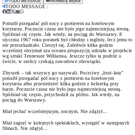
TODO MESSAGE
Archiwizuj artykuł
TODO MESSAGE
:
Potrafił przegadać pół nocy z portierem na hotelowym
korytarzu. Poczucie czasu nie było jego najmocniejszą stroną.
Spóźniał się często. Jak wtedy, na pociąg do Warszawy.
8
stycznia 1967 roku poranek był chłodny i mglisty, lecz jemu to
nie przeszkadzało. Cieszył się. Zaledwie kilka godzin
wcześniej otrzymał zza oceanu propozycję udziału w projekcie
wg sztuki Tennessee Williamsa. Jeszcze tylko ta podróż o
świcie, w stolicy czekają zawodowe obowiązki.
Zbyszek – tak wszyscy go nazywali. Poczciwy „brat–łata”
potrafił przegadać pół nocy z portierem na hotelowym
korytarzu albo przesiedzieć kilka godzin z kelnerką przy
barze. Poczucie czasu nie było jego najmocniejszą stroną.
Spóźniał się często, przychodził za późno. Jak wtedy, na
pociąg do Warszawy.
Miał jechać wcześniejszym, nocnym. Nie zdążył…
Miał zagrać w kolejnych spektaklach, wystąpić w następnych
filmach. Nie zdążył…