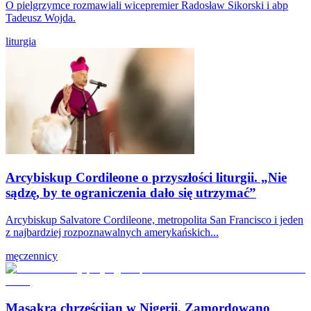
O pielgrzymce rozmawiali wicepremier Radosław Sikorski i abp
Tadeusz Wojda.
liturgia
Arcybiskup Cordileone o przyszłości liturgii. „Nie
sądzę, by te ograniczenia dało się utrzymać”
Arcybiskup Salvatore Cordileone, metropolita San Francisco i jeden
z najbardziej rozpoznawalnych amerykańskich...
męczennicy
Masakra chrześcijan w Nigerii. Zamordowano