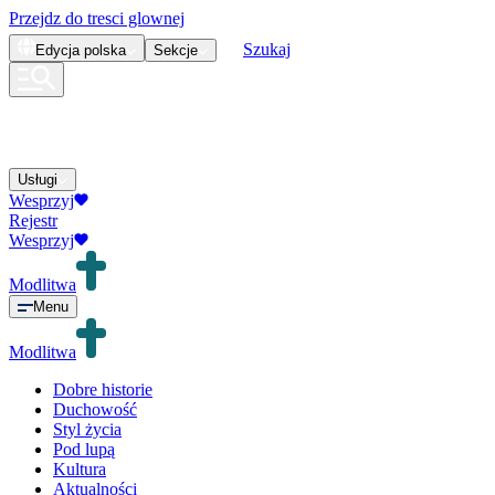
Przejdz do tresci glownej
Szukaj
Edycja
polska
Sekcje
Usługi
Wesprzyj
Rejestr
Wesprzyj
Modlitwa
Menu
Modlitwa
Dobre historie
Duchowość
Styl życia
Pod lupą
Kultura
Aktualności