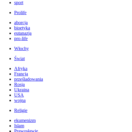
sport
Prolife
aborcja
bioetyka
eutanazja
pro-life
Włochy
Świat
Afryka
Francja
prześladowania
Rosja
Ukraina
USA
wojna
Religie
ekumenizm
Islam
Prawosławie