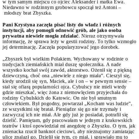
w tym samym miejscu co ojciec Aleksander i matka Ewa.
Niedawno w rodzinnym grobowcu spoczął też Antoni –
młodszy brat Zbyszka.
Pani Krystyna zaczęła pisać listy do władz i różnych
instytucji, aby pomogli odnowić grób, ale jako osoba
prywatna niewiele mogła zdziałać
. Nieraz otrzymywała
informację, że sprawa leży w gestii rodziny. To tylko wzmogło
jej determinację. Zaczęła popularyzować jego dorobek.
„Zbyszek był wielkim Polakiem. Wychowany w rodzinie o
tradycjach ziemiańskich miał duszę społecznika. A nade
wszystko kochał swój zawód, aktorstwo. Ożenił się z piękną
dziewczyną, choć ona „niewiele z niego miała”. Cieszył się,
kiedy urodził się syn, Maciek, ale i on – w pewnym sensie –
stał się ofiarą popularności ojca. Cybulscy nie mieli wtedy
gdzie mieszkać, więc żona z niemowlęciem przyjechała do
rodziny Cybulskich do Katowic. On nie był smutnym
człowiekiem. Był pogodny, powtarzał „Kocham was ludzie”,
ze wszystkimi się bratał. Pieniądze się go nie trzymały i
zazwyczaj ich nie miał. Ale gdy już je posiadał, potrafił się
dzielić. Pamiętam, gdy pracowałam w jednym z krakowskich
teatrów i ktoś opowiedział mi anegdotę o Zbyszku. O tym, jak
znienacka rzucił banknot cieciowi, aby nieznajomy zamiatając
ulicę znalazł go. Dzielił się tym, co miał, i sprawiało mu to