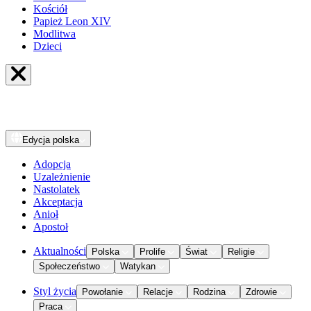
Kościół
Papież Leon XIV
Modlitwa
Dzieci
Edycja
polska
Adopcja
Uzależnienie
Nastolatek
Akceptacja
Anioł
Apostoł
Aktualności
Polska
Prolife
Świat
Religie
Społeczeństwo
Watykan
Styl życia
Powołanie
Relacje
Rodzina
Zdrowie
Praca