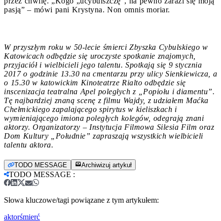
przez chwilę. „Kogo „ucybulszczę”, na pewno zarazi się moją
pasją” – mówi pani Krystyna. Non omnis moriar.
W przyszłym roku w 50-lecie śmierci Zbyszka Cybulskiego w
Katowicach odbędzie się uroczyste spotkanie znajomych,
przyjaciół i wielbicieli jego talentu. Spotkają się 9 stycznia
2017 o godzinie 13.30 na cmentarzu przy ulicy Sienkiewicza, a
o 15.30 w katowickim Kinoteatrze Rialto odbędzie się
inscenizacja teatralna Apel poległych z „Popiołu i diamentu”.
Tę najbardziej znaną scenę z filmu Wajdy, z udziałem Maćka
Chełmickiego zapalającego spirytus w kieliszkach i
wymieniającego imiona poległych kolegów, odegrają znani
aktorzy. Organizatorzy – Instytucja Filmowa Silesia Film oraz
Dom Kultury „Południe” zapraszają wszystkich wielbicieli
talentu aktora.
TODO MESSAGE
Archiwizuj artykuł
TODO MESSAGE
:
Słowa kluczowe/tagi powiązane z tym artykułem:
aktor
śmierć