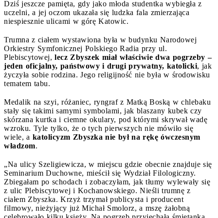
Dziś jeszcze pamięta, gdy jako młoda studentka wybiegła z
uczelni, a jej oczom ukazała się ludzka fala zmierzająca
niespiesznie ulicami w górę Katowic.
Trumna z ciałem wystawiona była w budynku Narodowej
Orkiestry Symfonicznej Polskiego Radia przy ul.
Plebiscytowej,
lecz Zbyszek miał właściwie dwa pogrzeby –
jeden oficjalny, państwowy i drugi prywatny, katolicki
, jak
życzyła sobie rodzina. Jego religijność nie była w środowisku
tematem tabu.
Medalik na szyi, różaniec, ryngraf z Matką Boską w chlebaku
stały się takimi samymi symbolami, jak blaszany kubek czy
skórzana kurtka i ciemne okulary, pod którymi skrywał wadę
wzroku. Tyle tylko, że o tych pierwszych nie mówiło się
wiele, a
katolicyzm Zbyszka nie był na rękę ówczesnym
władzom
.
„Na ulicy Szeligiewicza, w miejscu gdzie obecnie znajduje się
Seminarium Duchowne, mieścił się Wydział Filologiczny.
Zbiegałam po schodach i zobaczyłam, jak tłumy wylewały się
z ulic Plebiscytowej i Kochanowskiego. Nieśli trumnę z
ciałem Zbyszka. Krzyż trzymał publicysta i producent
filmowy, nieżyjący już Michał Smolorz, a mszę żałobną
celebrowało kilku księży. Na pogrzeb przyjechała śmietanka