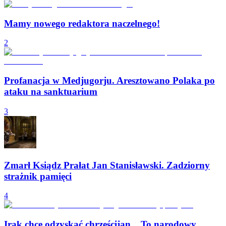
Mamy nowego redaktora naczelnego!
2
Profanacja w Medjugorju. Aresztowano Polaka po
ataku na sanktuarium
3
Zmarł Ksiądz Prałat Jan Stanisławski. Zadziorny
strażnik pamięci
4
Irak chce odzyskać chrześcijan. „To narodowy