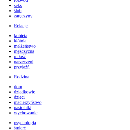
rozwód
seks
ślub
zaręczyny
Relacje
kobieta
kłótnia
małżeństwo
mężczyzna
miłość
narzeczeni
przyjaźń
Rodzina
dom
dziadkowie
dzieci
macierzyństwo
nastolatki
wychowanie
psychologia
śmierć