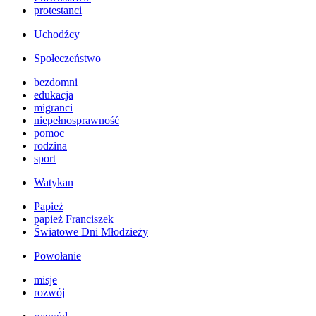
protestanci
Uchodźcy
Społeczeństwo
bezdomni
edukacja
migranci
niepełnosprawność
pomoc
rodzina
sport
Watykan
Papież
papież Franciszek
Światowe Dni Młodzieży
Powołanie
misje
rozwój