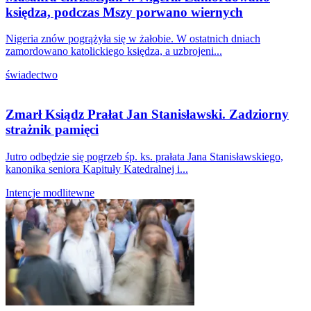
księdza, podczas Mszy porwano wiernych
Nigeria znów pogrążyła się w żałobie. W ostatnich dniach
zamordowano katolickiego księdza, a uzbrojeni...
świadectwo
Zmarł Ksiądz Prałat Jan Stanisławski. Zadziorny
strażnik pamięci
Jutro odbędzie się pogrzeb śp. ks. prałata Jana Stanisławskiego,
kanonika seniora Kapituły Katedralnej i...
Intencje modlitewne