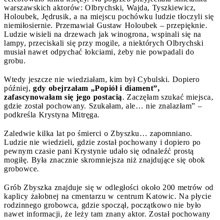
warszawskich aktorów: Olbrychski, Wajda, Tyszkiewicz,
Holoubek, Jędrusik, a na miejscu pochówku ludzie tłoczyli się
niemiłosiernie. Przemawiał Gustaw Holoubek – przepięknie.
Ludzie wisieli na drzewach jak winogrona, wspinali się na
lampy, przeciskali się przy mogile, a niektórych Olbrychski
musiał nawet odpychać łokciami, żeby nie powpadali do
grobu.
Wtedy jeszcze nie wiedziałam, kim był Cybulski. Dopiero
później,
gdy obejrzałam „Popiół i diament”,
zafascynowałam się jego postacią
. Zaczęłam szukać miejsca,
gdzie został pochowany. Szukałam, ale… nie znalazłam” –
podkreśla Krystyna Mitręga.
Zaledwie kilka lat po śmierci o Zbyszku… zapomniano.
Ludzie nie wiedzieli, gdzie został pochowany i dopiero po
pewnym czasie pani Krystynie udało się odnaleźć prostą
mogiłę. Była znacznie skromniejsza niż znajdujące się obok
grobowce.
Grób Zbyszka znajduje się w odległości około 200 metrów od
kaplicy żałobnej na cmentarzu w centrum Katowic. Na płycie
rodzinnego grobowca, gdzie spoczął, początkowo nie było
nawet informacji, że leży tam znany aktor. Został pochowany