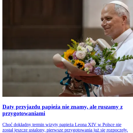
Daty przyjazdu papieża nie znamy, ale ruszamy z
przygotowaniami
Choć dokładny termin wizyty papieża Leona XIV w Polsce nie
został jeszcze ustalony, pierwsze przygotowania już się rozpoczęły.