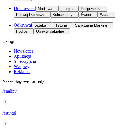
Duchowość
Modlitwa
Liturgia
Pielgrzymka
Rozwój Duchowy
Sakramenty
Święci
Wiara
Odkrywaj
Sztuka
Historia
Sanktuaria Maryjne
Podróż
Obiekty sakralne
Usługi
Newsletter
Aplikacja
Subskrypcja
Wesprzyj
Reklama
Nasze flagowe formaty
Analizy
Artykuł