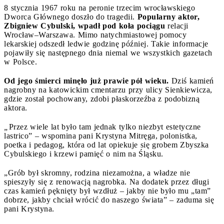
8 stycznia 1967 roku na peronie trzecim wrocławskiego
Dworca Głównego doszło do tragedii.
Popularny aktor,
Zbigniew Cybulski, wpadł pod koła pociągu
relacji
Wrocław–Warszawa. Mimo natychmiastowej pomocy
lekarskiej odszedł ledwie godzinę później. Takie informacje
pojawiły się następnego dnia niemal we wszystkich gazetach
w Polsce.
Od jego śmierci minęło już prawie pół wieku.
Dziś kamień
nagrobny na katowickim cmentarzu przy ulicy Sienkiewicza,
gdzie został pochowany, zdobi płaskorzeźba z podobizną
aktora.
„
Przez wiele lat było tam jednak tylko niezbyt estetyczne
lastrico” – wspomina pani Krystyna Mitręga, polonistka,
poetka i pedagog, która od lat opiekuje się grobem Zbyszka
Cybulskiego i krzewi pamięć o nim na Śląsku.
„Grób był skromny, rodzina niezamożna, a władze nie
spieszyły się z renowacją nagrobka. Na dodatek przez długi
czas kamień pęknięty był wzdłuż – jakby nie było mu „tam”
dobrze, jakby chciał wrócić do naszego świata” – zaduma się
pani Krystyna.