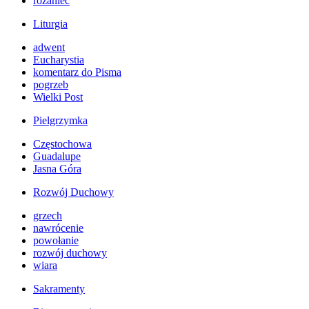
różaniec
Liturgia
adwent
Eucharystia
komentarz do Pisma
pogrzeb
Wielki Post
Pielgrzymka
Częstochowa
Guadalupe
Jasna Góra
Rozwój Duchowy
grzech
nawrócenie
powołanie
rozwój duchowy
wiara
Sakramenty