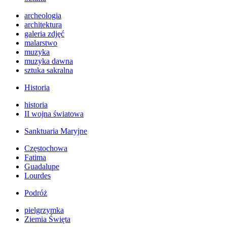
archeologia
architektura
galeria zdjęć
malarstwo
muzyka
muzyka dawna
sztuka sakralna
Historia
historia
II wojna światowa
Sanktuaria Maryjne
Częstochowa
Fatima
Guadalupe
Lourdes
Podróż
pielgrzymka
Ziemia Święta