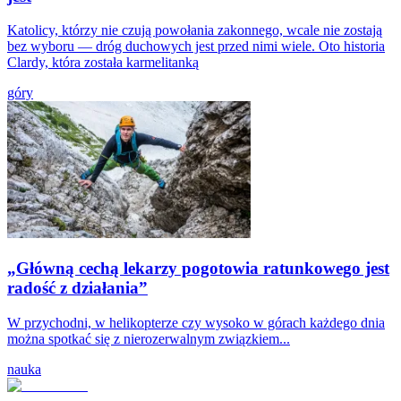
Katolicy, którzy nie czują powołania zakonnego, wcale nie zostają
bez wyboru — dróg duchowych jest przed nimi wiele. Oto historia
Clardy, która została karmelitanką
góry
„Główną cechą lekarzy pogotowia ratunkowego jest
radość z działania”
W przychodni, w helikopterze czy wysoko w górach każdego dnia
można spotkać się z nierozerwalnym związkiem...
nauka