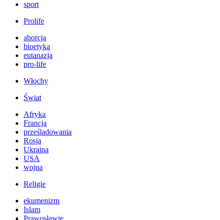
sport
Prolife
aborcja
bioetyka
eutanazja
pro-life
Włochy
Świat
Afryka
Francja
prześladowania
Rosja
Ukraina
USA
wojna
Religie
ekumenizm
Islam
Prawosławie