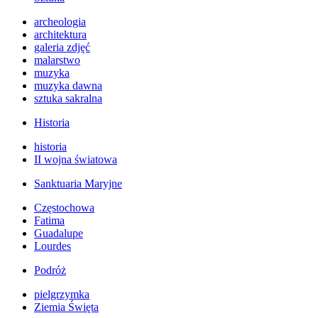
archeologia
architektura
galeria zdjęć
malarstwo
muzyka
muzyka dawna
sztuka sakralna
Historia
historia
II wojna światowa
Sanktuaria Maryjne
Częstochowa
Fatima
Guadalupe
Lourdes
Podróż
pielgrzymka
Ziemia Święta