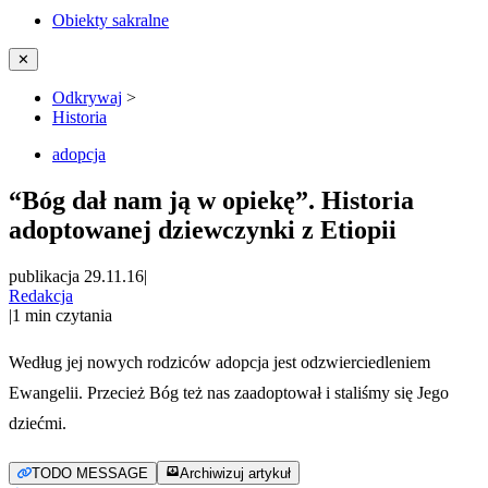
Obiekty sakralne
✕
Odkrywaj
>
Historia
adopcja
“Bóg dał nam ją w opiekę”. Historia
adoptowanej dziewczynki z Etiopii
publikacja 29.11.16
|
Redakcja
|
1
min czytania
Według jej nowych rodziców adopcja jest odzwierciedleniem
Ewangelii. Przecież Bóg też nas zaadoptował i staliśmy się Jego
dziećmi.
TODO MESSAGE
Archiwizuj artykuł