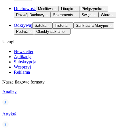
Duchowość
Modlitwa
Liturgia
Pielgrzymka
Rozwój Duchowy
Sakramenty
Święci
Wiara
Odkrywaj
Sztuka
Historia
Sanktuaria Maryjne
Podróż
Obiekty sakralne
Usługi
Newsletter
Aplikacja
Subskrypcja
Wesprzyj
Reklama
Nasze flagowe formaty
Analizy
Artykuł