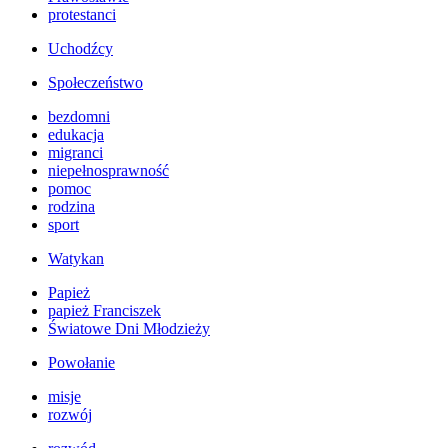
protestanci
Uchodźcy
Społeczeństwo
bezdomni
edukacja
migranci
niepełnosprawność
pomoc
rodzina
sport
Watykan
Papież
papież Franciszek
Światowe Dni Młodzieży
Powołanie
misje
rozwój