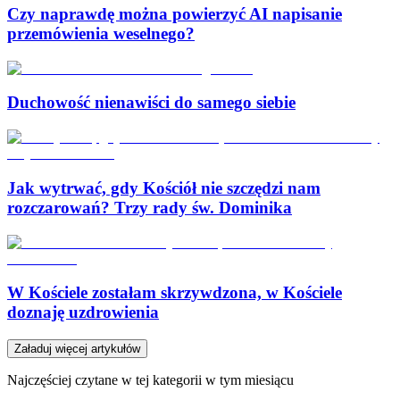
Czy naprawdę można powierzyć AI napisanie
przemówienia weselnego?
Duchowość nienawiści do samego siebie
Jak wytrwać, gdy Kościół nie szczędzi nam
rozczarowań? Trzy rady św. Dominika
W Kościele zostałam skrzywdzona, w Kościele
doznaję uzdrowienia
Załaduj więcej artykułów
Najczęściej czytane w tej kategorii w tym miesiącu