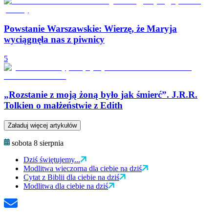
Powstanie Warszawskie: Wierzę, że Maryja
wyciągnęła nas z piwnicy
5
„Rozstanie z moją żoną było jak śmierć”. J.R.R.
Tolkien o małżeństwie z Edith
Załaduj więcej artykułów
sobota 8 sierpnia
Dziś świętujemy...
Modlitwa wieczorna dla ciebie na dziś
Cytat z Biblii dla ciebie na dziś
Modlitwa dla ciebie na dziś