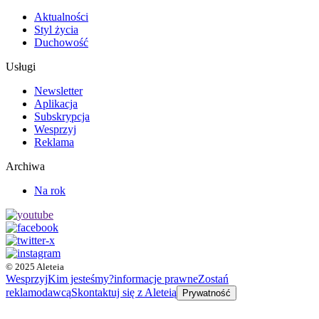
Aktualności
Styl życia
Duchowość
Usługi
Newsletter
Aplikacja
Subskrypcja
Wesprzyj
Reklama
Archiwa
Na rok
© 2025 Aleteia
Wesprzyj
Kim jesteśmy?
informacje prawne
Zostań
reklamodawcą
Skontaktuj się z Aleteią
Prywatność