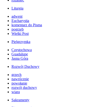
różaniec
Liturgia
adwent
Eucharystia
komentarz do Pisma
pogrzeb
Wielki Post
Pielgrzymka
Częstochowa
Guadalupe
Jasna Góra
Rozwój Duchowy
grzech
nawrócenie
powołanie
rozwój duchowy
wiara
Sakramenty