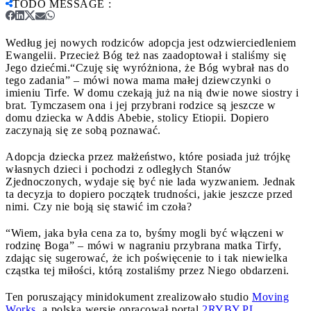
TODO MESSAGE
:
Według jej nowych rodziców adopcja jest odzwierciedleniem
Ewangelii. Przecież Bóg też nas zaadoptował i staliśmy się
Jego dziećmi.
“Czuję się wyróżniona, że Bóg wybrał nas do
tego zadania” – mówi nowa mama małej dziewczynki o
imieniu Tirfe. W domu czekają już na nią dwie nowe siostry i
brat. Tymczasem ona i jej przybrani rodzice są jeszcze w
domu dziecka w Addis Abebie, stolicy Etiopii. Dopiero
zaczynają się ze sobą poznawać.
Adopcja dziecka przez małżeństwo, które posiada już trójkę
własnych dzieci i pochodzi z odległych Stanów
Zjednoczonych, wydaje się być nie lada wyzwaniem. Jednak
ta decyzja to dopiero początek trudności, jakie jeszcze przed
nimi. Czy nie boją się stawić im czoła?
“Wiem, jaka była cena za to, byśmy mogli być włączeni w
rodzinę Boga” – mówi w nagraniu przybrana matka Tirfy,
zdając się sugerować, że ich poświęcenie to i tak niewielka
cząstka tej miłości, którą zostaliśmy przez Niego obdarzeni.
Ten poruszający minidokument zrealizowało studio
Moving
Works
, a polską wersję opracował portal
2RYBY.PL
.