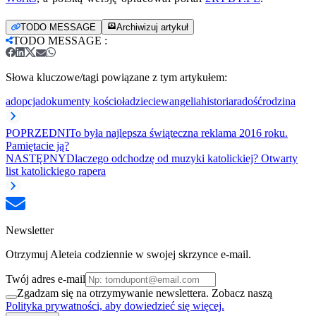
TODO MESSAGE
Archiwizuj artykuł
TODO MESSAGE
:
Słowa kluczowe/tagi powiązane z tym artykułem:
adopcja
dokumenty kościoła
dzieci
ewangelia
historia
radość
rodzina
POPRZEDNI
To była najlepsza świąteczna reklama 2016 roku.
Pamiętacie ją?
NASTĘPNY
Dlaczego odchodzę od muzyki katolickiej? Otwarty
list katolickiego rapera
Newsletter
Otrzymuj Aleteia codziennie w swojej skrzynce e-mail.
Twój adres e-mail
Zgadzam się na otrzymywanie newslettera. Zobacz naszą
Polityka prywatności, aby dowiedzieć się więcej.