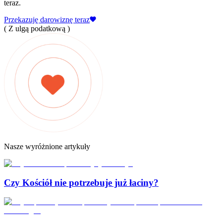
teraz.
Przekazuję darowiznę teraz
( Z ulgą podatkową )
Nasze wyróżnione artykuły
Czy Kościół nie potrzebuje już łaciny?