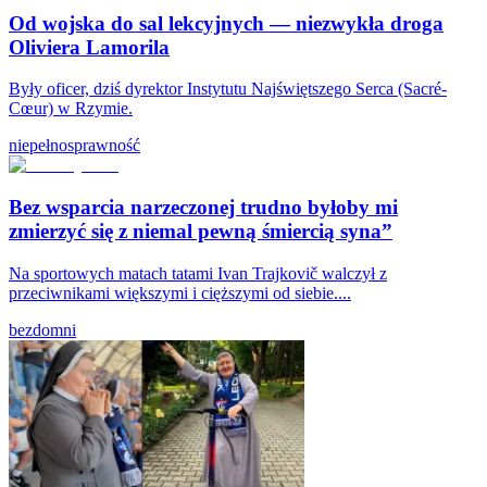
Od wojska do sal lekcyjnych — niezwykła droga
Oliviera Lamorila
Były oficer, dziś dyrektor Instytutu Najświętszego Serca (Sacré-
Cœur) w Rzymie.
niepełnosprawność
Bez wsparcia narzeczonej trudno byłoby mi
zmierzyć się z niemal pewną śmiercią syna”
Na sportowych matach tatami Ivan Trajkovič walczył z
przeciwnikami większymi i cięższymi od siebie....
bezdomni