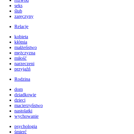
rozwód
seks
ślub
zaręczyny
Relacje
kobieta
kłótnia
małżeństwo
mężczyzna
miłość
narzeczeni
przyjaźń
Rodzina
dom
dziadkowie
dzieci
macierzyństwo
nastolatki
wychowanie
psychologia
śmierć