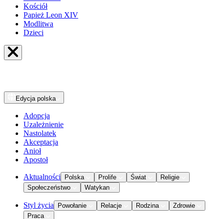
Kościół
Papież Leon XIV
Modlitwa
Dzieci
Edycja
polska
Adopcja
Uzależnienie
Nastolatek
Akceptacja
Anioł
Apostoł
Aktualności
Polska
Prolife
Świat
Religie
Społeczeństwo
Watykan
Styl życia
Powołanie
Relacje
Rodzina
Zdrowie
Praca