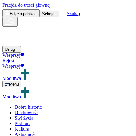
Przejdz do tresci glownej
Szukaj
Edycja
polska
Sekcje
Usługi
Wesprzyj
Rejestr
Wesprzyj
Modlitwa
Menu
Modlitwa
Dobre historie
Duchowość
Styl życia
Pod lupą
Kultura
Aktualności