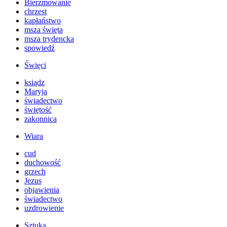
Bierzmowanie
chrzest
kapłaństwo
msza święta
msza trydencka
spowiedź
Święci
ksiądz
Maryja
świadectwo
świętość
zakonnica
Wiara
cud
duchowość
grzech
Jezus
objawienia
świadectwo
uzdrowienie
Sztuka