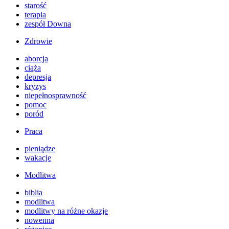
starość
terapia
zespół Downa
Zdrowie
aborcja
ciąża
depresja
kryzys
niepełnosprawność
pomoc
poród
Praca
pieniądze
wakacje
Modlitwa
biblia
modlitwa
modlitwy na różne okazje
nowenna