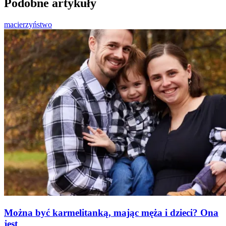
Podobne artykuły
macierzyństwo
Można być karmelitanką, mając męża i dzieci? Ona
jest