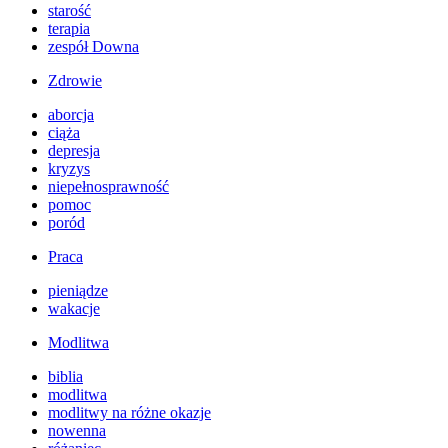
starość
terapia
zespół Downa
Zdrowie
aborcja
ciąża
depresja
kryzys
niepełnosprawność
pomoc
poród
Praca
pieniądze
wakacje
Modlitwa
biblia
modlitwa
modlitwy na różne okazje
nowenna