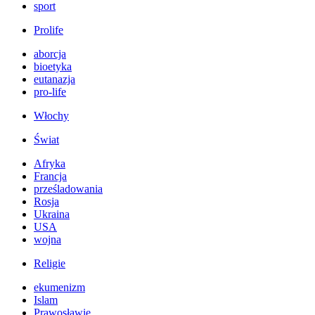
sport
Prolife
aborcja
bioetyka
eutanazja
pro-life
Włochy
Świat
Afryka
Francja
prześladowania
Rosja
Ukraina
USA
wojna
Religie
ekumenizm
Islam
Prawosławie