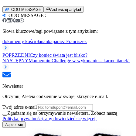
TODO MESSAGE
Archiwizuj artykuł
TODO MESSAGE
:
Słowa kluczowe/tagi powiązane z tym artykułem:
dokumenty kościoła
nauka
papież Franciszek
POPRZEDNI
Czy koniec świata jest blisko?
NASTĘPNY
Mannequin Challenge w wykonaniu... karmelitanek!
Newsletter
Otrzymuj Aleteia codziennie w swojej skrzynce e-mail.
Twój adres e-mail
Zgadzam się na otrzymywanie newslettera. Zobacz naszą
Polityka prywatności, aby dowiedzieć się więcej.
Zapisz się