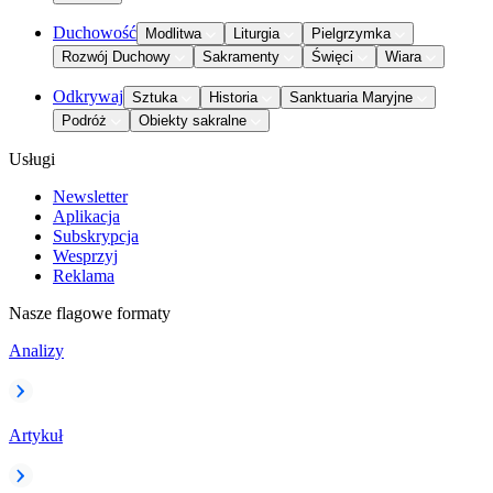
Duchowość
Modlitwa
Liturgia
Pielgrzymka
Rozwój Duchowy
Sakramenty
Święci
Wiara
Odkrywaj
Sztuka
Historia
Sanktuaria Maryjne
Podróż
Obiekty sakralne
Usługi
Newsletter
Aplikacja
Subskrypcja
Wesprzyj
Reklama
Nasze flagowe formaty
Analizy
Artykuł