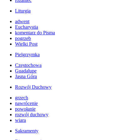
różaniec
Liturgia
adwent
Eucharystia
komentarz do Pisma
pogrzeb
Wielki Post
Pielgrzymka
Częstochowa
Guadalupe
Jasna Góra
Rozwój Duchowy
grzech
nawrócenie
powołanie
rozwój duchowy
wiara
Sakramenty