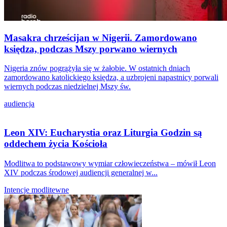
Masakra chrześcijan w Nigerii. Zamordowano
księdza, podczas Mszy porwano wiernych
Nigeria znów pogrążyła się w żałobie. W ostatnich dniach
zamordowano katolickiego księdza, a uzbrojeni napastnicy porwali
wiernych podczas niedzielnej Mszy św.
audiencja
Leon XIV: Eucharystia oraz Liturgia Godzin są
oddechem życia Kościoła
Modlitwa to podstawowy wymiar człowieczeństwa – mówił Leon
XIV podczas środowej audiencji generalnej w...
Intencje modlitewne