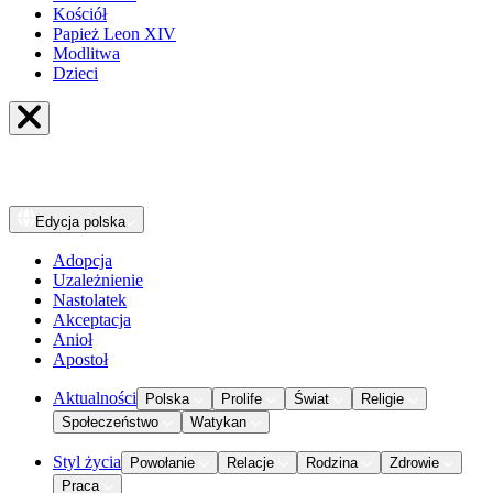
Kościół
Papież Leon XIV
Modlitwa
Dzieci
Edycja
polska
Adopcja
Uzależnienie
Nastolatek
Akceptacja
Anioł
Apostoł
Aktualności
Polska
Prolife
Świat
Religie
Społeczeństwo
Watykan
Styl życia
Powołanie
Relacje
Rodzina
Zdrowie
Praca