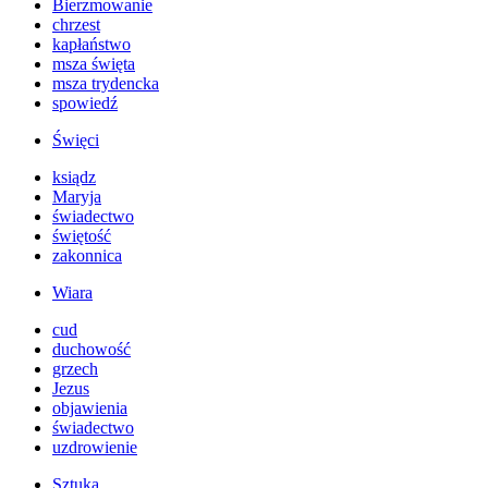
Bierzmowanie
chrzest
kapłaństwo
msza święta
msza trydencka
spowiedź
Święci
ksiądz
Maryja
świadectwo
świętość
zakonnica
Wiara
cud
duchowość
grzech
Jezus
objawienia
świadectwo
uzdrowienie
Sztuka