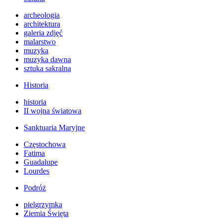
archeologia
architektura
galeria zdjęć
malarstwo
muzyka
muzyka dawna
sztuka sakralna
Historia
historia
II wojna światowa
Sanktuaria Maryjne
Częstochowa
Fatima
Guadalupe
Lourdes
Podróż
pielgrzymka
Ziemia Święta