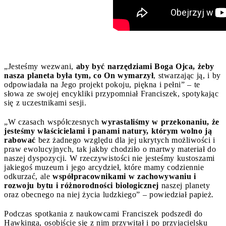
„Jesteśmy wezwani,
aby być narzędziami Boga Ojca, żeby
nasza planeta była tym, co On wymarzył
, stwarzając ją, i by
odpowiadała na Jego projekt pokoju, piękna i pełni” – te
słowa ze swojej encykliki przypomniał Franciszek, spotykając
się z uczestnikami sesji.
„W czasach współczesnych
wyrastaliśmy w przekonaniu, że
jesteśmy właścicielami i panami natury, którym wolno ją
rabować
bez żadnego względu dla jej ukrytych możliwości i
praw ewolucyjnych, tak jakby chodziło o martwy materiał do
naszej dyspozycji. W rzeczywistości nie jesteśmy kustoszami
jakiegoś muzeum i jego arcydzieł, które mamy codziennie
odkurzać, ale
współpracownikami w zachowywaniu i
rozwoju bytu i różnorodności biologicznej
naszej planety
oraz obecnego na niej życia ludzkiego” – powiedział papież.
Podczas spotkania z naukowcami Franciszek podszedł do
Hawkinga, osobiście się z nim przywitał i po przyjacielsku