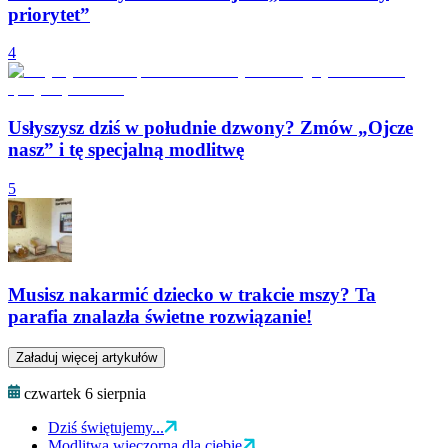
priorytet”
4
Usłyszysz dziś w południe dzwony? Zmów „Ojcze
nasz” i tę specjalną modlitwę
5
Musisz nakarmić dziecko w trakcie mszy? Ta
parafia znalazła świetne rozwiązanie!
Załaduj więcej artykułów
czwartek 6 sierpnia
Dziś świętujemy...
Modlitwa wieczorna dla ciebie