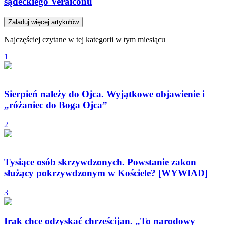
sądeckiego Veraiconu
Załaduj więcej artykułów
Najczęściej czytane w tej kategorii w tym miesiącu
1
Sierpień należy do Ojca. Wyjątkowe objawienie i
„różaniec do Boga Ojca”
2
Tysiące osób skrzywdzonych. Powstanie zakon
służący pokrzywdzonym w Kościele? [WYWIAD]
3
Irak chce odzyskać chrześcijan. „To narodowy