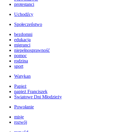
protestanci
Uchodźcy
Społeczeństwo
bezdomni
edukacja
migranci
niepełnosprawność
pomoc
rodzina
sport
Watykan
Papież
papież Franciszek
Światowe Dni Młodzieży
Powołanie
misje
rozwój