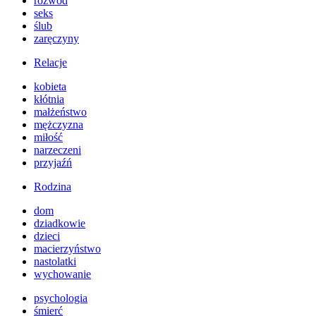
rozwód
seks
ślub
zaręczyny
Relacje
kobieta
kłótnia
małżeństwo
mężczyzna
miłość
narzeczeni
przyjaźń
Rodzina
dom
dziadkowie
dzieci
macierzyństwo
nastolatki
wychowanie
psychologia
śmierć