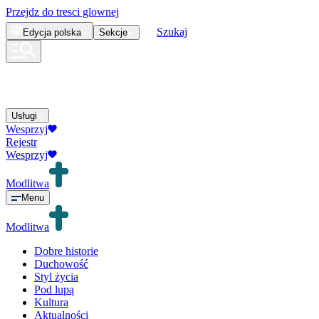
Przejdz do tresci glownej
Szukaj
Edycja
polska
Sekcje
Usługi
Wesprzyj
Rejestr
Wesprzyj
Modlitwa
Menu
Modlitwa
Dobre historie
Duchowość
Styl życia
Pod lupą
Kultura
Aktualności