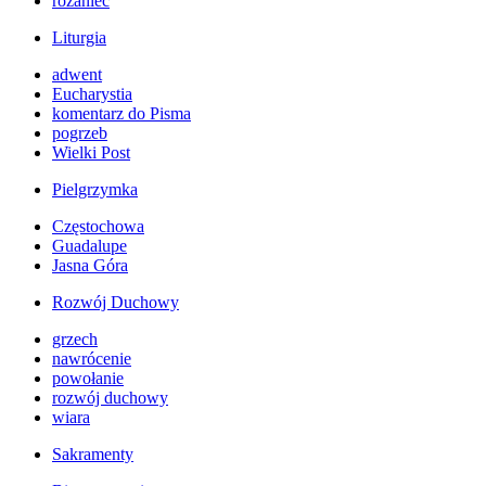
różaniec
Liturgia
adwent
Eucharystia
komentarz do Pisma
pogrzeb
Wielki Post
Pielgrzymka
Częstochowa
Guadalupe
Jasna Góra
Rozwój Duchowy
grzech
nawrócenie
powołanie
rozwój duchowy
wiara
Sakramenty