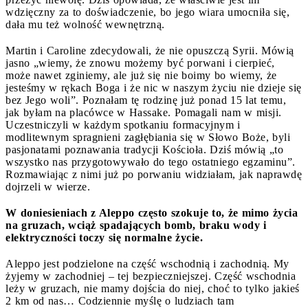
wdzięczny za to doświadczenie, bo jego wiara umocniła się,
dała mu też wolność wewnętrzną.
Martin i Caroline zdecydowali, że nie opuszczą Syrii. Mówią
jasno „wiemy, że znowu możemy być porwani i cierpieć,
może nawet zginiemy, ale już się nie boimy bo wiemy, że
jesteśmy w rękach Boga i że nic w naszym życiu nie dzieje się
bez Jego woli”. Poznałam tę rodzinę już ponad 15 lat temu,
jak byłam na placówce w Hassake. Pomagali nam w misji.
Uczestniczyli w każdym spotkaniu formacyjnym i
modlitewnym spragnieni zagłębiania się w Słowo Boże, byli
pasjonatami poznawania tradycji Kościoła. Dziś mówią „to
wszystko nas przygotowywało do tego ostatniego egzaminu”.
Rozmawiając z nimi już po porwaniu widziałam, jak naprawdę
dojrzeli w wierze.
W doniesieniach z Aleppo często szokuje to, że mimo życia
na gruzach, wciąż spadających bomb, braku wody i
elektryczności toczy się normalne życie.
Aleppo jest podzielone na część wschodnią i zachodnią. My
żyjemy w zachodniej – tej bezpieczniejszej. Część wschodnia
leży w gruzach, nie mamy dojścia do niej, choć to tylko jakieś
2 km od nas… Codziennie myślę o ludziach tam