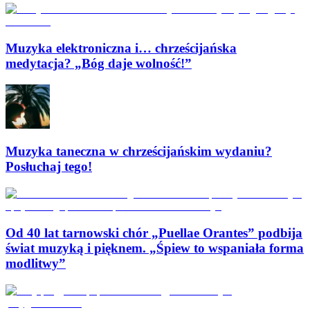
Muzyka elektroniczna i… chrześcijańska
medytacja? „Bóg daje wolność!”
Muzyka taneczna w chrześcijańskim wydaniu?
Posłuchaj tego!
Od 40 lat tarnowski chór „Puellae Orantes” podbija
świat muzyką i pięknem. „Śpiew to wspaniała forma
modlitwy”