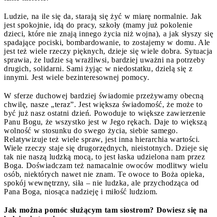
Ludzie, na ile się da, starają się żyć w miarę normalnie. Jak
jest spokojnie, idą do pracy, szkoły (mamy już pokolenie
dzieci, które nie znają innego życia niż wojna), a jak słyszy się
spadające pociski, bombardowanie, to zostajemy w domu. Ale
jest też wiele rzeczy pięknych, dzieje się wiele dobra. Sytuacja
sprawia, że ludzie są wrażliwsi, bardziej uważni na potrzeby
drugich, solidarni. Sami żyjąc w niedostatku, dzielą się z
innymi. Jest wiele bezinteresownej pomocy.
W sferze duchowej bardziej świadomie przeżywamy obecną
chwilę, nasze „teraz”. Jest większa świadomość, że może to
być już nasz ostatni dzień. Powoduje to większe zawierzenie
Panu Bogu, że wszystko jest w Jego rękach. Daje to większą
wolność w stosunku do swego życia, siebie samego.
Relatywizuje też wiele spraw, jest inna hierarchia wartości.
Wiele rzeczy staje się drugorzędnych, nieistotnych. Dzieje się
tak nie naszą ludzką mocą, to jest łaska udzielona nam przez
Boga. Doświadczam też namacalnie owoców modlitwy wielu
osób, niektórych nawet nie znam. Te owoce to Boża opieka,
spokój wewnętrzny, siła – nie ludzka, ale przychodząca od
Pana Boga, niosąca nadzieję i miłość ludziom.
Jak można pomóc służącym tam siostrom? Dowiesz się na