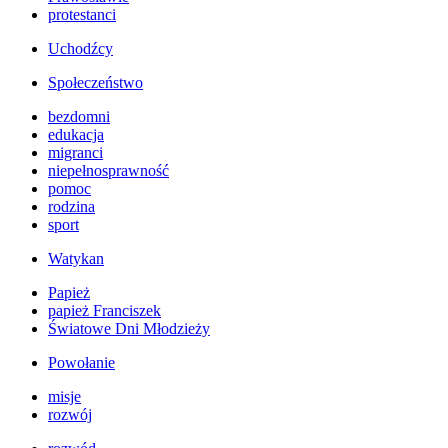
protestanci
Uchodźcy
Społeczeństwo
bezdomni
edukacja
migranci
niepełnosprawność
pomoc
rodzina
sport
Watykan
Papież
papież Franciszek
Światowe Dni Młodzieży
Powołanie
misje
rozwój