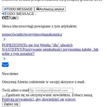
TODO MESSAGE
Archiwizuj artykuł
TODO MESSAGE
:
Słowa kluczowe/tagi powiązane z tym artykułem:
pomoc
świadectwo
syria
wojna
zakonnica
POPRZEDNI
To nie jest Wigilia "dla" ubogich
NASTĘPNY
Przeżywanie niepłodności przypomina żałobę. Jak
sobie z tym poradzić?
Newsletter
Otrzymuj Aleteia codziennie w swojej skrzynce e-mail.
Twój adres e-mail
Zgadzam się na otrzymywanie newslettera. Zobacz naszą
Polityka prywatności, aby dowiedzieć się więcej.
Zapisz się