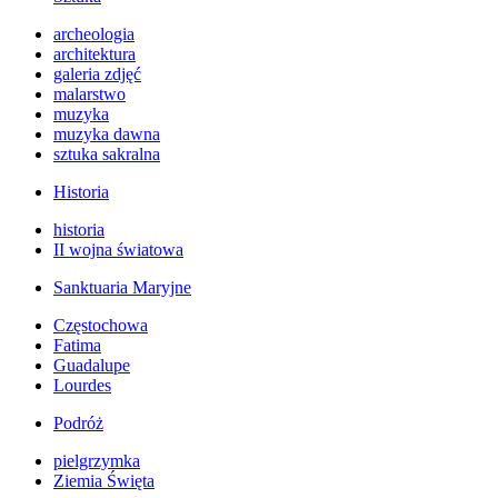
archeologia
architektura
galeria zdjęć
malarstwo
muzyka
muzyka dawna
sztuka sakralna
Historia
historia
II wojna światowa
Sanktuaria Maryjne
Częstochowa
Fatima
Guadalupe
Lourdes
Podróż
pielgrzymka
Ziemia Święta