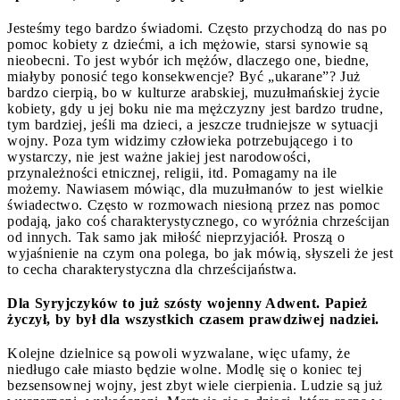
Jesteśmy tego bardzo świadomi. Często przychodzą do nas po
pomoc kobiety z dziećmi, a ich mężowie, starsi synowie są
nieobecni. To jest wybór ich mężów, dlaczego one, biedne,
miałyby ponosić tego konsekwencje? Być „ukarane”? Już
bardzo cierpią, bo w kulturze arabskiej, muzułmańskiej życie
kobiety, gdy u jej boku nie ma mężczyzny jest bardzo trudne,
tym bardziej, jeśli ma dzieci, a jeszcze trudniejsze w sytuacji
wojny. Poza tym widzimy człowieka potrzebującego i to
wystarczy, nie jest ważne jakiej jest narodowości,
przynależności etnicznej, religii, itd. Pomagamy na ile
możemy. Nawiasem mówiąc, dla muzułmanów to jest wielkie
świadectwo. Często w rozmowach niesioną przez nas pomoc
podają, jako coś charakterystycznego, co wyróżnia chrześcijan
od innych. Tak samo jak miłość nieprzyjaciół. Proszą o
wyjaśnienie na czym ona polega, bo jak mówią, słyszeli że jest
to cecha charakterystyczna dla chrześcijaństwa.
Dla Syryjczyków to już szósty wojenny Adwent. Papież
życzył, by był dla wszystkich czasem prawdziwej nadziei.
Kolejne dzielnice są powoli wyzwalane, więc ufamy, że
niedługo całe miasto będzie wolne. Modlę się o koniec tej
bezsensownej wojny, jest zbyt wiele cierpienia. Ludzie są już