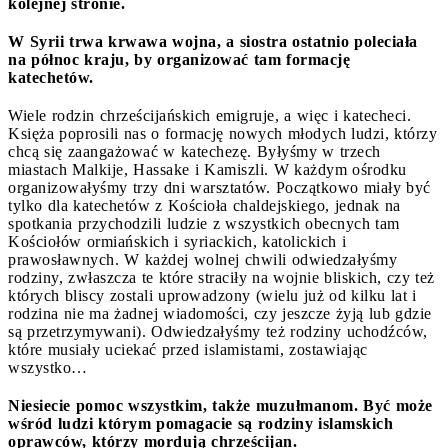
kolejnej stronie.
W Syrii trwa krwawa wojna, a siostra ostatnio poleciała
na północ kraju, by organizować tam formację
katechetów.
Wiele rodzin chrześcijańskich emigruje, a więc i katecheci.
Księża poprosili nas o formację nowych młodych ludzi, którzy
chcą się zaangażować w katechezę. Byłyśmy w trzech
miastach Malkije, Hassake i Kamiszli. W każdym ośrodku
organizowałyśmy trzy dni warsztatów. Początkowo miały być
tylko dla katechetów z Kościoła chaldejskiego, jednak na
spotkania przychodzili ludzie z wszystkich obecnych tam
Kościołów ormiańskich i syriackich, katolickich i
prawosławnych. W każdej wolnej chwili odwiedzałyśmy
rodziny, zwłaszcza te które straciły na wojnie bliskich, czy też
których bliscy zostali uprowadzony (wielu już od kilku lat i
rodzina nie ma żadnej wiadomości, czy jeszcze żyją lub gdzie
są przetrzymywani). Odwiedzałyśmy też rodziny uchodźców,
które musiały uciekać przed islamistami, zostawiając
wszystko…
Niesiecie pomoc wszystkim, także muzułmanom. Być może
wśród ludzi którym pomagacie są rodziny islamskich
oprawców, którzy mordują chrześcijan.