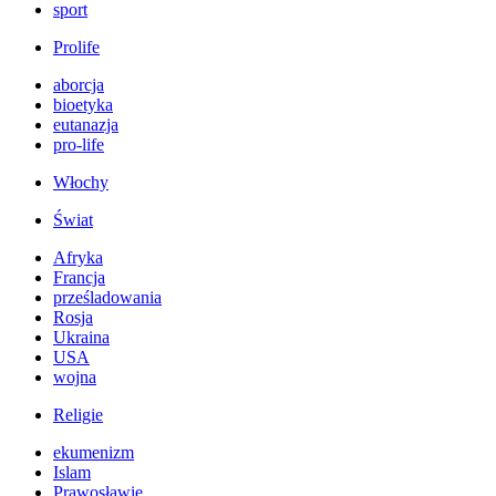
sport
Prolife
aborcja
bioetyka
eutanazja
pro-life
Włochy
Świat
Afryka
Francja
prześladowania
Rosja
Ukraina
USA
wojna
Religie
ekumenizm
Islam
Prawosławie