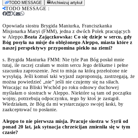
TODO MESSAGE
Archiwizuj artykuł
TODO MESSAGE
:
Opowiada siostra Brygida Maniurka, Franciszkanka
Misjonarka Maryi (FMM), jedna z dwóch Polek pracujących
w Aleppo.
Beata Zajączkowska: Co się dzieje w sercu, gdy
Bóg posyła na misje do oblężonego Aleppo, miasta które z
naszej perspektywy przypomina piekło na ziemi?
s. Brygida Maniurka FMM: Nie tyle Pan Bóg posłał mnie
tutaj, ile raczej czułam w moim sercu Jego delikatne i pełne
szacunku zaproszenie. Jest to misja na którą przełożone nie
wysyłają. Jeśli komuś taki wyjazd zaproponują, zastrzegają, że
można powiedzieć „nie” jeśli nie czujemy się na siłach.
Wracając na Bliski Wschód po roku odnowy duchowej
myślałam o siostrach w Aleppo. Niektóre są tam od początku
wojny, potrzebują odpoczynku, tego by ktoś je zastąpił.
Wiedziałam, że Bóg da mi wystarczająco swojej łaski, by
zaakceptować to posłanie.
Aleppo to nie pierwsza misja. Pracuje siostra w Syrii od
ponad 20 lat, jak sytuacja chrześcijan zmieniła się w tym
czasie?