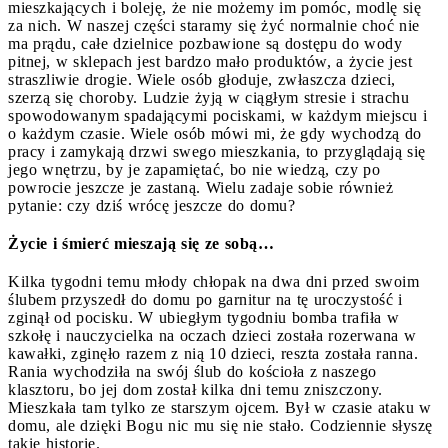
mieszkających i boleję, że nie możemy im pomóc, modlę się
za nich. W naszej części staramy się żyć normalnie choć nie
ma prądu, całe dzielnice pozbawione są dostępu do wody
pitnej, w sklepach jest bardzo mało produktów, a życie jest
straszliwie drogie. Wiele osób głoduje, zwłaszcza dzieci,
szerzą się choroby. Ludzie żyją w ciągłym stresie i strachu
spowodowanym spadającymi pociskami, w każdym miejscu i
o każdym czasie. Wiele osób mówi mi, że gdy wychodzą do
pracy i zamykają drzwi swego mieszkania, to przyglądają się
jego wnętrzu, by je zapamiętać, bo nie wiedzą, czy po
powrocie jeszcze je zastaną. Wielu zadaje sobie również
pytanie: czy dziś wrócę jeszcze do domu?
Życie i śmierć mieszają się ze sobą…
Kilka tygodni temu młody chłopak na dwa dni przed swoim
ślubem przyszedł do domu po garnitur na tę uroczystość i
zginął od pocisku. W ubiegłym tygodniu bomba trafiła w
szkołę i nauczycielka na oczach dzieci została rozerwana w
kawałki, zginęło razem z nią 10 dzieci, reszta została ranna.
Rania wychodziła na swój ślub do kościoła z naszego
klasztoru, bo jej dom został kilka dni temu zniszczony.
Mieszkała tam tylko ze starszym ojcem. Był w czasie ataku w
domu, ale dzięki Bogu nic mu się nie stało. Codziennie słyszę
takie historie.