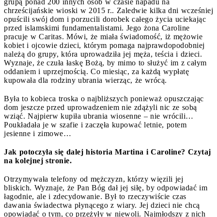
grupą ponad 200 innych osób w czasie napadu na
chrześcijańskie wioski w 2015 r.. Zaledwie kilka dni wcześniej
opuścili swój dom i porzucili dorobek całego życia uciekając
przed islamskimi fundamentalistami. Jego żona Caroline
pracuje w Caritas. Mówi, że miała świadomość, iż mężowie
kobiet i ojcowie dzieci, którym pomaga najprawdopodobniej
należą do grupy, która uprowadziła jej męża, teścia i dzieci.
Wyznaje, że czuła łaskę Bożą, by mimo to służyć im z całym
oddaniem i uprzejmością. Co miesiąc, za każdą wypłatę
kupowała dla rodziny ubrania wierząc, że wrócą.
Była to kobieca troska o najbliższych ponieważ opuszczając
dom jeszcze przed uprowadzeniem nie zdążyli nic ze sobą
wziąć. Najpierw kupiła ubrania wiosenne – nie wrócili…
Poukładała je w szafie i zaczęła kupować letnie, potem
jesienne i zimowe…
Jak potoczyła się dalej historia Martina i Caroline? Czytaj
na kolejnej stronie.
Otrzymywała telefony od mężczyzn, którzy więzili jej
bliskich. Wyznaje, że Pan Bóg dał jej siłę, by odpowiadać im
łagodnie, ale i zdecydowanie. Był to rzeczywiście czas
dawania świadectwa płynącego z wiary. Jej dzieci nie chcą
opowiadać o tym, co przeżyły w niewoli. Najmłodszy z nich