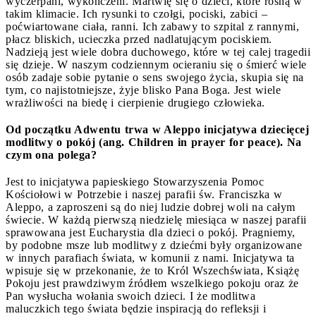
wyczerpani, wykończeni. Martwię się o dzieci, które rosną w
takim klimacie. Ich rysunki to czołgi, pociski, zabici –
poćwiartowane ciała, ranni. Ich zabawy to szpital z rannymi,
płacz bliskich, ucieczka przed nadlatującym pociskiem.
Nadzieją jest wiele dobra duchowego, które w tej calej tragedii
się dzieje. W naszym codziennym ocieraniu się o śmierć wiele
osób zadaje sobie pytanie o sens swojego życia, skupia się na
tym, co najistotniejsze, żyje blisko Pana Boga. Jest wiele
wrażliwości na biedę i cierpienie drugiego człowieka.
Od początku Adwentu trwa w Aleppo inicjatywa dziecięcej
modlitwy o pokój (ang. Children in prayer for peace). Na
czym ona polega?
Jest to inicjatywa papieskiego Stowarzyszenia Pomoc
Kościołowi w Potrzebie i naszej parafii św. Franciszka w
Aleppo, a zaproszeni są do niej ludzie dobrej woli na całym
świecie. W każdą pierwszą niedzielę miesiąca w naszej parafii
sprawowana jest Eucharystia dla dzieci o pokój. Pragniemy,
by podobne msze lub modlitwy z dziećmi były organizowane
w innych parafiach świata, w komunii z nami. Inicjatywa ta
wpisuje się w przekonanie, że to Król Wszechświata, Książę
Pokoju jest prawdziwym źródłem wszelkiego pokoju oraz że
Pan wysłucha wołania swoich dzieci. I że modlitwa
maluczkich tego świata będzie inspiracją do refleksji i