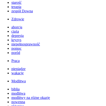
starość
terapia
zespół Downa
Zdrowie
aborcja
ciąża
depresja
kryzys
niepełnosprawność
pomoc
poród
Praca
pieniądze
wakacje
Modlitwa
biblia
modlitwa
modlitwy na różne okazje
nowenna