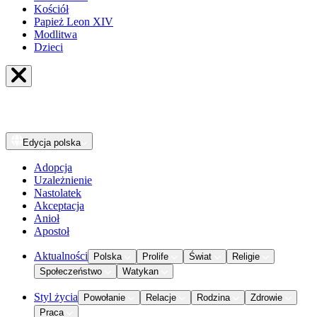
Kościół
Papież Leon XIV
Modlitwa
Dzieci
Edycja
polska
Adopcja
Uzależnienie
Nastolatek
Akceptacja
Anioł
Apostoł
Aktualności
Polska
Prolife
Świat
Religie
Społeczeństwo
Watykan
Styl życia
Powołanie
Relacje
Rodzina
Zdrowie
Praca