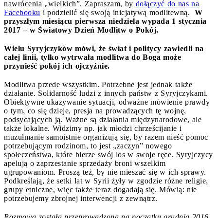
nawrócenia „wielkich”. Zapraszam, by
dołączyć do nas na
Facebooku
i podzielić się swoją inicjatywą modlitewną.
W
przyszłym miesiącu pierwsza niedziela wypada 1 stycznia
2017 – w Światowy Dzień Modlitw o Pokój.
Wielu Syryjczyków mówi, że świat i politycy zawiedli na
całej linii, tylko wytrwała modlitwa do Boga może
przynieść pokój ich ojczyźnie.
Modlitwa przede wszystkim. Potrzebne jest jednak także
działanie. Solidarność ludzi z innych państw z Syryjczykami.
Obiektywne ukazywanie sytuacji, odważne mówienie prawdy
o tym, co się dzieje, presja na prowadzących tę wojnę,
podsycających ją. Ważne są działania międzynarodowe, ale
także lokalne. Widzimy np. jak młodzi chrześcijanie i
muzułmanie samoistnie organizują się, by razem nieść pomoc
potrzebującym rodzinom, to jest „zaczyn” nowego
społeczeństwa, które bierze swój los w swoje ręce. Syryjczycy
apelują o zaprzestanie sprzedaży broni wszelkim
ugrupowaniom. Proszą też, by nie mieszać się w ich sprawy.
Podkreślają, że setki lat w Syrii żyły w zgodzie różne religie,
grupy etniczne, więc także teraz dogadają się. Mówią: nie
potrzebujemy zbrojnej interwencji z zewnątrz.
Rozmowa została przeprowadzona na początku grudnia 2016