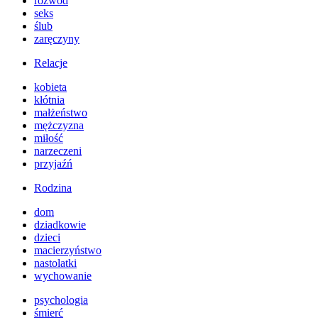
rozwód
seks
ślub
zaręczyny
Relacje
kobieta
kłótnia
małżeństwo
mężczyzna
miłość
narzeczeni
przyjaźń
Rodzina
dom
dziadkowie
dzieci
macierzyństwo
nastolatki
wychowanie
psychologia
śmierć