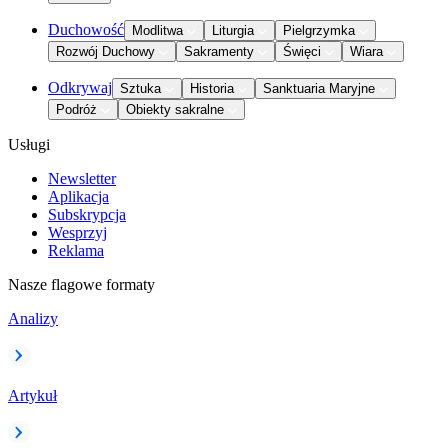
Duchowość
Modlitwa
Liturgia
Pielgrzymka
Rozwój Duchowy
Sakramenty
Święci
Wiara
Odkrywaj
Sztuka
Historia
Sanktuaria Maryjne
Podróż
Obiekty sakralne
Usługi
Newsletter
Aplikacja
Subskrypcja
Wesprzyj
Reklama
Nasze flagowe formaty
Analizy
Artykuł