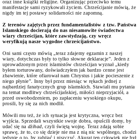
oraz inne książki religijne. Organizując przeciwko temu
manifestacje sami ryzykowali życiem. Chrześcijanie mówią, że
nigdy im tej postawy solidarności nie zapomną.
Z terenów zajętych przez fundamentalistów z tzw. Państwa
Islamskiego docierają do nas niesamowite świadectwa
wiary chrześcijan, które zawstydzają, czy wręcz
weryfikują nasze wygodne chrześcijaństwo.
Oni sami często mówią „teraz zdajemy egzamin z naszej
wiary, dotychczas były to tylko słowne deklaracje”. Jeden z
uprowadzonym przez islamistów chrześcijan wyznał „kiedy
byłem torturowany, doświadczyłem jak bardzo cenne jest
zbawienie, które ofiarował nam Chrystus i jakie pocieszenie z
niego płynie”. Inny był przez miesiąc w rękach jednej z
najbardziej fanatycznych grup islamskich. Stawiali mu pytania
na temat modlitwy chrześcijańskiej, miłości nieprzyjaciół, a
przed oswobodzeniem, po zapłaceniu wysokiego okupu,
prosili, by się za nich modlił.
Mówili mu też, że ich sytuacja jest krytyczna, wręcz bez
wyjścia. Sprzedali wszystkie swoje dobra, opuścili domy, by
udać się na
dżihad
, czyli świętą wojnę. Teraz zdają sobie
sprawę, że to, co się dzieje nie ma z nią nic wspólnego, chodzi
jedynie o to, by zabijać i niszczyć. Akurat ten człowiek nie był