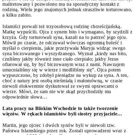
maltretowany i pozwolono mu na sporadyczny kontakt z
rodziną. Wielu jego znajomych jednak straszliwie torturowano,
a kilku zabito.
Islamiści porwali też trzyosobową rodzinę chrześcijańską.
Matkę wypuścili. Ojca z synem bito i wymagano, by szydzili z
krzyża. Gdy torturowali syna, kazali na to patrzeć jego ojcu.
Mówił po czasie, że odczuwał wówczas ogromną boleść i
myślał o cierpieniu, jakie przeżywała Maryja widząc swego
syna biczowanego i wyszydzanego. Wyznał „kiedy nas bito,
czuliśmy jakby również inne ciało cierpiało; jakby Jezus
ofiarował się, by być biczowanym wraz z nami. Nawzajem
umacnialiśmy się w wierze i modliliśmy się”. Ojca potem
wypuszczono, by zdobył pieniądze na wykup za syna. A ten,
choć z natury jest osobą nieśmiałą i małomówną, w czasie
niewoli elokwentnie dyskutował ze swymi oprawcami o
wierze. Mówi, że sam nie wie skąd przychodziły mu
odpowiednie słowa…
Lata pracy na Bliskim Wschodzie to także tworzenie
więzów. W rękach islamistów byli siostry przyjaciele…
Martin, jego ojciec i dwóch synów byli w niewoli tzw.
Państwa Islamskiego przez rok. Zostali uprowadzeni wraz z