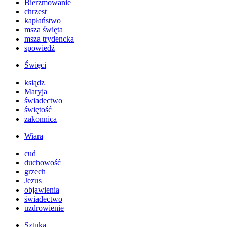
Bierzmowanie
chrzest
kapłaństwo
msza święta
msza trydencka
spowiedź
Święci
ksiądz
Maryja
świadectwo
świętość
zakonnica
Wiara
cud
duchowość
grzech
Jezus
objawienia
świadectwo
uzdrowienie
Sztuka