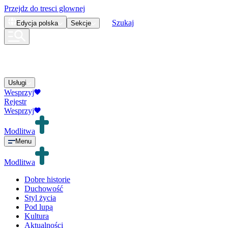
Przejdz do tresci glownej
Szukaj
Edycja
polska
Sekcje
Usługi
Wesprzyj
Rejestr
Wesprzyj
Modlitwa
Menu
Modlitwa
Dobre historie
Duchowość
Styl życia
Pod lupą
Kultura
Aktualności