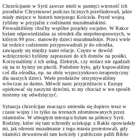
Chrześcijanie w Syrii zawsze mieli w pamięci wierność ich
przodków Chrystusowi podczas licznych prześladowań, jakie
miały miejsce w historii tutejszego Kościoła. Przed wojną
żyliśmy w przyjaźni z rodzinami muzułmańskimi.
Prowadziliśmy choćby wspólne projekty socjalne. W Rakce
byłam odpowiedzialna za ośrodek dla niepełnosprawnych, w
którym 99 proc. stanowiły dzieci muzułmańskie. Przez wiele
lat rodzice codziennie przyprowadzali je do ośrodka,
zawiązały się między nami relacje. Często w dowód
wdzięczności byliśmy zapraszani do ich domów na posiłki.
Korzystaliśmy z ich usług. Elektryk, czy stolarz nie zgadzali
się na to byśmy im płacili. Podobnie było, gdy kupowaliśmy
coś dla ośrodka, np. na obóz wypoczynkowo-terapeutyczny
dla naszych dzieci. Wiele produktów otrzymywaliśmy
wówczas za darmo. Mówili nam: przyjeżdżacie z Europy
opiekować się naszymi dziećmi, to my chociaż w ten sposób
możemy się odwdzięczyć.
Sytuacja chrześcijan znacząco zmieniła się dopiero teraz w
czasie wojny i to tylko na terenach zdominowanych przez
islamistów. W ubiegłym miesiącu byłam na północy Syrii.
Rodziny, które się tam schroniły uciekając z Rakki opowiadały
mi, jak rdzenni muzułmanie z tego miasta protestowali, gdy
islamiści dewastowali tam kościoły i publicznie palili Biblie