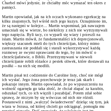
Charbel mówi jedynie, że chciałby móc wymazać ten okres z
pamięci.
Martin opowiadał, jak na ich oczach wykonano egzekucję na
kilku znajomych, był wśród nich jego kuzyn. Oznajmiono im,
że są następni w kolejce… Martin wspominał, jak nawzajem
umacniali się w wierze, bo niektórzy z nich nie wytrzymywali
tego napięcia. Byli tacy, co wyparli się wiary i przeszli na
islam. Martin mówił, że fundamentaliści ich deprecjonowali,
większy szacunek mieli do tych chrześcijan, którzy mimo
zastraszania nie poddali się i starali wykorzystywać każdą
rozmowę ze swymi oprawcami do tego, by im mówić o
chrześcijaństwie, o Biblii. Przetrzymywani w niewoli
chrześcijanie robili różańce z pestek oliwek, które dostawali na
posiłki – na nich się modlili.
Martin pisał też codziennie do Caroline listy, choć nie mógł
ich wysłać. Jego żona przechowuje je teraz jak skarb i
pokazuje innym. Martin opowiadał, że po wypuszczeniu na
wolność ogarnęła go taka złość, że chciał złapać za karabin,
odszukać tych, co ich więzili i pozabijać. Potem zdał sobie
sprawę, że niczym by się wówczas od nich nie różnił.
Postanowił z nimi „walczyć świadectwem” dzieląc się tym, jak
wiara w Jezusa, od której chcieli go odciągnąć, pomogła mu
przeżyć niewolę. Dziś opowiada, że właściwie jest im