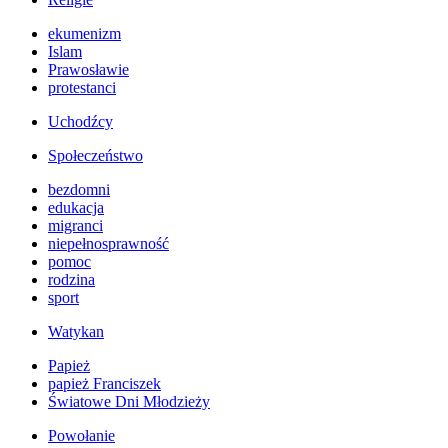
ekumenizm
Islam
Prawosławie
protestanci
Uchodźcy
Społeczeństwo
bezdomni
edukacja
migranci
niepełnosprawność
pomoc
rodzina
sport
Watykan
Papież
papież Franciszek
Światowe Dni Młodzieży
Powołanie