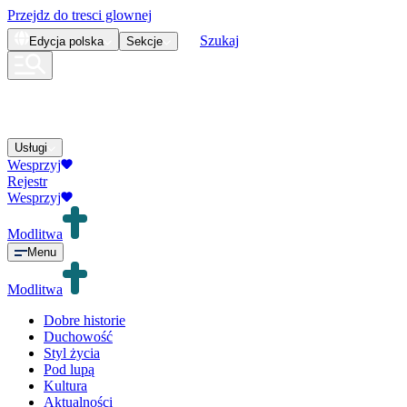
Przejdz do tresci glownej
Szukaj
Edycja
polska
Sekcje
Usługi
Wesprzyj
Rejestr
Wesprzyj
Modlitwa
Menu
Modlitwa
Dobre historie
Duchowość
Styl życia
Pod lupą
Kultura
Aktualności