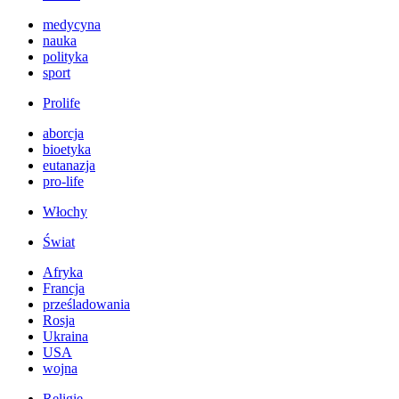
medycyna
nauka
polityka
sport
Prolife
aborcja
bioetyka
eutanazja
pro-life
Włochy
Świat
Afryka
Francja
prześladowania
Rosja
Ukraina
USA
wojna
Religie