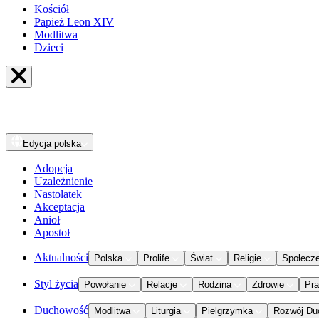
Kościół
Papież Leon XIV
Modlitwa
Dzieci
Edycja
polska
Adopcja
Uzależnienie
Nastolatek
Akceptacja
Anioł
Apostoł
Aktualności
Polska
Prolife
Świat
Religie
Społecz
Styl życia
Powołanie
Relacje
Rodzina
Zdrowie
Pr
Duchowość
Modlitwa
Liturgia
Pielgrzymka
Rozwój Du