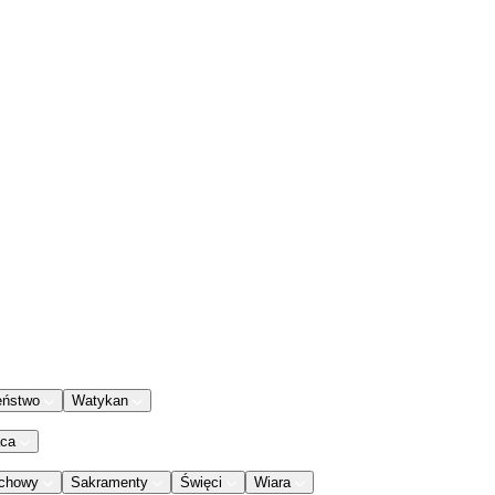
eństwo
Watykan
aca
chowy
Sakramenty
Święci
Wiara