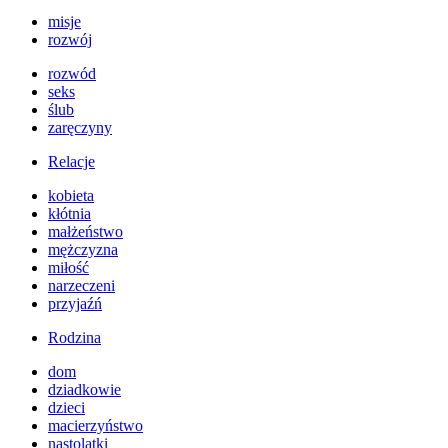
misje
rozwój
rozwód
seks
ślub
zaręczyny
Relacje
kobieta
kłótnia
małżeństwo
mężczyzna
miłość
narzeczeni
przyjaźń
Rodzina
dom
dziadkowie
dzieci
macierzyństwo
nastolatki