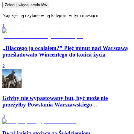
Załaduj więcej artykułów
Najczęściej czytane w tej kategorii w tym miesiącu
1
„Dlaczego ja ocalałem?” Pięć minut nad Warszawą
prześladowało Wincentego do końca życia
2
Gdyby nie wypastowany but, być może nie
przeżyłby Powstania Warszawskiego…
3
Dwaj księża stojący za Śródziemiem