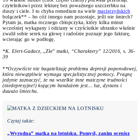
czytelnikowi przez lekturę bez poważnego uszczerbku na
duszy i ciele. I to chyba remedium na wiele
macierzyńskich
bolączek** – bo cóż innego nam pozostaje, jeśli nie śmiech?
Pytam ja, matka rocznego chłopczyka, który kilka minut
wcześniej wykąpany i odziany w czyściutkie ubranko właśnie
zwalił sobie serek na głowę i radośnie poznaje jego fakturę,
wcierając go w podłogę.
*K. Elert-Gadacz,
„Złe” matki
, “Charaktery” 12/2016, s. 36-
39
*
*Oczywiście nie bagatelizuję problemu depresji poporodowej,
która niewątpliwie wymaga specjalistycznej pomocy. Pragnę
jedynie zaznaczyć, że na wszelkie inne matczyne trudności
(niedepresyjne!) kojącym bandażem jest… luz, dystans i
duuużo śmiechu.
Czytaj także:
„Wyrodna” matka na lotnisku. Pomyśl, zanim ocenisz