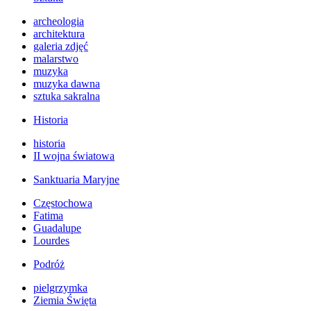
archeologia
architektura
galeria zdjęć
malarstwo
muzyka
muzyka dawna
sztuka sakralna
Historia
historia
II wojna światowa
Sanktuaria Maryjne
Częstochowa
Fatima
Guadalupe
Lourdes
Podróż
pielgrzymka
Ziemia Święta