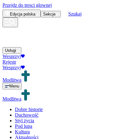
Przejdz do tresci glownej
Szukaj
Edycja
polska
Sekcje
Usługi
Wesprzyj
Rejestr
Wesprzyj
Modlitwa
Menu
Modlitwa
Dobre historie
Duchowość
Styl życia
Pod lupą
Kultura
Aktualności