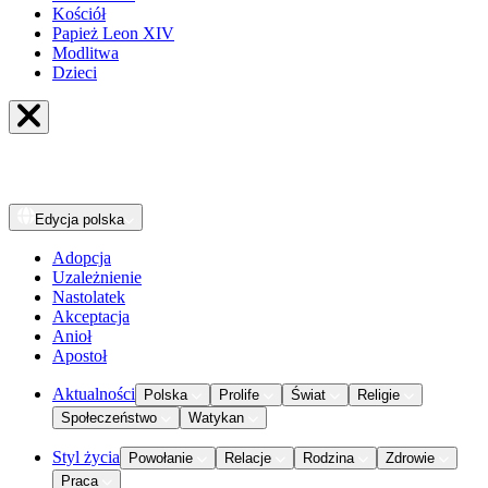
Kościół
Papież Leon XIV
Modlitwa
Dzieci
Edycja
polska
Adopcja
Uzależnienie
Nastolatek
Akceptacja
Anioł
Apostoł
Aktualności
Polska
Prolife
Świat
Religie
Społeczeństwo
Watykan
Styl życia
Powołanie
Relacje
Rodzina
Zdrowie
Praca