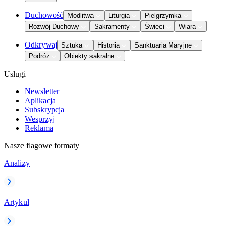
Duchowość
Modlitwa
Liturgia
Pielgrzymka
Rozwój Duchowy
Sakramenty
Święci
Wiara
Odkrywaj
Sztuka
Historia
Sanktuaria Maryjne
Podróż
Obiekty sakralne
Usługi
Newsletter
Aplikacja
Subskrypcja
Wesprzyj
Reklama
Nasze flagowe formaty
Analizy
Artykuł