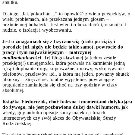
smutku.
Dlatego „Jak pokochać…” to opowieść z wielu perspektyw, o
wielu problemach, ale przekazana jednym głosem –
bezimiennej bohaterki. Jest więc i o bezradności, o smutku i
nudzie, o izolacji i wyobcowaniu.
Jest
o zmaganiach się z fizycznością (ciało po ciąży i
porodzie już nigdy nie będzie takie samo), powrocie do
pracy i tym najważniejszym – matczynej
multizadaniowości
.
Tej błogosławionej (a jednocześnie
przeklętej!) umiejętności, która pozwala na karmienie jedną
ręką i dopinanie drugą superważnej umowy, wykonywanie
telefonów, przelewów itd., a która ma jeden, poważny skutek
uboczny – zmęczenie, totalne wypalenie, powracające
pragnienie zamknięcia się choć na trzy godziny w ciszy
absolutnej.
Książka Fiedorczuk, choć bolesna i momentami dotykająca
do żywego, nie jest pozbawiona dużej dawki humoru
, jak
wtedy, gdy autorka opisuje spory matek na forach
internetowych czy swój akces do Obywatelskiej Straży
Rodzicielskiej.
To właśnie humor (choć często czarny) pozwala przebrnąć