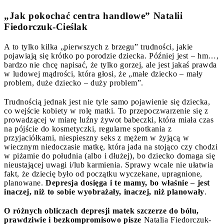
„Jak pokochać centra handlowe” Natalii
Fiedorczuk-Cieślak
A to tylko kilka „pierwszych z brzegu” trudności, jakie
pojawiają się krótko po porodzie dziecka. Później jest – hm…,
bardzo nie chcę napisać, że tylko gorzej, ale jest jakaś prawda
w ludowej mądrości, która głosi, że „małe dziecko – mały
problem, duże dziecko – duży problem”.
Trudnością jednak jest nie tyle samo pojawienie się dziecka,
co wejście kobiety w rolę matki. To przepoczwarzenie się z
prowadzącej w miarę luźny żywot babeczki, która miała czas
na pójście do kosmetyczki, regularne spotkania z
przyjaciółkami, niespieszny seks z mężem w żyjącą w
wiecznym niedoczasie matkę, która jada na stojąco czy chodzi
w piżamie do południa (albo i dłużej), bo dziecko domaga się
nieustającej uwagi i/lub karmienia. Sprawy wcale nie ułatwia
fakt, że dziecię było od początku wyczekane, upragnione,
planowane.
Depresja dosięga i te mamy, bo właśnie – jest
inaczej, niż to sobie wyobrażały, inaczej, niż planowały
.
O różnych obliczach depresji matek szczerze do bólu,
prawdziwie i bezkompromisowo pisze
Natalia Fiedorczuk-