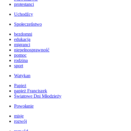
protestanci
Uchodźcy
Społeczeństwo
bezdomni
edukacja
migranci
niepełnosprawność
pomoc
rodzina
sport
Watykan
Papież
papież Franciszek
Światowe Dni Młodzieży
Powołanie
misje
rozwój