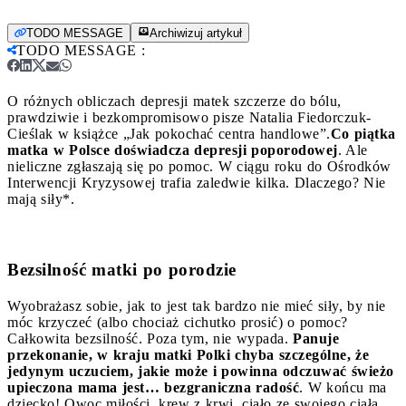
TODO MESSAGE
Archiwizuj artykuł
TODO MESSAGE
:
O różnych obliczach depresji matek szczerze do bólu,
prawdziwie i bezkompromisowo pisze Natalia Fiedorczuk-
Cieślak w książce „Jak pokochać centra handlowe”.
Co piątka
matka w Polsce doświadcza depresji poporodowej
. Ale
nieliczne zgłaszają się po pomoc. W ciągu roku do Ośrodków
Interwencji Kryzysowej trafia zaledwie kilka. Dlaczego? Nie
mają siły*.
Bezsilność matki po porodzie
Wyobrażasz sobie, jak to jest tak bardzo nie mieć siły, by nie
móc krzyczeć (albo chociaż cichutko prosić) o pomoc?
Całkowita bezsilność. Poza tym, nie wypada.
Panuje
przekonanie, w kraju matki Polki chyba szczególne, że
jedynym uczuciem, jakie może i powinna odczuwać świeżo
upieczona mama jest… bezgraniczna radość
. W końcu ma
dziecko! Owoc miłości, krew z krwi, ciało ze swojego ciała.