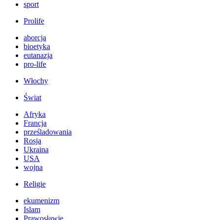
sport
Prolife
aborcja
bioetyka
eutanazja
pro-life
Włochy
Świat
Afryka
Francja
prześladowania
Rosja
Ukraina
USA
wojna
Religie
ekumenizm
Islam
Prawosławie