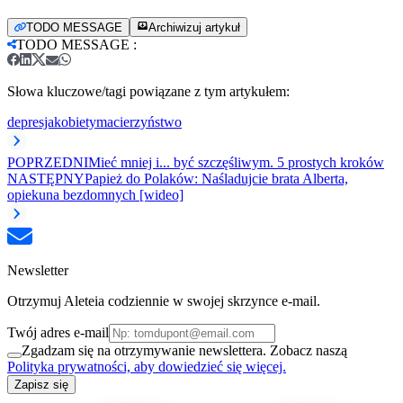
TODO MESSAGE
Archiwizuj artykuł
TODO MESSAGE
:
Słowa kluczowe/tagi powiązane z tym artykułem:
depresja
kobiety
macierzyństwo
POPRZEDNI
Mieć mniej i... być szczęśliwym. 5 prostych kroków
NASTĘPNY
Papież do Polaków: Naśladujcie brata Alberta,
opiekuna bezdomnych [wideo]
Newsletter
Otrzymuj Aleteia codziennie w swojej skrzynce e-mail.
Twój adres e-mail
Zgadzam się na otrzymywanie newslettera. Zobacz naszą
Polityka prywatności, aby dowiedzieć się więcej.
Zapisz się