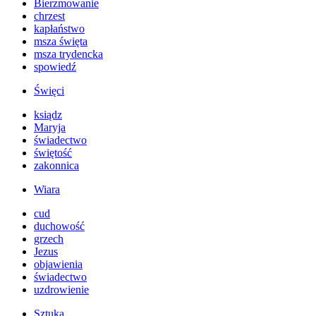
Bierzmowanie
chrzest
kapłaństwo
msza święta
msza trydencka
spowiedź
Święci
ksiądz
Maryja
świadectwo
świętość
zakonnica
Wiara
cud
duchowość
grzech
Jezus
objawienia
świadectwo
uzdrowienie
Sztuka