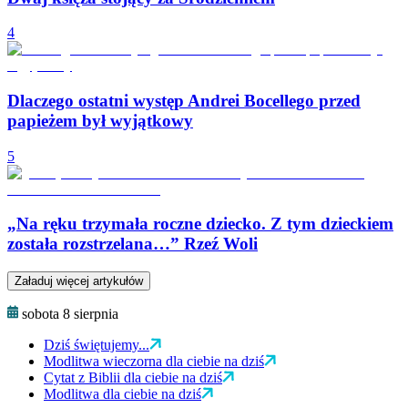
4
Dlaczego ostatni występ Andrei Bocellego przed
papieżem był wyjątkowy
5
„Na ręku trzymała roczne dziecko. Z tym dzieckiem
została rozstrzelana…” Rzeź Woli
Załaduj więcej artykułów
sobota 8 sierpnia
Dziś świętujemy...
Modlitwa wieczorna dla ciebie na dziś
Cytat z Biblii dla ciebie na dziś
Modlitwa dla ciebie na dziś