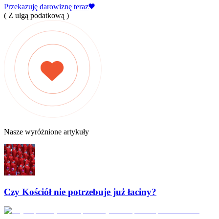
Przekazuję darowiznę teraz
( Z ulgą podatkową )
Nasze wyróżnione artykuły
Czy Kościół nie potrzebuje już łaciny?