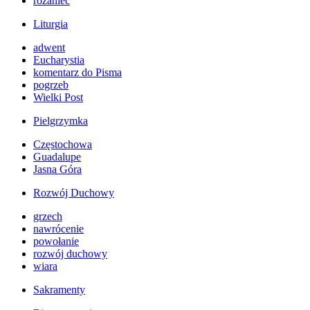
różaniec
Liturgia
adwent
Eucharystia
komentarz do Pisma
pogrzeb
Wielki Post
Pielgrzymka
Częstochowa
Guadalupe
Jasna Góra
Rozwój Duchowy
grzech
nawrócenie
powołanie
rozwój duchowy
wiara
Sakramenty