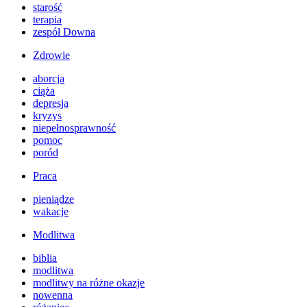
starość
terapia
zespół Downa
Zdrowie
aborcja
ciąża
depresja
kryzys
niepełnosprawność
pomoc
poród
Praca
pieniądze
wakacje
Modlitwa
biblia
modlitwa
modlitwy na różne okazje
nowenna