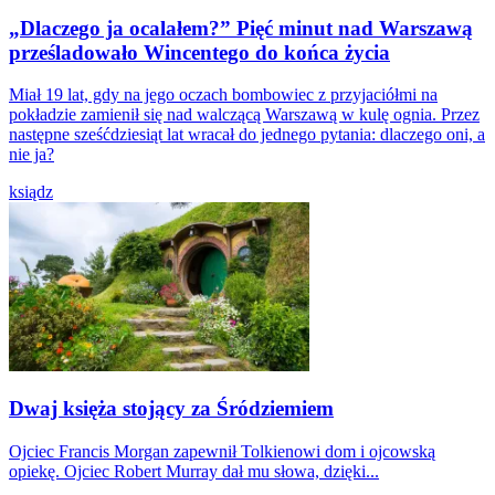
„Dlaczego ja ocalałem?” Pięć minut nad Warszawą
prześladowało Wincentego do końca życia
Miał 19 lat, gdy na jego oczach bombowiec z przyjaciółmi na
pokładzie zamienił się nad walczącą Warszawą w kulę ognia. Przez
następne sześćdziesiąt lat wracał do jednego pytania: dlaczego oni, a
nie ja?
ksiądz
Dwaj księża stojący za Śródziemiem
Ojciec Francis Morgan zapewnił Tolkienowi dom i ojcowską
opiekę. Ojciec Robert Murray dał mu słowa, dzięki...