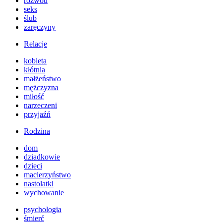
rozwód
seks
ślub
zaręczyny
Relacje
kobieta
kłótnia
małżeństwo
mężczyzna
miłość
narzeczeni
przyjaźń
Rodzina
dom
dziadkowie
dzieci
macierzyństwo
nastolatki
wychowanie
psychologia
śmierć