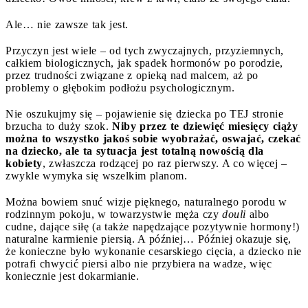
Ale… nie zawsze tak jest.
Przyczyn jest wiele – od tych zwyczajnych, przyziemnych,
całkiem biologicznych, jak spadek hormonów po porodzie,
przez trudności związane z opieką nad malcem, aż po
problemy o głębokim podłożu psychologicznym.
Nie oszukujmy się – pojawienie się dziecka po TEJ stronie
brzucha to duży szok.
Niby przez te dziewięć miesięcy ciąży
można to wszystko jakoś sobie wyobrażać, oswajać, czekać
na dziecko, ale ta sytuacja jest totalną nowością dla
kobiety
, zwłaszcza rodzącej po raz pierwszy. A co więcej –
zwykle wymyka się wszelkim planom.
Można bowiem snuć wizje pięknego, naturalnego porodu w
rodzinnym pokoju, w towarzystwie męża czy
douli
albo
cudne, dające siłę (a także napędzające pozytywnie hormony!)
naturalne karmienie piersią. A później… Później okazuje się,
że konieczne było wykonanie cesarskiego cięcia, a dziecko nie
potrafi chwycić piersi albo nie przybiera na wadze, więc
koniecznie jest dokarmianie.