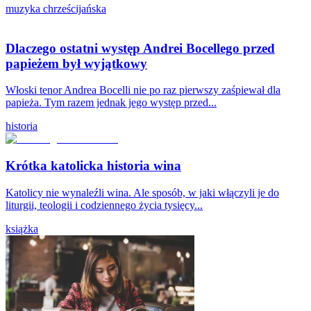
muzyka chrześcijańska
Dlaczego ostatni występ Andrei Bocellego przed
papieżem był wyjątkowy
Włoski tenor Andrea Bocelli nie po raz pierwszy zaśpiewał dla
papieża. Tym razem jednak jego występ przed...
historia
Krótka katolicka historia wina
Katolicy nie wynaleźli wina. Ale sposób, w jaki włączyli je do
liturgii, teologii i codziennego życia tysięcy...
książka