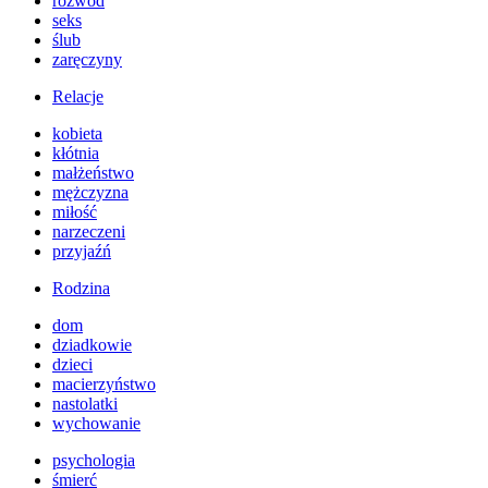
rozwód
seks
ślub
zaręczyny
Relacje
kobieta
kłótnia
małżeństwo
mężczyzna
miłość
narzeczeni
przyjaźń
Rodzina
dom
dziadkowie
dzieci
macierzyństwo
nastolatki
wychowanie
psychologia
śmierć