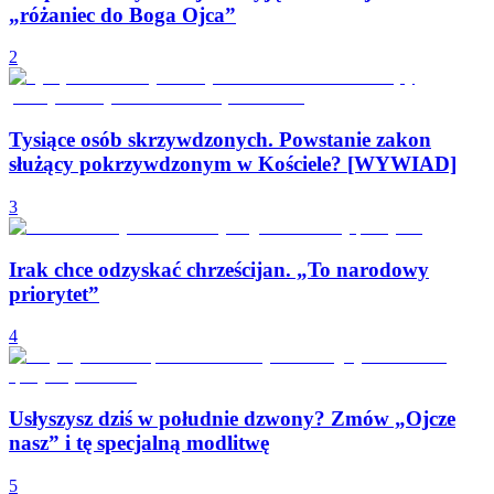
„różaniec do Boga Ojca”
2
Tysiące osób skrzywdzonych. Powstanie zakon
służący pokrzywdzonym w Kościele? [WYWIAD]
3
Irak chce odzyskać chrześcijan. „To narodowy
priorytet”
4
Usłyszysz dziś w południe dzwony? Zmów „Ojcze
nasz” i tę specjalną modlitwę
5