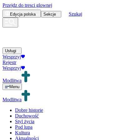
Przejdz do tresci glownej
Szukaj
Edycja
polska
Sekcje
Usługi
Wesprzyj
Rejestr
Wesprzyj
Modlitwa
Menu
Modlitwa
Dobre historie
Duchowość
Styl życia
Pod lupą
Kultura
Aktualności