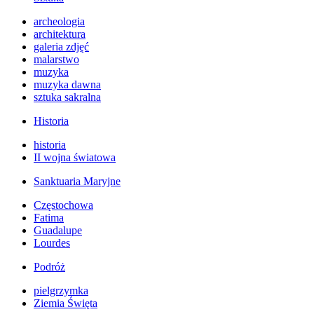
archeologia
architektura
galeria zdjęć
malarstwo
muzyka
muzyka dawna
sztuka sakralna
Historia
historia
II wojna światowa
Sanktuaria Maryjne
Częstochowa
Fatima
Guadalupe
Lourdes
Podróż
pielgrzymka
Ziemia Święta