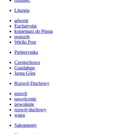
różaniec
Liturgia
adwent
Eucharystia
komentarz do Pisma
pogrzeb
Wielki Post
Pielgrzymka
Częstochowa
Guadalupe
Jasna Góra
Rozwój Duchowy
grzech
nawrócenie
powołanie
rozwój duchowy
wiara
Sakramenty