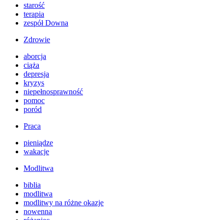
starość
terapia
zespół Downa
Zdrowie
aborcja
ciąża
depresja
kryzys
niepełnosprawność
pomoc
poród
Praca
pieniądze
wakacje
Modlitwa
biblia
modlitwa
modlitwy na różne okazje
nowenna