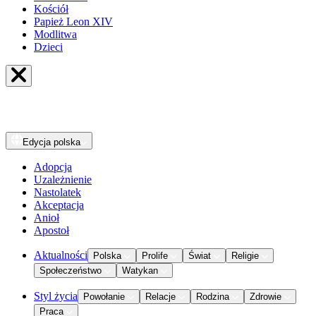
Kościół
Papież Leon XIV
Modlitwa
Dzieci
Edycja
polska
Adopcja
Uzależnienie
Nastolatek
Akceptacja
Anioł
Apostoł
Aktualności
Polska
Prolife
Świat
Religie
Społeczeństwo
Watykan
Styl życia
Powołanie
Relacje
Rodzina
Zdrowie
Praca