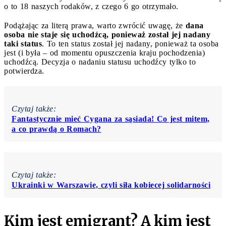
o to 18 naszych rodaków, z czego 6 go otrzymało.
Podążając za literą prawa, warto zwrócić uwagę, że
dana
osoba nie staje się uchodźcą, ponieważ został jej nadany
taki status
.
To ten status został jej nadany, ponieważ ta osoba
jest (i była – od momentu opuszczenia kraju pochodzenia)
uchodźcą. Decyzja o nadaniu statusu uchodźcy tylko to
potwierdza.
Czytaj także:
Fantastycznie mieć Cygana za sąsiada! Co jest mitem,
a co prawdą o Romach?
Czytaj także:
Ukrainki w Warszawie, czyli siła kobiecej solidarności
Kim jest emigrant? A kim jest