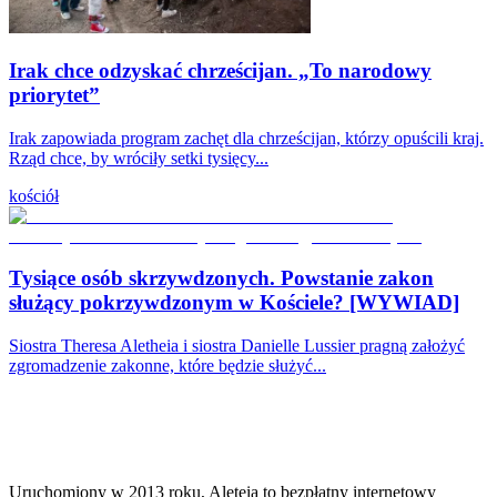
Irak chce odzyskać chrześcijan. „To narodowy
priorytet”
Irak zapowiada program zachęt dla chrześcijan, którzy opuścili kraj.
Rząd chce, by wróciły setki tysięcy...
kościół
Tysiące osób skrzywdzonych. Powstanie zakon
służący pokrzywdzonym w Kościele? [WYWIAD]
Siostra Theresa Aletheia i siostra Danielle Lussier pragną założyć
zgromadzenie zakonne, które będzie służyć...
Uruchomiony w 2013 roku, Aleteia to bezpłatny internetowy