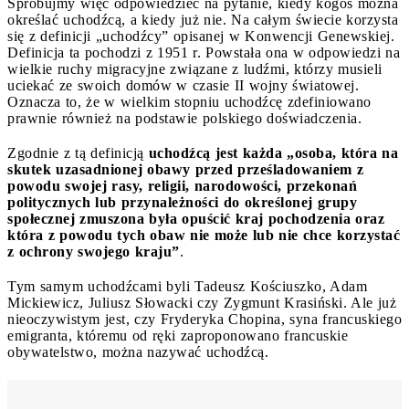
Spróbujmy więc odpowiedzieć na pytanie, kiedy kogoś można
określać uchodźcą, a kiedy już nie. Na całym świecie korzysta
się z definicji „uchodźcy” opisanej w Konwencji Genewskiej.
Definicja ta pochodzi z 1951 r. Powstała ona w odpowiedzi na
wielkie ruchy migracyjne związane z ludźmi, którzy musieli
uciekać ze swoich domów w czasie II wojny światowej.
Oznacza to, że w wielkim stopniu uchodźcę zdefiniowano
prawnie również na podstawie polskiego doświadczenia.
Zgodnie z tą definicją
uchodźcą jest każda „osoba, która na
skutek uzasadnionej obawy przed prześladowaniem z
powodu swojej rasy, religii, narodowości, przekonań
politycznych lub przynależności do określonej grupy
społecznej zmuszona była opuścić kraj pochodzenia oraz
która z powodu tych obaw nie może lub nie chce korzystać
z ochrony swojego kraju”
.
Tym samym uchodźcami byli Tadeusz Kościuszko, Adam
Mickiewicz, Juliusz Słowacki czy Zygmunt Krasiński. Ale już
nieoczywistym jest, czy Fryderyka Chopina, syna francuskiego
emigranta, któremu od ręki zaproponowano francuskie
obywatelstwo, można nazywać uchodźcą.