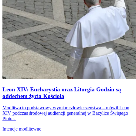
Leon XIV: Eucharystia oraz Liturgia Godzin są
oddechem życia Kościoła
Modlitwa to podstawowy wymiar człowieczeństwa – mówił Leon
XIV podczas środowej audiencji generalnej w Bazylice Świętego
Piotra.
Intencje modlitewne