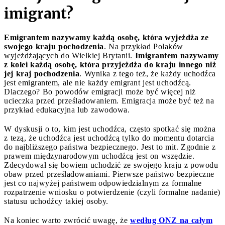
imigrant?
Emigrantem nazywamy każdą osobę, która wyjeżdża ze
swojego kraju pochodzenia
. Na przykład Polaków
wyjeżdżających do Wielkiej Brytanii.
Imigrantem nazywamy
z kolei każdą osobę, która przyjeżdża do kraju innego niż
jej kraj pochodzenia
. Wynika z tego też, że każdy uchodźca
jest emigrantem, ale nie każdy emigrant jest uchodźcą.
Dlaczego? Bo powodów emigracji może być więcej niż
ucieczka przed prześladowaniem. Emigracja może być też na
przykład edukacyjna lub zawodowa.
W dyskusji o to, kim jest uchodźca, często spotkać się można
z tezą, że uchodźca jest uchodźcą tylko do momentu dotarcia
do najbliższego państwa bezpiecznego. Jest to mit. Zgodnie z
prawem międzynarodowym uchodźcą jest on wszędzie.
Zdecydował się bowiem uchodzić ze swojego kraju z powodu
obaw przed prześladowaniami. Pierwsze państwo bezpieczne
jest co najwyżej państwem odpowiedzialnym za formalne
rozpatrzenie wniosku o potwierdzenie (czyli formalne nadanie)
statusu uchodźcy takiej osoby.
Na koniec warto zwrócić uwagę, że
według ONZ na całym