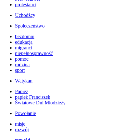
protestanci
Uchodźcy
Społeczeństwo
bezdomni
edukacja
migranci
niepełnosprawność
pomoc
rodzina
sport
Watykan
Papież
papież Franciszek
Światowe Dni Młodzieży
Powołanie
misje
rozwój