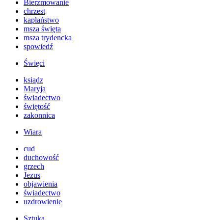
Bierzmowanie
chrzest
kapłaństwo
msza święta
msza trydencka
spowiedź
Święci
ksiądz
Maryja
świadectwo
świętość
zakonnica
Wiara
cud
duchowość
grzech
Jezus
objawienia
świadectwo
uzdrowienie
Sztuka