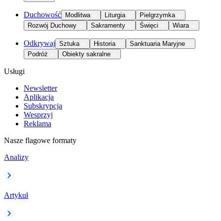
Duchowość
Modlitwa
Liturgia
Pielgrzymka
Rozwój Duchowy
Sakramenty
Święci
Wiara
Odkrywaj
Sztuka
Historia
Sanktuaria Maryjne
Podróż
Obiekty sakralne
Usługi
Newsletter
Aplikacja
Subskrypcja
Wesprzyj
Reklama
Nasze flagowe formaty
Analizy
Artykuł