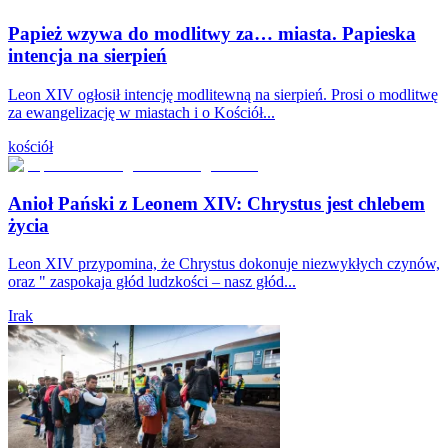
Papież wzywa do modlitwy za… miasta. Papieska
intencja na sierpień
Leon XIV ogłosił intencję modlitewną na sierpień. Prosi o modlitwę
za ewangelizację w miastach i o Kościół...
kościół
Anioł Pański z Leonem XIV: Chrystus jest chlebem
życia
Leon XIV przypomina, że Chrystus dokonuje niezwykłych czynów,
oraz " zaspokaja głód ludzkości – nasz głód...
Irak