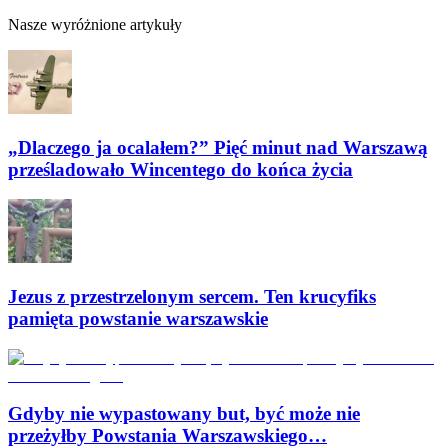
Nasze wyróżnione artykuły
„Dlaczego ja ocalałem?” Pięć minut nad Warszawą
prześladowało Wincentego do końca życia
Jezus z przestrzelonym sercem. Ten krucyfiks
pamięta powstanie warszawskie
Gdyby nie wypastowany but, być może nie
przeżyłby Powstania Warszawskiego…