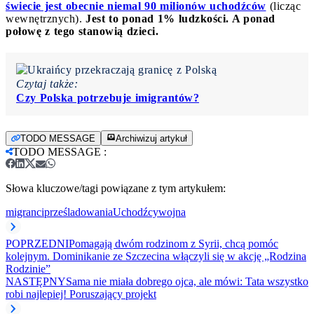
świecie jest obecnie niemal 90 milionów uchodźców
(licząc
wewnętrznych).
Jest to ponad 1% ludzkości. A ponad
połowę z tego stanowią dzieci.
Czytaj także:
Czy Polska potrzebuje imigrantów?
TODO MESSAGE
Archiwizuj artykuł
TODO MESSAGE
:
Słowa kluczowe/tagi powiązane z tym artykułem:
migranci
prześladowania
Uchodźcy
wojna
POPRZEDNI
Pomagają dwóm rodzinom z Syrii, chcą pomóc
kolejnym. Dominikanie ze Szczecina włączyli się w akcję „Rodzina
Rodzinie”
NASTĘPNY
Sama nie miała dobrego ojca, ale mówi: Tata wszystko
robi najlepiej! Poruszający projekt