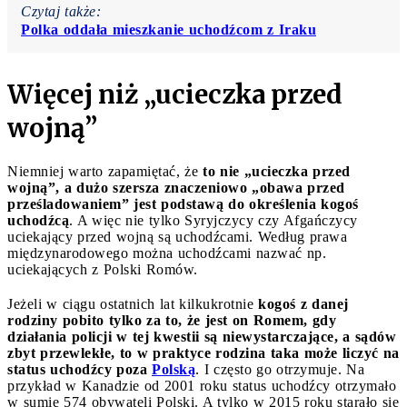
Czytaj także:
Polka oddała mieszkanie uchodźcom z Iraku
Więcej niż „ucieczka przed
wojną”
Niemniej warto zapamiętać, że
to nie „ucieczka przed
wojną”, a dużo szersza znaczeniowo „obawa przed
prześladowaniem” jest podstawą do określenia kogoś
uchodźcą
. A więc nie tylko Syryjczycy czy Afgańczycy
uciekający przed wojną są uchodźcami. Według prawa
międzynarodowego można uchodźcami nazwać np.
uciekających z Polski Romów.
Jeżeli w ciągu ostatnich lat kilkukrotnie
kogoś z danej
rodziny pobito tylko za to, że jest on Romem, gdy
działania policji w tej kwestii są niewystarczające, a sądów
zbyt przewlekłe, to w praktyce rodzina taka może liczyć na
status uchodźcy poza
Polską
. I często go otrzymuje. Na
przykład w Kanadzie od 2001 roku status uchodźcy otrzymało
w sumie 574 obywateli Polski. A tylko w 2015 roku starało się