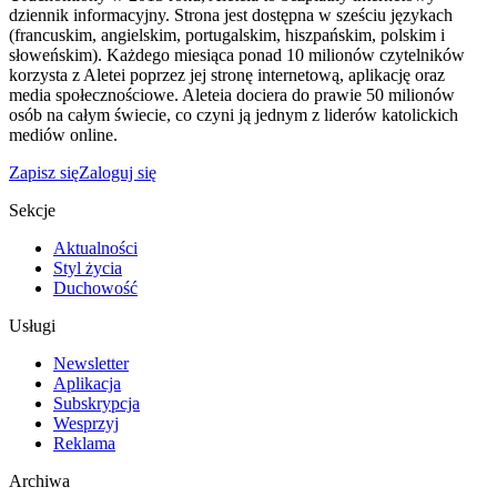
dziennik informacyjny. Strona jest dostępna w sześciu językach
(francuskim, angielskim, portugalskim, hiszpańskim, polskim i
słoweńskim). Każdego miesiąca ponad 10 milionów czytelników
korzysta z Aletei poprzez jej stronę internetową, aplikację oraz
media społecznościowe. Aleteia dociera do prawie 50 milionów
osób na całym świecie, co czyni ją jednym z liderów katolickich
mediów online.
Zapisz się
Zaloguj się
Sekcje
Aktualności
Styl życia
Duchowość
Usługi
Newsletter
Aplikacja
Subskrypcja
Wesprzyj
Reklama
Archiwa