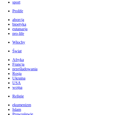
sport
Prolife
aborcja
bioetyka
eutanazja
pro-life
Włochy
Świat
Afryka
Francja
prześladowania
Rosja
Ukraina
USA
wojna
Religie
ekumenizm
Islam
Prawosławie