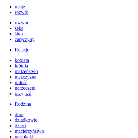
misje
rozwój
rozwód
seks
ślub
zaręczyny
Relacje
kobieta
kłótnia
małżeństwo
mężczyzna
miłość
narzeczeni
przyjaźń
Rodzina
dom
dziadkowie
dzieci
macierzyństwo
nastolatki