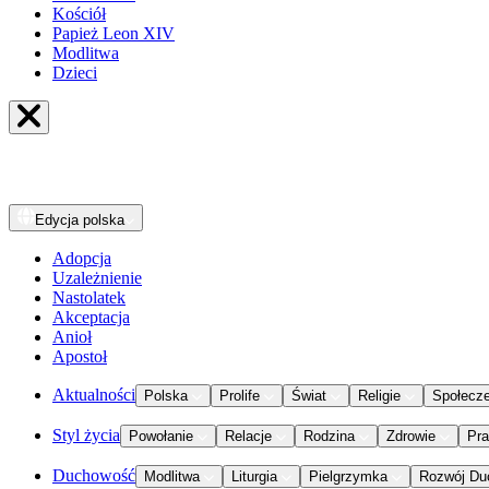
Kościół
Papież Leon XIV
Modlitwa
Dzieci
Edycja
polska
Adopcja
Uzależnienie
Nastolatek
Akceptacja
Anioł
Apostoł
Aktualności
Polska
Prolife
Świat
Religie
Społecz
Styl życia
Powołanie
Relacje
Rodzina
Zdrowie
Pr
Duchowość
Modlitwa
Liturgia
Pielgrzymka
Rozwój Du