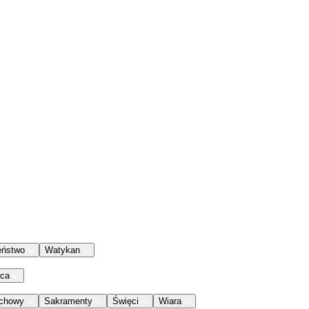
eństwo
Watykan
aca
chowy
Sakramenty
Święci
Wiara