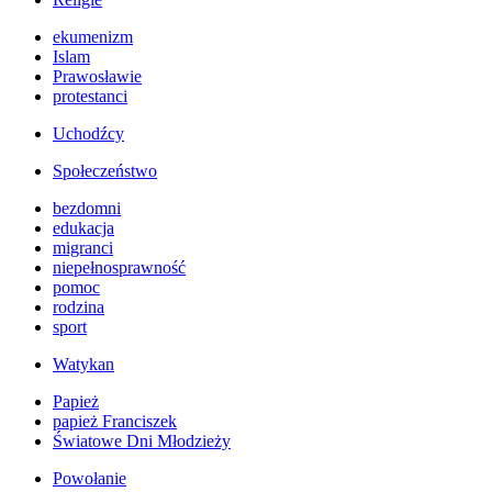
ekumenizm
Islam
Prawosławie
protestanci
Uchodźcy
Społeczeństwo
bezdomni
edukacja
migranci
niepełnosprawność
pomoc
rodzina
sport
Watykan
Papież
papież Franciszek
Światowe Dni Młodzieży
Powołanie