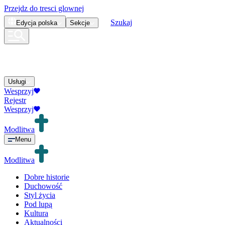
Przejdz do tresci glownej
Szukaj
Edycja
polska
Sekcje
Usługi
Wesprzyj
Rejestr
Wesprzyj
Modlitwa
Menu
Modlitwa
Dobre historie
Duchowość
Styl życia
Pod lupą
Kultura
Aktualności