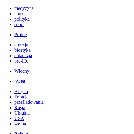
medycyna
nauka
polityka
sport
Prolife
aborcja
bioetyka
eutanazja
pro-life
Włochy
Świat
Afryka
Francja
prześladowania
Rosja
Ukraina
USA
wojna
Religie