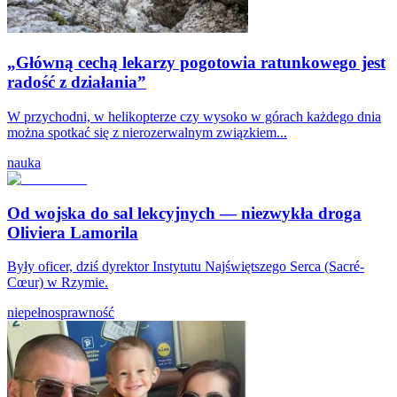
„Główną cechą lekarzy pogotowia ratunkowego jest
radość z działania”
W przychodni, w helikopterze czy wysoko w górach każdego dnia
można spotkać się z nierozerwalnym związkiem...
nauka
Od wojska do sal lekcyjnych — niezwykła droga
Oliviera Lamorila
Były oficer, dziś dyrektor Instytutu Najświętszego Serca (Sacré-
Cœur) w Rzymie.
niepełnosprawność