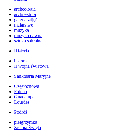
archeologia
architektura
galeria zdjęć
malarstwo
muzyka
muzyka dawna
sztuka sakralna
Historia
historia
II wojna światowa
Sanktuaria Maryjne
Częstochowa
Fatima
Guadalupe
Lourdes
Podróż
pielgrzymka
Ziemia Święta