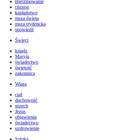
Bierzmowanie
chrzest
kapłaństwo
msza święta
msza trydencka
spowiedź
Święci
ksiądz
Maryja
świadectwo
świętość
zakonnica
Wiara
cud
duchowość
grzech
Jezus
objawienia
świadectwo
uzdrowienie
Sztuka