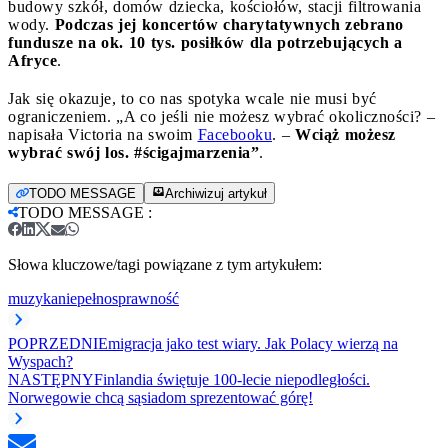
budowy szkół, domów dziecka, kościołów, stacji filtrowania
wody.
Podczas jej koncertów charytatywnych zebrano
fundusze na ok. 10 tys. posiłków dla potrzebujących a
Afryce
.
Jak się okazuje, to co nas spotyka wcale nie musi być
ograniczeniem. „A co jeśli nie możesz wybrać okoliczności? –
napisała Victoria na swoim
Facebooku
. –
Wciąż możesz
wybrać swój los.
#ścigajmarzenia”
.
TODO MESSAGE
Archiwizuj artykuł
TODO MESSAGE
:
Słowa kluczowe/tagi powiązane z tym artykułem:
muzyka
niepełnosprawność
POPRZEDNI
Emigracja jako test wiary. Jak Polacy wierzą na
Wyspach?
NASTĘPNY
Finlandia świętuje 100-lecie niepodległości.
Norwegowie chcą sąsiadom sprezentować górę!