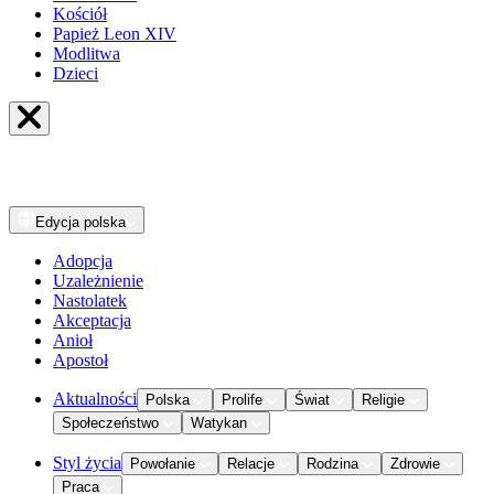
Kościół
Papież Leon XIV
Modlitwa
Dzieci
Edycja
polska
Adopcja
Uzależnienie
Nastolatek
Akceptacja
Anioł
Apostoł
Aktualności
Polska
Prolife
Świat
Religie
Społeczeństwo
Watykan
Styl życia
Powołanie
Relacje
Rodzina
Zdrowie
Praca