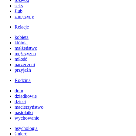
rozwód
seks
ślub
zaręczyny
Relacje
kobieta
kłótnia
małżeństwo
mężczyzna
miłość
narzeczeni
przyjaźń
Rodzina
dom
dziadkowie
dzieci
macierzyństwo
nastolatki
wychowanie
psychologia
śmierć