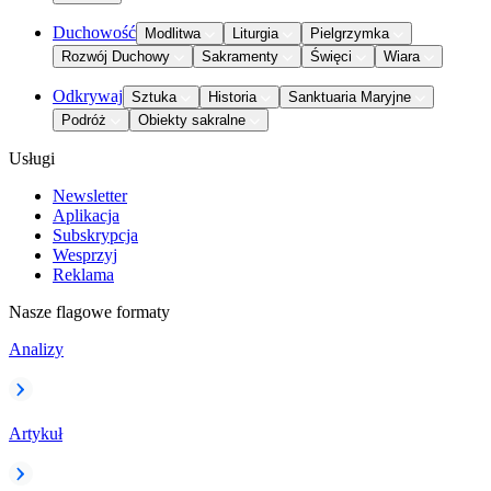
Duchowość
Modlitwa
Liturgia
Pielgrzymka
Rozwój Duchowy
Sakramenty
Święci
Wiara
Odkrywaj
Sztuka
Historia
Sanktuaria Maryjne
Podróż
Obiekty sakralne
Usługi
Newsletter
Aplikacja
Subskrypcja
Wesprzyj
Reklama
Nasze flagowe formaty
Analizy
Artykuł