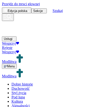
Przejdz do tresci glownej
Szukaj
Edycja
polska
Sekcje
Usługi
Wesprzyj
Rejestr
Wesprzyj
Modlitwa
Menu
Modlitwa
Dobre historie
Duchowość
Styl życia
Pod lupą
Kultura
Aktualności