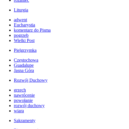
różaniec
Liturgia
adwent
Eucharystia
komentarz do Pisma
pogrzeb
Wielki Post
Pielgrzymka
Częstochowa
Guadalupe
Jasna Góra
Rozwój Duchowy
grzech
nawrócenie
powołanie
rozwój duchowy
wiara
Sakramenty