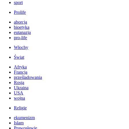
sport
Prolife
aborcja
bioetyka
eutanazja
pro-life
Włochy
Świat
Afryka
Francja
prześladowania
Rosja
Ukraina
USA
wojna
Religie
ekumenizm
Islam
Prawosławie