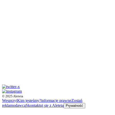
© 2025 Aleteia
Wesprzyj
Kim jesteśmy?
informacje prawne
Zostań
reklamodawcą
Skontaktuj się z Aleteią
Prywatność