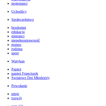
protestanci
Uchodźcy
Społeczeństwo
bezdomni
edukacja
migranci
niepełnosprawność
pomoc
rodzina
sport
Watykan
Papież
papież Franciszek
Światowe Dni Młodzieży
Powołanie
misje
rozwój