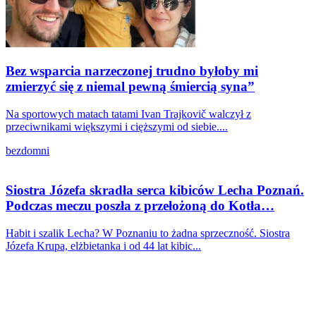
Bez wsparcia narzeczonej trudno byłoby mi
zmierzyć się z niemal pewną śmiercią syna”
Na sportowych matach tatami Ivan Trajkovič walczył z
przeciwnikami większymi i cięższymi od siebie....
bezdomni
Siostra Józefa skradła serca kibiców Lecha Poznań.
Podczas meczu poszła z przełożoną do Kotła…
Habit i szalik Lecha? W Poznaniu to żadna sprzeczność. Siostra
Józefa Krupa, elżbietanka i od 44 lat kibic...