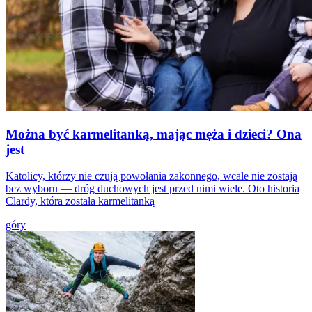
Można być karmelitanką, mając męża i dzieci? Ona
jest
Katolicy, którzy nie czują powołania zakonnego, wcale nie zostają
bez wyboru — dróg duchowych jest przed nimi wiele. Oto historia
Clardy, która została karmelitanką
góry