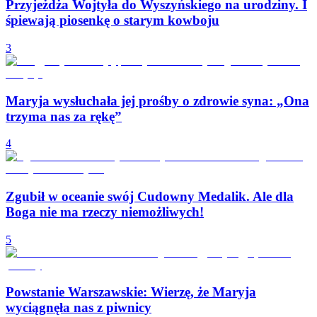
Przyjeżdża Wojtyła do Wyszyńskiego na urodziny. I
śpiewają piosenkę o starym kowboju
3
Maryja wysłuchała jej prośby o zdrowie syna: „Ona
trzyma nas za rękę”
4
Zgubił w oceanie swój Cudowny Medalik. Ale dla
Boga nie ma rzeczy niemożliwych!
5
Powstanie Warszawskie: Wierzę, że Maryja
wyciągnęła nas z piwnicy