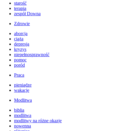
starość
terapia
zespół Downa
Zdrowie
aborcja
ciąża
depresja
kryzys
niepełnosprawność
pomoc
poród
Praca
pieniądze
wakacje
Modlitwa
biblia
modlitwa
modlitwy na różne okazje
nowenna