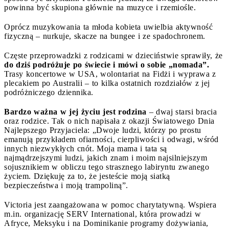
powinna być skupiona głównie na muzyce i rzemiośle.
Oprócz muzykowania ta młoda kobieta uwielbia aktywność
fizyczną – nurkuje, skacze na bungee i ze spadochronem.
Częste przeprowadzki z rodzicami w dzieciństwie sprawiły, że
do dziś podróżuje po świecie i mówi o sobie „nomada”.
Trasy koncertowe w USA, wolontariat na Fidżi i wyprawa z
plecakiem po Australii – to kilka ostatnich rozdziałów z jej
podróżniczego dziennika.
Bardzo ważna w jej życiu jest rodzina
– dwaj starsi bracia
oraz rodzice. Tak o nich napisała z okazji Światowego Dnia
Najlepszego Przyjaciela: „Dwoje ludzi, którzy po prostu
emanują przykładem ofiarności, cierpliwości i odwagi, wśród
innych niezwykłych cnót. Moja mama i tata są
najmądrzejszymi ludzi, jakich znam i moim najsilniejszym
sojusznikiem w obliczu tego strasznego labiryntu zwanego
życiem. Dziękuję za to, że jesteście moją siatką
bezpieczeństwa i moją trampoliną”.
Victoria jest zaangażowana w pomoc charytatywną. Wspiera
m.in. organizację SERV International, która prowadzi w
Afryce, Meksyku i na Dominikanie programy dożywiania,