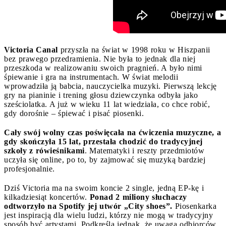
Victoria Canal
przyszła na świat w 1998 roku w Hiszpanii
bez prawego przedramienia. Nie była to jednak dla niej
przeszkoda w realizowaniu swoich pragnień. A było nimi
śpiewanie i gra na instrumentach. W świat melodii
wprowadziła ją babcia, nauczycielka muzyki. Pierwszą lekcję
gry na pianinie i trening głosu dziewczynka odbyła jako
sześciolatka. A już w wieku 11 lat wiedziała, co chce robić,
gdy dorośnie – śpiewać i pisać piosenki.
Cały swój wolny czas poświęcała na ćwiczenia muzyczne, a
gdy skończyła 15 lat, przestała chodzić do tradycyjnej
szkoły z rówieśnikami
. Matematyki i reszty przedmiotów
uczyła się online, po to, by zajmować się muzyką bardziej
profesjonalnie.
Dziś Victoria ma na swoim koncie 2 single, jedną EP-kę i
kilkadziesiąt koncertów.
Ponad 2 miliony słuchaczy
odtworzyło na Spotify jej utwór „City shoes”.
Piosenkarka
jest inspiracją dla wielu ludzi, którzy nie mogą w tradycyjny
sposób być artystami. Podkreśla jednak, że uwaga odbiorców