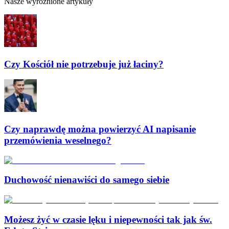
Nasze wyróżnione artykuły
Czy Kościół nie potrzebuje już łaciny?
Czy naprawdę można powierzyć AI napisanie
przemówienia weselnego?
Duchowość nienawiści do samego siebie
Możesz żyć w czasie lęku i niepewności tak jak św.