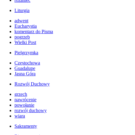
różaniec
Liturgia
adwent
Eucharystia
komentarz do Pisma
pogrzeb
Wielki Post
Pielgrzymka
Częstochowa
Guadalupe
Jasna Góra
Rozwój Duchowy
grzech
nawrócenie
powołanie
rozwój duchowy
wiara
Sakramenty