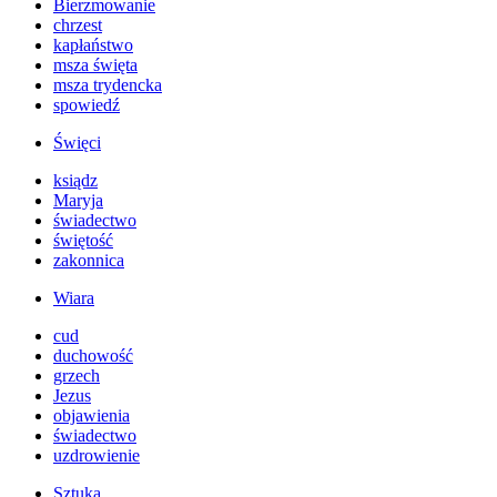
Bierzmowanie
chrzest
kapłaństwo
msza święta
msza trydencka
spowiedź
Święci
ksiądz
Maryja
świadectwo
świętość
zakonnica
Wiara
cud
duchowość
grzech
Jezus
objawienia
świadectwo
uzdrowienie
Sztuka