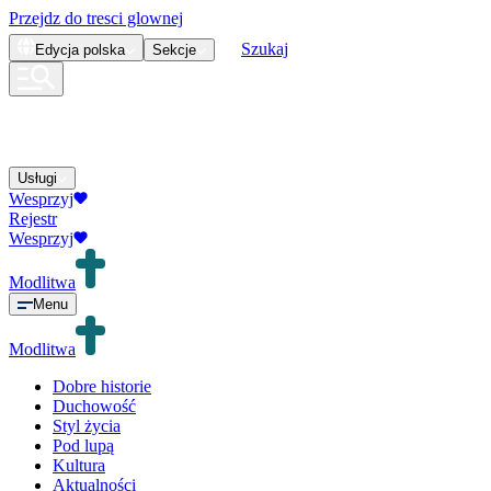
Przejdz do tresci glownej
Szukaj
Edycja
polska
Sekcje
Usługi
Wesprzyj
Rejestr
Wesprzyj
Modlitwa
Menu
Modlitwa
Dobre historie
Duchowość
Styl życia
Pod lupą
Kultura
Aktualności