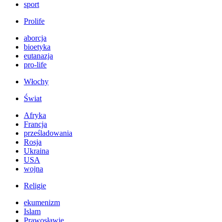
sport
Prolife
aborcja
bioetyka
eutanazja
pro-life
Włochy
Świat
Afryka
Francja
prześladowania
Rosja
Ukraina
USA
wojna
Religie
ekumenizm
Islam
Prawosławie