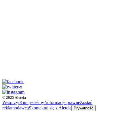
© 2025 Aleteia
Wesprzyj
Kim jesteśmy?
informacje prawne
Zostań
reklamodawcą
Skontaktuj się z Aleteią
Prywatność