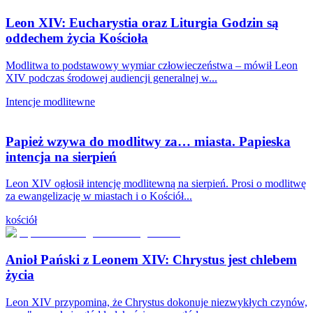
Leon XIV: Eucharystia oraz Liturgia Godzin są
oddechem życia Kościoła
Modlitwa to podstawowy wymiar człowieczeństwa – mówił Leon
XIV podczas środowej audiencji generalnej w...
Intencje modlitewne
Papież wzywa do modlitwy za… miasta. Papieska
intencja na sierpień
Leon XIV ogłosił intencję modlitewną na sierpień. Prosi o modlitwę
za ewangelizację w miastach i o Kościół...
kościół
Anioł Pański z Leonem XIV: Chrystus jest chlebem
życia
Leon XIV przypomina, że Chrystus dokonuje niezwykłych czynów,