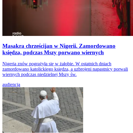
Masakra chrześcijan w Nigerii. Zamordowano
księdza, podczas Mszy porwano wiernych
Nigeria znów pogrążyła się w żałobie. W ostatnich dniach
zamordowano katolickiego księdza, a uzbrojeni napastnicy porwali
wiernych podczas niedzielnej Mszy św.
audiencja