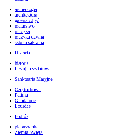
archeologia
architektura
galeria zdjęć
malarstwo
muzyka
muzyka dawna
sztuka sakralna
Historia
historia
II wojna światowa
Sanktuaria Maryjne
Częstochowa
Fatima
Guadalupe
Lourdes
Podróż
pielgrzymka
Ziemia Święta