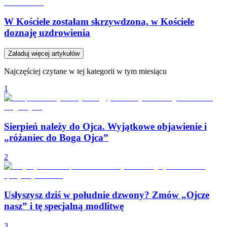
W Kościele zostałam skrzywdzona, w Kościele
doznaję uzdrowienia
Załaduj więcej artykułów
Najczęściej czytane w tej kategorii w tym miesiącu
1
Sierpień należy do Ojca. Wyjątkowe objawienie i
„różaniec do Boga Ojca”
2
Usłyszysz dziś w południe dzwony? Zmów „Ojcze
nasz” i tę specjalną modlitwę
3