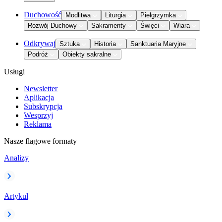
Duchowość
Modlitwa
Liturgia
Pielgrzymka
Rozwój Duchowy
Sakramenty
Święci
Wiara
Odkrywaj
Sztuka
Historia
Sanktuaria Maryjne
Podróż
Obiekty sakralne
Usługi
Newsletter
Aplikacja
Subskrypcja
Wesprzyj
Reklama
Nasze flagowe formaty
Analizy
Artykuł