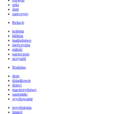
rozwód
seks
ślub
zaręczyny
Relacje
kobieta
kłótnia
małżeństwo
mężczyzna
miłość
narzeczeni
przyjaźń
Rodzina
dom
dziadkowie
dzieci
macierzyństwo
nastolatki
wychowanie
psychologia
śmierć