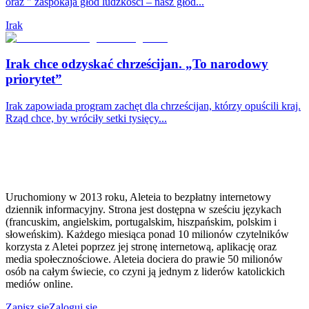
oraz " zaspokaja głód ludzkości – nasz głód...
Irak
Irak chce odzyskać chrześcijan. „To narodowy
priorytet”
Irak zapowiada program zachęt dla chrześcijan, którzy opuścili kraj.
Rząd chce, by wróciły setki tysięcy...
Uruchomiony w 2013 roku, Aleteia to bezpłatny internetowy
dziennik informacyjny. Strona jest dostępna w sześciu językach
(francuskim, angielskim, portugalskim, hiszpańskim, polskim i
słoweńskim). Każdego miesiąca ponad 10 milionów czytelników
korzysta z Aletei poprzez jej stronę internetową, aplikację oraz
media społecznościowe. Aleteia dociera do prawie 50 milionów
osób na całym świecie, co czyni ją jednym z liderów katolickich
mediów online.
Zapisz się
Zaloguj się