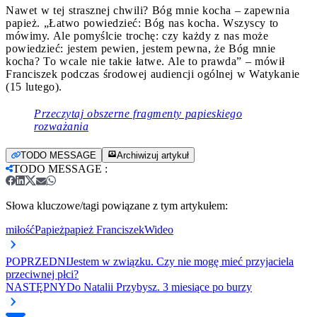
Nawet w tej strasznej chwili? Bóg mnie kocha – zapewnia
papież.
„Łatwo powiedzieć: Bóg nas kocha. Wszyscy to
mówimy. Ale pomyślcie trochę: czy każdy z nas może
powiedzieć: jestem pewien, jestem pewna, że Bóg mnie
kocha? To wcale nie takie łatwe. Ale to prawda” – mówił
Franciszek podczas środowej audiencji ogólnej w Watykanie
(15 lutego).
Przeczytaj obszerne fragmenty papieskiego
rozważania
TODO MESSAGE
Archiwizuj artykuł
TODO MESSAGE
:
Słowa kluczowe/tagi powiązane z tym artykułem:
miłość
Papież
papież Franciszek
Wideo
POPRZEDNI
Jestem w związku. Czy nie mogę mieć przyjaciela
przeciwnej płci?
NASTĘPNY
Do Natalii Przybysz. 3 miesiące po burzy