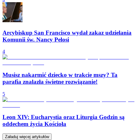
Arcybiskup San Francisco wydał zakaz udzielania
Komunii św. Nancy Pelosi
4
Musisz nakarmić dziecko w trakcie mszy? Ta
parafia znalazła świetne rozwiązanie!
5
Leon XIV: Eucharystia oraz Liturgia Godzin są
oddechem życia Kościoła
Załaduj więcej artykułów