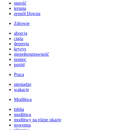
starość
terapia
zespół Downa
Zdrowie
aborcja
ciąża
depresja
kryzys
niepełnosprawność
pomoc
poród
Praca
pieniądze
wakacje
Modlitwa
biblia
modlitwa
modlitwy na różne okazje
nowenna