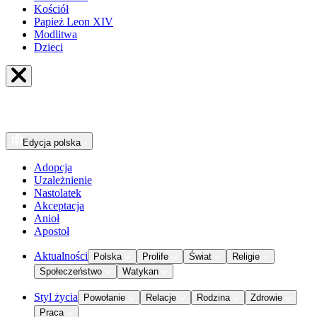
Kościół
Papież Leon XIV
Modlitwa
Dzieci
Edycja
polska
Adopcja
Uzależnienie
Nastolatek
Akceptacja
Anioł
Apostoł
Aktualności
Polska
Prolife
Świat
Religie
Społeczeństwo
Watykan
Styl życia
Powołanie
Relacje
Rodzina
Zdrowie
Praca