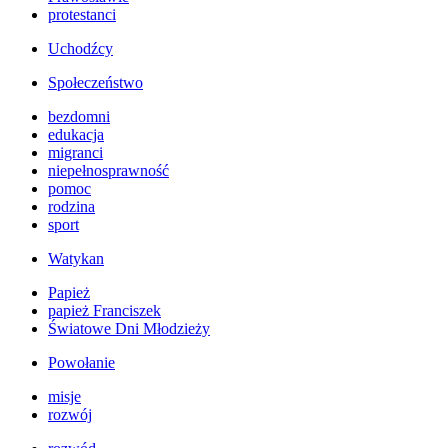
protestanci
Uchodźcy
Społeczeństwo
bezdomni
edukacja
migranci
niepełnosprawność
pomoc
rodzina
sport
Watykan
Papież
papież Franciszek
Światowe Dni Młodzieży
Powołanie
misje
rozwój