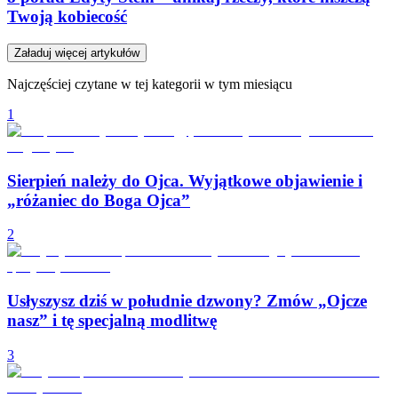
Twoją kobiecość
Załaduj więcej artykułów
Najczęściej czytane w tej kategorii w tym miesiącu
1
Sierpień należy do Ojca. Wyjątkowe objawienie i
„różaniec do Boga Ojca”
2
Usłyszysz dziś w południe dzwony? Zmów „Ojcze
nasz” i tę specjalną modlitwę
3