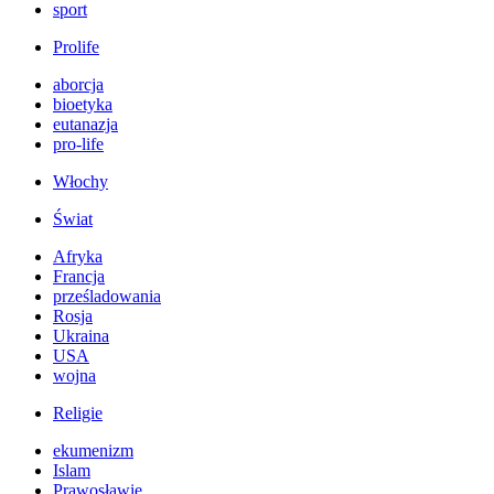
sport
Prolife
aborcja
bioetyka
eutanazja
pro-life
Włochy
Świat
Afryka
Francja
prześladowania
Rosja
Ukraina
USA
wojna
Religie
ekumenizm
Islam
Prawosławie