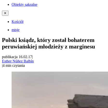
Obiekty sakralne
✕
Kościół
misje
Polski ksiądz, który został bohaterem
peruwiańskiej młodzieży z marginesu
publikacja 16.02.17
|
Esther Núñez Balbín
|
4
min czytania