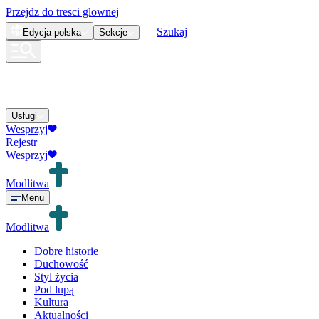
Przejdz do tresci glownej
Szukaj
Edycja
polska
Sekcje
Usługi
Wesprzyj
Rejestr
Wesprzyj
Modlitwa
Menu
Modlitwa
Dobre historie
Duchowość
Styl życia
Pod lupą
Kultura
Aktualności