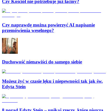
Czy Kościół nie potrzebuje już łaciny?
Czy naprawdę można powierzyć AI napisanie
przemówienia weselnego?
Duchowość nienawiści do samego siebie
Możesz żyć w czasie lęku i niepewności tak jak św.
Edyta Stein
8 porad Edyty Stein – unikaj rzeczy, które niszczą