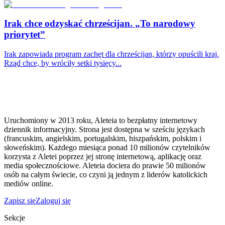
Irak chce odzyskać chrześcijan. „To narodowy
priorytet”
Irak zapowiada program zachęt dla chrześcijan, którzy opuścili kraj.
Rząd chce, by wróciły setki tysięcy...
Uruchomiony w 2013 roku, Aleteia to bezpłatny internetowy
dziennik informacyjny. Strona jest dostępna w sześciu językach
(francuskim, angielskim, portugalskim, hiszpańskim, polskim i
słoweńskim). Każdego miesiąca ponad 10 milionów czytelników
korzysta z Aletei poprzez jej stronę internetową, aplikację oraz
media społecznościowe. Aleteia dociera do prawie 50 milionów
osób na całym świecie, co czyni ją jednym z liderów katolickich
mediów online.
Zapisz się
Zaloguj się
Sekcje