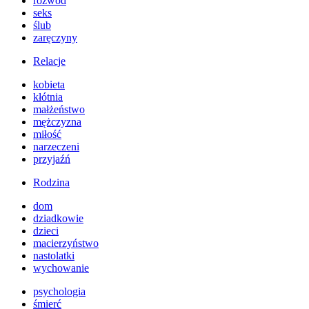
rozwód
seks
ślub
zaręczyny
Relacje
kobieta
kłótnia
małżeństwo
mężczyzna
miłość
narzeczeni
przyjaźń
Rodzina
dom
dziadkowie
dzieci
macierzyństwo
nastolatki
wychowanie
psychologia
śmierć