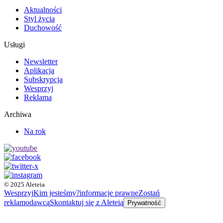
Aktualności
Styl życia
Duchowość
Usługi
Newsletter
Aplikacja
Subskrypcja
Wesprzyj
Reklama
Archiwa
Na rok
© 2025 Aleteia
Wesprzyj
Kim jesteśmy?
informacje prawne
Zostań
reklamodawcą
Skontaktuj się z Aleteią
Prywatność