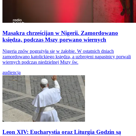
Masakra chrześcijan w Nigerii. Zamordowano
księdza, podczas Mszy porwano wiernych
Nigeria znów pogrążyła się w żałobie. W ostatnich dniach
zamordowano katolickiego księdza, a uzbrojeni napastnicy porwali
wiernych podczas niedzielnej Mszy św.
audiencja
Leon XIV: Eucharystia oraz Liturgia Godzin są