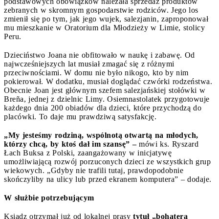
podstawowych obowiązków należała sprzedaż produktów
zebranych w skromnym gospodarstwie rodziców. Jego los
zmienił się po tym, jak jego wujek, salezjanin, zaproponował
mu mieszkanie w Oratorium dla Młodzieży w Limie, stolicy
Peru.
Dzieciństwo Joana nie obfitowało w naukę i zabawę. Od
najwcześniejszych lat musiał zmagać się z różnymi
przeciwnościami. W domu nie było nikogo, kto by nim
pokierował. W dodatku, musiał doglądać czwórki rodzeństwa.
Obecnie Joan jest głównym szefem salezjańskiej stołówki w
Breña, jednej z dzielnic Limy. Osiemnastolatek przygotowuje
każdego dnia 200 obiadów dla dzieci, które przychodzą do
placówki. To daje mu prawdziwą satysfakcję.
„My jesteśmy rodziną, wspólnotą otwartą na młodych,
którzy chcą, by ktoś dał im szansę” –
mówi ks. Ryszard
Łach Buksa z Polski, zaangażowany w inicjatywę
umożliwiającą rozwój porzuconych dzieci ze wszystkich grup
wiekowych. „Gdyby nie trafili tutaj, prawdopodobnie
skończyliby na ulicy lub przed ekranem komputera” – dodaje.
W służbie potrzebującym
Ksiądz otrzymał już od lokalnej prasy
tytuł „bohatera