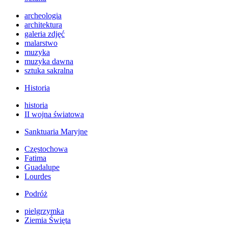
archeologia
architektura
galeria zdjęć
malarstwo
muzyka
muzyka dawna
sztuka sakralna
Historia
historia
II wojna światowa
Sanktuaria Maryjne
Częstochowa
Fatima
Guadalupe
Lourdes
Podróż
pielgrzymka
Ziemia Święta