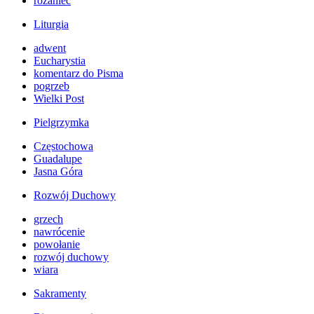
różaniec
Liturgia
adwent
Eucharystia
komentarz do Pisma
pogrzeb
Wielki Post
Pielgrzymka
Częstochowa
Guadalupe
Jasna Góra
Rozwój Duchowy
grzech
nawrócenie
powołanie
rozwój duchowy
wiara
Sakramenty