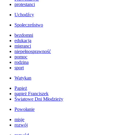
protestanci
Uchodźcy
Społeczeństwo
bezdomni
edukacja
migranci
niepełnosprawność
pomoc
rodzina
sport
Watykan
Papież
papież Franciszek
Światowe Dni Młodzieży
Powołanie
misje
rozwój