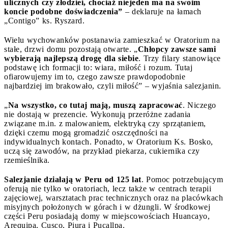
ulicznych czy złodziei, chociaż niejeden ma na swoim
koncie podobne doświadczenia”
– deklaruje na łamach
„Contigo” ks. Ryszard.
Wielu wychowanków postanawia zamieszkać w Oratorium na
stałe, drzwi domu pozostają otwarte. „
Chłopcy zawsze sami
wybierają najlepszą drogę dla siebie
. Trzy filary stanowiące
podstawę ich formacji to: wiara, miłość i rozum. Tutaj
ofiarowujemy im to, czego zawsze prawdopodobnie
najbardziej im brakowało, czyli miłość” – wyjaśnia salezjanin.
„
Na wszystko, co tutaj mają, muszą zapracować
. Niczego
nie dostają w prezencie. Wykonują przeróżne zadania
związane m.in. z malowaniem, elektryką czy sprzątaniem,
dzięki czemu mogą gromadzić oszczędności na
indywidualnych kontach. Ponadto, w Oratorium Ks. Bosko,
uczą się zawodów, na przykład piekarza, cukiernika czy
rzemieślnika.
Salezjanie działają w Peru od 125 lat
. Pomoc potrzebującym
oferują nie tylko w oratoriach, lecz także w centrach terapii
zajęciowej, warsztatach prac technicznych oraz na placówkach
misyjnych położonych w górach i w dżungli. W środkowej
części Peru posiadają domy w miejscowościach Huancayo,
Arequipa, Cusco, Piura i Pucallpa.