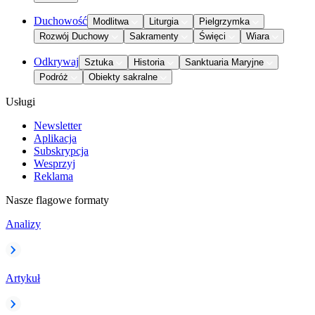
Duchowość
Modlitwa
Liturgia
Pielgrzymka
Rozwój Duchowy
Sakramenty
Święci
Wiara
Odkrywaj
Sztuka
Historia
Sanktuaria Maryjne
Podróż
Obiekty sakralne
Usługi
Newsletter
Aplikacja
Subskrypcja
Wesprzyj
Reklama
Nasze flagowe formaty
Analizy
Artykuł