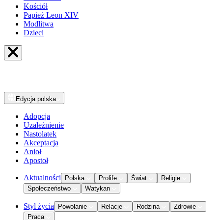
Kościół
Papież Leon XIV
Modlitwa
Dzieci
Edycja
polska
Adopcja
Uzależnienie
Nastolatek
Akceptacja
Anioł
Apostoł
Aktualności
Polska
Prolife
Świat
Religie
Społeczeństwo
Watykan
Styl życia
Powołanie
Relacje
Rodzina
Zdrowie
Praca