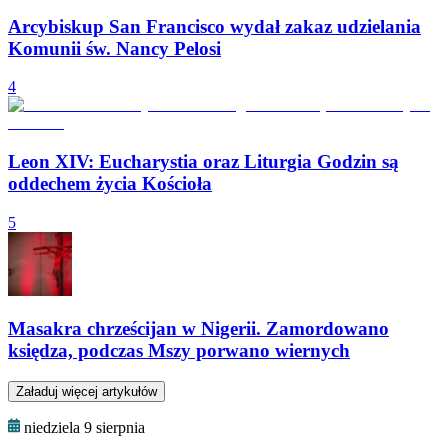
Arcybiskup San Francisco wydał zakaz udzielania
Komunii św. Nancy Pelosi
4
Leon XIV: Eucharystia oraz Liturgia Godzin są
oddechem życia Kościoła
5
Masakra chrześcijan w Nigerii. Zamordowano
księdza, podczas Mszy porwano wiernych
Załaduj więcej artykułów
niedziela 9 sierpnia