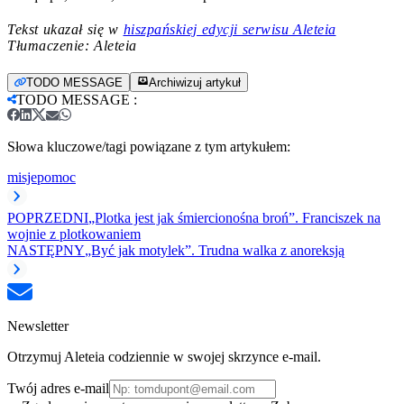
Tekst ukazał się w
hiszpańskiej edycji serwisu Aleteia
Tłumaczenie: Aleteia
TODO MESSAGE
Archiwizuj artykuł
TODO MESSAGE
:
Słowa kluczowe/tagi powiązane z tym artykułem:
misje
pomoc
POPRZEDNI
„Plotka jest jak śmiercionośna broń”. Franciszek na
wojnie z plotkowaniem
NASTĘPNY
„Być jak motylek”. Trudna walka z anoreksją
Newsletter
Otrzymuj Aleteia codziennie w swojej skrzynce e-mail.
Twój adres e-mail