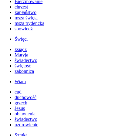
Bierzmowanie
chrzest
kapłaństwo
msza święta
msza trydencka
spowiedź
Święci
ksiądz
Maryja
świadectwo
świętość
zakonnica
Wiara
cud
duchowość
grzech
Jezus
objawienia
świadectwo
uzdrowienie
Sztuka