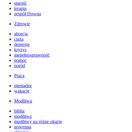
starość
terapia
zespół Downa
Zdrowie
aborcja
ciąża
depresja
kryzys
niepełnosprawność
pomoc
poród
Praca
pieniądze
wakacje
Modlitwa
biblia
modlitwa
modlitwy na różne okazje
nowenna