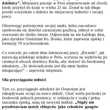
dzielnicy”.
Misjonarz pracuje w Peru nieprzerwanie od chwili,
kiedy przybył do kraju w wieku 23 lat. Został tu tak długo
przede wszystkim z miłości do miejscowej ludności i swojej
pracy.
Obserwując poświęcenie swojej matki, która zawodowo
opiekowała się dziećmi zarażonymi gruźlicą, odkrył w sobie
wezwanie do służby innym. Odpowiada na nie każdego dnia,
jako dyrektor Oratorium Ks. Bosko, które zapewnia opiekę i
formację 70 wychowankom.
Co wieczór, po całym dniu intensywnej pracy „Ricardo”, jak
nazywają polskiego księdza w Peru, wyrusza na wędrówkę po
ciemnych ulicach dzielnicy Breña, aby dotrzeć do bezdomnej
młodzieży. „To doświadczenie jest dla mnie bardzo
ubogacające” – zapewnia misjonarz.
Siła przyciągania miłości
Tym co, przyciągnęło młodzież do Oratorium jest
odnajdywana wciąż na nowo miłość. Choć wielu pochodzi ze
środowisk pełnych przemocy, w zetknięciu z czułą i pełną
szacunku opieką, stają się nowymi ludźmi.
„Nigdy nie
przedstawiam moich chłopców jako członków gangów