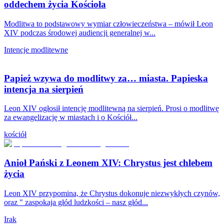
oddechem życia Kościoła
Modlitwa to podstawowy wymiar człowieczeństwa – mówił Leon
XIV podczas środowej audiencji generalnej w...
Intencje modlitewne
Papież wzywa do modlitwy za… miasta. Papieska
intencja na sierpień
Leon XIV ogłosił intencję modlitewną na sierpień. Prosi o modlitwę
za ewangelizację w miastach i o Kościół...
kościół
Anioł Pański z Leonem XIV: Chrystus jest chlebem
życia
Leon XIV przypomina, że Chrystus dokonuje niezwykłych czynów,
oraz " zaspokaja głód ludzkości – nasz głód...
Irak