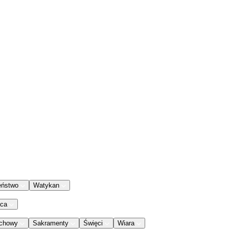
eństwo
Watykan
aca
chowy
Sakramenty
Święci
Wiara