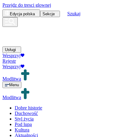
Przejdz do tresci glownej
Szukaj
Edycja
polska
Sekcje
Usługi
Wesprzyj
Rejestr
Wesprzyj
Modlitwa
Menu
Modlitwa
Dobre historie
Duchowość
Styl życia
Pod lupą
Kultura
Aktualności