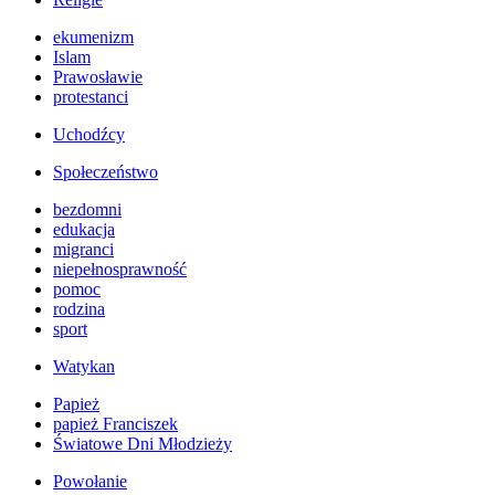
ekumenizm
Islam
Prawosławie
protestanci
Uchodźcy
Społeczeństwo
bezdomni
edukacja
migranci
niepełnosprawność
pomoc
rodzina
sport
Watykan
Papież
papież Franciszek
Światowe Dni Młodzieży
Powołanie