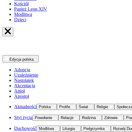
Kościół
Papież Leon XIV
Modlitwa
Dzieci
Edycja
polska
Adopcja
Uzależnienie
Nastolatek
Akceptacja
Anioł
Apostoł
Aktualności
Polska
Prolife
Świat
Religie
Społecz
Styl życia
Powołanie
Relacje
Rodzina
Zdrowie
Pr
Duchowość
Modlitwa
Liturgia
Pielgrzymka
Rozwój Du