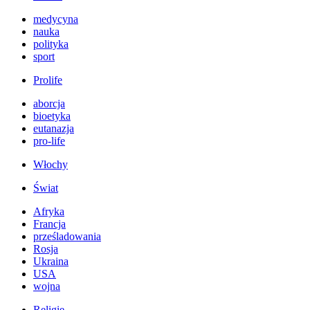
medycyna
nauka
polityka
sport
Prolife
aborcja
bioetyka
eutanazja
pro-life
Włochy
Świat
Afryka
Francja
prześladowania
Rosja
Ukraina
USA
wojna
Religie