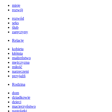
misje
rozwój
rozwód
seks
ślub
zaręczyny
Relacje
kobieta
kłótnia
małżeństwo
mężczyzna
miłość
narzeczeni
przyjaźń
Rodzina
dom
dziadkowie
dzieci
macierzyństwo
nastolatki