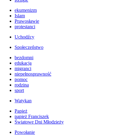
ekumenizm
Islam
Prawosławie
protestanci
Uchodźcy
Społeczeństwo
bezdomni
edukacja
migranci
niepełnosprawność
pomoc
rodzina
sport
Watykan
Papież
papież Franciszek
Światowe Dni Młodzieży
Powołanie