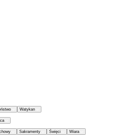
eństwo
Watykan
aca
chowy
Sakramenty
Święci
Wiara