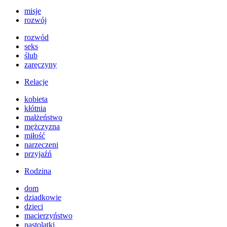
misje
rozwój
rozwód
seks
ślub
zaręczyny
Relacje
kobieta
kłótnia
małżeństwo
mężczyzna
miłość
narzeczeni
przyjaźń
Rodzina
dom
dziadkowie
dzieci
macierzyństwo
nastolatki