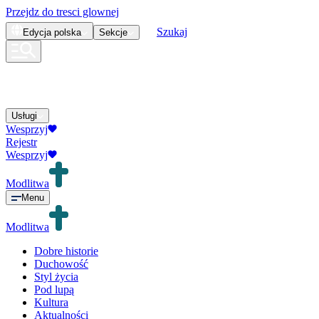
Przejdz do tresci glownej
Szukaj
Edycja
polska
Sekcje
Usługi
Wesprzyj
Rejestr
Wesprzyj
Modlitwa
Menu
Modlitwa
Dobre historie
Duchowość
Styl życia
Pod lupą
Kultura
Aktualności