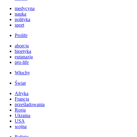
medycyna
nauka
polityka
sport
Prolife
aborcja
bioetyka
eutanazja
pro-life
Włochy
Świat
Afryka
Francja
prześladowania
Rosja
Ukraina
USA
wojna
Religie