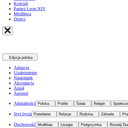
Kościół
Papież Leon XIV
Modlitwa
Dzieci
Edycja
polska
Adopcja
Uzależnienie
Nastolatek
Akceptacja
Anioł
Apostoł
Aktualności
Polska
Prolife
Świat
Religie
Społecz
Styl życia
Powołanie
Relacje
Rodzina
Zdrowie
Pr
Duchowość
Modlitwa
Liturgia
Pielgrzymka
Rozwój Du