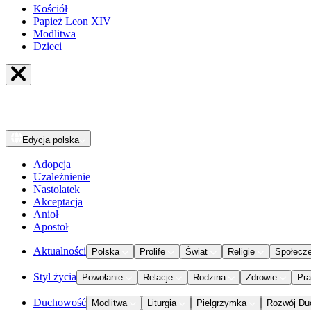
Kościół
Papież Leon XIV
Modlitwa
Dzieci
Edycja
polska
Adopcja
Uzależnienie
Nastolatek
Akceptacja
Anioł
Apostoł
Aktualności
Polska
Prolife
Świat
Religie
Społecz
Styl życia
Powołanie
Relacje
Rodzina
Zdrowie
Pr
Duchowość
Modlitwa
Liturgia
Pielgrzymka
Rozwój Du