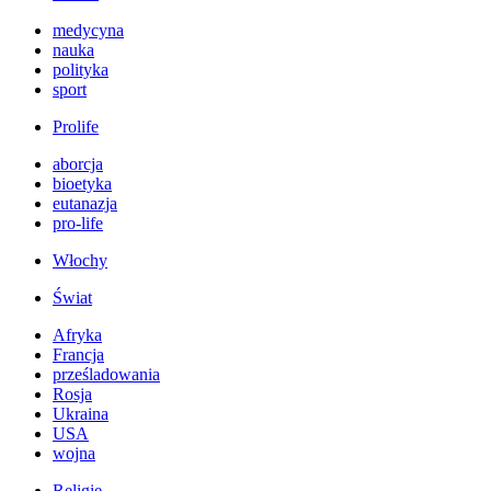
medycyna
nauka
polityka
sport
Prolife
aborcja
bioetyka
eutanazja
pro-life
Włochy
Świat
Afryka
Francja
prześladowania
Rosja
Ukraina
USA
wojna
Religie