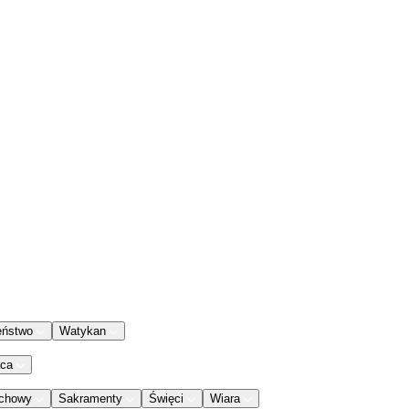
eństwo
Watykan
aca
chowy
Sakramenty
Święci
Wiara