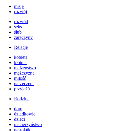
misje
rozwój
rozwód
seks
ślub
zaręczyny
Relacje
kobieta
kłótnia
małżeństwo
mężczyzna
miłość
narzeczeni
przyjaźń
Rodzina
dom
dziadkowie
dzieci
macierzyństwo
nastolatki