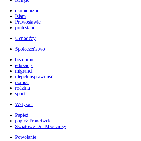
ekumenizm
Islam
Prawosławie
protestanci
Uchodźcy
Społeczeństwo
bezdomni
edukacja
migranci
niepełnosprawność
pomoc
rodzina
sport
Watykan
Papież
papież Franciszek
Światowe Dni Młodzieży
Powołanie