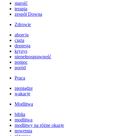
starość
terapia
zespół Downa
Zdrowie
aborcja
ciąża
depresja
kryzys
niepełnosprawność
pomoc
poród
Praca
pieniądze
wakacje
Modlitwa
biblia
modlitwa
modlitwy na różne okazje
nowenna