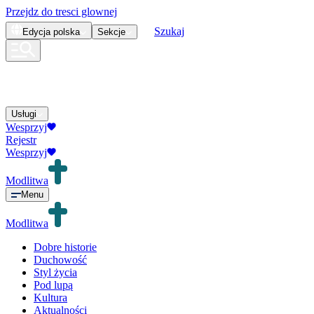
Przejdz do tresci glownej
Szukaj
Edycja
polska
Sekcje
Usługi
Wesprzyj
Rejestr
Wesprzyj
Modlitwa
Menu
Modlitwa
Dobre historie
Duchowość
Styl życia
Pod lupą
Kultura
Aktualności