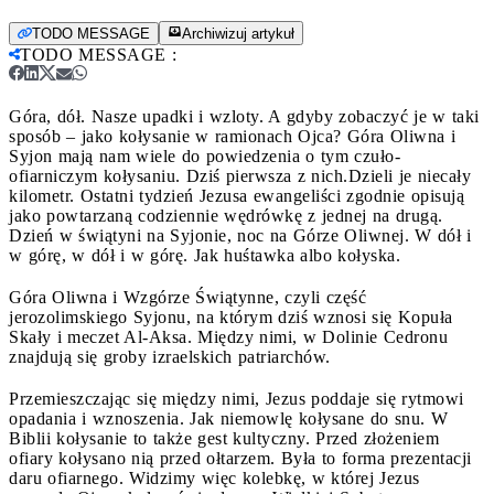
TODO MESSAGE
Archiwizuj artykuł
TODO MESSAGE
:
Góra, dół. Nasze upadki i wzloty. A gdyby zobaczyć je w taki
sposób – jako kołysanie w ramionach Ojca? Góra Oliwna i
Syjon mają nam wiele do powiedzenia o tym czuło-
ofiarniczym kołysaniu. Dziś pierwsza z nich.
Dzieli je niecały
kilometr. Ostatni tydzień Jezusa ewangeliści zgodnie opisują
jako powtarzaną codziennie wędrówkę z jednej na drugą.
Dzień w świątyni na Syjonie, noc na Górze Oliwnej. W dół i
w górę, w dół i w górę. Jak huśtawka albo kołyska.
Góra Oliwna i Wzgórze Świątynne, czyli część
jerozolimskiego Syjonu, na którym dziś wznosi się Kopuła
Skały i meczet Al-Aksa. Między nimi, w Dolinie Cedronu
znajdują się groby izraelskich patriarchów.
Przemieszczając się między nimi, Jezus poddaje się rytmowi
opadania i wznoszenia. Jak niemowlę kołysane do snu. W
Biblii kołysanie to także gest kultyczny. Przed złożeniem
ofiary kołysano nią przed ołtarzem. Była to forma prezentacji
daru ofiarnego. Widzimy więc kolebkę, w której Jezus