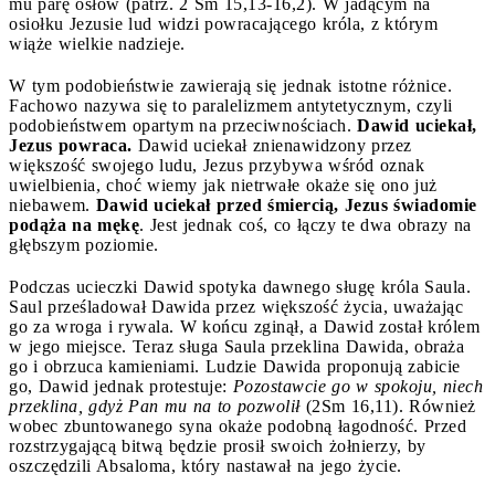
mu parę osłów (patrz. 2 Sm 15,13-16,2). W jadącym na
osiołku Jezusie lud widzi powracającego króla, z którym
wiąże wielkie nadzieje.
W tym podobieństwie zawierają się jednak istotne różnice.
Fachowo nazywa się to paralelizmem antytetycznym, czyli
podobieństwem opartym na przeciwnościach.
Dawid uciekał,
Jezus powraca.
Dawid uciekał znienawidzony przez
większość swojego ludu, Jezus przybywa wśród oznak
uwielbienia, choć wiemy jak nietrwałe okaże się ono już
niebawem.
Dawid uciekał przed śmiercią, Jezus świadomie
podąża na mękę
. Jest jednak coś, co łączy te dwa obrazy na
głębszym poziomie.
Podczas ucieczki Dawid spotyka dawnego sługę króla Saula.
Saul prześladował Dawida przez większość życia, uważając
go za wroga i rywala. W końcu zginął, a Dawid został królem
w jego miejsce. Teraz sługa Saula przeklina Dawida, obraża
go i obrzuca kamieniami. Ludzie Dawida proponują zabicie
go, Dawid jednak protestuje:
Pozostawcie go w spokoju, niech
przeklina, gdyż Pan mu na to pozwolił
(2Sm 16,11). Również
wobec zbuntowanego syna okaże podobną łagodność. Przed
rozstrzygającą bitwą będzie prosił swoich żołnierzy, by
oszczędzili Absaloma, który nastawał na jego życie.