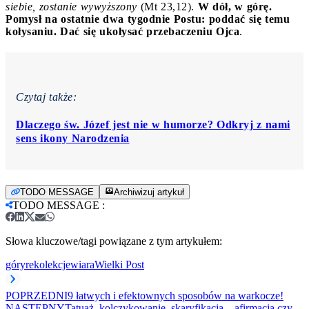
siebie, zostanie wywyższony
(Mt 23,12).
W dół, w górę.
Pomysł na ostatnie dwa tygodnie Postu: poddać się temu
kołysaniu. Dać się ukołysać przebaczeniu Ojca
.
Czytaj także:
Dlaczego św. Józef jest nie w humorze? Odkryj z nami
sens ikony Narodzenia
TODO MESSAGE
Archiwizuj artykuł
TODO MESSAGE
:
Słowa kluczowe/tagi powiązane z tym artykułem:
góry
rekolekcje
wiara
Wielki Post
POPRZEDNI
9 łatwych i efektownych sposobów na warkocze!
NASTĘPNY
Tatuaż, kolczykowanie, skaryfikacja – afirmacja czy