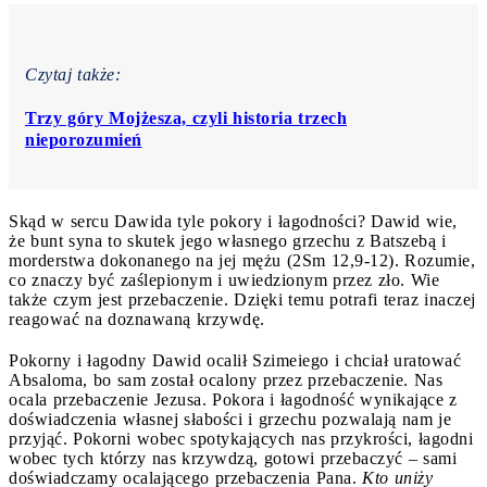
Czytaj także:
Trzy góry Mojżesza, czyli historia trzech
nieporozumień
Skąd w sercu Dawida tyle pokory i łagodności? Dawid wie,
że bunt syna to skutek jego własnego grzechu z Batszebą i
morderstwa dokonanego na jej mężu (2Sm 12,9-12). Rozumie,
co znaczy być zaślepionym i uwiedzionym przez zło. Wie
także czym jest przebaczenie. Dzięki temu potrafi teraz inaczej
reagować na doznawaną krzywdę.
Pokorny i łagodny Dawid ocalił Szimeiego i chciał uratować
Absaloma, bo sam został ocalony przez przebaczenie. Nas
ocala przebaczenie Jezusa. Pokora i łagodność wynikające z
doświadczenia własnej słabości i grzechu pozwalają nam je
przyjąć. Pokorni wobec spotykających nas przykrości, łagodni
wobec tych którzy nas krzywdzą, gotowi przebaczyć – sami
doświadczamy ocalającego przebaczenia Pana.
Kto uniży