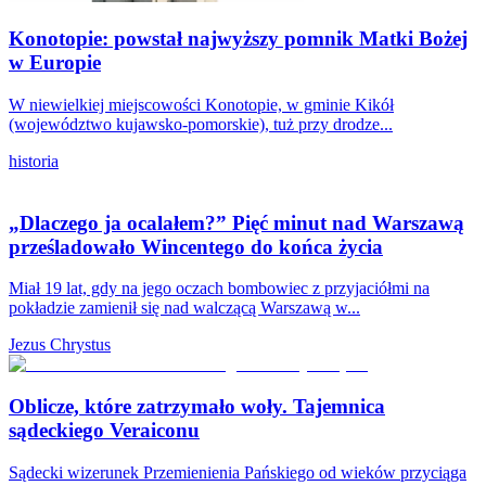
Konotopie: powstał najwyższy pomnik Matki Bożej
w Europie
W niewielkiej miejscowości Konotopie, w gminie Kikół
(województwo kujawsko-pomorskie), tuż przy drodze...
historia
„Dlaczego ja ocalałem?” Pięć minut nad Warszawą
prześladowało Wincentego do końca życia
Miał 19 lat, gdy na jego oczach bombowiec z przyjaciółmi na
pokładzie zamienił się nad walczącą Warszawą w...
Jezus Chrystus
Oblicze, które zatrzymało woły. Tajemnica
sądeckiego Veraiconu
Sądecki wizerunek Przemienienia Pańskiego od wieków przyciąga