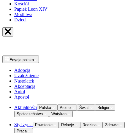
Kościół
Papież Leon XIV
Modlitwa
Dzieci
Edycja
polska
Adopcja
Uzależnienie
Nastolatek
Akceptacja
Anioł
Apostoł
Aktualności
Polska
Prolife
Świat
Religie
Społeczeństwo
Watykan
Styl życia
Powołanie
Relacje
Rodzina
Zdrowie
Praca