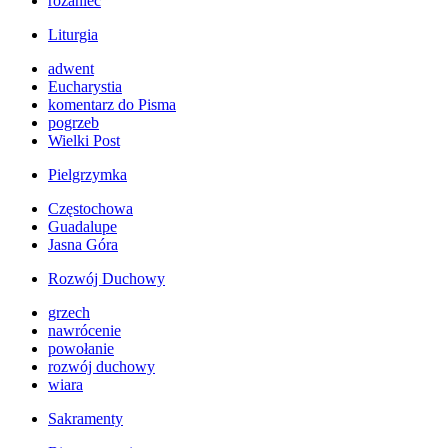
różaniec
Liturgia
adwent
Eucharystia
komentarz do Pisma
pogrzeb
Wielki Post
Pielgrzymka
Częstochowa
Guadalupe
Jasna Góra
Rozwój Duchowy
grzech
nawrócenie
powołanie
rozwój duchowy
wiara
Sakramenty