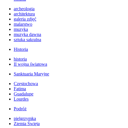
archeologia
architektura
galeria zdjęć
malarstwo
muzyka
muzyka dawna
sztuka sakralna
Historia
historia
II wojna światowa
Sanktuaria Maryjne
Częstochowa
Fatima
Guadalupe
Lourdes
Podróż
pielgrzymka
Ziemia Święta