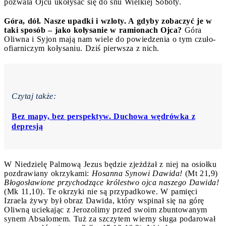
pozwala Ojcu ukołysać się do snu Wielkiej Soboty.
Góra, dół. Nasze upadki i wzloty. A gdyby zobaczyć je w
taki sposób – jako kołysanie w ramionach Ojca?
Góra
Oliwna i Syjon mają nam wiele do powiedzenia o tym czuło-
ofiarniczym kołysaniu. Dziś pierwsza z nich.
Czytaj także:
Bez mapy, bez perspektyw. Duchowa wędrówka z
depresją
W Niedzielę Palmową Jezus będzie zjeżdżał z niej na osiołku
pozdrawiany okrzykami:
Hosanna Synowi Dawida!
(Mt 21,9)
Błogosławione przychodzące królestwo ojca naszego Dawida!
(Mk 11,10). Te okrzyki nie są przypadkowe. W pamięci
Izraela żywy był obraz Dawida, który wspinał się na górę
Oliwną uciekając z Jerozolimy przed swoim zbuntowanym
synem Absalomem. Tuż za szczytem wierny sługa podarował