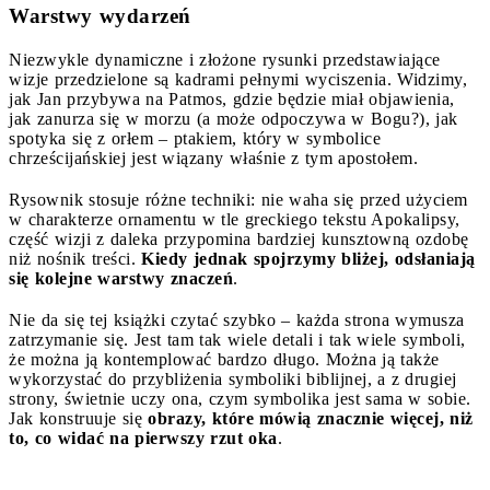
Warstwy wydarzeń
Niezwykle dynamiczne i złożone rysunki przedstawiające
wizje przedzielone są kadrami pełnymi wyciszenia. Widzimy,
jak Jan przybywa na Patmos, gdzie będzie miał objawienia,
jak zanurza się w morzu (a może odpoczywa w Bogu?), jak
spotyka się z orłem – ptakiem, który w symbolice
chrześcijańskiej jest wiązany właśnie z tym apostołem.
Rysownik stosuje różne techniki: nie waha się przed użyciem
w charakterze ornamentu w tle greckiego tekstu Apokalipsy,
część wizji z daleka przypomina bardziej kunsztowną ozdobę
niż nośnik treści.
Kiedy jednak spojrzymy bliżej, odsłaniają
się kolejne warstwy znaczeń
.
Nie da się tej książki czytać szybko – każda strona wymusza
zatrzymanie się. Jest tam tak wiele detali i tak wiele symboli,
że można ją kontemplować bardzo długo. Można ją także
wykorzystać do przybliżenia symboliki biblijnej, a z drugiej
strony, świetnie uczy ona, czym symbolika jest sama w sobie.
Jak konstruuje się
obrazy, które mówią znacznie więcej, niż
to, co widać na pierwszy rzut oka
.