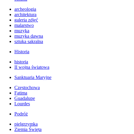
archeologia
architektura
galeria zdjęć
malarstwo
muzyka
muzyka dawna
sztuka sakralna
Historia
historia
II wojna światowa
Sanktuaria Maryjne
Częstochowa
Fatima
Guadalupe
Lourdes
Podróż
pielgrzymka
Ziemia Święta