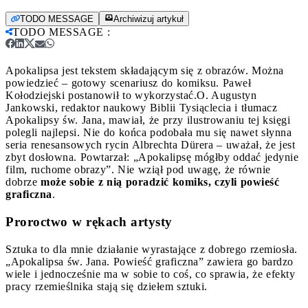
TODO MESSAGE
Archiwizuj artykuł
TODO MESSAGE
:
Apokalipsa jest tekstem składającym się z obrazów. Można
powiedzieć – gotowy scenariusz do komiksu. Paweł
Kołodziejski postanowił to wykorzystać.
O. Augustyn
Jankowski, redaktor naukowy Biblii Tysiąclecia i tłumacz
Apokalipsy św. Jana, mawiał, że przy ilustrowaniu tej księgi
polegli najlepsi. Nie do końca podobała mu się nawet słynna
seria renesansowych rycin Albrechta Dürera – uważał, że jest
zbyt dosłowna. Powtarzał: „Apokalipsę mógłby oddać jedynie
film, ruchome obrazy”. Nie wziął pod uwagę, że równie
dobrze
może sobie z nią poradzić komiks, czyli powieść
graficzna
.
Proroctwo w rękach artysty
Sztuka to dla mnie działanie wyrastające z dobrego rzemiosła.
„Apokalipsa św. Jana. Powieść graficzna” zawiera go bardzo
wiele i jednocześnie ma w sobie to coś, co sprawia, że efekty
pracy rzemieślnika stają się dziełem sztuki.