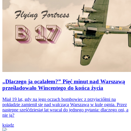
„Dlaczego ja ocalałem?” Pięć minut nad Warszawą
prześladowało Wincentego do końca życia
Miał 19 lat, gdy na jego oczach bombowiec z przyjaciółmi na
pokładzie zamienił się nad walczącą Warszawą w kulę ognia. Przez
następne sześćdziesiąt lat wracał do jednego pytania: dlaczego oni, a
nie ja?
ksiądz