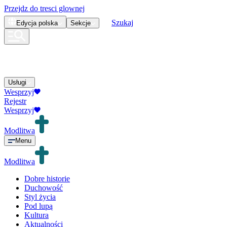
Przejdz do tresci glownej
Szukaj
Edycja
polska
Sekcje
Usługi
Wesprzyj
Rejestr
Wesprzyj
Modlitwa
Menu
Modlitwa
Dobre historie
Duchowość
Styl życia
Pod lupą
Kultura
Aktualności