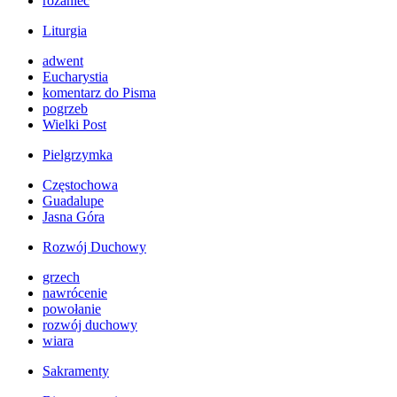
różaniec
Liturgia
adwent
Eucharystia
komentarz do Pisma
pogrzeb
Wielki Post
Pielgrzymka
Częstochowa
Guadalupe
Jasna Góra
Rozwój Duchowy
grzech
nawrócenie
powołanie
rozwój duchowy
wiara
Sakramenty