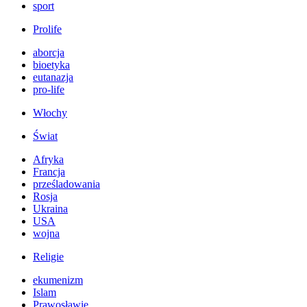
sport
Prolife
aborcja
bioetyka
eutanazja
pro-life
Włochy
Świat
Afryka
Francja
prześladowania
Rosja
Ukraina
USA
wojna
Religie
ekumenizm
Islam
Prawosławie