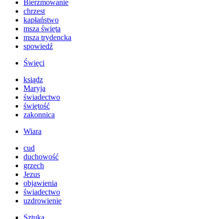
Bierzmowanie
chrzest
kapłaństwo
msza święta
msza trydencka
spowiedź
Święci
ksiądz
Maryja
świadectwo
świętość
zakonnica
Wiara
cud
duchowość
grzech
Jezus
objawienia
świadectwo
uzdrowienie
Sztuka