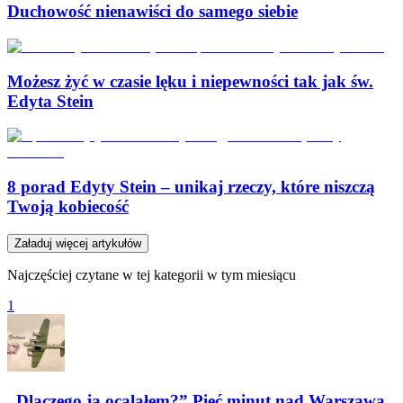
Duchowość nienawiści do samego siebie
Możesz żyć w czasie lęku i niepewności tak jak św.
Edyta Stein
8 porad Edyty Stein – unikaj rzeczy, które niszczą
Twoją kobiecość
Załaduj więcej artykułów
Najczęściej czytane w tej kategorii w tym miesiącu
1
„Dlaczego ja ocalałem?” Pięć minut nad Warszawą