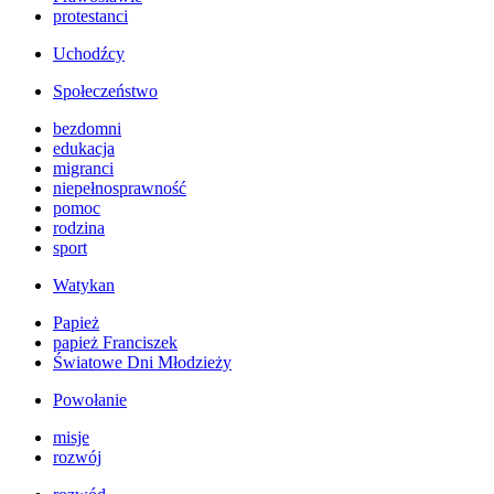
protestanci
Uchodźcy
Społeczeństwo
bezdomni
edukacja
migranci
niepełnosprawność
pomoc
rodzina
sport
Watykan
Papież
papież Franciszek
Światowe Dni Młodzieży
Powołanie
misje
rozwój