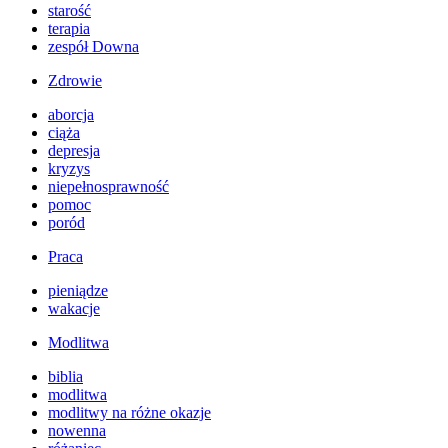
starość
terapia
zespół Downa
Zdrowie
aborcja
ciąża
depresja
kryzys
niepełnosprawność
pomoc
poród
Praca
pieniądze
wakacje
Modlitwa
biblia
modlitwa
modlitwy na różne okazje
nowenna