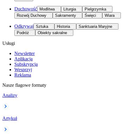
Duchowość
Modlitwa
Liturgia
Pielgrzymka
Rozwój Duchowy
Sakramenty
Święci
Wiara
Odkrywaj
Sztuka
Historia
Sanktuaria Maryjne
Podróż
Obiekty sakralne
Usługi
Newsletter
Aplikacja
Subskrypcja
Wesprzyj
Reklama
Nasze flagowe formaty
Analizy
Artykuł