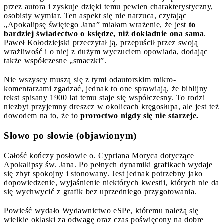
przez autora i zyskuje dzięki temu pewien charakterystyczny,
osobisty wymiar. Ten aspekt się nie narzuca, czytając
„Apokalipsę świętego Jana” miałam wrażenie, że jest
to
bardziej świadectwo o księdze, niż dokładnie ona sama
.
Paweł Kołodziejski przeczytał ją, przepuścił przez swoją
wrażliwość i o niej z dużym wyczuciem opowiada, dodając
także współczesne „smaczki”.
Nie wszyscy muszą się z tymi odautorskim mikro-
komentarzami zgadzać, jednak to one sprawiają, że biblijny
tekst spisany 1900 lat temu staje się współczesny. To rodzi
niezbyt przyjemny dreszcz w okolicach kręgosłupa, ale jest też
dowodem na to, że to
proroctwo nigdy się nie starzeje.
Słowo po słowie (objawionym)
Całość kończy posłowie o. Cypriana Moryca dotyczące
Apokalipsy św. Jana. Po pełnych dynamiki grafikach wydaje
się zbyt spokojny i stonowany. Jest jednak potrzebny jako
dopowiedzenie, wyjaśnienie niektórych kwestii, których nie da
się wychwycić z grafik bez uprzedniego przygotowania.
Powieść wydało Wydawnictwo eSPe, któremu należą się
wielkie oklaski za odwagę oraz czas poświęcony na dobre