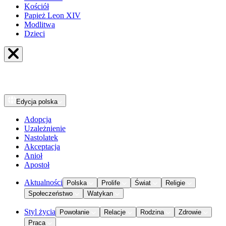
Kościół
Papież Leon XIV
Modlitwa
Dzieci
Edycja
polska
Adopcja
Uzależnienie
Nastolatek
Akceptacja
Anioł
Apostoł
Aktualności
Polska
Prolife
Świat
Religie
Społeczeństwo
Watykan
Styl życia
Powołanie
Relacje
Rodzina
Zdrowie
Praca