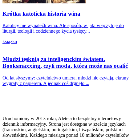
Krótka katolicka historia wina
Katolicy nie wynaleźli wina. Ale sposób, w jaki włączyli je do
liturgii, teologii i codziennego życia tysięcy...
książka
Młodzi tęsknią za inteligenckim światem.
Booksmaxxing, czyli moda, która może nas ocalić
Od lat słyszymy: czytelnictwo umiera, młodzi nie czytają, ekrany
wygrały z papierem. A jednak coś drgnęło....
Uruchomiony w 2013 roku, Aleteia to bezpłatny internetowy
dziennik informacyjny. Strona jest dostępna w sześciu językach
(francuskim, angielskim, portugalskim, hiszpańskim, polskim i
słoweńskim). Każdego miesiąca ponad 10 milionów czytelników