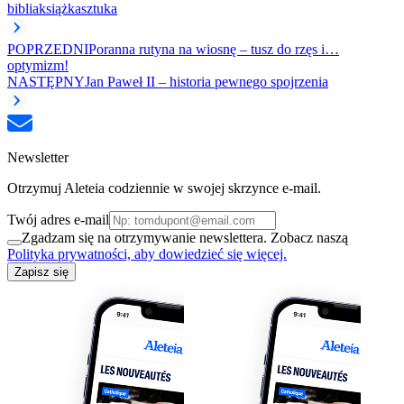
biblia
książka
sztuka
POPRZEDNI
Poranna rutyna na wiosnę – tusz do rzęs i…
optymizm!
NASTĘPNY
Jan Paweł II – historia pewnego spojrzenia
Newsletter
Otrzymuj Aleteia codziennie w swojej skrzynce e-mail.
Twój adres e-mail
Zgadzam się na otrzymywanie newslettera. Zobacz naszą
Polityka prywatności, aby dowiedzieć się więcej.
Zapisz się