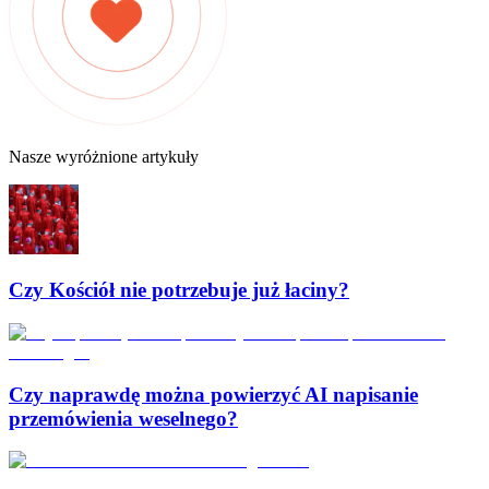
Nasze wyróżnione artykuły
Czy Kościół nie potrzebuje już łaciny?
Czy naprawdę można powierzyć AI napisanie
przemówienia weselnego?