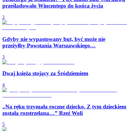
prześladowało Wincentego do końca życia
2
Gdyby nie wypastowany but, być może nie
przeżyłby Powstania Warszawskiego…
3
Dwaj księża stojący za Śródziemiem
4
„Na ręku trzymała roczne dziecko. Z tym dzieckiem
została rozstrzelana…” Rzeź Woli
5