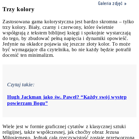
Galeria zdjęć
Trzy kolory
Zastosowana gama kolorystyczna jest bardzo skromna – tylko
trzy kolory. Biały, czarny i czerwony, które świetnie
współgrają z tekstem biblijnej księgi i spokojnie wystarczają
do tego, by zbudować pełną napięcia i dynamiki opowieść.
Jedynie na okładce pojawia się jeszcze złoty kolor. To może
być wymagające dla czytelnika, bo nie każdy będzie potrafił
docenić ten minimalizm.
Czytaj także:
Hugh Jackman jako św. Paweł? “Każdy swój występ
powierzam Bogu”
Wiele jest w formie graficznej cytatów z klasycznej sztuki
religijnej, także współczesnej, jak choćby obraz Jezusa
Miłosiernego. Jednak cała rzeczywistość zostaje przetworzona