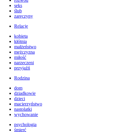
rozwód
seks
ślub
zaręczyny
Relacje
kobieta
kłótnia
małżeństwo
mężczyzna
miłość
narzeczeni
przyjaźń
Rodzina
dom
dziadkowie
dzieci
macierzyństwo
nastolatki
wychowanie
psychologia
śmierć