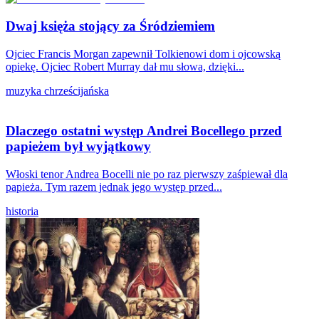
Dwaj księża stojący za Śródziemiem
Ojciec Francis Morgan zapewnił Tolkienowi dom i ojcowską
opiekę. Ojciec Robert Murray dał mu słowa, dzięki...
muzyka chrześcijańska
Dlaczego ostatni występ Andrei Bocellego przed
papieżem był wyjątkowy
Włoski tenor Andrea Bocelli nie po raz pierwszy zaśpiewał dla
papieża. Tym razem jednak jego występ przed...
historia