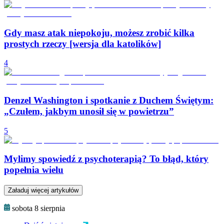
Gdy masz atak niepokoju, możesz zrobić kilka
prostych rzeczy [wersja dla katolików]
4
Denzel Washington i spotkanie z Duchem Świętym:
„Czułem, jakbym unosił się w powietrzu”
5
Mylimy spowiedź z psychoterapią? To błąd, który
popełnia wielu
Załaduj więcej artykułów
sobota 8 sierpnia