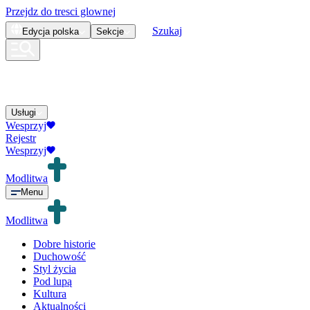
Przejdz do tresci glownej
Szukaj
Edycja
polska
Sekcje
Usługi
Wesprzyj
Rejestr
Wesprzyj
Modlitwa
Menu
Modlitwa
Dobre historie
Duchowość
Styl życia
Pod lupą
Kultura
Aktualności