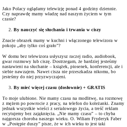
Jako Polacy oglądamy telewizję ponad 4 godziny dziennie.
Czy naprawdę mamy władzę nad naszym życiem w tym
czasie?
By nauczyć się słuchania i trwania w ciszy
Znacie obrazek mamy w kuchni i włączonego telewizora w
pokoju „aby tylko coś grało”?
W domu bez telewizora usłyszysz raczej radio, audiobook,
gwar rozmowy lub ciszę. Dostrzegam, że bardziej jesteśmy
nastawieni na słuchanie – książek, piosenek, konferencji, ale i
siebie nawzajem. Nawet cisza nie przeszkadza nikomu, bo
jesteśmy do niej przyzwyczajeni.
By mieć więcej czasu (dosłownie) + GRATIS
To moje ulubione. Nie mamy czasu na modlitwę, na rozmowę
z mężem po powrocie z pracy, na telefon do koleżanki. Znamy
jednak wszystkie wieści z serialowego życia, a treść reklam
recytujemy bez zająknięcia. „Nie mamy czasu” – to chyba
najgorsza choroba naszego wieku. O. Wiliam Fryderyk Faber
w „Postępie duszy” pisze, że w ich wieku to jest taki