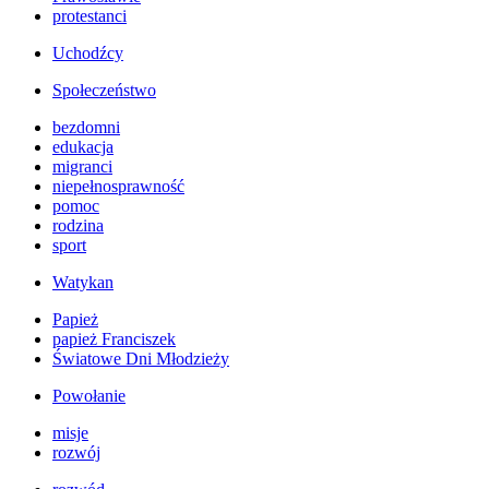
protestanci
Uchodźcy
Społeczeństwo
bezdomni
edukacja
migranci
niepełnosprawność
pomoc
rodzina
sport
Watykan
Papież
papież Franciszek
Światowe Dni Młodzieży
Powołanie
misje
rozwój