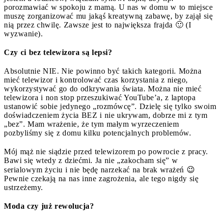
porozmawiać w spokoju z mamą. U nas w domu w to miejsce
muszę zorganizować mu jakąś kreatywną zabawę, by zajął się
nią przez chwilę. Zawsze jest to największa frajda 🙂 (I
wyzwanie).
Czy ci bez telewizora są lepsi?
Absolutnie NIE. Nie powinno być takich kategorii. Można
mieć telewizor i kontrolować czas korzystania z niego,
wykorzystywać go do odkrywania świata. Można nie mieć
telewizora i non stop przeszukiwać YouTube’a, z laptopa
ustanowić sobie jedynego „rozmówcę”. Dzielę się tylko swoim
doświadczeniem życia BEZ i nie ukrywam, dobrze mi z tym
„bez”. Mam wrażenie, że tym małym wyrzeczeniem
pozbyliśmy się z domu kilku potencjalnych problemów.
Mój mąż nie siądzie przed telewizorem po powrocie z pracy.
Bawi się wtedy z dziećmi. Ja nie „zakocham się” w
serialowym życiu i nie będę narzekać na brak wrażeń 😉
Pewnie czekają na nas inne zagrożenia, ale tego nigdy się
ustrzeżemy.
Moda czy już rewolucja?