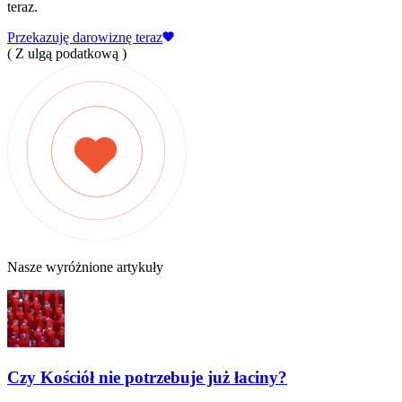
teraz.
Przekazuję darowiznę teraz
( Z ulgą podatkową )
Nasze wyróżnione artykuły
Czy Kościół nie potrzebuje już łaciny?