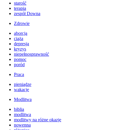
starość
terapia
zespół Downa
Zdrowie
aborcja
ciąża
depresja
kryzys
niepełnosprawność
pomoc
poród
Praca
pieniądze
wakacje
Modlitwa
biblia
modlitwa
modlitwy na różne okazje
nowenna