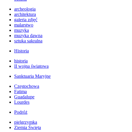
archeologia
architektura
galeria zdjęć
malarstwo
muzyka
muzyka dawna
sztuka sakralna
Historia
historia
II wojna światowa
Sanktuaria Maryjne
Częstochowa
Fatima
Guadalupe
Lourdes
Podróż
pielgrzymka
Ziemia Święta