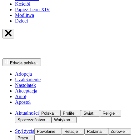
Kościół
Papież Leon XIV
Modlitwa
Dzieci
Edycja
polska
Adopcja
Uzależnienie
Nastolatek
Akceptacja
Anioł
Apostoł
Aktualności
Polska
Prolife
Świat
Religie
Społeczeństwo
Watykan
Styl życia
Powołanie
Relacje
Rodzina
Zdrowie
Praca