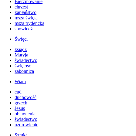
Bierzmowanie
chrzest
kapłaństwo
msza święta
msza trydencka
spowiedź
Święci
ksiądz
Maryja
świadectwo
świętość
zakonnica
Wiara
cud
duchowość
grzech
Jezus
objawienia
świadectwo
uzdrowienie
Sztuka