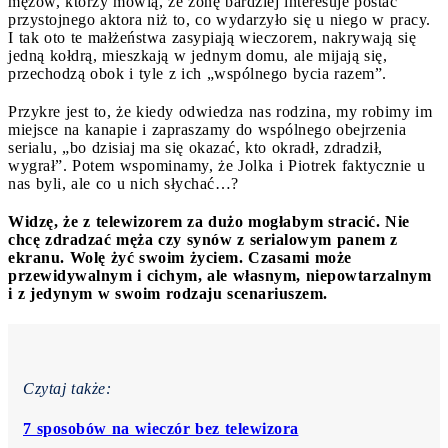
mężów, którzy mówią, że żonę bardziej interesuje postać
przystojnego aktora niż to, co wydarzyło się u niego w pracy.
I tak oto te małżeństwa zasypiają wieczorem, nakrywają się
jedną kołdrą, mieszkają w jednym domu, ale mijają się,
przechodzą obok i tyle z ich „wspólnego bycia razem”.
Przykre jest to, że kiedy odwiedza nas rodzina, my robimy im
miejsce na kanapie i zapraszamy do wspólnego obejrzenia
serialu, „bo dzisiaj ma się okazać, kto okradł, zdradził,
wygrał”. Potem wspominamy, że Jolka i Piotrek faktycznie u
nas byli, ale co u nich słychać…?
Widzę, że z telewizorem za dużo mogłabym stracić. Nie
chcę zdradzać męża czy synów z serialowym panem z
ekranu. Wolę żyć swoim życiem. Czasami może
przewidywalnym i cichym, ale własnym, niepowtarzalnym
i z jedynym w swoim rodzaju scenariuszem.
Czytaj także:
7 sposobów na wieczór bez telewizora