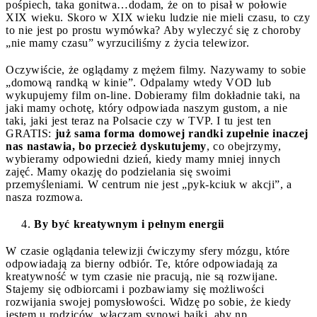
pośpiech, taka gonitwa…dodam, że on to pisał w połowie
XIX wieku. Skoro w XIX wieku ludzie nie mieli czasu, to czy
to nie jest po prostu wymówka? Aby wyleczyć się z choroby
„nie mamy czasu” wyrzuciliśmy z życia telewizor.
Oczywiście, że oglądamy z mężem filmy. Nazywamy to sobie
„domową randką w kinie”. Odpalamy wtedy VOD lub
wykupujemy film on-line. Dobieramy film dokładnie taki, na
jaki mamy ochotę, który odpowiada naszym gustom, a nie
taki, jaki jest teraz na Polsacie czy w TVP. I tu jest ten
GRATIS:
już sama forma domowej randki zupełnie inaczej
nas nastawia, bo przecież dyskutujemy
, co obejrzymy,
wybieramy odpowiedni dzień, kiedy mamy mniej innych
zajęć. Mamy okazję do podzielania się swoimi
przemyśleniami. W centrum nie jest „pyk-kciuk w akcji”, a
nasza rozmowa.
By być kreatywnym i pełnym energii
W czasie oglądania telewizji ćwiczymy sfery mózgu, które
odpowiadają za bierny odbiór. Te, które odpowiadają za
kreatywność w tym czasie nie pracują, nie są rozwijane.
Stajemy się odbiorcami i pozbawiamy się możliwości
rozwijania swojej pomysłowości. Widzę po sobie, że kiedy
jestem u rodziców, włączam synowi bajki, aby np.