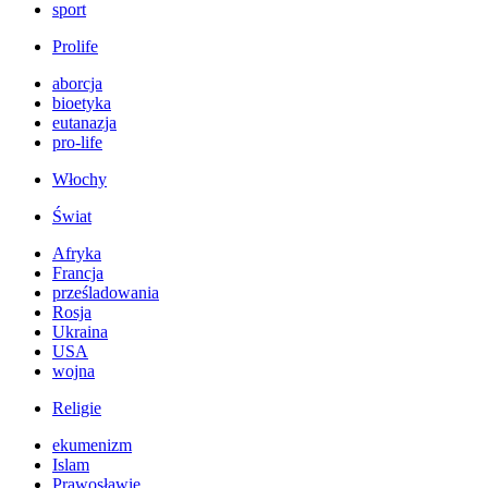
sport
Prolife
aborcja
bioetyka
eutanazja
pro-life
Włochy
Świat
Afryka
Francja
prześladowania
Rosja
Ukraina
USA
wojna
Religie
ekumenizm
Islam
Prawosławie