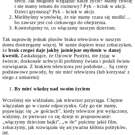
sercu. Jak mogłoby wyglądać nasze życie? Mamy chwilę
i nie mamy tematu do rozmowy? Pyk – kciuk w akcji.
Dzieci grymaszą? Pyk – kciuk w akcji.
Mielibyśmy wymówkę, że nie mamy czasu się modlić…
bo zawsze jest coś ciekawego do obejrzenia.
Kontrolujemy to, co włączamy naszym dzieciom.
Tak naprawdę jednak plusów braku telewizora w naszym
domu dostrzegamy więcej. W sumie dopiero teraz zobaczyłam,
że
brak czegoś daje jakby jaśniejsze myślenie w danej
kwestii.
Zaskakujące, że Ojcowie Pustyni, nie żyjąc w
świecie, doskonale uchwycili problemy świata i podali światu
rozwiązania. Z brakiem telewizora jest podobnie… Są cztery
podstawowe powody, by nie mieć telewizora (lub korzystać z
niego z umiarem):
By mieć władzę nad swoim życiem
Wcześniej nie widziałam, jak telewizor przyciąga. Chętnie
włączałam go w czasie odpoczynku. Gdy go nie mamy,
pojawiając się „w gościach”, kiedy telewizor jest wyłączony,
widzimy, że pierwsze co się dzieje to proponowanie:
„włączymy dzieciom bajki”, „w tle” puścimy jakiś film,
zobaczymy, jak rozwiązała się arcyważna kłótnia polityków,
itd.