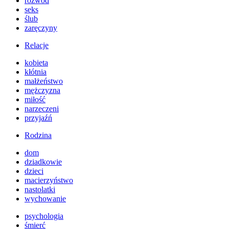
rozwód
seks
ślub
zaręczyny
Relacje
kobieta
kłótnia
małżeństwo
mężczyzna
miłość
narzeczeni
przyjaźń
Rodzina
dom
dziadkowie
dzieci
macierzyństwo
nastolatki
wychowanie
psychologia
śmierć