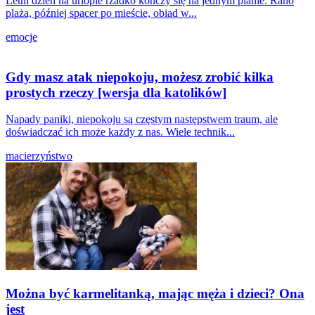
Letni dzień na urlopie rzadko kończy się na jednym planie. Rano
plaża, później spacer po mieście, obiad w...
emocje
Gdy masz atak niepokoju, możesz zrobić kilka
prostych rzeczy [wersja dla katolików]
Napady paniki, niepokoju są częstym następstwem traum, ale
doświadczać ich może każdy z nas. Wiele technik...
macierzyństwo
Można być karmelitanką, mając męża i dzieci? Ona
jest