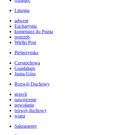
różaniec
Liturgia
adwent
Eucharystia
komentarz do Pisma
pogrzeb
Wielki Post
Pielgrzymka
Częstochowa
Guadalupe
Jasna Góra
Rozwój Duchowy
grzech
nawrócenie
powołanie
rozwój duchowy
wiara
Sakramenty