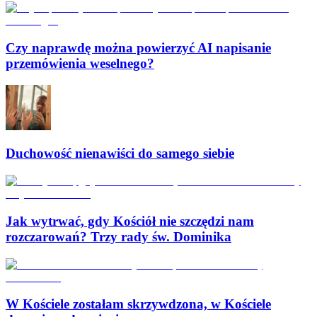
Czy naprawdę można powierzyć AI napisanie
przemówienia weselnego?
Duchowość nienawiści do samego siebie
Jak wytrwać, gdy Kościół nie szczędzi nam
rozczarowań? Trzy rady św. Dominika
W Kościele zostałam skrzywdzona, w Kościele