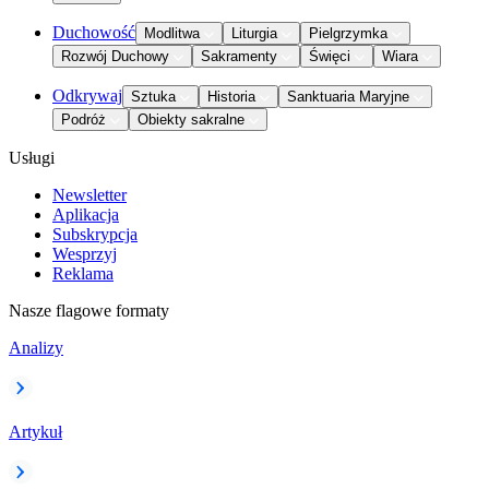
Duchowość
Modlitwa
Liturgia
Pielgrzymka
Rozwój Duchowy
Sakramenty
Święci
Wiara
Odkrywaj
Sztuka
Historia
Sanktuaria Maryjne
Podróż
Obiekty sakralne
Usługi
Newsletter
Aplikacja
Subskrypcja
Wesprzyj
Reklama
Nasze flagowe formaty
Analizy
Artykuł