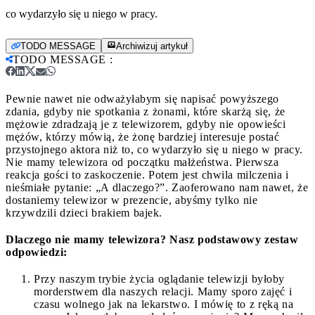
co wydarzyło się u niego w pracy.
TODO MESSAGE
Archiwizuj artykuł
TODO MESSAGE
:
Pewnie nawet nie odważyłabym się napisać powyższego
zdania, gdyby nie spotkania z żonami, które skarżą się, że
mężowie zdradzają je z telewizorem, gdyby nie opowieści
mężów, którzy mówią, że żonę bardziej interesuje postać
przystojnego aktora niż to, co wydarzyło się u niego w pracy.
Nie mamy telewizora od początku małżeństwa. Pierwsza
reakcja gości to zaskoczenie. Potem jest chwila milczenia i
nieśmiałe pytanie: „A dlaczego?”. Zaoferowano nam nawet, że
dostaniemy telewizor w prezencie, abyśmy tylko nie
krzywdzili dzieci brakiem bajek.
Dlaczego nie mamy telewizora? Nasz podstawowy zestaw
odpowiedzi:
Przy naszym trybie życia oglądanie telewizji byłoby
morderstwem dla naszych relacji. Mamy sporo zajęć i
czasu wolnego jak na lekarstwo. I mówię to z ręką na