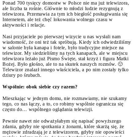
Ponad 700 tysięcy domostw w Polsce nie ma już telewizora,
ale liczba ta rośnie. Głównie to młodzi ludzie rezygnują z
telewizora. Przemawia za tym ich biegłość posługiwania się
Internetem, ale też chęć lokowania wolnego czasu w
aktywności i relacje.
Nasi przyjaciele po pierwszej wizycie u nas wysłali nam
wiadomość, że oni też tak spróbują. Kiedy ich odwiedziliśmy
w salonie była kanapa i fotele, było tradycyjne miejsce na
telewizor. My siedzieliśmy na tych kanapach, ale w miejscu
telewizora leżało już Pismo Święte, stał krzyż i figura Matki
Bożej. Było głośno, ale to na skutek naszych rozmów. 🙂
Telewizor znalazł innego właściciela, a po nim zostały tylko
dziury po śrubach.
Wspólnie: obok siebie czy razem?
Mieszkając w jednym domu, nie rozmawiamy, nie szukamy
tego, co nas łączy, a to, co robimy wspólnie ogranicza się
często do… wspólnego oglądania telewizji.
Pewnie nawet nie odważyłabym się napisać powyższego
zdania, gdyby nie spotkania z żonami, które skarżą się, że
mężowie zdradzają je z telewizorem, gdyby nie opowieści