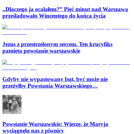
„Dlaczego ja ocalałem?” Pięć minut nad Warszawą
prześladowało Wincentego do końca życia
Jezus z przestrzelonym sercem. Ten krucyfiks
pamięta powstanie warszawskie
Gdyby nie wypastowany but, być może nie
przeżyłby Powstania Warszawskiego…
Powstanie Warszawskie: Wierzę, że Maryja
wyciągnęła nas z piwnicy