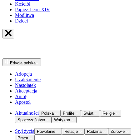
Kościół
Papież Leon XIV
Modlitwa
Dzieci
Edycja
polska
Adopcja
Uzależnienie
Nastolatek
Akceptacja
Anioł
Apostoł
Aktualności
Polska
Prolife
Świat
Religie
Społeczeństwo
Watykan
Styl życia
Powołanie
Relacje
Rodzina
Zdrowie
Praca