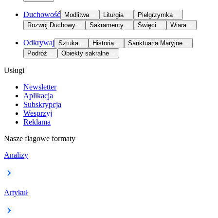
Duchowość
Modlitwa
Liturgia
Pielgrzymka
Rozwój Duchowy
Sakramenty
Święci
Wiara
Odkrywaj
Sztuka
Historia
Sanktuaria Maryjne
Podróż
Obiekty sakralne
Usługi
Newsletter
Aplikacja
Subskrypcja
Wesprzyj
Reklama
Nasze flagowe formaty
Analizy
Artykuł