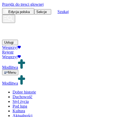
Przejdz do tresci glownej
Szukaj
Edycja
polska
Sekcje
Usługi
Wesprzyj
Rejestr
Wesprzyj
Modlitwa
Menu
Modlitwa
Dobre historie
Duchowość
Styl życia
Pod lupą
Kultura
Aktualności