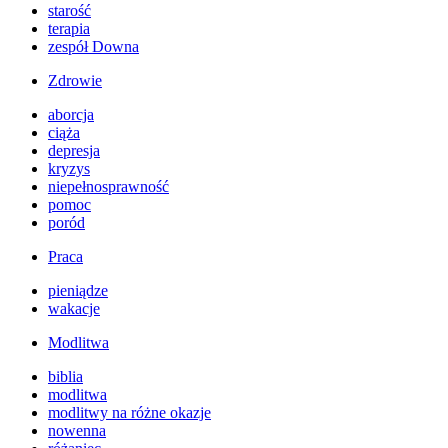
starość
terapia
zespół Downa
Zdrowie
aborcja
ciąża
depresja
kryzys
niepełnosprawność
pomoc
poród
Praca
pieniądze
wakacje
Modlitwa
biblia
modlitwa
modlitwy na różne okazje
nowenna