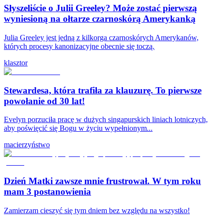
Słyszeliście o Julii Greeley? Może zostać pierwszą
wyniesioną na ołtarze czarnoskórą Amerykanką
Julia Greeley jest jedną z kilkorga czarnoskórych Amerykanów,
których procesy kanonizacyjne obecnie się toczą.
klasztor
Stewardesa, która trafiła za klauzurę. To pierwsze
powołanie od 30 lat!
Evelyn porzuciła pracę w dużych singapurskich liniach lotniczych,
aby poświęcić się Bogu w życiu wypełnionym...
macierzyństwo
Dzień Matki zawsze mnie frustrował. W tym roku
mam 3 postanowienia
Zamierzam cieszyć się tym dniem bez względu na wszystko!