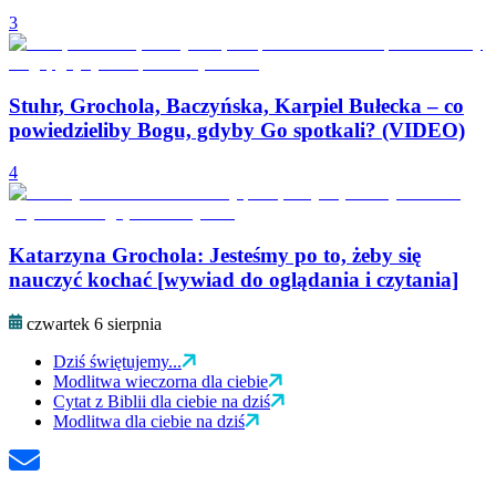
3
Stuhr, Grochola, Baczyńska, Karpiel Bułecka – co
powiedzieliby Bogu, gdyby Go spotkali? (VIDEO)
4
Katarzyna Grochola: Jesteśmy po to, żeby się
nauczyć kochać [wywiad do oglądania i czytania]
czwartek 6 sierpnia
Dziś świętujemy...
Modlitwa wieczorna dla ciebie
Cytat z Biblii dla ciebie na dziś
Modlitwa dla ciebie na dziś