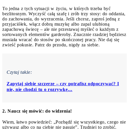
To jedna z tych sytuacji w życiu, w których trzeba być
bezlitosnym. Wyczyść całą szafę i zrób trzy stosy: do oddania,
do zachowania, do wyrzucenia. Jeśli chcesz, zaproś jedną z
przyjaciółek, włącz dobrą muzykę albo zapal ulubioną
zapachową świecę – ale nie przestawaj myśleć o każdym z
sortowanych elementów garderoby. Znacznie rzadziej będziesz
musiała wracać do stosów po skończonej pracy. Nie daj się
zwieść pokusie. Patrz do przodu, nigdy za siebie.
Czytaj także:
Zapytaj siebie szczerze – czy potrafisz odpoczywać? I
nie, nie chodzi tu o rozrywkę…
2. Naucz się mówić: do widzenia!
Wiem, łatwo powiedzieć: „Pozbądź się wszystkiego, czego nie
używasz albo co na ciebie nie pasuje”. Trudniej to zrobić.