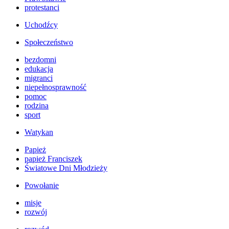
protestanci
Uchodźcy
Społeczeństwo
bezdomni
edukacja
migranci
niepełnosprawność
pomoc
rodzina
sport
Watykan
Papież
papież Franciszek
Światowe Dni Młodzieży
Powołanie
misje
rozwój