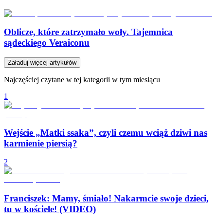
Oblicze, które zatrzymało woły. Tajemnica
sądeckiego Veraiconu
Załaduj więcej artykułów
Najczęściej czytane w tej kategorii w tym miesiącu
1
Wejście „Matki ssaka”, czyli czemu wciąż dziwi nas
karmienie piersią?
2
Franciszek: Mamy, śmiało! Nakarmcie swoje dzieci,
tu w kościele! (VIDEO)