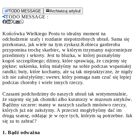
TODO MESSAGE
Archiwizuj artykuł
TODO MESSAGE
:
Końcówka Wielkiego Postu to idealny moment na
odchudzenie szafy i rozdanie niepotrzebnych ubrań. Sama się
przekonasz, jak wiele na tym zyskasz.
Kobieca garderoba
przypomina trochę skarbiec, w którym trzymamy najcenniejsze
przedmioty i sekrety. Jest tu bluzka, w której poznałyśmy
kogoś szczególnego; dżinsy, które sprawiają, że czujemy się
piękne; sukienka, którą miałyśmy na sobie podczas wspaniałej
randki; buty, które kochamy, ale są tak niepraktyczne, że nigdy
ich nie założyłyśmy; sweter, który pomaga nam czuć się lepiej
podczas choroby i wiele innych rzeczy.
Czasami podchodzimy do naszych ubrań tak sentymentalnie,
że stajemy się jak chomiki albo kuratorzy w muzeum antyków.
Bądźmy szczere: mamy w naszych szafach mnóstwo rzeczy,
których już nie założymy. A przecież mogłybyśmy dać im
drugą szansę, oddając je w ręce tych, którym są potrzebne. Jak
się za to zabrać?
1. Bądź odważna