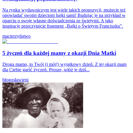
Na rynku wydawniczym jest wiele takich propozycji, możecie też
opowiadać swoim dzieciom bajki sami! Budując je na przykład w
oparciu o swoje własne doświadczenia ze świętymi. A jako
inspirację przeczytajcie fragment „Bajki o Świętym Franciszku”.
macierzyństwo
5 życzeń dla każdej mamy z okazji Dnia Matki
Droga mamo, to Twój (i mój!) wyjątkowy dzień. Z tej okazji mam
dla Ciebie garść życzeń. Proszę, włóż je dziś...
błogosławieni