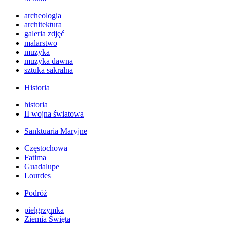
archeologia
architektura
galeria zdjęć
malarstwo
muzyka
muzyka dawna
sztuka sakralna
Historia
historia
II wojna światowa
Sanktuaria Maryjne
Częstochowa
Fatima
Guadalupe
Lourdes
Podróż
pielgrzymka
Ziemia Święta