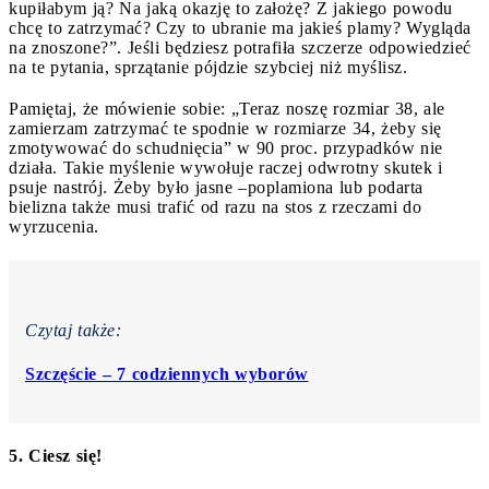
kupiłabym ją? Na jaką okazję to założę? Z jakiego powodu
chcę to zatrzymać? Czy to ubranie ma jakieś plamy? Wygląda
na znoszone?”. Jeśli będziesz potrafiła szczerze odpowiedzieć
na te pytania, sprzątanie pójdzie szybciej niż myślisz.
Pamiętaj, że mówienie sobie: „Teraz noszę rozmiar 38, ale
zamierzam zatrzymać te spodnie w rozmiarze 34, żeby się
zmotywować do schudnięcia” w 90 proc. przypadków nie
działa. Takie myślenie wywołuje raczej odwrotny skutek i
psuje nastrój. Żeby było jasne –poplamiona lub podarta
bielizna także musi trafić od razu na stos z rzeczami do
wyrzucenia.
Czytaj także:
Szczęście – 7 codziennych wyborów
5. Ciesz się!