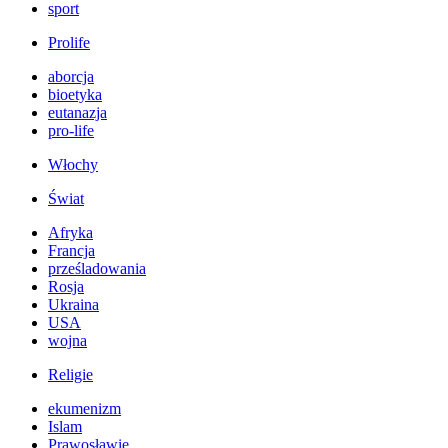
sport
Prolife
aborcja
bioetyka
eutanazja
pro-life
Włochy
Świat
Afryka
Francja
prześladowania
Rosja
Ukraina
USA
wojna
Religie
ekumenizm
Islam
Prawosławie