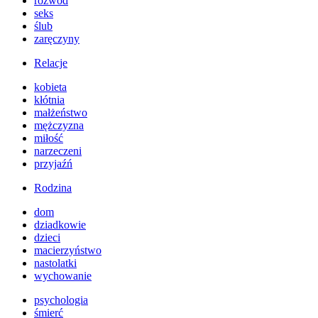
rozwód
seks
ślub
zaręczyny
Relacje
kobieta
kłótnia
małżeństwo
mężczyzna
miłość
narzeczeni
przyjaźń
Rodzina
dom
dziadkowie
dzieci
macierzyństwo
nastolatki
wychowanie
psychologia
śmierć