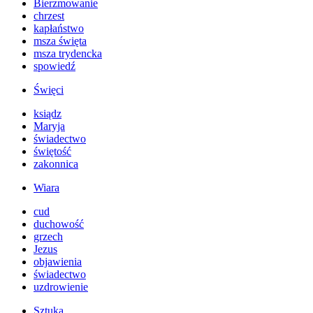
Bierzmowanie
chrzest
kapłaństwo
msza święta
msza trydencka
spowiedź
Święci
ksiądz
Maryja
świadectwo
świętość
zakonnica
Wiara
cud
duchowość
grzech
Jezus
objawienia
świadectwo
uzdrowienie
Sztuka