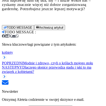
Jeśli naprawdę nam się uda, my – i ludzie wokół nas –
zyskamy znacznie więcej niż dobrze zorganizowaną
garderobę. Potrzebujesz jeszcze lepszej motywacji?
TODO MESSAGE
Archiwizuj artykuł
TODO MESSAGE
:
Słowa kluczowe/tagi powiązane z tym artykułem:
kobiety
POPRZEDNI
Modnie i zdrowo, czyli o królach mojego stołu
NASTĘPNY
Dlaczego słonice przewodzą stadu i jaki to ma
związek z kobietami?
Newsletter
Otrzymuj Aleteia codziennie w swojej skrzynce e-mail.