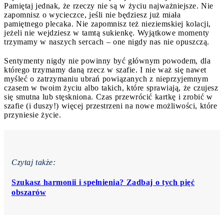
Pamiętaj jednak, że rzeczy nie są w życiu najważniejsze. Nie
zapomnisz o wycieczce, jeśli nie będziesz już miała
pamiętnego plecaka. Nie zapomnisz też nieziemskiej kolacji,
jeżeli nie wejdziesz w tamtą sukienkę. Wyjątkowe momenty
trzymamy w naszych sercach – one nigdy nas nie opuszczą.
Sentymenty nigdy nie powinny być głównym powodem, dla
którego trzymamy daną rzecz w szafie. I nie waż się nawet
myśleć o zatrzymaniu ubrań powiązanych z nieprzyjemnym
czasem w twoim życiu albo takich, które sprawiają, że czujesz
się smutna lub stęskniona. Czas przewrócić kartkę i zrobić w
szafie (i duszy!) więcej przestrzeni na nowe możliwości, które
przyniesie życie.
Czytaj także:
Szukasz harmonii i spełnienia? Zadbaj o tych pięć
obszarów