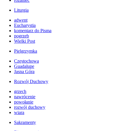
różaniec
Liturgia
adwent
Eucharystia
komentarz do Pisma
pogrzeb
Wielki Post
Pielgrzymka
Częstochowa
Guadalupe
Jasna Góra
Rozwój Duchowy
grzech
nawrócenie
powołanie
rozwój duchowy
wiara
Sakramenty