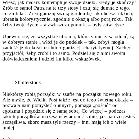
Wiesz, jak malarz kontempluje swoje dzieło, kiedy je skończy?
Zrób to samo! Patrz na te trzy stosy i czuj się dumna z tego,
co zrobiłaś. Zreorganizuj swoją garderobę jak chcesz: układaj
ubrania kolorystycznie, zgodnie z okazją albo porą roku. Tak,
żeby twoje życie – a zwłaszcza poranki – były łatwiejsze!
Upewnij się, że wszystkie ubrania, które zamierzasz oddać, są
w dobrym stanie i włóż je do pudełek – tak, żebyś mogła
zanieść je do kościoła lub organizacji charytatywnej. Zachęć
przyjaciół, żeby zrobili to samo. Podziel się z nimi swoim
doświadczeniem i udziel im kilku wskazówek.
Shutterstock
Niektórzy robią porządki w szafie na początku nowego roku.
Ale myślę, że Wielki Post także jest do tego świetną okazją –
pozwala nam pomyśleć o innych, pomaga „pościć” od
egoizmu i pogodzić się z samą sobą. Co więcej – podczas
takich porządków możesz uświadomić sobie, jak bardzo jesteś
szczęśliwa, skoro masz tyle rzeczy – inni mają ich o wiele
mniej.