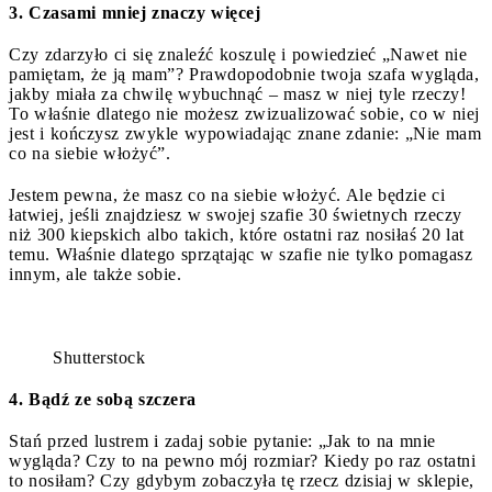
3. Czasami mniej znaczy więcej
Czy zdarzyło ci się znaleźć koszulę i powiedzieć „Nawet nie
pamiętam, że ją mam”? Prawdopodobnie twoja szafa wygląda,
jakby miała za chwilę wybuchnąć – masz w niej tyle rzeczy!
To właśnie dlatego nie możesz zwizualizować sobie, co w niej
jest i kończysz zwykle wypowiadając znane zdanie: „Nie mam
co na siebie włożyć”.
Jestem pewna, że masz co na siebie włożyć. Ale będzie ci
łatwiej, jeśli znajdziesz w swojej szafie 30 świetnych rzeczy
niż 300 kiepskich albo takich, które ostatni raz nosiłaś 20 lat
temu. Właśnie dlatego sprzątając w szafie nie tylko pomagasz
innym, ale także sobie.
Shutterstock
4. Bądź ze sobą szczera
Stań przed lustrem i zadaj sobie pytanie: „Jak to na mnie
wygląda? Czy to na pewno mój rozmiar? Kiedy po raz ostatni
to nosiłam? Czy gdybym zobaczyła tę rzecz dzisiaj w sklepie,