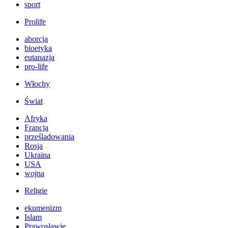
sport
Prolife
aborcja
bioetyka
eutanazja
pro-life
Włochy
Świat
Afryka
Francja
prześladowania
Rosja
Ukraina
USA
wojna
Religie
ekumenizm
Islam
Prawosławie