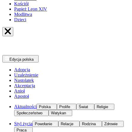
Kościół
Papież Leon XIV
Modlitwa
Dzieci
Edycja
polska
Adopcja
Uzależnienie
Nastolatek
Akceptacja
Anioł
Apostoł
Aktualności
Polska
Prolife
Świat
Religie
Społeczeństwo
Watykan
Styl życia
Powołanie
Relacje
Rodzina
Zdrowie
Praca