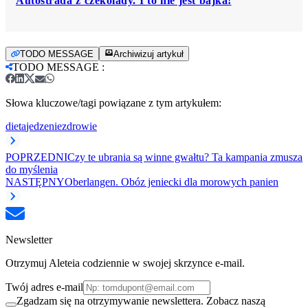
Autostrada z czekolady. I to nie jest bajka!
TODO MESSAGE
Archiwizuj artykuł
TODO MESSAGE
:
Słowa kluczowe/tagi powiązane z tym artykułem:
dieta
jedzenie
zdrowie
POPRZEDNI
Czy te ubrania są winne gwałtu? Ta kampania zmusza
do myślenia
NASTĘPNY
Oberlangen. Obóz jeniecki dla morowych panien
Newsletter
Otrzymuj Aleteia codziennie w swojej skrzynce e-mail.
Twój adres e-mail
Zgadzam się na otrzymywanie newslettera. Zobacz naszą