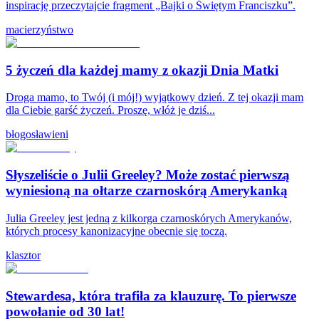
inspirację przeczytajcie fragment „Bajki o Świętym Franciszku”.
macierzyństwo
5 życzeń dla każdej mamy z okazji Dnia Matki
Droga mamo, to Twój (i mój!) wyjątkowy dzień. Z tej okazji mam
dla Ciebie garść życzeń. Proszę, włóż je dziś...
błogosławieni
Słyszeliście o Julii Greeley? Może zostać pierwszą
wyniesioną na ołtarze czarnoskórą Amerykanką
Julia Greeley jest jedną z kilkorga czarnoskórych Amerykanów,
których procesy kanonizacyjne obecnie się toczą.
klasztor
Stewardesa, która trafiła za klauzurę. To pierwsze
powołanie od 30 lat!