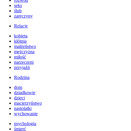
rozwód
seks
ślub
zaręczyny
Relacje
kobieta
kłótnia
małżeństwo
mężczyzna
miłość
narzeczeni
przyjaźń
Rodzina
dom
dziadkowie
dzieci
macierzyństwo
nastolatki
wychowanie
psychologia
śmierć