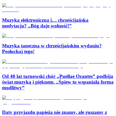
Muzyka elektroniczna i… chrześcijańska
medytacja? „Bóg daje wolność!”
Muzyka taneczna w chrześcijańskim wydaniu?
Posłuchaj tego!
Od 40 lat tarnowski chór „Puellae Orantes” podbija
świat muzyką i pięknem. „Śpiew to wspaniała forma
modlitwy”
Daty przyjazdu papieża nie znamy, ale ruszamy z