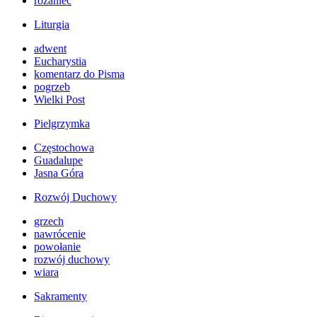
różaniec
Liturgia
adwent
Eucharystia
komentarz do Pisma
pogrzeb
Wielki Post
Pielgrzymka
Częstochowa
Guadalupe
Jasna Góra
Rozwój Duchowy
grzech
nawrócenie
powołanie
rozwój duchowy
wiara
Sakramenty