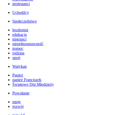
protestanci
Uchodźcy
Społeczeństwo
bezdomni
edukacja
migranci
niepełnosprawność
pomoc
rodzina
sport
Watykan
Papież
papież Franciszek
Światowe Dni Młodzieży
Powołanie
misje
rozwój