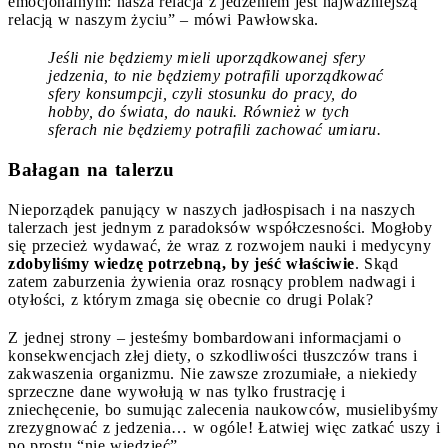
emocjonalnym: nasza relacja z jedzeniem jest najważniejszą
relacją w naszym życiu” – mówi Pawłowska.
Jeśli nie będziemy mieli uporządkowanej sfery
jedzenia, to nie będziemy potrafili uporządkować
sfery konsumpcji, czyli stosunku do pracy, do
hobby, do świata, do nauki. Również w tych
sferach nie będziemy potrafili zachować umiaru.
Bałagan na talerzu
Nieporządek panujący w naszych jadłospisach i na naszych
talerzach jest jednym z paradoksów współczesności. Mogłoby
się przecież wydawać, że wraz z rozwojem nauki i medycyny
zdobyliśmy wiedzę potrzebną, by jeść właściwie
. Skąd
zatem zaburzenia żywienia oraz rosnący problem nadwagi i
otyłości, z którym zmaga się obecnie co drugi Polak?
Z jednej strony – jesteśmy bombardowani informacjami o
konsekwencjach złej diety, o szkodliwości tłuszczów trans i
zakwaszenia organizmu. Nie zawsze zrozumiałe, a niekiedy
sprzeczne dane wywołują w nas tylko frustrację i
zniechęcenie, bo sumując zalecenia naukowców, musielibyśmy
zrezygnować z jedzenia… w ogóle! Łatwiej więc zatkać uszy i
po prostu “nie wiedzieć”.