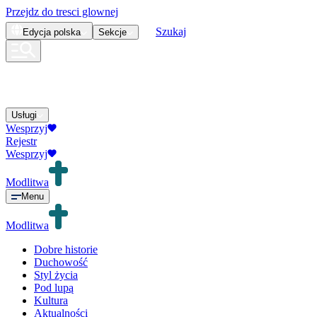
Przejdz do tresci glownej
Szukaj
Edycja
polska
Sekcje
Usługi
Wesprzyj
Rejestr
Wesprzyj
Modlitwa
Menu
Modlitwa
Dobre historie
Duchowość
Styl życia
Pod lupą
Kultura
Aktualności