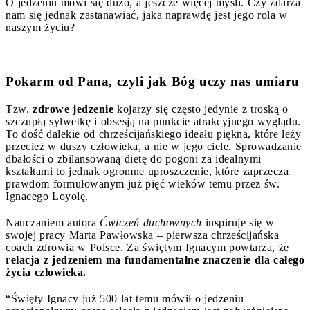
O jedzeniu mówi się dużo, a jeszcze więcej myśli. Czy zdarza
nam się jednak zastanawiać, jaka naprawdę jest jego rola w
naszym życiu?
Pokarm od Pana, czyli jak Bóg uczy nas umiaru
Tzw.
zdrowe jedzenie
kojarzy się często jedynie z troską o
szczupłą sylwetkę i obsesją na punkcie atrakcyjnego wyglądu.
To dość dalekie od chrześcijańskiego ideału piękna, które leży
przecież w duszy człowieka, a nie w jego ciele. Sprowadzanie
dbałości o zbilansowaną dietę do pogoni za idealnymi
kształtami to jednak ogromne uproszczenie, które zaprzecza
prawdom formułowanym już pięć wieków temu przez św.
Ignacego Loyolę.
Nauczaniem autora
Ćwiczeń duchownych
inspiruje się w
swojej pracy Marta Pawłowska – pierwsza chrześcijańska
coach zdrowia w Polsce. Za świętym Ignacym powtarza, że
relacja z jedzeniem ma fundamentalne znaczenie dla całego
życia człowieka.
“Święty Ignacy już 500 lat temu mówił o jedzeniu