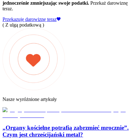
jednocześnie zmniejszając swoje podatki.
Przekaż darowiznę
teraz.
Przekazuję darowiznę teraz
( Z ulgą podatkową )
Nasze wyróżnione artykuły
„Organy kościelne potrafią zabrzmieć mrocznie”.
Czym jest chrześcijański metal?