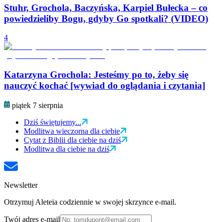
Stuhr, Grochola, Baczyńska, Karpiel Bułecka – co
powiedzieliby Bogu, gdyby Go spotkali? (VIDEO)
4
Katarzyna Grochola: Jesteśmy po to, żeby się
nauczyć kochać [wywiad do oglądania i czytania]
piątek 7 sierpnia
Dziś świętujemy...
Modlitwa wieczorna dla ciebie
Cytat z Biblii dla ciebie na dziś
Modlitwa dla ciebie na dziś
Newsletter
Otrzymuj Aleteia codziennie w swojej skrzynce e-mail.
Twój adres e-mail