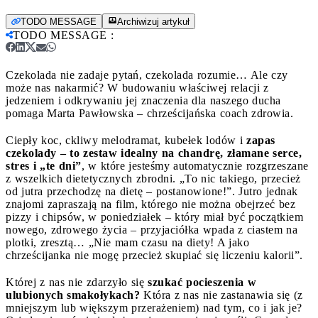
TODO MESSAGE
Archiwizuj artykuł
TODO MESSAGE
:
Czekolada nie zadaje pytań, czekolada rozumie… Ale czy
może nas nakarmić? W budowaniu właściwej relacji z
jedzeniem i odkrywaniu jej znaczenia dla naszego ducha
pomaga Marta Pawłowska – chrześcijańska coach zdrowia.
Ciepły koc, ckliwy melodramat, kubełek lodów i
zapas
czekolady – to zestaw idealny na chandrę, złamane serce,
stres i „te dni”
, w które jesteśmy automatycznie rozgrzeszane
z wszelkich dietetycznych zbrodni. „To nic takiego, przecież
od jutra przechodzę na dietę – postanowione!”. Jutro jednak
znajomi zapraszają na film, którego nie można obejrzeć bez
pizzy i chipsów, w poniedziałek – który miał być początkiem
nowego, zdrowego życia – przyjaciółka wpada z ciastem na
plotki, zresztą… „Nie mam czasu na diety! A jako
chrześcijanka nie mogę przecież skupiać się liczeniu kalorii”.
Której z nas nie zdarzyło się
szukać pocieszenia w
ulubionych smakołykach?
Która z nas nie zastanawia się (z
mniejszym lub większym przerażeniem) nad tym, co i jak je?