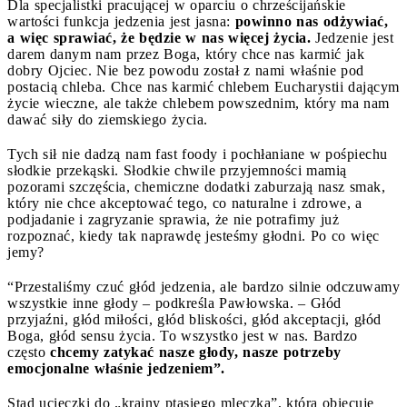
Dla specjalistki pracującej w oparciu o chrześcijańskie
wartości funkcja jedzenia jest jasna:
powinno nas odżywiać,
a więc sprawiać, że będzie w nas więcej życia.
Jedzenie jest
darem danym nam przez Boga, który chce nas karmić jak
dobry Ojciec. Nie bez powodu został z nami właśnie pod
postacią chleba. Chce nas karmić chlebem Eucharystii dającym
życie wieczne, ale także chlebem powszednim, który ma nam
dawać siły do ziemskiego życia.
Tych sił nie dadzą nam fast foody i pochłaniane w pośpiechu
słodkie przekąski. Słodkie chwile przyjemności mamią
pozorami szczęścia, chemiczne dodatki zaburzają nasz smak,
który nie chce akceptować tego, co naturalne i zdrowe, a
podjadanie i zagryzanie sprawia, że nie potrafimy już
rozpoznać, kiedy tak naprawdę jesteśmy głodni. Po co więc
jemy?
“Przestaliśmy czuć głód jedzenia, ale bardzo silnie odczuwamy
wszystkie inne głody – podkreśla Pawłowska. – Głód
przyjaźni, głód miłości, głód bliskości, głód akceptacji, głód
Boga, głód sensu życia. To wszystko jest w nas. Bardzo
często
chcemy zatykać nasze głody, nasze potrzeby
emocjonalne właśnie jedzeniem”.
Stąd ucieczki do „krainy ptasiego mleczka”, która obiecuje