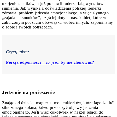
ukojenie smutków, a już po chwili uderza falą wyrzutów
sumienia. Jak wynika z doświadczenia polskiej trenerki
zdrowia, problem jedzenia emocjonalnego, a więc słynnego
„zajadania smutków”, częściej dotyka nas, kobiet, które w
zaburzonym poczuciu obowiązku wobec innych, zapominamy
o sobie i swoich potrzebach.
Czytaj także:
Porcja odporności – co jeść, by nie chorować?
Jedzenie na pocieszenie
Znając od dziecka magiczną moc cukierków, które łagodzą ból
stłuczonego kolana, łatwo przeoczyć objawy jedzenia
emocjonalnego. Jeśli więc cokolwiek w naszej relacji do
jedzenia zaczyna nas niepokoić, warto przyjrzeć się własnym