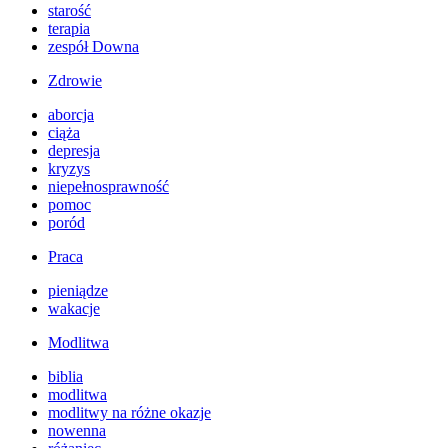
starość
terapia
zespół Downa
Zdrowie
aborcja
ciąża
depresja
kryzys
niepełnosprawność
pomoc
poród
Praca
pieniądze
wakacje
Modlitwa
biblia
modlitwa
modlitwy na różne okazje
nowenna