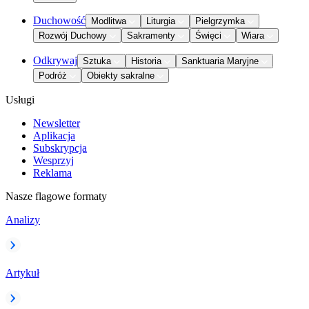
Duchowość
Modlitwa
Liturgia
Pielgrzymka
Rozwój Duchowy
Sakramenty
Święci
Wiara
Odkrywaj
Sztuka
Historia
Sanktuaria Maryjne
Podróż
Obiekty sakralne
Usługi
Newsletter
Aplikacja
Subskrypcja
Wesprzyj
Reklama
Nasze flagowe formaty
Analizy
Artykuł