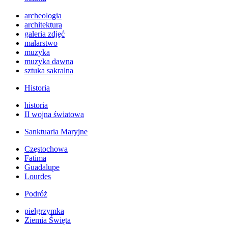
archeologia
architektura
galeria zdjęć
malarstwo
muzyka
muzyka dawna
sztuka sakralna
Historia
historia
II wojna światowa
Sanktuaria Maryjne
Częstochowa
Fatima
Guadalupe
Lourdes
Podróż
pielgrzymka
Ziemia Święta