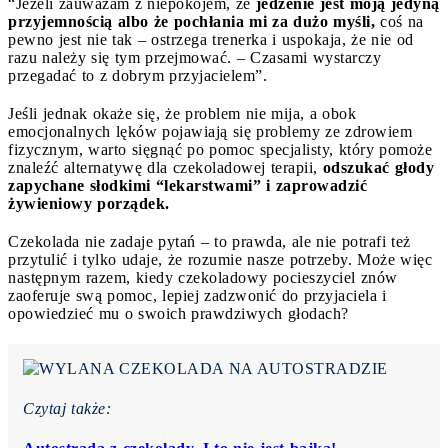
“Jeżeli zauważam z niepokojem, że
jedzenie jest moją jedyną
przyjemnością albo że pochłania mi za dużo myśli,
coś na
pewno jest nie tak – ostrzega trenerka i uspokaja, że nie od
razu należy się tym przejmować. – Czasami wystarczy
przegadać to z dobrym przyjacielem”.
Jeśli jednak okaże się, że problem nie mija, a obok
emocjonalnych lęków pojawiają się problemy ze zdrowiem
fizycznym, warto sięgnąć po pomoc specjalisty, który pomoże
znaleźć alternatywę dla czekoladowej terapii,
odszukać głody
zapychane słodkimi “lekarstwami” i zaprowadzić
żywieniowy porządek.
Czekolada nie zadaje pytań – to prawda, ale nie potrafi też
przytulić i tylko udaje, że rozumie nasze potrzeby. Może więc
następnym razem, kiedy czekoladowy pocieszyciel znów
zaoferuje swą pomoc, lepiej zadzwonić do przyjaciela i
opowiedzieć mu o swoich prawdziwych głodach?
Czytaj także: