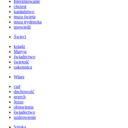
Bierzmowanie
chrzest
kapłaństwo
msza święta
msza trydencka
spowiedź
Święci
ksiądz
Maryja
świadectwo
świętość
zakonnica
Wiara
cud
duchowość
grzech
Jezus
objawienia
świadectwo
uzdrowienie
Sztuka