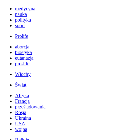
medycyna
nauka
polityka
sport
Prolife
aborcja
bioetyka
eutanazja
pro-life
Włochy
Świat
Afryka
Francja
prześladowania
Rosja
Ukraina
USA
wojna
Religie