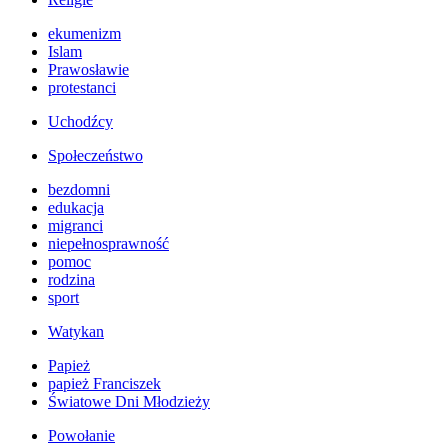
ekumenizm
Islam
Prawosławie
protestanci
Uchodźcy
Społeczeństwo
bezdomni
edukacja
migranci
niepełnosprawność
pomoc
rodzina
sport
Watykan
Papież
papież Franciszek
Światowe Dni Młodzieży
Powołanie