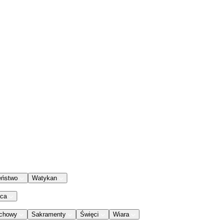
eństwo
Watykan
aca
chowy
Sakramenty
Święci
Wiara