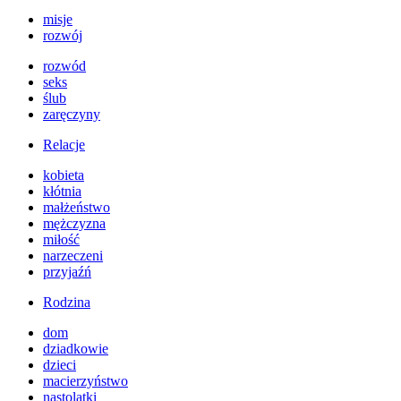
misje
rozwój
rozwód
seks
ślub
zaręczyny
Relacje
kobieta
kłótnia
małżeństwo
mężczyzna
miłość
narzeczeni
przyjaźń
Rodzina
dom
dziadkowie
dzieci
macierzyństwo
nastolatki