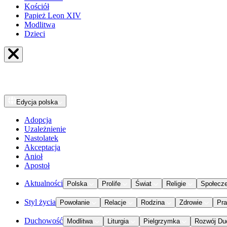
Kościół
Papież Leon XIV
Modlitwa
Dzieci
Edycja
polska
Adopcja
Uzależnienie
Nastolatek
Akceptacja
Anioł
Apostoł
Aktualności
Polska
Prolife
Świat
Religie
Społecz
Styl życia
Powołanie
Relacje
Rodzina
Zdrowie
Pr
Duchowość
Modlitwa
Liturgia
Pielgrzymka
Rozwój Du