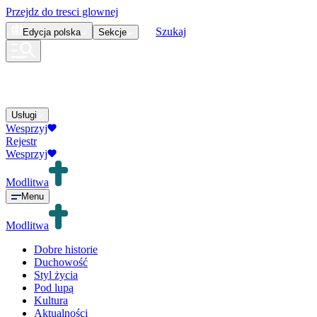
Przejdz do tresci glownej
Szukaj
Edycja
polska
Sekcje
Usługi
Wesprzyj
Rejestr
Wesprzyj
Modlitwa
Menu
Modlitwa
Dobre historie
Duchowość
Styl życia
Pod lupą
Kultura
Aktualności