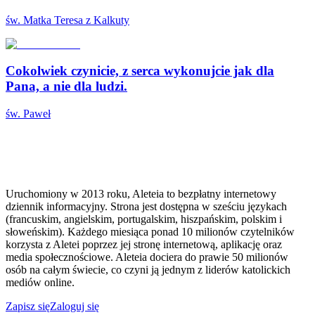
św. Matka Teresa z Kalkuty
Cokolwiek czynicie, z serca wykonujcie jak dla
Pana, a nie dla ludzi.
św. Paweł
Uruchomiony w 2013 roku, Aleteia to bezpłatny internetowy
dziennik informacyjny. Strona jest dostępna w sześciu językach
(francuskim, angielskim, portugalskim, hiszpańskim, polskim i
słoweńskim). Każdego miesiąca ponad 10 milionów czytelników
korzysta z Aletei poprzez jej stronę internetową, aplikację oraz
media społecznościowe. Aleteia dociera do prawie 50 milionów
osób na całym świecie, co czyni ją jednym z liderów katolickich
mediów online.
Zapisz się
Zaloguj się