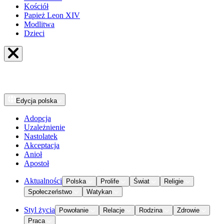
Kościół
Papież Leon XIV
Modlitwa
Dzieci
Edycja
polska
Adopcja
Uzależnienie
Nastolatek
Akceptacja
Anioł
Apostoł
Aktualności
Polska
Prolife
Świat
Religie
Społeczeństwo
Watykan
Styl życia
Powołanie
Relacje
Rodzina
Zdrowie
Praca