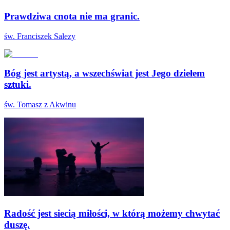
Prawdziwa cnota nie ma granic.
św. Franciszek Salezy
Bóg jest artystą, a wszechświat jest Jego dziełem
sztuki.
św. Tomasz z Akwinu
Radość jest siecią miłości, w którą możemy chwytać
duszę.