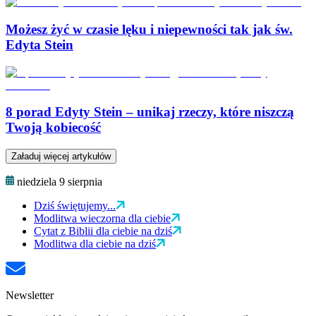
Możesz żyć w czasie lęku i niepewności tak jak św.
Edyta Stein
8 porad Edyty Stein – unikaj rzeczy, które niszczą
Twoją kobiecość
Załaduj więcej artykułów
niedziela 9 sierpnia
Dziś świętujemy...
Modlitwa wieczorna dla ciebie
Cytat z Biblii dla ciebie na dziś
Modlitwa dla ciebie na dziś
Newsletter