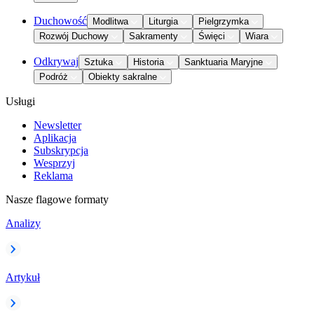
Duchowość
Modlitwa
Liturgia
Pielgrzymka
Rozwój Duchowy
Sakramenty
Święci
Wiara
Odkrywaj
Sztuka
Historia
Sanktuaria Maryjne
Podróż
Obiekty sakralne
Usługi
Newsletter
Aplikacja
Subskrypcja
Wesprzyj
Reklama
Nasze flagowe formaty
Analizy
Artykuł