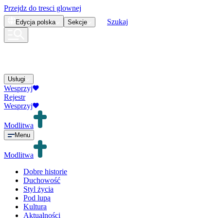
Przejdz do tresci glownej
Szukaj
Edycja
polska
Sekcje
Usługi
Wesprzyj
Rejestr
Wesprzyj
Modlitwa
Menu
Modlitwa
Dobre historie
Duchowość
Styl życia
Pod lupą
Kultura
Aktualności