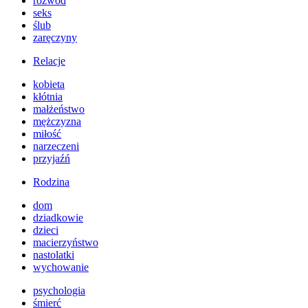
rozwód
seks
ślub
zaręczyny
Relacje
kobieta
kłótnia
małżeństwo
mężczyzna
miłość
narzeczeni
przyjaźń
Rodzina
dom
dziadkowie
dzieci
macierzyństwo
nastolatki
wychowanie
psychologia
śmierć