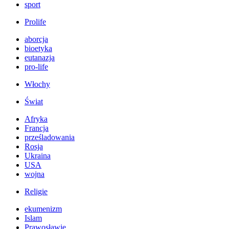
sport
Prolife
aborcja
bioetyka
eutanazja
pro-life
Włochy
Świat
Afryka
Francja
prześladowania
Rosja
Ukraina
USA
wojna
Religie
ekumenizm
Islam
Prawosławie