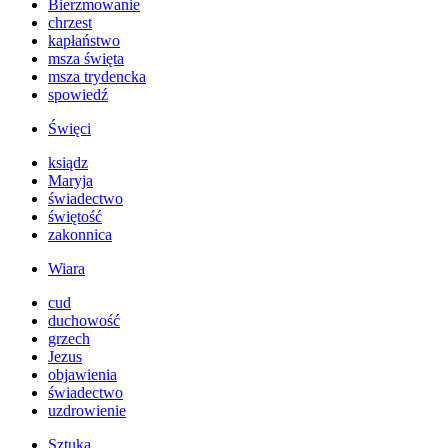
Bierzmowanie
chrzest
kapłaństwo
msza święta
msza trydencka
spowiedź
Święci
ksiądz
Maryja
świadectwo
świętość
zakonnica
Wiara
cud
duchowość
grzech
Jezus
objawienia
świadectwo
uzdrowienie
Sztuka