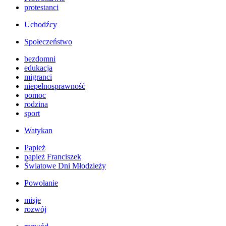
protestanci
Uchodźcy
Społeczeństwo
bezdomni
edukacja
migranci
niepełnosprawność
pomoc
rodzina
sport
Watykan
Papież
papież Franciszek
Światowe Dni Młodzieży
Powołanie
misje
rozwój