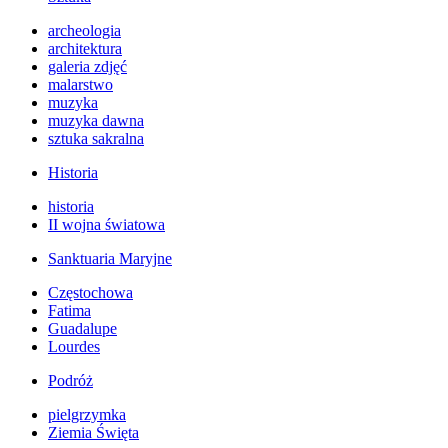
archeologia
architektura
galeria zdjęć
malarstwo
muzyka
muzyka dawna
sztuka sakralna
Historia
historia
II wojna światowa
Sanktuaria Maryjne
Częstochowa
Fatima
Guadalupe
Lourdes
Podróż
pielgrzymka
Ziemia Święta