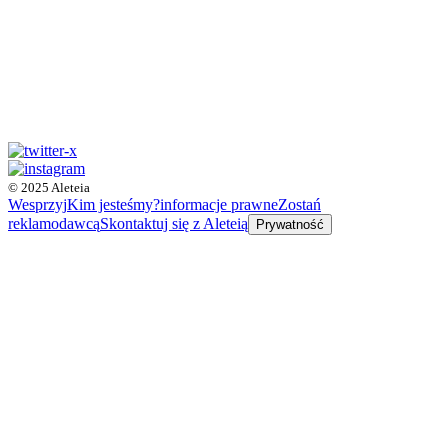
© 2025 Aleteia
Wesprzyj
Kim jesteśmy?
informacje prawne
Zostań
reklamodawcą
Skontaktuj się z Aleteią
Prywatność