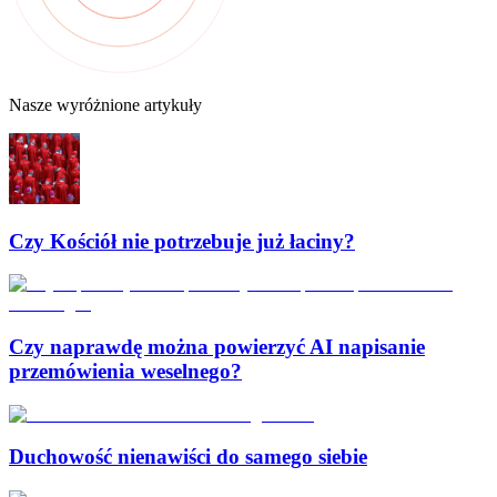
Nasze wyróżnione artykuły
Czy Kościół nie potrzebuje już łaciny?
Czy naprawdę można powierzyć AI napisanie
przemówienia weselnego?
Duchowość nienawiści do samego siebie