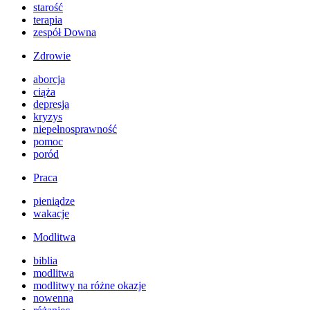
starość
terapia
zespół Downa
Zdrowie
aborcja
ciąża
depresja
kryzys
niepełnosprawność
pomoc
poród
Praca
pieniądze
wakacje
Modlitwa
biblia
modlitwa
modlitwy na różne okazje
nowenna