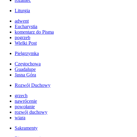
różaniec
Liturgia
adwent
Eucharystia
komentarz do Pisma
pogrzeb
Wielki Post
Pielgrzymka
Częstochowa
Guadalupe
Jasna Góra
Rozwój Duchowy
grzech
nawrócenie
powołanie
rozwój duchowy
wiara
Sakramenty