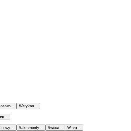
eństwo
Watykan
aca
chowy
Sakramenty
Święci
Wiara