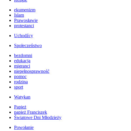
ekumenizm
Islam
Prawosławie
protestanci
Uchodźcy
Społeczeństwo
bezdomni
edukacja
migranci
niepełnosprawność
pomoc
rodzina
sport
Watykan
Papież
papież Franciszek
Światowe Dni Młodzieży
Powołanie