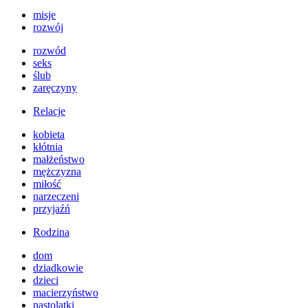
misje
rozwój
rozwód
seks
ślub
zaręczyny
Relacje
kobieta
kłótnia
małżeństwo
mężczyzna
miłość
narzeczeni
przyjaźń
Rodzina
dom
dziadkowie
dzieci
macierzyństwo
nastolatki