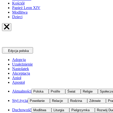
Kościół
Papież Leon XIV
Modlitwa
Dzieci
Edycja
polska
Adopcja
Uzależnienie
Nastolatek
Akceptacja
Anioł
Apostoł
Aktualności
Polska
Prolife
Świat
Religie
Społecz
Styl życia
Powołanie
Relacje
Rodzina
Zdrowie
Pr
Duchowość
Modlitwa
Liturgia
Pielgrzymka
Rozwój Du