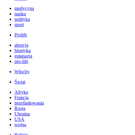
medycyna
nauka
polityka
sport
Prolife
aborcja
bioetyka
eutanazja
pro-life
Włochy
Świat
Afryka
Francja
prześladowania
Rosja
Ukraina
USA
wojna
Religie