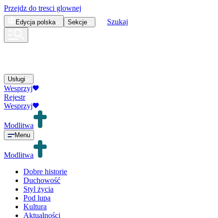
Przejdz do tresci glownej
Szukaj
Edycja
polska
Sekcje
Usługi
Wesprzyj
Rejestr
Wesprzyj
Modlitwa
Menu
Modlitwa
Dobre historie
Duchowość
Styl życia
Pod lupą
Kultura
Aktualności