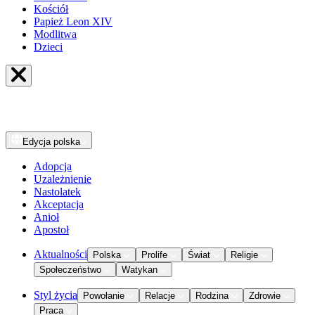
Kościół
Papież Leon XIV
Modlitwa
Dzieci
Edycja
polska
Adopcja
Uzależnienie
Nastolatek
Akceptacja
Anioł
Apostoł
Aktualności
Polska
Prolife
Świat
Religie
Społeczeństwo
Watykan
Styl życia
Powołanie
Relacje
Rodzina
Zdrowie
Praca