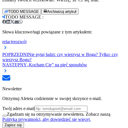
TODO MESSAGE
Archiwizuj artykuł
TODO MESSAGE
:
Słowa kluczowe/tagi powiązane z tym artykułem:
relacje
rozwój
POPRZEDNI
Nie pytaj ludzi: czy wierzysz w Boga? Tylko: czy
wierzysz Bogu?
NASTĘPNY
„Kocham Cię” na pięć sposobów
Newsletter
Otrzymuj Aleteia codziennie w swojej skrzynce e-mail.
Twój adres e-mail
Zgadzam się na otrzymywanie newslettera. Zobacz naszą
Polityka prywatności, aby dowiedzieć się więcej.
Zapisz się