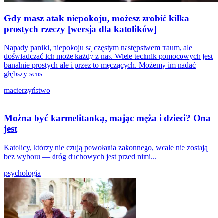
Gdy masz atak niepokoju, możesz zrobić kilka
prostych rzeczy [wersja dla katolików]
Napady paniki, niepokoju są częstym następstwem traum, ale
doświadczać ich może każdy z nas. Wiele technik pomocowych jest
banalnie prostych ale i przez to męczących. Możemy im nadać
głębszy sens
macierzyństwo
Można być karmelitanką, mając męża i dzieci? Ona
jest
Katolicy, którzy nie czują powołania zakonnego, wcale nie zostają
bez wyboru — dróg duchowych jest przed nimi...
psychologia