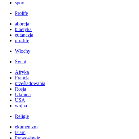
sport
Prolife
aborcja
bioetyka
eutanazja
pro-life
Włochy
Świat
Afryka
Francja
prześladowania
Rosja
Ukraina
USA
wojna
Religie
ekumenizm
Islam
Prawosławie