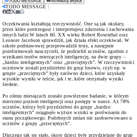
TODO MESSAGE
Archiwizuj artykuł
TODO MESSAGE
:
Oczekiwania kształtują rzeczywistość. One są jak okulary,
przez które postrzegasz i interpretujesz zdarzenia i zachowania
innych ludzi.
W latach 60. XX wieku Robert Rosenthal oraz
Leonore Jacobson sprawdzili, jak działa efekt oczekiwań. W
szkole podstawowej przeprowadzili testy, a następnie
poinformowali nauczycieli, że podzielili uczniów, zgodnie z
wynikami testów mierzących inteligencję, na dwie grupy –
„bardzo inteligentnych” oraz „przeciętnych”. W rzeczywistości
uczniowie zostali przydzieleni do grup losowo, czyli np. w
grupie „przeciętnych” były zarówno dzieci, które uzyskały
wysokie wyniki w teście, jak i te, które otrzymały wyniki
średnie.
Po ośmiu miesiącach zostało powtórzone badanie, w którym
mierzono poziom inteligencji oraz postępy w nauce. Aż 78%
uczniów, którzy byli przydzieleni do grupy „bardzo
inteligentnych” osiągnęło wyższe wyniki w porównaniu do
stanu początkowego. Podobnych zmian nie zaobserwowano u
uczniów z grupy „przeciętnych”.
Dlaczego tak się stało, skoro dzieci były przydzielane do grup