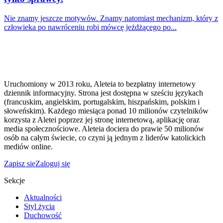
Nie znamy jeszcze motywów. Znamy natomiast mechanizm, który z
człowieka po nawróceniu robi mówcę jeżdżącego po...
Uruchomiony w 2013 roku, Aleteia to bezpłatny internetowy
dziennik informacyjny. Strona jest dostępna w sześciu językach
(francuskim, angielskim, portugalskim, hiszpańskim, polskim i
słoweńskim). Każdego miesiąca ponad 10 milionów czytelników
korzysta z Aletei poprzez jej stronę internetową, aplikację oraz
media społecznościowe. Aleteia dociera do prawie 50 milionów
osób na całym świecie, co czyni ją jednym z liderów katolickich
mediów online.
Zapisz się
Zaloguj się
Sekcje
Aktualności
Styl życia
Duchowość