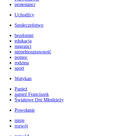
protestanci
Uchodźcy
Społeczeństwo
bezdomni
edukacja
migranci
niepełnosprawność
pomoc
rodzina
sport
Watykan
Papież
papież Franciszek
Światowe Dni Młodzieży
Powołanie
misje
rozwój