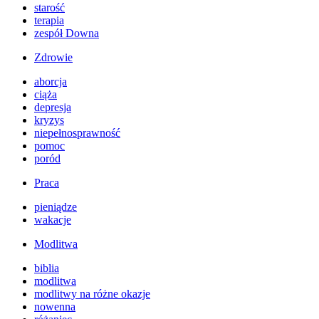
starość
terapia
zespół Downa
Zdrowie
aborcja
ciąża
depresja
kryzys
niepełnosprawność
pomoc
poród
Praca
pieniądze
wakacje
Modlitwa
biblia
modlitwa
modlitwy na różne okazje
nowenna