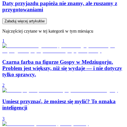
Daty przyjazdu papieża nie znamy, ale ruszamy z
przygotowaniami
Załaduj więcej artykułów
Najczęściej czytane w tej kategorii w tym miesiącu
1
Czarna farba na figurze Gospy w Medziugorju.
Problem jest większy, niż się wydaje — i nie dotyczy
tylko sprawcy.
2
Umiesz przyznać, że możesz się mylić? To oznaka
inteligencji
3