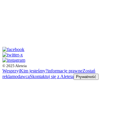
© 2025 Aleteia
Wesprzyj
Kim jesteśmy?
informacje prawne
Zostań
reklamodawcą
Skontaktuj się z Aleteią
Prywatność