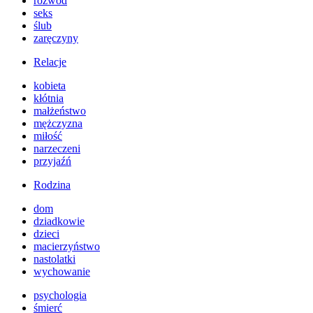
rozwód
seks
ślub
zaręczyny
Relacje
kobieta
kłótnia
małżeństwo
mężczyzna
miłość
narzeczeni
przyjaźń
Rodzina
dom
dziadkowie
dzieci
macierzyństwo
nastolatki
wychowanie
psychologia
śmierć