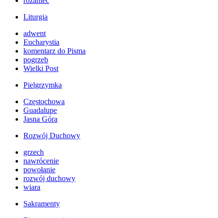
różaniec
Liturgia
adwent
Eucharystia
komentarz do Pisma
pogrzeb
Wielki Post
Pielgrzymka
Częstochowa
Guadalupe
Jasna Góra
Rozwój Duchowy
grzech
nawrócenie
powołanie
rozwój duchowy
wiara
Sakramenty