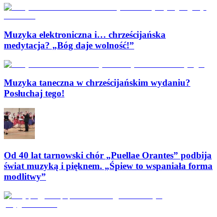
Muzyka elektroniczna i… chrześcijańska
medytacja? „Bóg daje wolność!”
Muzyka taneczna w chrześcijańskim wydaniu?
Posłuchaj tego!
Od 40 lat tarnowski chór „Puellae Orantes” podbija
świat muzyką i pięknem. „Śpiew to wspaniała forma
modlitwy”