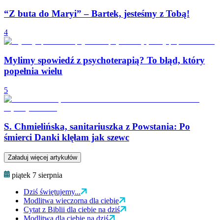
“Z buta do Maryi” – Bartek, jesteśmy z Tobą!
4
Mylimy spowiedź z psychoterapią? To błąd, który
popełnia wielu
5
S. Chmielińska, sanitariuszka z Powstania: Po
śmierci Danki klęłam jak szewc
Załaduj więcej artykułów
piątek 7 sierpnia
Dziś świętujemy...
Modlitwa wieczorna dla ciebie
Cytat z Biblii dla ciebie na dziś
Modlitwa dla ciebie na dziś