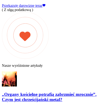
Przekazuję darowiznę teraz
( Z ulgą podatkową )
Nasze wyróżnione artykuły
„Organy kościelne potrafią zabrzmieć mrocznie”.
Czym jest chrześcijański metal?