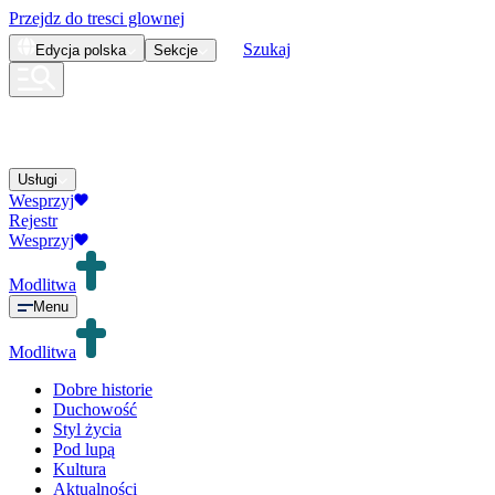
Przejdz do tresci glownej
Szukaj
Edycja
polska
Sekcje
Usługi
Wesprzyj
Rejestr
Wesprzyj
Modlitwa
Menu
Modlitwa
Dobre historie
Duchowość
Styl życia
Pod lupą
Kultura
Aktualności