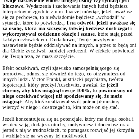
Twoje nastawienie wobec drugiej osoby czy sytuacji jest
kluczowe.
Wydarzenia i zachowania innych ludzi będziesz
interpretować zgodnie z nim. Inaczej mówiąc, jeżeli uważasz
się za pechowca, to nieświadomie będziesz „wchodził” w
sytuacje, które to potwierdzą.
I na odwrót, jeżeli uważasz się
za osobę, która ma szczęście, łatwiej będziesz dostrzegał i
wykorzystywał codzienne okazje i szanse
, które stają przed
każdym człowiekiem. Dodatkowo, Twoje pozytywne
nastawienie będzie oddziaływać na innych, a przez to będą oni
dla Ciebie życzliwsi, bardziej serdeczni. W efekcie potwierdzi
się Twoja teza, że masz szczęście.
Efekt oczekiwań, czyli zjawisko samospełniającego się
proroctwa, odnosi się również do tego, co otrzymujesz od
innych ludzi. Victor Frankl, austriacki psychiatra, twórca
logoterapii, który przeżył Auschwitz, uważał, że
jeżeli
chcemy, aby ktoś osiągnął swoje 100%, to powinniśmy od
niego oczekiwać więcej niż spodziewamy się, że może
osiągnąć
. Aby ktoś zrealizował swój potencjał musimy
wierzyć w niego i dostrzegać to, kim może on się stać.
Jeżeli koncentrujesz się na potencjale, który ma druga osoba i
wspierasz ją, dodajesz otuchy, motywujesz i doceniasz oraz
jesteś z nią w trudnościach, to pomagasz rozwijać jej skrzydła
i wzbijać się na wyżyny jej możliwości.