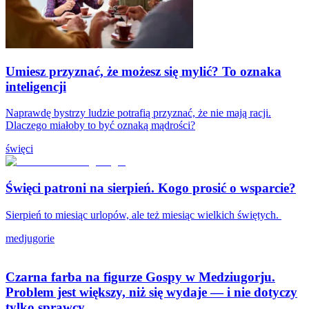
Umiesz przyznać, że możesz się mylić? To oznaka
inteligencji
Naprawdę bystrzy ludzie potrafią przyznać, że nie mają racji.
Dlaczego miałoby to być oznaką mądrości?
święci
Święci patroni na sierpień. Kogo prosić o wsparcie?
Sierpień to miesiąc urlopów, ale też miesiąc wielkich świętych.
medjugorie
Czarna farba na figurze Gospy w Medziugorju.
Problem jest większy, niż się wydaje — i nie dotyczy
tylko sprawcy.