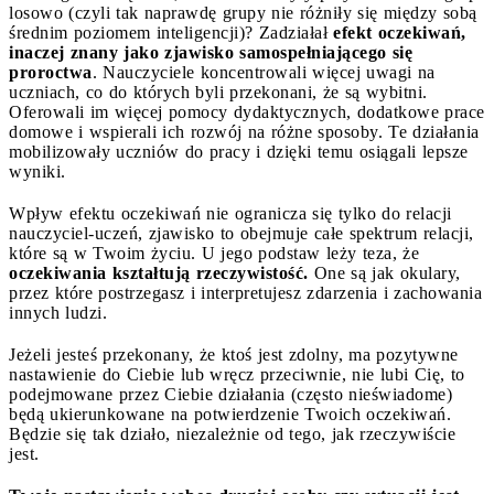
losowo (czyli tak naprawdę grupy nie różniły się między sobą
średnim poziomem inteligencji)? Zadziałał
efekt oczekiwań,
inaczej znany jako zjawisko samospełniającego się
proroctwa
. Nauczyciele koncentrowali więcej uwagi na
uczniach, co do których byli przekonani, że są wybitni.
Oferowali im więcej pomocy dydaktycznych, dodatkowe prace
domowe i wspierali ich rozwój na różne sposoby. Te działania
mobilizowały uczniów do pracy i dzięki temu osiągali lepsze
wyniki.
Wpływ efektu oczekiwań nie ogranicza się tylko do relacji
nauczyciel-uczeń, zjawisko to obejmuje całe spektrum relacji,
które są w Twoim życiu. U jego podstaw leży teza, że
oczekiwania kształtują rzeczywistość.
One są jak okulary,
przez które postrzegasz i interpretujesz zdarzenia i zachowania
innych ludzi.
Jeżeli jesteś przekonany, że ktoś jest zdolny, ma pozytywne
nastawienie do Ciebie lub wręcz przeciwnie, nie lubi Cię, to
podejmowane przez Ciebie działania (często nieświadome)
będą ukierunkowane na potwierdzenie Twoich oczekiwań.
Będzie się tak działo, niezależnie od tego, jak rzeczywiście
jest.