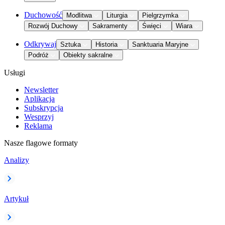
Duchowość
Modlitwa
Liturgia
Pielgrzymka
Rozwój Duchowy
Sakramenty
Święci
Wiara
Odkrywaj
Sztuka
Historia
Sanktuaria Maryjne
Podróż
Obiekty sakralne
Usługi
Newsletter
Aplikacja
Subskrypcja
Wesprzyj
Reklama
Nasze flagowe formaty
Analizy
Artykuł