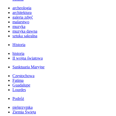
archeologia
architektura
galeria zdjęć
malarstwo
muzyka
muzyka dawna
sztuka sakralna
Historia
historia
II wojna światowa
Sanktuaria Maryjne
Częstochowa
Fatima
Guadalupe
Lourdes
Podróż
pielgrzymka
Ziemia Święta