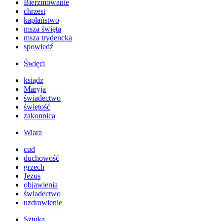
Bierzmowanie
chrzest
kapłaństwo
msza święta
msza trydencka
spowiedź
Święci
ksiądz
Maryja
świadectwo
świętość
zakonnica
Wiara
cud
duchowość
grzech
Jezus
objawienia
świadectwo
uzdrowienie
Sztuka