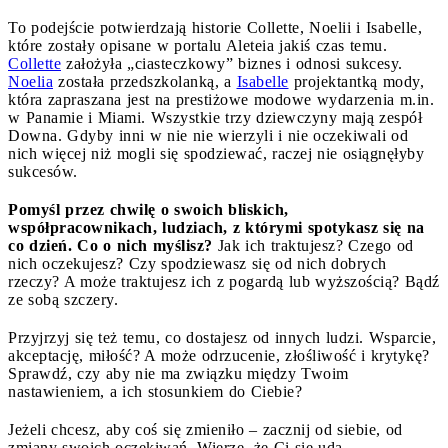
To podejście potwierdzają historie Collette, Noelii i Isabelle,
które zostały opisane w portalu Aleteia jakiś czas temu.
Collette
założyła „ciasteczkowy” biznes i odnosi sukcesy.
Noelia
została przedszkolanką, a
Isabelle
projektantką mody,
która zapraszana jest na prestiżowe modowe wydarzenia m.in.
w Panamie i Miami. Wszystkie trzy dziewczyny mają zespół
Downa. Gdyby inni w nie nie wierzyli i nie oczekiwali od
nich więcej niż mogli się spodziewać, raczej nie osiągnęłyby
sukcesów.
Pomyśl przez chwilę o swoich bliskich,
współpracownikach, ludziach, z którymi spotykasz się na
co dzień. Co o nich myślisz?
Jak ich traktujesz? Czego od
nich oczekujesz? Czy spodziewasz się od nich dobrych
rzeczy? A może traktujesz ich z pogardą lub wyższością? Bądź
ze sobą szczery.
Przyjrzyj się też temu, co dostajesz od innych ludzi. Wsparcie,
akceptację, miłość? A może odrzucenie, złośliwość i krytykę?
Sprawdź, czy aby nie ma związku między Twoim
nastawieniem, a ich stosunkiem do Ciebie?
Jeżeli chcesz, aby coś się zmieniło – zacznij od siebie, od
zmiany swoich oczekiwań. Wierzę, że Ci się uda.