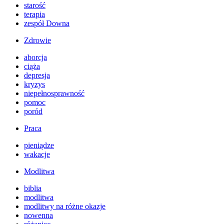
starość
terapia
zespół Downa
Zdrowie
aborcja
ciąża
depresja
kryzys
niepełnosprawność
pomoc
poród
Praca
pieniądze
wakacje
Modlitwa
biblia
modlitwa
modlitwy na różne okazje
nowenna