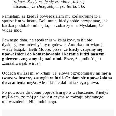
trujące. Kiedy czuję się zraniona, tak się
wściekam, że chcę, żeby męża też bolało.
Pamiętam, że kiedyś powiedziałam mu coś okropnego i
spojrzałam w lustro. Boli mnie, kiedy sobie przypomnę, jak
bardzo podobało mi się to, co zobaczyłam. Myślałam, że
widzę moc.
Pewnego dnia, na spotkaniu w książkowym klubie
dyskusyjnym mówiłyśmy o gniewie. Autorka omawianej
wtedy książki, Beth Moore, pisze, że
kiedy czujemy się
upoważnieni do kontrolowania i karania ludzi naszym
gniewem, znęcamy się nad nimi.
Pisze, że podłość jest
„zaraźliwa jak wirus”.
Oddech uwiązł mi w krtani. Jej słowa przypomniały mi
moją
twarz w lustrze, zastygłą w furii. Czułam się upoważniona
do zranienia męża.
Ale nikt nie dał mi takiego prawa.
Po powrocie do domu poprosiłam go o wybaczenie. Kiedyś
myślałam, że mój gniew jest czymś w rodzaju pisemnego
upoważnienia. Nic podobnego.