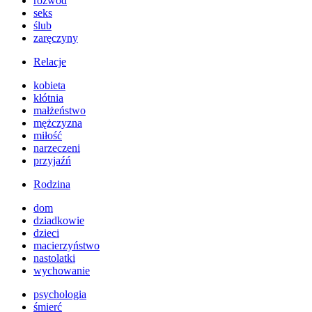
rozwód
seks
ślub
zaręczyny
Relacje
kobieta
kłótnia
małżeństwo
mężczyzna
miłość
narzeczeni
przyjaźń
Rodzina
dom
dziadkowie
dzieci
macierzyństwo
nastolatki
wychowanie
psychologia
śmierć