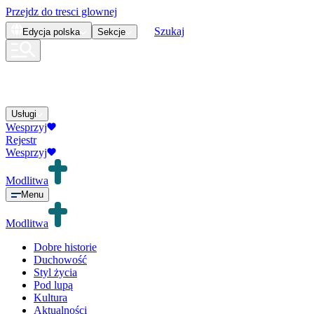
Przejdz do tresci glownej
Szukaj
Edycja
polska
Sekcje
Usługi
Wesprzyj
Rejestr
Wesprzyj
Modlitwa
Menu
Modlitwa
Dobre historie
Duchowość
Styl życia
Pod lupą
Kultura
Aktualności