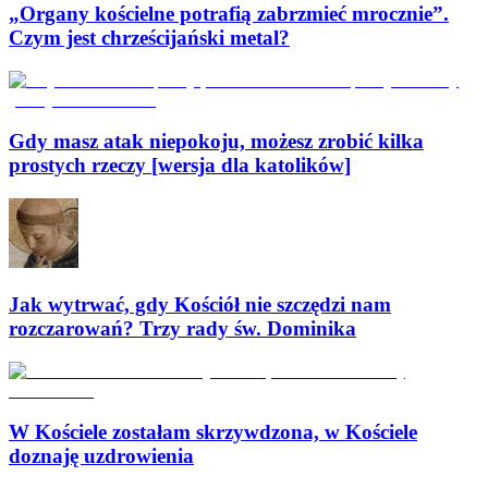
„Organy kościelne potrafią zabrzmieć mrocznie”.
Czym jest chrześcijański metal?
Gdy masz atak niepokoju, możesz zrobić kilka
prostych rzeczy [wersja dla katolików]
Jak wytrwać, gdy Kościół nie szczędzi nam
rozczarowań? Trzy rady św. Dominika
W Kościele zostałam skrzywdzona, w Kościele
doznaję uzdrowienia