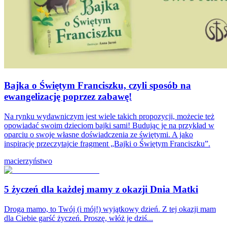
Bajka o Świętym Franciszku, czyli sposób na
ewangelizację poprzez zabawę!
Na rynku wydawniczym jest wiele takich propozycji, możecie też
opowiadać swoim dzieciom bajki sami! Budując je na przykład w
oparciu o swoje własne doświadczenia ze świętymi. A jako
inspirację przeczytajcie fragment „Bajki o Świętym Franciszku”.
macierzyństwo
5 życzeń dla każdej mamy z okazji Dnia Matki
Droga mamo, to Twój (i mój!) wyjątkowy dzień. Z tej okazji mam
dla Ciebie garść życzeń. Proszę, włóż je dziś...