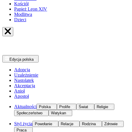
Kościół
Papież Leon XIV
Modlitwa
Dzieci
Edycja
polska
Adopcja
Uzależnienie
Nastolatek
Akceptacja
Anioł
Apostoł
Aktualności
Polska
Prolife
Świat
Religie
Społeczeństwo
Watykan
Styl życia
Powołanie
Relacje
Rodzina
Zdrowie
Praca