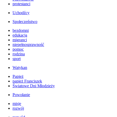
protestanci
Uchodźcy
Społeczeństwo
bezdomni
edukacja
migranci
niepełnosprawność
pomoc
rodzina
sport
Watykan
Papież
papież Franciszek
Światowe Dni Młodzieży
Powołanie
misje
rozwój