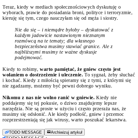
Teraz, kiedy w mediach społecznościowych dyskutuję o
wyborach, prawie do posiadania broni, polityce i terroryzmie,
kieruję się tym, czego nauczyłam się od męża i siostry.
Nie da się – i niemądre byłoby – dyskutować z
każdym jadowicie nastawionym nieznanym
rozmówcą na te tematy; dla własnego
bezpieczeństwa musimy stawiać granice. Ale z
najbliższymi musimy te ważne dyskusje
podejmować.
Kiedy to robimy,
warto pamiętać, że gniew często jest
wołaniem o dostrzeżenie i uleczenie.
To sygnał, żeby słuchać
i kochać. Kiedy z miłością spieramy się z tymi, z którymi się
nie zgadzamy, możemy być pewni dobrego wyniku.
Nikomu z nas nie wolno ranić w gniewie.
Kiedy nie
poddajemy się tej pokusie, o dziwo znajdujemy lepsze
narzędzia. Nie są proste w użyciu i często przeraża nas, że
musimy się odsłonić. Ale kiedy podłość, gniew i przemoc
rozprzestrzeniają się jak wirusy, warto poszukać lekarstwa.
TODO MESSAGE
Archiwizuj artykuł