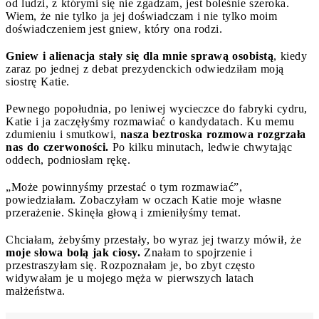
od ludzi, z którymi się nie zgadzam, jest boleśnie szeroka.
Wiem, że nie tylko ja jej doświadczam i nie tylko moim
doświadczeniem jest gniew, który ona rodzi.
Gniew i alienacja stały się dla mnie sprawą osobistą
, kiedy
zaraz po jednej z debat prezydenckich odwiedziłam moją
siostrę Katie.
Pewnego popołudnia, po leniwej wycieczce do fabryki cydru,
Katie i ja zaczęłyśmy rozmawiać o kandydatach. Ku memu
zdumieniu i smutkowi,
nasza beztroska rozmowa rozgrzała
nas do czerwoności.
Po kilku minutach, ledwie chwytając
oddech, podniosłam rękę.
„Może powinnyśmy przestać o tym rozmawiać”,
powiedziałam. Zobaczyłam w oczach Katie moje własne
przerażenie. Skinęła głową i zmieniłyśmy temat.
Chciałam, żebyśmy przestały, bo wyraz jej twarzy mówił, że
moje słowa bolą jak ciosy.
Znałam to spojrzenie i
przestraszyłam się. Rozpoznałam je, bo zbyt często
widywałam je u mojego męża w pierwszych latach
małżeństwa.