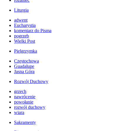
różaniec
Liturgia
adwent
Eucharystia
komentarz do Pisma
pogrzeb
Wielki Post
Pielgrzymka
Częstochowa
Guadalupe
Jasna Góra
Rozwój Duchowy
grzech
nawrócenie
powołanie
rozwój duchowy
wiara
Sakramenty