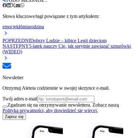
TODO MESSAGE
:
Słowa kluczowe/tagi powiązane z tym artykułem:
emocje
kłótnia
rodzina
POPRZEDNI
Dobrzy Ludzie – kibice Legii dzieciom
NASTĘPNY
5-latek nauczy Cię, jak sprytnie zawiązać sznurówki
(WIDEO)
Newsletter
Otrzymuj Aleteia codziennie w swojej skrzynce e-mail.
Twój adres e-mail
Zgadzam się na otrzymywanie newslettera. Zobacz naszą
Polityka prywatności, aby dowiedzieć się więcej.
Zapisz się