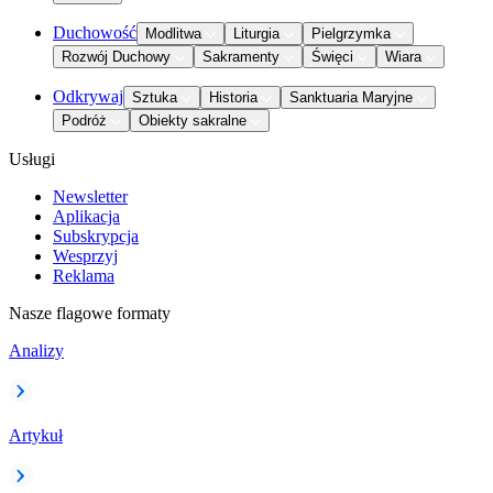
Duchowość
Modlitwa
Liturgia
Pielgrzymka
Rozwój Duchowy
Sakramenty
Święci
Wiara
Odkrywaj
Sztuka
Historia
Sanktuaria Maryjne
Podróż
Obiekty sakralne
Usługi
Newsletter
Aplikacja
Subskrypcja
Wesprzyj
Reklama
Nasze flagowe formaty
Analizy
Artykuł