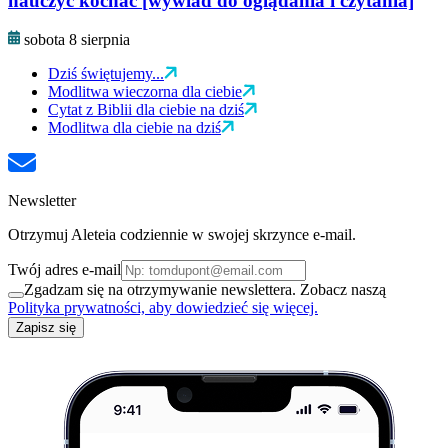
nauczyć kochać [wywiad do oglądania i czytania]
sobota 8 sierpnia
Dziś świętujemy...
Modlitwa wieczorna dla ciebie
Cytat z Biblii dla ciebie na dziś
Modlitwa dla ciebie na dziś
Newsletter
Otrzymuj Aleteia codziennie w swojej skrzynce e-mail.
Twój adres e-mail
Zgadzam się na otrzymywanie newslettera. Zobacz naszą
Polityka prywatności, aby dowiedzieć się więcej.
Zapisz się