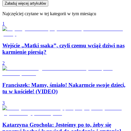
Załaduj więcej artykułów
Najczęściej czytane w tej kategorii w tym miesiącu
1
Wejście „Matki ssaka”, czyli czemu wciąż dziwi nas
karmienie piersią?
2
Franciszek: Mamy, śmiało! Nakarmcie swoje dzieci,
tu w kościele! (VIDEO)
3
Katarzyna Grochola: Jesteśmy po to, żeby się