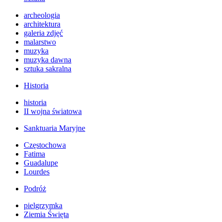
archeologia
architektura
galeria zdjęć
malarstwo
muzyka
muzyka dawna
sztuka sakralna
Historia
historia
II wojna światowa
Sanktuaria Maryjne
Częstochowa
Fatima
Guadalupe
Lourdes
Podróż
pielgrzymka
Ziemia Święta