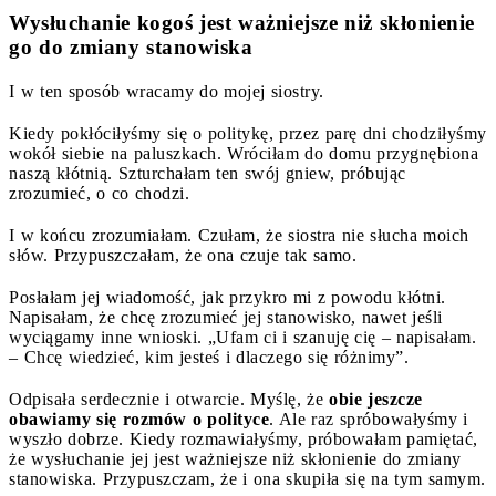
Wysłuchanie kogoś jest ważniejsze niż skłonienie
go do zmiany stanowiska
I w ten sposób wracamy do mojej siostry.
Kiedy pokłóciłyśmy się o politykę, przez parę dni chodziłyśmy
wokół siebie na paluszkach. Wróciłam do domu przygnębiona
naszą kłótnią. Szturchałam ten swój gniew, próbując
zrozumieć, o co chodzi.
I w końcu zrozumiałam. Czułam, że siostra nie słucha moich
słów. Przypuszczałam, że ona czuje tak samo.
Posłałam jej wiadomość, jak przykro mi z powodu kłótni.
Napisałam, że chcę zrozumieć jej stanowisko, nawet jeśli
wyciągamy inne wnioski. „Ufam ci i szanuję cię – napisałam.
– Chcę wiedzieć, kim jesteś i dlaczego się różnimy”.
Odpisała serdecznie i otwarcie. Myślę, że
obie jeszcze
obawiamy się rozmów o polityce
. Ale raz spróbowałyśmy i
wyszło dobrze. Kiedy rozmawiałyśmy, próbowałam pamiętać,
że wysłuchanie jej jest ważniejsze niż skłonienie do zmiany
stanowiska. Przypuszczam, że i ona skupiła się na tym samym.