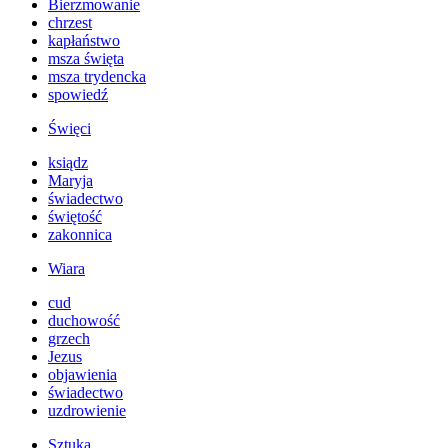
Bierzmowanie
chrzest
kapłaństwo
msza święta
msza trydencka
spowiedź
Święci
ksiądz
Maryja
świadectwo
świętość
zakonnica
Wiara
cud
duchowość
grzech
Jezus
objawienia
świadectwo
uzdrowienie
Sztuka