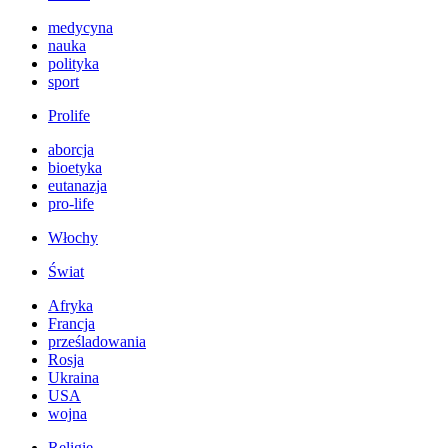
medycyna
nauka
polityka
sport
Prolife
aborcja
bioetyka
eutanazja
pro-life
Włochy
Świat
Afryka
Francja
prześladowania
Rosja
Ukraina
USA
wojna
Religie