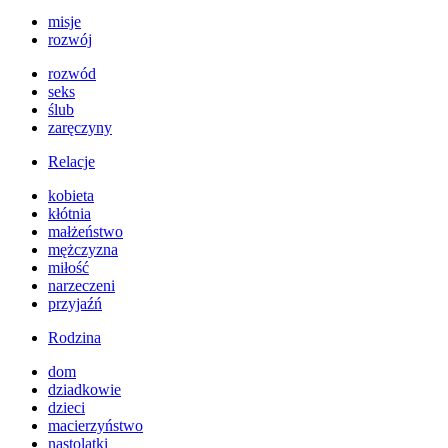
misje
rozwój
rozwód
seks
ślub
zaręczyny
Relacje
kobieta
kłótnia
małżeństwo
mężczyzna
miłość
narzeczeni
przyjaźń
Rodzina
dom
dziadkowie
dzieci
macierzyństwo
nastolatki