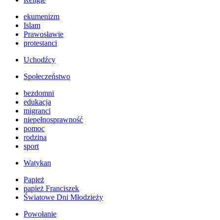
ekumenizm
Islam
Prawosławie
protestanci
Uchodźcy
Społeczeństwo
bezdomni
edukacja
migranci
niepełnosprawność
pomoc
rodzina
sport
Watykan
Papież
papież Franciszek
Światowe Dni Młodzieży
Powołanie