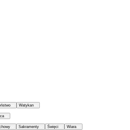
eństwo
Watykan
aca
chowy
Sakramenty
Święci
Wiara