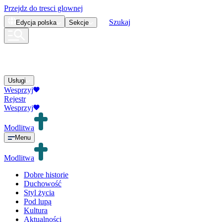
Przejdz do tresci glownej
Szukaj
Edycja
polska
Sekcje
Usługi
Wesprzyj
Rejestr
Wesprzyj
Modlitwa
Menu
Modlitwa
Dobre historie
Duchowość
Styl życia
Pod lupą
Kultura
Aktualności