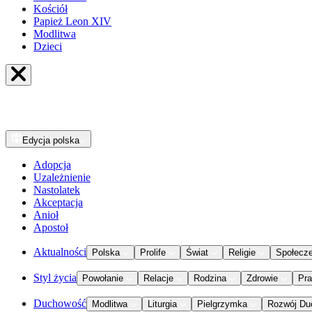
Kościół
Papież Leon XIV
Modlitwa
Dzieci
Edycja
polska
Adopcja
Uzależnienie
Nastolatek
Akceptacja
Anioł
Apostoł
Aktualności
Polska
Prolife
Świat
Religie
Społecz
Styl życia
Powołanie
Relacje
Rodzina
Zdrowie
Pr
Duchowość
Modlitwa
Liturgia
Pielgrzymka
Rozwój Du