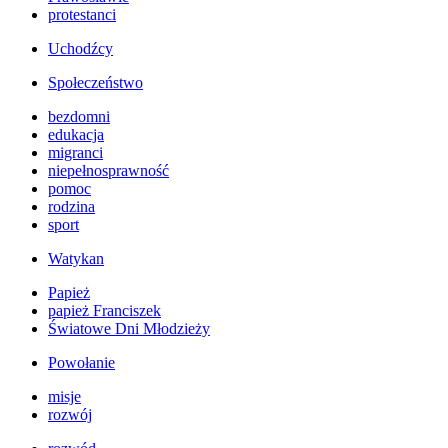
protestanci
Uchodźcy
Społeczeństwo
bezdomni
edukacja
migranci
niepełnosprawność
pomoc
rodzina
sport
Watykan
Papież
papież Franciszek
Światowe Dni Młodzieży
Powołanie
misje
rozwój