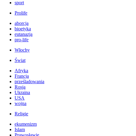
sport
Prolife
aborcja
bioetyka
eutanazja
pro-life
Włochy
Świat
Afryka
Francja
prześladowania
Rosja
Ukraina
USA
wojna
Religie
ekumenizm
Islam
Prawosławie