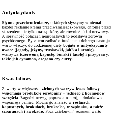
Antyoksydanty
Słynne przeciwutleniacze,
o których słyszymy w niemal
każdej reklamie kremu przeciwzmarszczkowego, chronią przed
starzeniem nie tylko naszą skórę, ale również układ nerwowy.
A sprawność połączeń neuronalnych to podstawa zdrowia
psychicznego. By zatem zadbać o fundament dobrego nastroju
warto włączyć do codziennej diety
bogate w antyoksydanty
owoce (jagody, jeżyny, truskawki, jabłka i aronię),
warzywa (czerwoną kapustę, buraki i fasolę) i przyprawy,
takie jak cynamon, oregano czy curry.
Kwas foliowy
Zawarty w większości
zielonych warzyw kwas foliowy
wspomaga produkcję serotoniny – jednego z hormonów
szczęścia
. Łagodzi nerwy, poprawia nastrój, a dodatkowo
wspomaga pamięć. Można go znaleźć w
roślinach
kapustnych, brokułach, brukselce, w szpinaku, a także
szparagach i awokado.
Poza „zielonym” sezonem warto