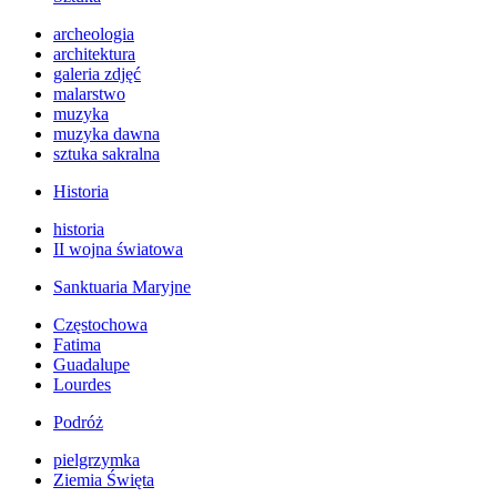
archeologia
architektura
galeria zdjęć
malarstwo
muzyka
muzyka dawna
sztuka sakralna
Historia
historia
II wojna światowa
Sanktuaria Maryjne
Częstochowa
Fatima
Guadalupe
Lourdes
Podróż
pielgrzymka
Ziemia Święta