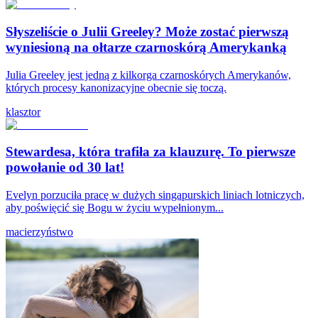
Słyszeliście o Julii Greeley? Może zostać pierwszą
wyniesioną na ołtarze czarnoskórą Amerykanką
Julia Greeley jest jedną z kilkorga czarnoskórych Amerykanów,
których procesy kanonizacyjne obecnie się toczą.
klasztor
Stewardesa, która trafiła za klauzurę. To pierwsze
powołanie od 30 lat!
Evelyn porzuciła pracę w dużych singapurskich liniach lotniczych,
aby poświęcić się Bogu w życiu wypełnionym...
macierzyństwo