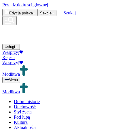
Przejdz do tresci glownej
Szukaj
Edycja
polska
Sekcje
Usługi
Wesprzyj
Rejestr
Wesprzyj
Modlitwa
Menu
Modlitwa
Dobre historie
Duchowość
Styl życia
Pod lupą
Kultura
Aktualności