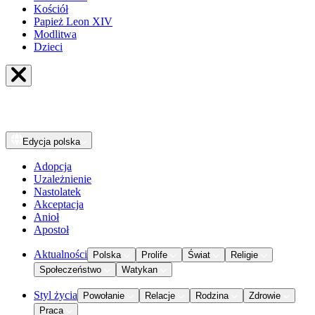
Kościół
Papież Leon XIV
Modlitwa
Dzieci
Edycja
polska
Adopcja
Uzależnienie
Nastolatek
Akceptacja
Anioł
Apostoł
Aktualności
Polska
Prolife
Świat
Religie
Społeczeństwo
Watykan
Styl życia
Powołanie
Relacje
Rodzina
Zdrowie
Praca