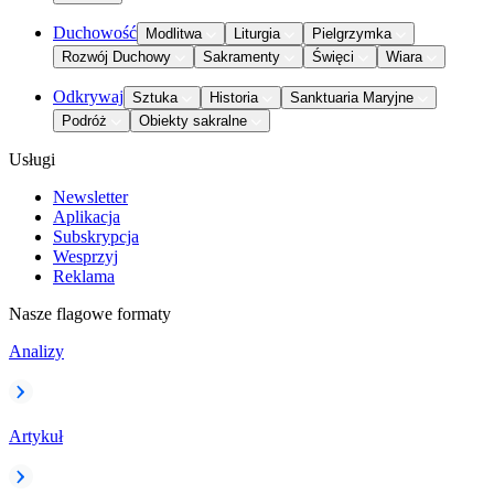
Duchowość
Modlitwa
Liturgia
Pielgrzymka
Rozwój Duchowy
Sakramenty
Święci
Wiara
Odkrywaj
Sztuka
Historia
Sanktuaria Maryjne
Podróż
Obiekty sakralne
Usługi
Newsletter
Aplikacja
Subskrypcja
Wesprzyj
Reklama
Nasze flagowe formaty
Analizy
Artykuł