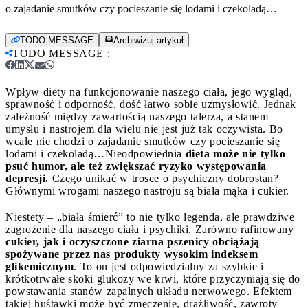
o zajadanie smutków czy pocieszanie się lodami i czekoladą…
TODO MESSAGE
Archiwizuj artykuł
TODO MESSAGE
:
Wpływ diety na funkcjonowanie naszego ciała, jego wygląd,
sprawność i odporność, dość łatwo sobie uzmysłowić. Jednak
zależność między zawartością naszego talerza, a stanem
umysłu i nastrojem dla wielu nie jest już tak oczywista. Bo
wcale nie chodzi o zajadanie smutków czy pocieszanie się
lodami i czekoladą…
Nieodpowiednia
dieta może nie tylko
psuć humor, ale też zwiększać ryzyko występowania
depresji.
Czego unikać w trosce o psychiczny dobrostan?
Głównymi wrogami naszego nastroju są biała mąka i cukier.
Niestety – „biała śmierć” to nie tylko legenda, ale prawdziwe
zagrożenie dla naszego ciała i psychiki. Zarówno rafinowany
cukier, jak i oczyszczone ziarna pszenicy obciążają
spożywane przez nas produkty wysokim indeksem
glikemicznym
. To on jest odpowiedzialny za szybkie i
krótkotrwałe skoki glukozy we krwi, które przyczyniają się do
powstawania stanów zapalnych układu nerwowego. Efektem
takiej huśtawki może być zmęczenie, drażliwość, zawroty