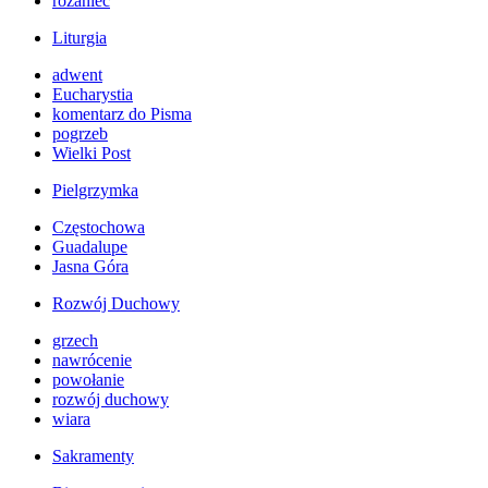
różaniec
Liturgia
adwent
Eucharystia
komentarz do Pisma
pogrzeb
Wielki Post
Pielgrzymka
Częstochowa
Guadalupe
Jasna Góra
Rozwój Duchowy
grzech
nawrócenie
powołanie
rozwój duchowy
wiara
Sakramenty