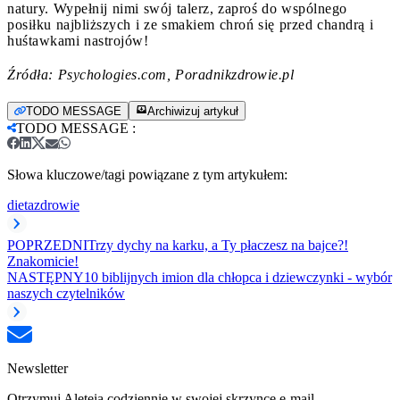
natury. Wypełnij nimi swój talerz, zaproś do wspólnego
posiłku najbliższych i ze smakiem chroń się przed chandrą i
huśtawkami nastrojów!
Źródła: Psychologies.com, Poradnikzdrowie.pl
TODO MESSAGE
Archiwizuj artykuł
TODO MESSAGE
:
Słowa kluczowe/tagi powiązane z tym artykułem:
dieta
zdrowie
POPRZEDNI
Trzy dychy na karku, a Ty płaczesz na bajce?!
Znakomicie!
NASTĘPNY
10 biblijnych imion dla chłopca i dziewczynki - wybór
naszych czytelników
Newsletter
Otrzymuj Aleteia codziennie w swojej skrzynce e-mail.