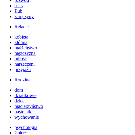
rozwód
seks
ślub
zaręczyny
Relacje
kobieta
kłótnia
małżeństwo
mężczyzna
miłość
narzeczeni
przyjaźń
Rodzina
dom
dziadkowie
dzieci
macierzyństwo
nastolatki
wychowanie
psychologia
śmierć