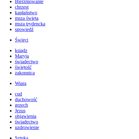
Bierzmowanie
chrzest
kapłaństwo
msza święta
msza trydencka
spowiedź
Święci
ksiądz
Maryja
świadectwo
świętość
zakonnica
Wiara
cud
duchowość
grzech
Jezus
objawienia
świadectwo
uzdrowienie
Sztuka