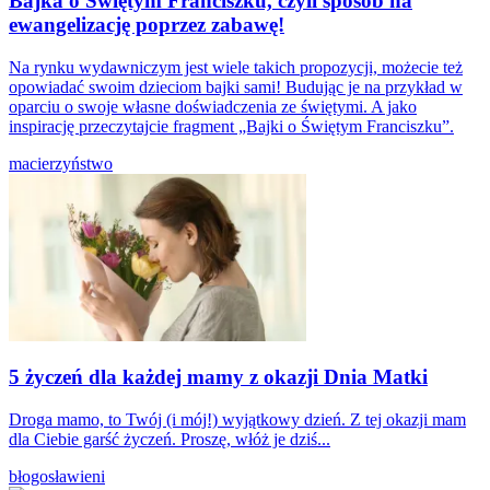
Bajka o Świętym Franciszku, czyli sposób na
ewangelizację poprzez zabawę!
Na rynku wydawniczym jest wiele takich propozycji, możecie też
opowiadać swoim dzieciom bajki sami! Budując je na przykład w
oparciu o swoje własne doświadczenia ze świętymi. A jako
inspirację przeczytajcie fragment „Bajki o Świętym Franciszku”.
macierzyństwo
5 życzeń dla każdej mamy z okazji Dnia Matki
Droga mamo, to Twój (i mój!) wyjątkowy dzień. Z tej okazji mam
dla Ciebie garść życzeń. Proszę, włóż je dziś...
błogosławieni