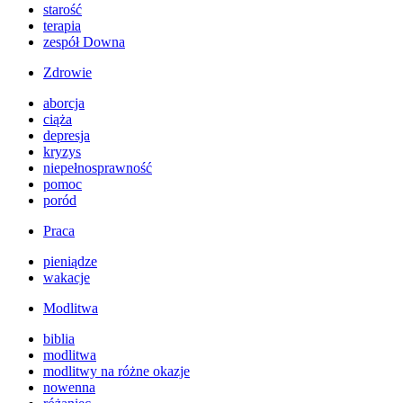
starość
terapia
zespół Downa
Zdrowie
aborcja
ciąża
depresja
kryzys
niepełnosprawność
pomoc
poród
Praca
pieniądze
wakacje
Modlitwa
biblia
modlitwa
modlitwy na różne okazje
nowenna