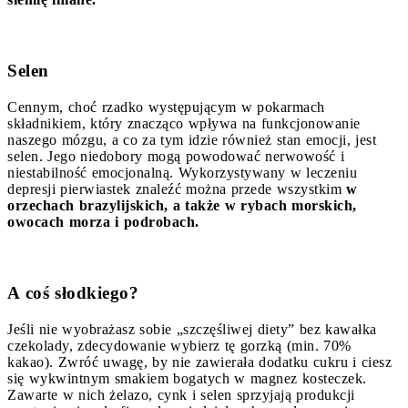
Selen
Cennym, choć rzadko występującym w pokarmach
składnikiem, który znacząco wpływa na funkcjonowanie
naszego mózgu, a co za tym idzie również stan emocji, jest
selen. Jego niedobory mogą powodować nerwowość i
niestabilność emocjonalną. Wykorzystywany w leczeniu
depresji pierwiastek znaleźć można przede wszystkim
w
orzechach brazylijskich, a także w rybach morskich,
owocach morza i podrobach.
A coś słodkiego?
Jeśli nie wyobrażasz sobie „szczęśliwej diety” bez kawałka
czekolady, zdecydowanie wybierz tę gorzką (min. 70%
kakao). Zwróć uwagę, by nie zawierała dodatku cukru i ciesz
się wykwintnym smakiem bogatych w magnez kosteczek.
Zawarte w nich żelazo, cynk i selen sprzyjają produkcji