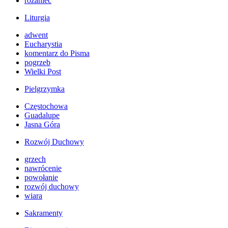
różaniec
Liturgia
adwent
Eucharystia
komentarz do Pisma
pogrzeb
Wielki Post
Pielgrzymka
Częstochowa
Guadalupe
Jasna Góra
Rozwój Duchowy
grzech
nawrócenie
powołanie
rozwój duchowy
wiara
Sakramenty