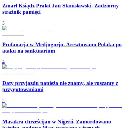
Zmarł Ksiądz Prałat Jan Stanisławski. Zadziorny
strażnik pamięci
3
Profanacja w Medjugorju. Aresztowano Polaka po
ataku na sanktuarium
4
Daty przyjazdu papieża nie znamy, ale ruszamy z
przygotowaniami
5
Masakra chrześcijan w Nigerii. Zamordowano
księdza, podczas Mszy porwano wiernych