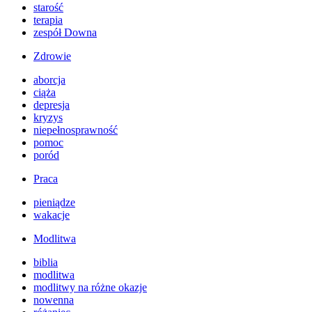
starość
terapia
zespół Downa
Zdrowie
aborcja
ciąża
depresja
kryzys
niepełnosprawność
pomoc
poród
Praca
pieniądze
wakacje
Modlitwa
biblia
modlitwa
modlitwy na różne okazje
nowenna