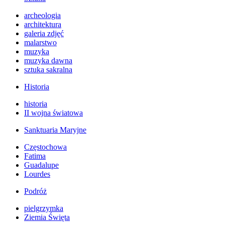
archeologia
architektura
galeria zdjęć
malarstwo
muzyka
muzyka dawna
sztuka sakralna
Historia
historia
II wojna światowa
Sanktuaria Maryjne
Częstochowa
Fatima
Guadalupe
Lourdes
Podróż
pielgrzymka
Ziemia Święta