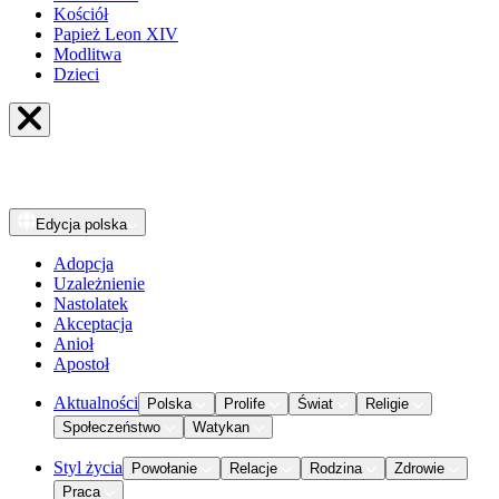
Kościół
Papież Leon XIV
Modlitwa
Dzieci
Edycja
polska
Adopcja
Uzależnienie
Nastolatek
Akceptacja
Anioł
Apostoł
Aktualności
Polska
Prolife
Świat
Religie
Społeczeństwo
Watykan
Styl życia
Powołanie
Relacje
Rodzina
Zdrowie
Praca