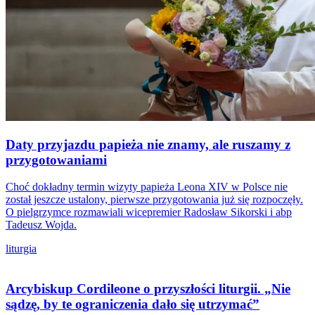
Daty przyjazdu papieża nie znamy, ale ruszamy z
przygotowaniami
Choć dokładny termin wizyty papieża Leona XIV w Polsce nie
został jeszcze ustalony, pierwsze przygotowania już się rozpoczęły.
O pielgrzymce rozmawiali wicepremier Radosław Sikorski i abp
Tadeusz Wojda.
liturgia
Arcybiskup Cordileone o przyszłości liturgii. „Nie
sądzę, by te ograniczenia dało się utrzymać”