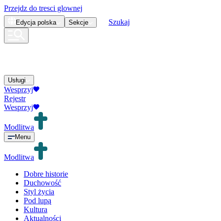
Przejdz do tresci glownej
Szukaj
Edycja
polska
Sekcje
Usługi
Wesprzyj
Rejestr
Wesprzyj
Modlitwa
Menu
Modlitwa
Dobre historie
Duchowość
Styl życia
Pod lupą
Kultura
Aktualności