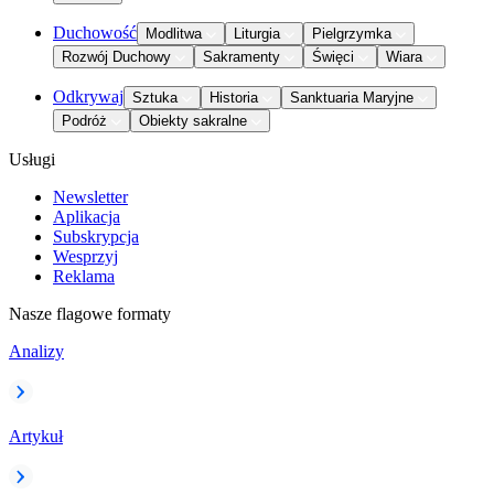
Duchowość
Modlitwa
Liturgia
Pielgrzymka
Rozwój Duchowy
Sakramenty
Święci
Wiara
Odkrywaj
Sztuka
Historia
Sanktuaria Maryjne
Podróż
Obiekty sakralne
Usługi
Newsletter
Aplikacja
Subskrypcja
Wesprzyj
Reklama
Nasze flagowe formaty
Analizy
Artykuł