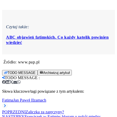
Czytaj także:
ABC objawień fatimskich. Co każdy katolik powinien
wiedzieć
Źródło: www.pap.pl
TODO MESSAGE
Archiwizuj artykuł
TODO MESSAGE
:
Słowa kluczowe/tagi powiązane z tym artykułem:
Fatima
Jan Paweł II
zamach
POPRZEDNI
Zaliczka za zaręczyny?
NASTĘPNY
Franciszek w Fatimie: błagam o pokój między