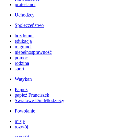
protestanci
Uchodźcy
Społeczeństwo
bezdomni
edukacja
migranci
niepełnosprawność
pomoc
rodzina
sport
Watykan
Papież
papież Franciszek
Światowe Dni Młodzieży
Powołanie
misje
rozwój