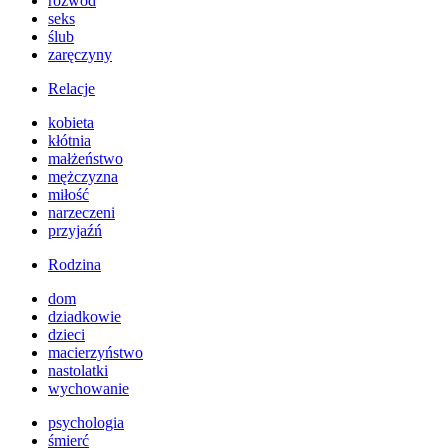
rozwód
seks
ślub
zaręczyny
Relacje
kobieta
kłótnia
małżeństwo
mężczyzna
miłość
narzeczeni
przyjaźń
Rodzina
dom
dziadkowie
dzieci
macierzyństwo
nastolatki
wychowanie
psychologia
śmierć