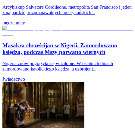
Arcybiskup Salvatore Cordileone, metropolita San Francisco i jeden
z najbardziej rozpoznawalnych amerykańskich...
męczennicy
Masakra chrześcijan w Nigerii. Zamordowano
księdza, podczas Mszy porwano wiernych
Nigeria znów pogrążyła się w żałobie. W ostatnich dniach
zamordowano katolickiego księdza, a uzbrojeni...
świadectwo