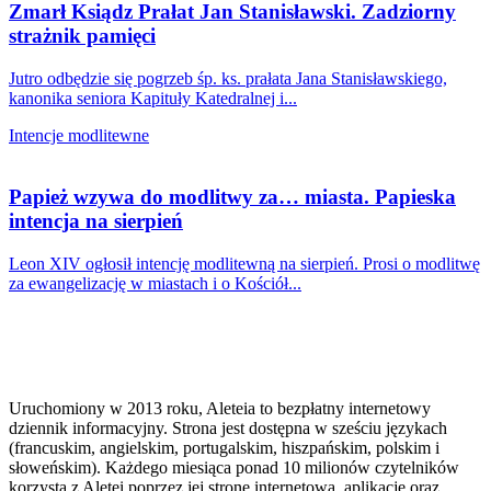
Zmarł Ksiądz Prałat Jan Stanisławski. Zadziorny
strażnik pamięci
Jutro odbędzie się pogrzeb śp. ks. prałata Jana Stanisławskiego,
kanonika seniora Kapituły Katedralnej i...
Intencje modlitewne
Papież wzywa do modlitwy za… miasta. Papieska
intencja na sierpień
Leon XIV ogłosił intencję modlitewną na sierpień. Prosi o modlitwę
za ewangelizację w miastach i o Kościół...
Uruchomiony w 2013 roku, Aleteia to bezpłatny internetowy
dziennik informacyjny. Strona jest dostępna w sześciu językach
(francuskim, angielskim, portugalskim, hiszpańskim, polskim i
słoweńskim). Każdego miesiąca ponad 10 milionów czytelników
korzysta z Aletei poprzez jej stronę internetową, aplikację oraz