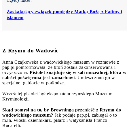
Czytaj także:
Zaskakujący związek pomiędzy Matką Bożą z Fatimy i
islamem
Z Rzymu do Wadowic
Anna Czajkowska z wadowickiego muzeum w rozmowie z
pap.pl poinformowała, że broń została zakonserwowana i
oczyszczona.
Pistolet znajduje się w sali muzealnej, która w
całości poświęcona jest zamachowi.
Umieszczono go w
specjalnej gablocie w podłodze.
Wcześniej pistolet był eksponatem rzymskiego Muzeum
Kryminologii.
Skąd pomysł na to, by Browninga przenieść z Rzymu do
wadowickiego muzeum?
Jak podaje pap.pl, zabiegał o to
m.in. włoski dziennikarz, pisarz i watykanista Franco
Bucarelli.