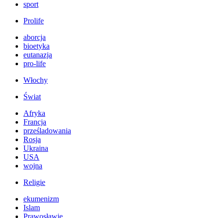
sport
Prolife
aborcja
bioetyka
eutanazja
pro-life
Włochy
Świat
Afryka
Francja
prześladowania
Rosja
Ukraina
USA
wojna
Religie
ekumenizm
Islam
Prawosławie