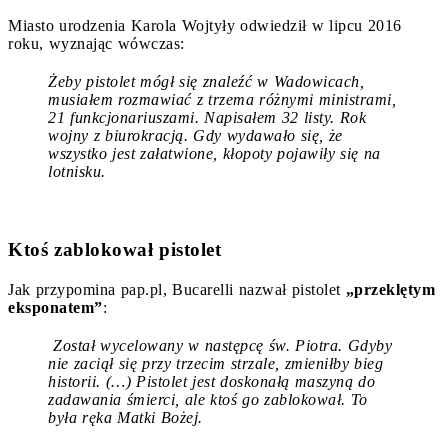
Miasto urodzenia Karola Wojtyły odwiedził w lipcu 2016
roku, wyznając wówczas:
Żeby pistolet mógł się znaleźć w Wadowicach,
musiałem rozmawiać z trzema różnymi ministrami,
21 funkcjonariuszami. Napisałem 32 listy. Rok
wojny z biurokracją. Gdy wydawało się, że
wszystko jest załatwione, kłopoty pojawiły się na
lotnisku
.
Ktoś zablokował pistolet
Jak przypomina pap.pl, Bucarelli nazwał pistolet
„przeklętym
eksponatem”
:
Został wycelowany w następcę św. Piotra. Gdyby
nie zaciął się przy trzecim strzale, zmieniłby bieg
historii. (…) Pistolet jest doskonałą maszyną do
zadawania śmierci, ale ktoś go zablokował. To
była ręka Matki Bożej.