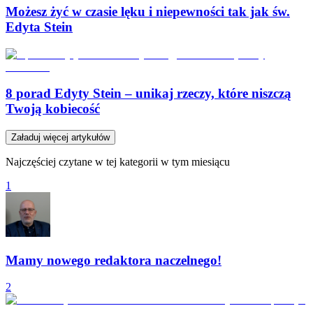
Możesz żyć w czasie lęku i niepewności tak jak św.
Edyta Stein
8 porad Edyty Stein – unikaj rzeczy, które niszczą
Twoją kobiecość
Załaduj więcej artykułów
Najczęściej czytane w tej kategorii w tym miesiącu
1
Mamy nowego redaktora naczelnego!
2