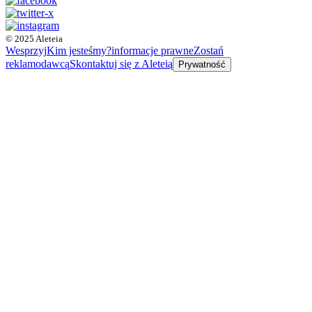
© 2025 Aleteia
Wesprzyj
Kim jesteśmy?
informacje prawne
Zostań
reklamodawcą
Skontaktuj się z Aleteią
Prywatność