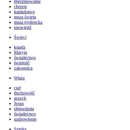
Bierzmowanie
chrzest
kapłaństwo
msza święta
msza trydencka
spowiedź
Święci
ksiądz
Maryja
świadectwo
świętość
zakonnica
Wiara
cud
duchowość
grzech
Jezus
objawienia
świadectwo
uzdrowienie
Sztuka