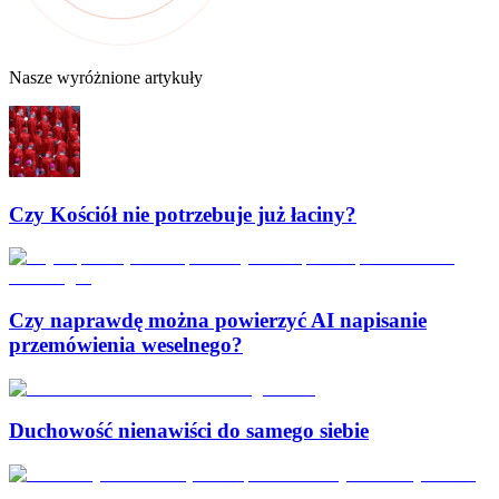
Nasze wyróżnione artykuły
Czy Kościół nie potrzebuje już łaciny?
Czy naprawdę można powierzyć AI napisanie
przemówienia weselnego?
Duchowość nienawiści do samego siebie