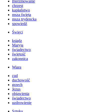
Bierzmowanie
chrzest
kapłaństwo
msza święta
msza trydencka
spowiedź
Święci
ksiądz
Maryja
świadectwo
świętość
zakonnica
Wiara
cud
duchowość
grzech
Jezus
objawienia
świadectwo
uzdrowienie
Sztuka