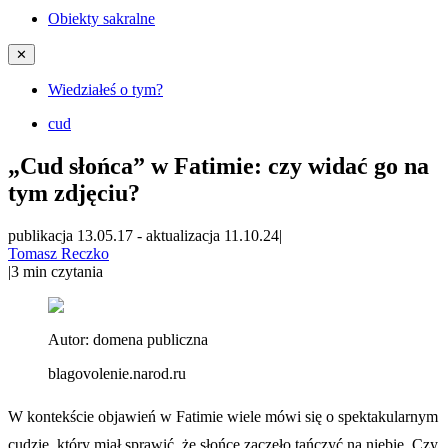
Obiekty sakralne
✕
Wiedziałeś o tym?
cud
„Cud słońca” w Fatimie: czy widać go na
tym zdjęciu?
publikacja 13.05.17
-
aktualizacja 11.10.24
|
Tomasz Reczko
|
3
min czytania
Autor:
domena publiczna
blagovolenie.narod.ru
W kontekście objawień w Fatimie wiele mówi się o spektakularnym
cudzie, który miał sprawić, że słońce zaczęło tańczyć na niebie. Czy