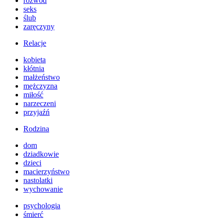
rozwód
seks
ślub
zaręczyny
Relacje
kobieta
kłótnia
małżeństwo
mężczyzna
miłość
narzeczeni
przyjaźń
Rodzina
dom
dziadkowie
dzieci
macierzyństwo
nastolatki
wychowanie
psychologia
śmierć