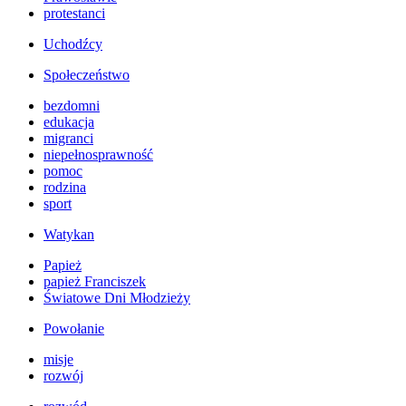
protestanci
Uchodźcy
Społeczeństwo
bezdomni
edukacja
migranci
niepełnosprawność
pomoc
rodzina
sport
Watykan
Papież
papież Franciszek
Światowe Dni Młodzieży
Powołanie
misje
rozwój