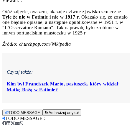
Erewań…
Otóż zdjęcie, owszem, ukazuje dziwne zjawisko słoneczne.
Tyle że nie w Fatimie i nie w 1917 r.
Okazało się, że zostało
one błędnie opisane, a następnie opublikowane w 1951 r. w
“L’Osservatore Romano”. Tak naprawdę było zrobione w
innym portugalskim miasteczku w 1925 r.
Źródło: churchpop.com/Wikipedia
Czytaj także:
Kim był Franciszek Marto, pastuszek, który widział
Matkę Bożą w Fatimie?
TODO MESSAGE
Archiwizuj artykuł
TODO MESSAGE
: