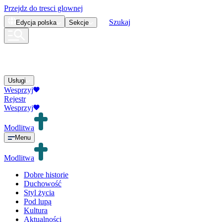
Przejdz do tresci glownej
Szukaj
Edycja
polska
Sekcje
Usługi
Wesprzyj
Rejestr
Wesprzyj
Modlitwa
Menu
Modlitwa
Dobre historie
Duchowość
Styl życia
Pod lupą
Kultura
Aktualności