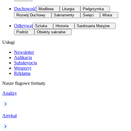
Duchowość
Modlitwa
Liturgia
Pielgrzymka
Rozwój Duchowy
Sakramenty
Święci
Wiara
Odkrywaj
Sztuka
Historia
Sanktuaria Maryjne
Podróż
Obiekty sakralne
Usługi
Newsletter
Aplikacja
Subskrypcja
Wesprzyj
Reklama
Nasze flagowe formaty
Analizy
Artykuł