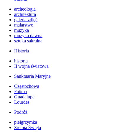
archeologia
architektura
galeria zdjęć
malarstwo
muzyka
muzyka dawna
sztuka sakralna
Historia
historia
II wojna światowa
Sanktuaria Maryjne
Częstochowa
Fatima
Guadalupe
Lourdes
Podróż
pielgrzymka
Ziemia Święta