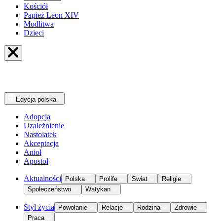
Kościół
Papież Leon XIV
Modlitwa
Dzieci
Edycja
polska
Adopcja
Uzależnienie
Nastolatek
Akceptacja
Anioł
Apostoł
Aktualności
Polska
Prolife
Świat
Religie
Społeczeństwo
Watykan
Styl życia
Powołanie
Relacje
Rodzina
Zdrowie
Praca