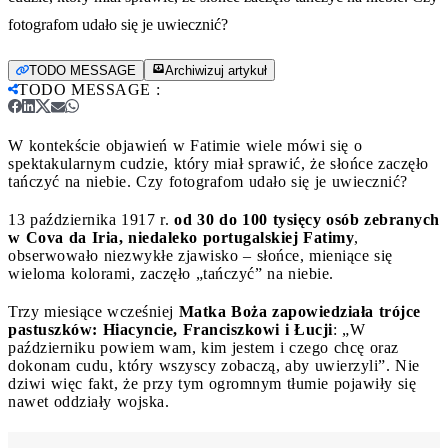
fotografom udało się je uwiecznić?
TODO MESSAGE
Archiwizuj artykuł
TODO MESSAGE
:
W kontekście objawień w Fatimie wiele mówi się o
spektakularnym cudzie, który miał sprawić, że słońce zaczęło
tańczyć na niebie. Czy fotografom udało się je uwiecznić?
13 października 1917 r.
od 30 do 100 tysięcy osób zebranych
w Cova da Iria, niedaleko portugalskiej Fatimy
,
obserwowało niezwykłe zjawisko – słońce, mieniące się
wieloma kolorami, zaczęło „tańczyć” na niebie.
Trzy miesiące wcześniej
Matka Boża zapowiedziała trójce
pastuszków: Hiacyncie, Franciszkowi i Łucji
: „W
październiku powiem wam, kim jestem i czego chcę oraz
dokonam cudu, który wszyscy zobaczą, aby uwierzyli”. Nie
dziwi więc fakt, że przy tym ogromnym tłumie pojawiły się
nawet oddziały wojska.