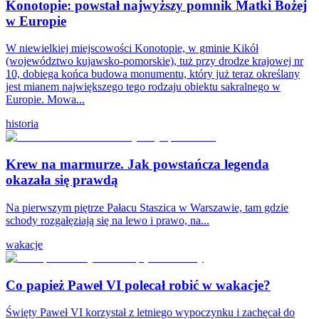
Konotopie: powstał najwyższy pomnik Matki Bożej
w Europie
W niewielkiej miejscowości Konotopie, w gminie Kikół
(województwo kujawsko-pomorskie), tuż przy drodze krajowej nr
10, dobiega końca budowa monumentu, który już teraz określany
jest mianem największego tego rodzaju obiektu sakralnego w
Europie. Mowa...
historia
Krew na marmurze. Jak powstańcza legenda
okazała się prawdą
Na pierwszym piętrze Pałacu Staszica w Warszawie, tam gdzie
schody rozgałęziają się na lewo i prawo, na...
wakacje
Co papież Paweł VI polecał robić w wakacje?
Święty Paweł VI korzystał z letniego wypoczynku i zachęcał do