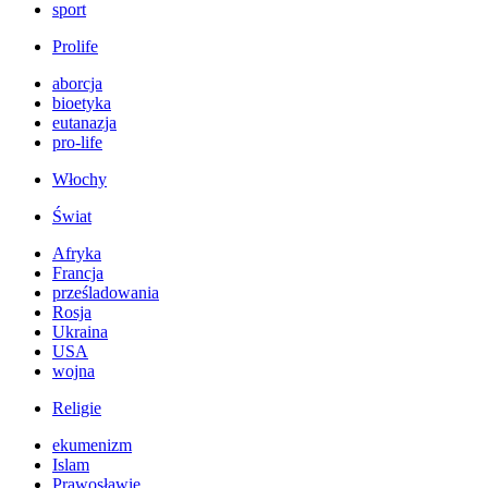
sport
Prolife
aborcja
bioetyka
eutanazja
pro-life
Włochy
Świat
Afryka
Francja
prześladowania
Rosja
Ukraina
USA
wojna
Religie
ekumenizm
Islam
Prawosławie