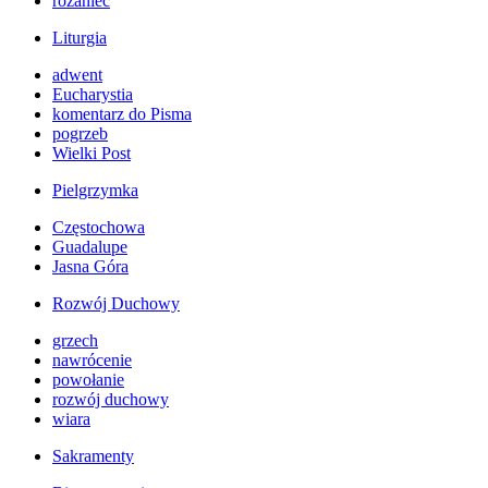
różaniec
Liturgia
adwent
Eucharystia
komentarz do Pisma
pogrzeb
Wielki Post
Pielgrzymka
Częstochowa
Guadalupe
Jasna Góra
Rozwój Duchowy
grzech
nawrócenie
powołanie
rozwój duchowy
wiara
Sakramenty