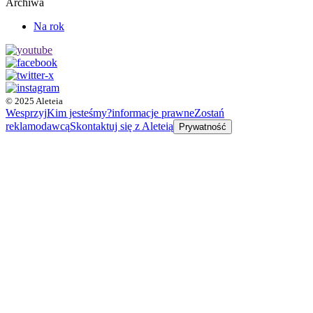
Archiwa
Na rok
© 2025 Aleteia
Wesprzyj
Kim jesteśmy?
informacje prawne
Zostań
reklamodawcą
Skontaktuj się z Aleteią
Prywatność