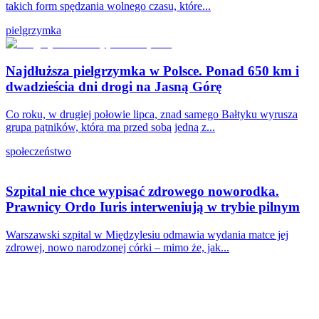
takich form spędzania wolnego czasu, które...
pielgrzymka
Najdłuższa pielgrzymka w Polsce. Ponad 650 km i
dwadzieścia dni drogi na Jasną Górę
Co roku, w drugiej połowie lipca, znad samego Bałtyku wyrusza
grupa pątników, która ma przed sobą jedną z...
społeczeństwo
Szpital nie chce wypisać zdrowego noworodka.
Prawnicy Ordo Iuris interweniują w trybie pilnym
Warszawski szpital w Międzylesiu odmawia wydania matce jej
zdrowej, nowo narodzonej córki – mimo że, jak...