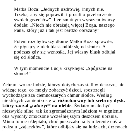
Matka Boża: „Jednych uzdrowię, innych nie.
Trzeba, aby się poprawili i prosili o przebaczenie
swoich grzechów”. I ze smutnym wyrazem twarzy
dodała: „Niech nie obrażają więcej Boga, naszego
Pana, który już i tak jest bardzo obrażany”.
Potem rozchyliwszy dłonie Matka Boża sprawiła,
że płynący z nich blask odbił się od słońca. A
podczas gdy się wznosiła, Jej własny blask odbijał
się od słońca.
W tym momencie Łucja krzyknęła: „Spójrzcie na
słońce!”.
Zebrani wokół ludzie, którzy dotychczas stali w deszczu, nie
widząc tego, co mogły zobaczyć dzieci, spostrzegli
wychodzące zza ciemnoszarych chmur słońce. Według
niektórych zamieniło się w
różnobarwny
lub srebrny dysk,
który zaczął „tańczyć” na niebie.
Światło miało być
niezwykle silne, tak że zgromadzonym ludziom w mgnieniu
oka wyschły zmoczone wcześniejszym deszczem ubrania.
Mimo to nie oślepiało, choć puszczało na tym terenie coś w
rodzaju „zajączków”, które odbijały się na ludziach, drzewach