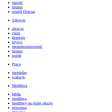
starość
terapia
zespół Downa
Zdrowie
aborcja
ciąża
depresja
kryzys
niepełnosprawność
pomoc
poród
Praca
pieniądze
wakacje
Modlitwa
biblia
modlitwa
modlitwy na różne okazje
nowenna