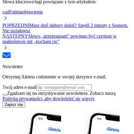
Słowa kluczowe/tagi powiązane z tym artykułem:
cud
Fatima
objawienia
POPRZEDNI
Masz dziś słabszy dzień? Spędź 2 minuty z Seanem.
Nie pożałujesz
NASTĘPNY
Słowo „przepraszam” powinno być częstsze w
małżeństwie niż „kocham cię”
Newsletter
Otrzymuj Aleteia codziennie w swojej skrzynce e-mail.
Twój adres e-mail
Zgadzam się na otrzymywanie newslettera. Zobacz naszą
Polityka prywatności, aby dowiedzieć się więcej.
Zapisz się