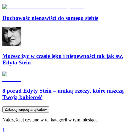
Duchowość nienawiści do samego siebie
Możesz żyć w czasie lęku i niepewności tak jak św.
Edyta Stein
8 porad Edyty Stein – unikaj rzeczy, które niszczą
Twoją kobiecość
Załaduj więcej artykułów
Najczęściej czytane w tej kategorii w tym miesiącu
1