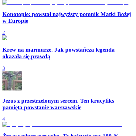
Konotopie: powstał najwyższy pomnik Matki Bożej
w Europie
2
Krew na marmurze. Jak powstańcza legenda
okazała się prawdą
3
Jezus z przestrzelonym sercem. Ten krucyfiks
pamięta powstanie warszawskie
4