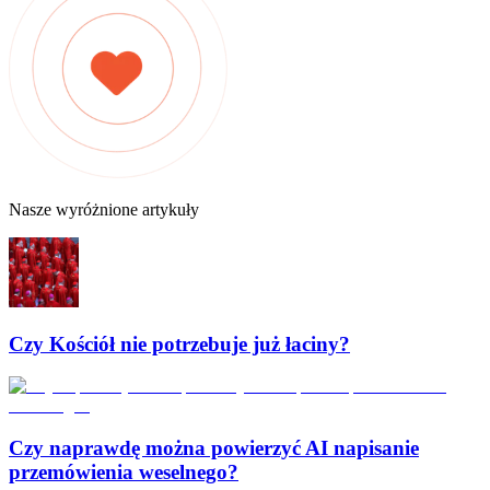
Nasze wyróżnione artykuły
Czy Kościół nie potrzebuje już łaciny?
Czy naprawdę można powierzyć AI napisanie
przemówienia weselnego?