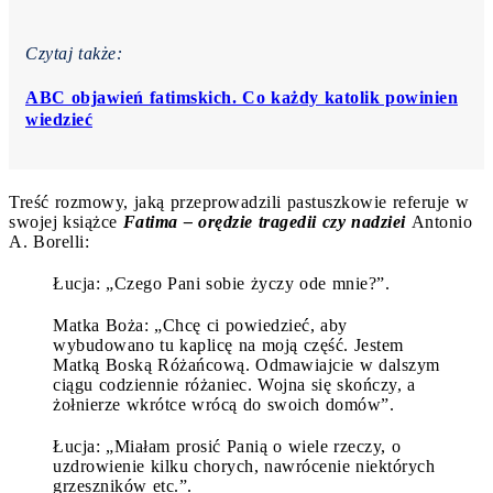
Czytaj także:
ABC objawień fatimskich. Co każdy katolik powinien
wiedzieć
Treść rozmowy, jaką przeprowadzili pastuszkowie referuje w
swojej książce
Fatima – orędzie tragedii czy nadziei
Antonio
A. Borelli:
Łucja: „Czego Pani sobie życzy ode mnie?”.
Matka Boża: „Chcę ci powiedzieć, aby
wybudowano tu kaplicę na moją część. Jestem
Matką Boską Różańcową. Odmawiajcie w dalszym
ciągu codziennie różaniec. Wojna się skończy, a
żołnierze wkrótce wrócą do swoich domów”.
Łucja: „Miałam prosić Panią o wiele rzeczy, o
uzdrowienie kilku chorych, nawrócenie niektórych
grzeszników etc.”.