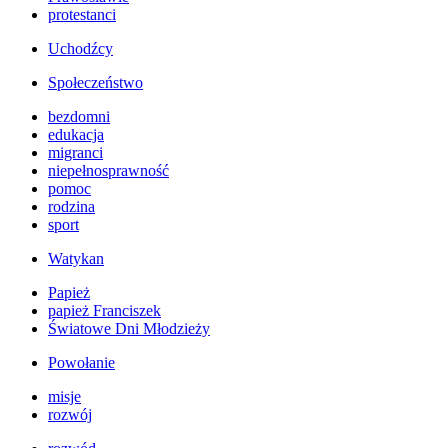
protestanci
Uchodźcy
Społeczeństwo
bezdomni
edukacja
migranci
niepełnosprawność
pomoc
rodzina
sport
Watykan
Papież
papież Franciszek
Światowe Dni Młodzieży
Powołanie
misje
rozwój