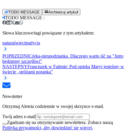
TODO MESSAGE
Archiwizuj artykuł
TODO MESSAGE
:
Słowa kluczowe/tagi powiązane z tym artykułem:
natura
święci
tradycja
POPRZEDNI
Córka-niespodzianka. Dlaczego warto iść na "Jutro
będziemy szczęśliwi"
NASTĘPNY
Franciszek w Fatimie: Pod opieką Maryi jesteśmy w
świecie „stróżami poranka”
Newsletter
Otrzymuj Aleteia codziennie w swojej skrzynce e-mail.
Twój adres e-mail
Zgadzam się na otrzymywanie newslettera. Zobacz naszą
Polityka prywatności, aby dowiedzieć się więcej.