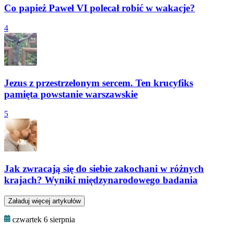
Co papież Paweł VI polecał robić w wakacje?
4
Jezus z przestrzelonym sercem. Ten krucyfiks
pamięta powstanie warszawskie
5
Jak zwracają się do siebie zakochani w różnych
krajach? Wyniki międzynarodowego badania
Załaduj więcej artykułów
czwartek 6 sierpnia