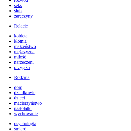
rozwód
seks
ślub
zaręczyny
Relacje
kobieta
kłótnia
małżeństwo
mężczyzna
miłość
narzeczeni
przyjaźń
Rodzina
dom
dziadkowie
dzieci
macierzyństwo
nastolatki
wychowanie
psychologia
śmierć