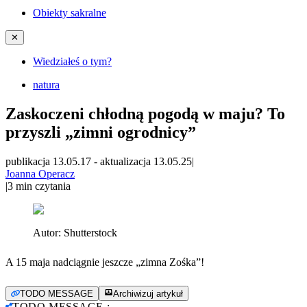
Obiekty sakralne
✕
Wiedziałeś o tym?
natura
Zaskoczeni chłodną pogodą w maju? To
przyszli „zimni ogrodnicy”
publikacja 13.05.17
-
aktualizacja 13.05.25
|
Joanna Operacz
|
3
min czytania
Autor:
Shutterstock
A 15 maja nadciągnie jeszcze „zimna Zośka”!
TODO MESSAGE
Archiwizuj artykuł
TODO MESSAGE
: