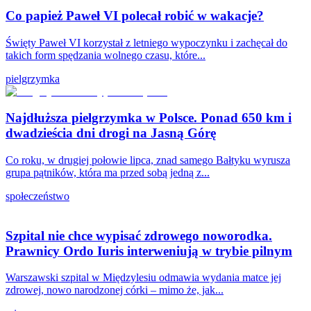
Co papież Paweł VI polecał robić w wakacje?
Święty Paweł VI korzystał z letniego wypoczynku i zachęcał do
takich form spędzania wolnego czasu, które...
pielgrzymka
Najdłuższa pielgrzymka w Polsce. Ponad 650 km i
dwadzieścia dni drogi na Jasną Górę
Co roku, w drugiej połowie lipca, znad samego Bałtyku wyrusza
grupa pątników, która ma przed sobą jedną z...
społeczeństwo
Szpital nie chce wypisać zdrowego noworodka.
Prawnicy Ordo Iuris interweniują w trybie pilnym
Warszawski szpital w Międzylesiu odmawia wydania matce jej
zdrowej, nowo narodzonej córki – mimo że, jak...