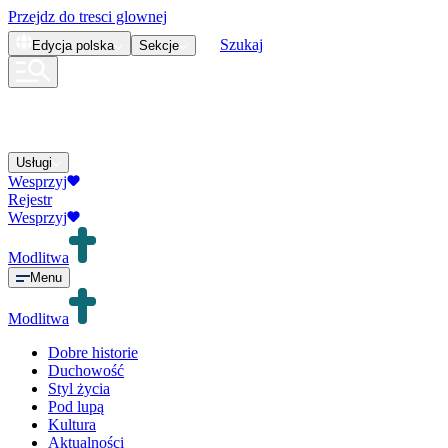
Przejdz do tresci glownej
Szukaj
Edycja
polska
Sekcje
Usługi
Wesprzyj
Rejestr
Wesprzyj
Modlitwa
Menu
Modlitwa
Dobre historie
Duchowość
Styl życia
Pod lupą
Kultura
Aktualności