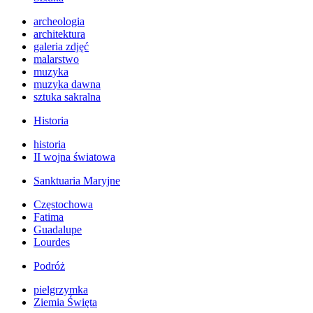
archeologia
architektura
galeria zdjęć
malarstwo
muzyka
muzyka dawna
sztuka sakralna
Historia
historia
II wojna światowa
Sanktuaria Maryjne
Częstochowa
Fatima
Guadalupe
Lourdes
Podróż
pielgrzymka
Ziemia Święta