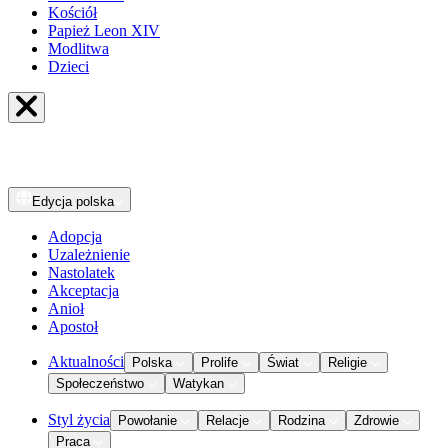
Kościół
Papież Leon XIV
Modlitwa
Dzieci
Edycja
polska
Adopcja
Uzależnienie
Nastolatek
Akceptacja
Anioł
Apostoł
Aktualności
Polska
Prolife
Świat
Religie
Społeczeństwo
Watykan
Styl życia
Powołanie
Relacje
Rodzina
Zdrowie
Praca