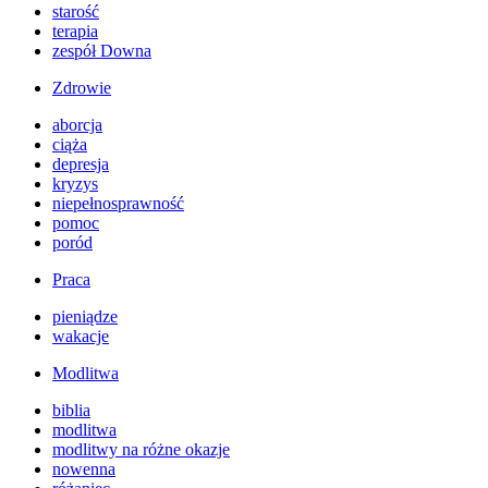
starość
terapia
zespół Downa
Zdrowie
aborcja
ciąża
depresja
kryzys
niepełnosprawność
pomoc
poród
Praca
pieniądze
wakacje
Modlitwa
biblia
modlitwa
modlitwy na różne okazje
nowenna