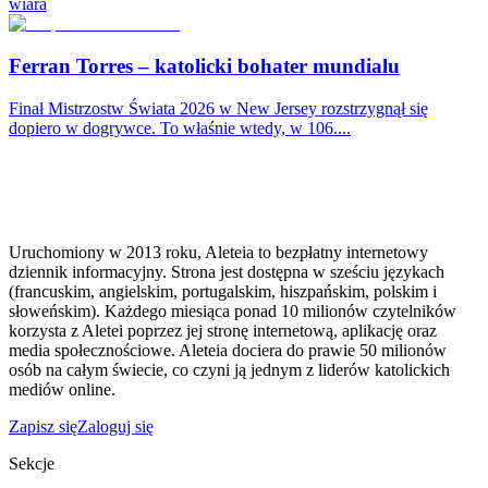
wiara
Ferran Torres – katolicki bohater mundialu
Finał Mistrzostw Świata 2026 w New Jersey rozstrzygnął się
dopiero w dogrywce. To właśnie wtedy, w 106....
Uruchomiony w 2013 roku, Aleteia to bezpłatny internetowy
dziennik informacyjny. Strona jest dostępna w sześciu językach
(francuskim, angielskim, portugalskim, hiszpańskim, polskim i
słoweńskim). Każdego miesiąca ponad 10 milionów czytelników
korzysta z Aletei poprzez jej stronę internetową, aplikację oraz
media społecznościowe. Aleteia dociera do prawie 50 milionów
osób na całym świecie, co czyni ją jednym z liderów katolickich
mediów online.
Zapisz się
Zaloguj się
Sekcje