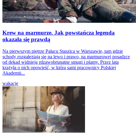
Krew na marmurze. Jak powstańcza legenda
okazała się prawdą
Na pierwszym piętrze Pałacu Staszica w Warszawie, tam gdzie
schody rozgałęziają się na lewo i prawo, na marmurowej posadzce
od dekad widnieją rdzawobrunatne smugi i plamy. Przez lata
krążyła o nich opowieść, w którą sami pracownicy Polskiej
Akademii...
wakacje