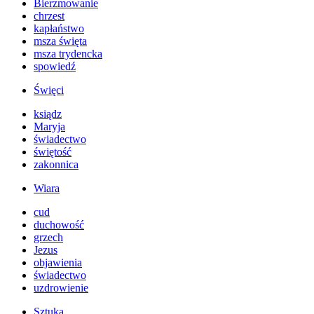
Bierzmowanie
chrzest
kapłaństwo
msza święta
msza trydencka
spowiedź
Święci
ksiądz
Maryja
świadectwo
świętość
zakonnica
Wiara
cud
duchowość
grzech
Jezus
objawienia
świadectwo
uzdrowienie
Sztuka