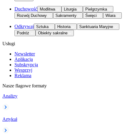
Duchowość
Modlitwa
Liturgia
Pielgrzymka
Rozwój Duchowy
Sakramenty
Święci
Wiara
Odkrywaj
Sztuka
Historia
Sanktuaria Maryjne
Podróż
Obiekty sakralne
Usługi
Newsletter
Aplikacja
Subskrypcja
Wesprzyj
Reklama
Nasze flagowe formaty
Analizy
Artykuł