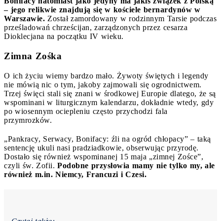
Bonifacy natomiast jako jedyny ma jakiś związek z Polską
– jego relikwie znajdują się w kościele bernardynów w
Warszawie.
Został zamordowany w rodzinnym Tarsie podczas
prześladowań chrześcijan, zarządzonych przez cesarza
Dioklecjana na początku IV wieku.
Zimna Zośka
O ich życiu wiemy bardzo mało. Żywoty świętych i legendy
nie mówią nic o tym, jakoby zajmowali się ogrodnictwem.
Trzej święci stali się znani w środkowej Europie dlatego, że są
wspominani w liturgicznym kalendarzu, dokładnie wtedy, gdy
po wiosennym ociepleniu często przychodzi fala
przymrozków.
„Pankracy, Serwacy, Bonifacy: źli na ogród chłopacy” – taką
sentencję ukuli nasi pradziadkowie, obserwując przyrodę.
Dostało się również wspominanej 15 maja „zimnej Zośce”,
czyli św. Zofii.
Podobne przysłowia mamy nie tylko my, ale
również m.in. Niemcy, Francuzi i Czesi.