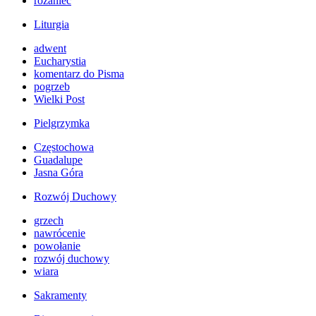
różaniec
Liturgia
adwent
Eucharystia
komentarz do Pisma
pogrzeb
Wielki Post
Pielgrzymka
Częstochowa
Guadalupe
Jasna Góra
Rozwój Duchowy
grzech
nawrócenie
powołanie
rozwój duchowy
wiara
Sakramenty