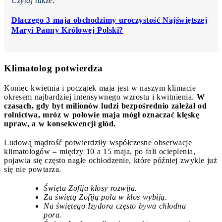
Czytaj także:
Dlaczego 3 maja obchodzimy uroczystość Najświętszej
Maryi Panny Królowej Polski?
Klimatolog potwierdza
Koniec kwietnia i początek maja jest w naszym klimacie
okresem najbardziej intensywnego wzrostu i kwitnienia
.
W
czasach, gdy byt milionów ludzi bezpośrednio zależał od
rolnictwa, mróz w połowie maja mógł
oznaczać klęskę
upraw, a w konsekwencji głód.
Ludową mądrość potwierdziły współczesne obserwacje
klimatologów – między 10 a 15 maja, po fali ocieplenia,
pojawia się często nagłe ochłodzenie, które później zwykle już
się nie powtarza.
Święta Zofija kłosy rozwija.
Za świętą Zofiją pola w kłos wybiją.
Na świętego Izydora często bywa chłodna
pora.