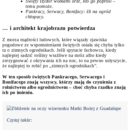
Święty Izydor wołkami orze, kto go poprosi –
temu pomoże.
Pankracy, Serwacy, Bonifacy: źli na ogród
chłopacy.
… i architekt krajobrazu potwierdza
Z morza mądrości ludowych, które wiązały zjawiska
pogodowe ze wspomnieniami świętych ostała się chyba tylko
ta o zimnych ogrodnikach. Jeśli spytacie fachowca, kiedy
najlepiej sadzić rośliny wrażliwe na mróz
albo kiedy
zrezygnować z okrywania ich na noc
,
to na pewno usłyszycie,
że najlepiej to robić po
„zimnych ogrodnikach”.
W ten sposób świętych Pankracego, Serwacego i
Bonifacego znają wszyscy, którzy mają do czynienia z
rolnictwem albo ogrodnictwem – choć chyba rzadko znają
ich po imieniu.
Czytaj także: