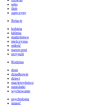
rozwód
seks
ślub
zaręczyny
Relacje
kobieta
kłótnia
małżeństwo
mężczyzna
miłość
narzeczeni
przyjaźń
Rodzina
dom
dziadkowie
dzieci
macierzyństwo
nastolatki
wychowanie
psychologia
śmierć