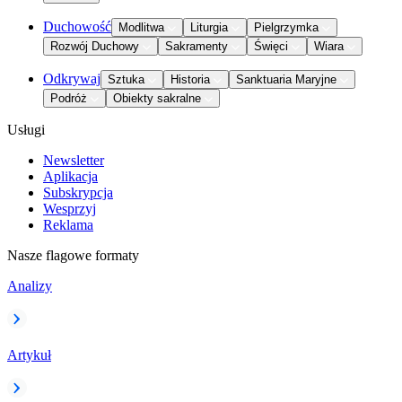
Duchowość
Modlitwa
Liturgia
Pielgrzymka
Rozwój Duchowy
Sakramenty
Święci
Wiara
Odkrywaj
Sztuka
Historia
Sanktuaria Maryjne
Podróż
Obiekty sakralne
Usługi
Newsletter
Aplikacja
Subskrypcja
Wesprzyj
Reklama
Nasze flagowe formaty
Analizy
Artykuł