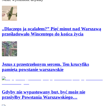
„Dlaczego ja ocalałem?” Pięć minut nad Warszawą
prześladowało Wincentego do końca życia
Jezus z przestrzelonym sercem. Ten krucyfiks
pamięta powstanie warszawskie
Gdyby nie wypastowany but, być może nie
przeżyłby Powstania Warszawskiego…