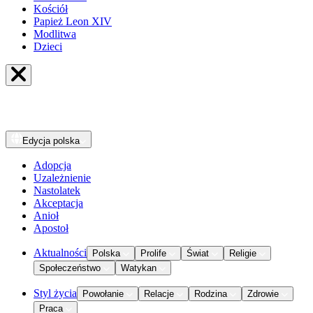
Kościół
Papież Leon XIV
Modlitwa
Dzieci
Edycja
polska
Adopcja
Uzależnienie
Nastolatek
Akceptacja
Anioł
Apostoł
Aktualności
Polska
Prolife
Świat
Religie
Społeczeństwo
Watykan
Styl życia
Powołanie
Relacje
Rodzina
Zdrowie
Praca