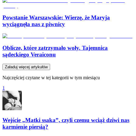
Powstanie Warszawskie: Wierzę, że Maryja
wyciągnęła nas z piwnicy
Oblicze, które zatrzymało woły. Tajemnica
sądeckiego Veraiconu
Załaduj więcej artykułów
Najczęściej czytane w tej kategorii w tym miesiącu
1
Wejście „Matki ssaka”, czyli czemu wciąż dziwi nas
karmienie piersią?