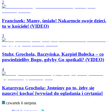
2
Franciszek: Mamy, śmiało! Nakarmcie swoje dzieci,
tu w kościele! (VIDEO)
3
Stuhr, Grochola, Baczyńska, Karpiel Bułecka – co
powiedzieliby Bogu, gdyby Go spotkali? (VIDEO)
4
Katarzyna Grochola: Jesteśmy po to, żeby się
nauczyć kochać [wywiad do oglądania i czytania]
czwartek 6 sierpnia