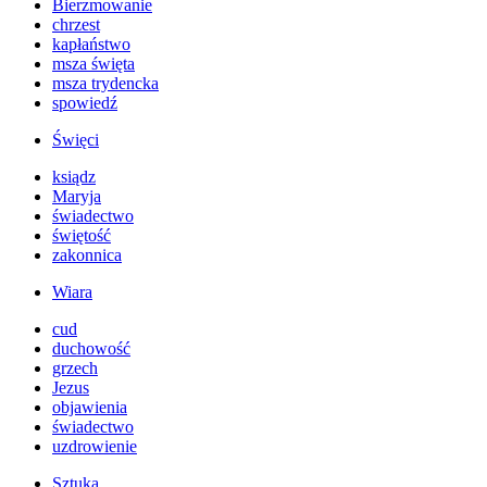
Bierzmowanie
chrzest
kapłaństwo
msza święta
msza trydencka
spowiedź
Święci
ksiądz
Maryja
świadectwo
świętość
zakonnica
Wiara
cud
duchowość
grzech
Jezus
objawienia
świadectwo
uzdrowienie
Sztuka