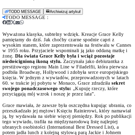
TODO MESSAGE
Archiwizuj artykuł
TODO MESSAGE
:
Wyważona klasyka, subtelny wdzięk. Kreacje Grace Kelly
pamiętamy do dziś. Jak choćby czarne spodnie capri z
wysokim stanem, które zaprezentowała na festiwalu w Cannes
w 1955 roku.
Przyjaciele wspominali ją jako oddaną matkę i
żonę.
Dla świata Grace Kelly była i wciąż pozostaje
niedoścignioną ikoną stylu.
Zaczynała jako debiutantka z
prestiżowego regionu Main Line w Filadelfii, która pierwsza
podbiła Broadway, Hollywood i zdobyła serce europejskiego
księcia. W jednym z wywiadów, przeprowadzonych w latach
60. w trakcie jej pobytu w Monaco, Grace zdradziła
sekret
swojego ponadczasowego stylu:
„Kupuję rzeczy, które
przyciągają mój wzrok i noszę je przez lata”.
Grace mawiała, że zawsze była oszczędna kupując ubrania, co
przeszkadzało jej mężowi Księciu Rainierowi, który namawiał
ją, by wydawała na siebie więcej pieniędzy. Rok po publikacji
tego wywiadu, trafiła na międzynarodową listę najlepiej
ubranych osobistości (International Best Dressed List), a
potem jadła lunch z kolejną stylową parą Jackie i Johnem