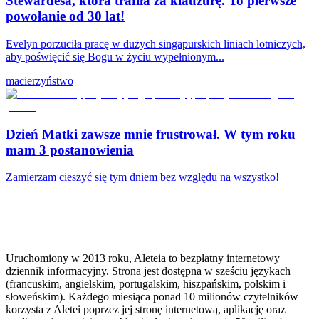
Stewardesa, która trafiła za klauzurę. To pierwsze
powołanie od 30 lat!
Evelyn porzuciła pracę w dużych singapurskich liniach lotniczych,
aby poświęcić się Bogu w życiu wypełnionym...
macierzyństwo
Dzień Matki zawsze mnie frustrował. W tym roku
mam 3 postanowienia
Zamierzam cieszyć się tym dniem bez względu na wszystko!
Uruchomiony w 2013 roku, Aleteia to bezpłatny internetowy
dziennik informacyjny. Strona jest dostępna w sześciu językach
(francuskim, angielskim, portugalskim, hiszpańskim, polskim i
słoweńskim). Każdego miesiąca ponad 10 milionów czytelników
korzysta z Aletei poprzez jej stronę internetową, aplikację oraz