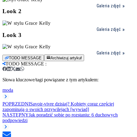
Galeria zdjęć
Look 2
Galeria zdjęć
Look 3
Galeria zdjęć
TODO MESSAGE
Archiwizuj artykuł
TODO MESSAGE
:
Słowa kluczowe/tagi powiązane z tym artykułem:
moda
POPRZEDNI
Savoir-vivre dzisiaj? Kobiety coraz częściej
zapominają o swoich przywilejach [wywiad]
NASTĘPNY
Jak poradzić sobie po rozstaniu: 6 duchowych
podpowiedzi