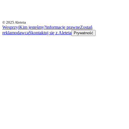
© 2025 Aleteia
Wesprzyj
Kim jesteśmy?
informacje prawne
Zostań
reklamodawcą
Skontaktuj się z Aleteią
Prywatność