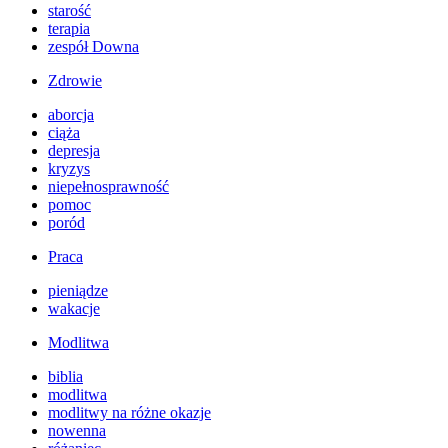
starość
terapia
zespół Downa
Zdrowie
aborcja
ciąża
depresja
kryzys
niepełnosprawność
pomoc
poród
Praca
pieniądze
wakacje
Modlitwa
biblia
modlitwa
modlitwy na różne okazje
nowenna