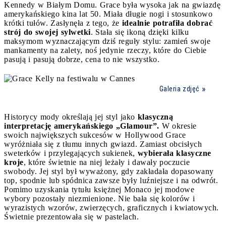
Kennedy w Białym Domu. Grace była wysoka jak na gwiazdę
amerykańskiego kina lat 50. Miała długie nogi i stosunkowo
krótki tułów. Zasłynęła z tego, że
idealnie potrafiła dobrać
strój do swojej sylwetki
. Stała się ikoną dzięki kilku
maksymom wyznaczającym dziś reguły stylu: zamień swoje
mankamenty na zalety, noś jedynie rzeczy, które do Ciebie
pasują i pasują dobrze, cena to nie wszystko.
Galeria zdjęć
Historycy mody określają jej styl jako
klasyczną
interpretację amerykańskiego „Glamour”.
W okresie
swoich największych sukcesów w Hollywood Grace
wyróżniała się z tłumu innych gwiazd. Zamiast obcisłych
sweterków i przylegających sukienek,
wybierała klasyczne
kroje
, które świetnie na niej leżały i dawały poczucie
swobody. Jej styl był wyważony, gdy zakładała dopasowany
top, spodnie lub spódnica zawsze były luźniejsze i na odwrót.
Pomimo uzyskania tytułu księżnej Monaco jej modowe
wybory pozostały niezmienione. Nie bała się kolorów i
wyrazistych wzorów, zwierzęcych, graficznych i kwiatowych.
Świetnie prezentowała się w pastelach.