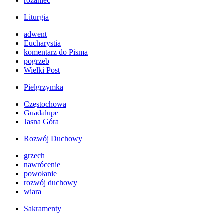
różaniec
Liturgia
adwent
Eucharystia
komentarz do Pisma
pogrzeb
Wielki Post
Pielgrzymka
Częstochowa
Guadalupe
Jasna Góra
Rozwój Duchowy
grzech
nawrócenie
powołanie
rozwój duchowy
wiara
Sakramenty