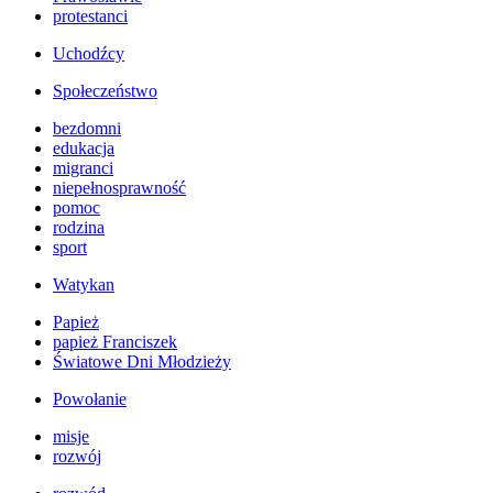
protestanci
Uchodźcy
Społeczeństwo
bezdomni
edukacja
migranci
niepełnosprawność
pomoc
rodzina
sport
Watykan
Papież
papież Franciszek
Światowe Dni Młodzieży
Powołanie
misje
rozwój