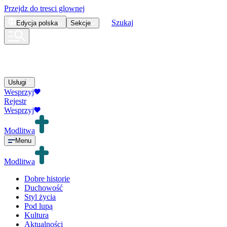
Przejdz do tresci glownej
Szukaj
Edycja
polska
Sekcje
Usługi
Wesprzyj
Rejestr
Wesprzyj
Modlitwa
Menu
Modlitwa
Dobre historie
Duchowość
Styl życia
Pod lupą
Kultura
Aktualności