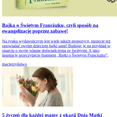
Bajka o Świętym Franciszku, czyli sposób na
ewangelizację poprzez zabawę!
Na rynku wydawniczym jest wiele takich propozycji, możecie też
opowiadać swoim dzieciom bajki sami! Budując je na przykład w
oparciu o swoje własne doświadczenia ze świętymi. A jako
inspirację przeczytajcie fragment „Bajki o Świętym Franciszku”.
macierzyństwo
5 życzeń dla każdej mamy z okazji Dnia Matki