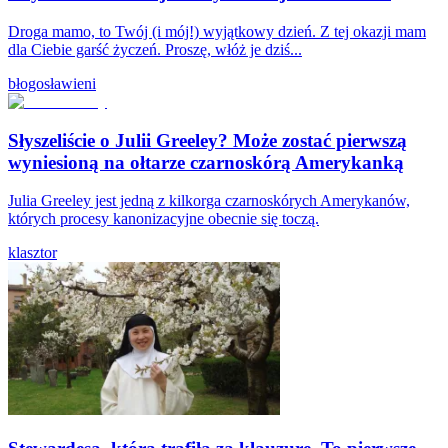
Droga mamo, to Twój (i mój!) wyjątkowy dzień. Z tej okazji mam
dla Ciebie garść życzeń. Proszę, włóż je dziś...
błogosławieni
Słyszeliście o Julii Greeley? Może zostać pierwszą
wyniesioną na ołtarze czarnoskórą Amerykanką
Julia Greeley jest jedną z kilkorga czarnoskórych Amerykanów,
których procesy kanonizacyjne obecnie się toczą.
klasztor