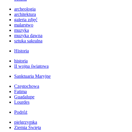
archeologia
architektura
galeria zdjęć
malarstwo
muzyka
muzyka dawna
sztuka sakralna
Historia
historia
II wojna światowa
Sanktuaria Maryjne
Częstochowa
Fatima
Guadalupe
Lourdes
Podróż
pielgrzymka
Ziemia Święta