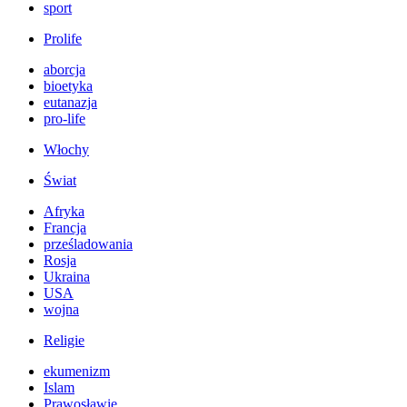
sport
Prolife
aborcja
bioetyka
eutanazja
pro-life
Włochy
Świat
Afryka
Francja
prześladowania
Rosja
Ukraina
USA
wojna
Religie
ekumenizm
Islam
Prawosławie