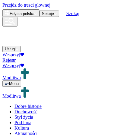
Przejdz do tresci glownej
Szukaj
Edycja
polska
Sekcje
Usługi
Wesprzyj
Rejestr
Wesprzyj
Modlitwa
Menu
Modlitwa
Dobre historie
Duchowość
Styl życia
Pod lupą
Kultura
Aktualności