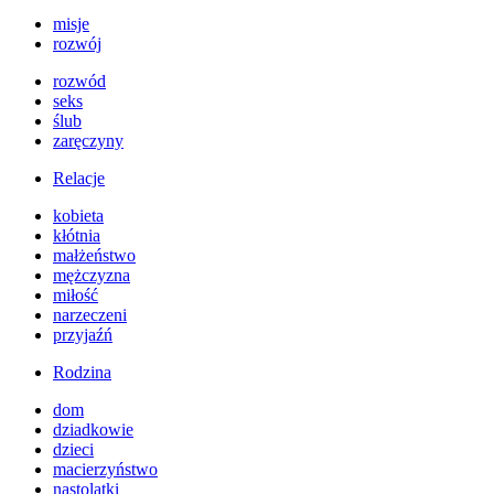
misje
rozwój
rozwód
seks
ślub
zaręczyny
Relacje
kobieta
kłótnia
małżeństwo
mężczyzna
miłość
narzeczeni
przyjaźń
Rodzina
dom
dziadkowie
dzieci
macierzyństwo
nastolatki