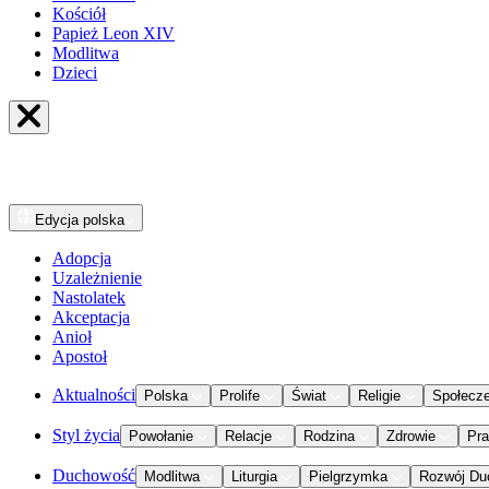
Kościół
Papież Leon XIV
Modlitwa
Dzieci
Edycja
polska
Adopcja
Uzależnienie
Nastolatek
Akceptacja
Anioł
Apostoł
Aktualności
Polska
Prolife
Świat
Religie
Społecz
Styl życia
Powołanie
Relacje
Rodzina
Zdrowie
Pr
Duchowość
Modlitwa
Liturgia
Pielgrzymka
Rozwój Du