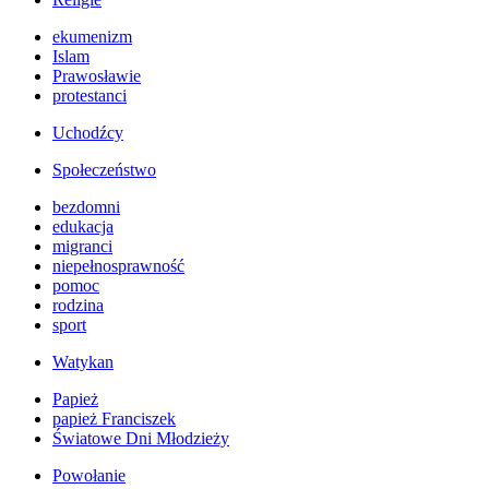
ekumenizm
Islam
Prawosławie
protestanci
Uchodźcy
Społeczeństwo
bezdomni
edukacja
migranci
niepełnosprawność
pomoc
rodzina
sport
Watykan
Papież
papież Franciszek
Światowe Dni Młodzieży
Powołanie