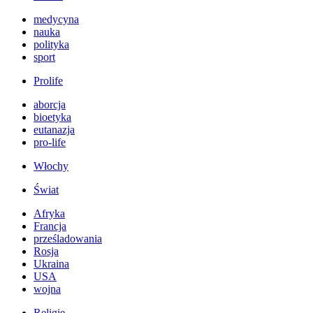
medycyna
nauka
polityka
sport
Prolife
aborcja
bioetyka
eutanazja
pro-life
Włochy
Świat
Afryka
Francja
prześladowania
Rosja
Ukraina
USA
wojna
Religie