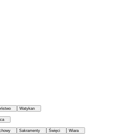
eństwo
Watykan
aca
chowy
Sakramenty
Święci
Wiara